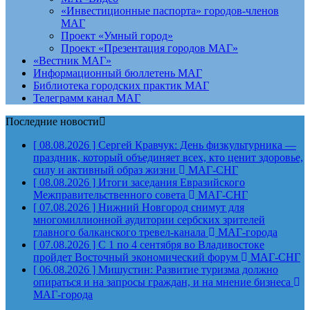
«Инвестиционные паспорта» городов-членов
МАГ
Проект «Умный город»
Проект «Презентация городов МАГ»
«Вестник МАГ»
Информационный бюллетень МАГ
Библиотека городских практик МАГ
Телеграмм канал МАГ
Последние новости
[ 08.08.2026 ]
Сергей Кравчук: День физкультурника —
праздник, который объединяет всех, кто ценит здоровье,
силу и активный образ жизни
МАГ-СНГ
[ 08.08.2026 ]
Итоги заседания Евразийского
Межправительственного совета
МАГ-СНГ
[ 07.08.2026 ]
Нижний Новгород снимут для
многомиллионной аудитории сербских зрителей
главного балканского тревел-канала
МАГ-города
[ 07.08.2026 ]
С 1 по 4 сентября во Владивостоке
пройдет Восточный экономический форум
МАГ-СНГ
[ 06.08.2026 ]
Мишустин: Развитие туризма должно
опираться и на запросы граждан, и на мнение бизнеса
МАГ-города