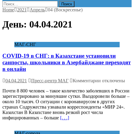
Найти:
Home
2021
Апрель
04 (Воскресенье)
День:
04.04.2021
МАГ-СНГ
COVID-19 в СНГ: в Казахстане установили
санпосты, школьники в Азербайджане переходят
в онлайн
к
04.04.2021
Пресс-центр МАГ
Комментарии
отключены
записи
Почти 8 800 человек – такое количество заболевших в России
COVID-
зарегистрировано за минувшие сутки. Выздоровели больше –
19
около 10 тысяч. О ситуации с коронавирусом в других
в
странах Содружества узнавали корреспонденты «МИР 24».
СНГ:
Казахстан В Казахстане вновь резкий рост числа
в
инфицированных – больше
[. . .]
Казахстане
установили
санпосты,
МАГ-города