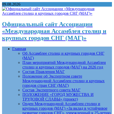
09.08.2026
Официальный сайт Ассоциации
«Международная Ассамблея столиц и
крупных городов СНГ (МАГ)»
Главная
Об Ассамблее столиц и крупных городов СНГ
(МАГ)
План мероприятий Международной Ассамблеи
столиц и крупных городов (МАГ) на 2026 год
Состав Правления МАГ
Положение об Экспертном совете
Международной Ассамблеи столиц и крупных
городов стран СНГ (МАГ)
Состав Экспертного совета МАГ
ПОЛОЖЕНИЕ «ГОРОД МУЖЕСТВА И
ТРУДОВОЙ СЛАВЫ» (проект)
Орден Международной Ассамблеи столиц и
крупных городов (МАГ) «За вклад в устойчивое
развитие городов СНГ», учрежденный к 25-летию