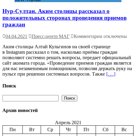
школьники
в
Нур-Султан. Аким столицы рассказал о
Азербайджане
переходят
положительных сторонах проведения приемов
в
граждан
онлайн
к
04.04.2021
Пресс-центр МАГ
Комментарии
отключены
записи
Аким столицы Алтай Кульгинов на своей странице
Нур-
в Instagram рассказал о том, насколько приёмы граждан
Султан.
позволяют системно решать вопросы, передает официальный
Аким
сайт акимата города. «Проведение приемов граждан является
столицы
для нас незаменимым помощником, позволяя держать руку на
рассказал
пульсе при решении системных вопросов. Также
[. . .]
о
положительных
сторонах
Поиск
проведения
приемов
Поиск
Поиск
граждан
Архив новостей
Апрель 2021
Пн
Вт
Ср
Чт
Пт
Сб
Вс