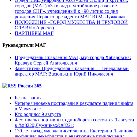
Орден Международной Ассамблеи столиц и крупных
городов (МАГ) «За вклад в устойчивое развитие
городов СНГ», учрежденный к «90-летию со дня
рождения Первого президента МАГ Ю.М. Лужкова»
ПОЛОЖЕНИЕ «ГОРОД МУЖЕСТВА И ТРУДОВОЙ
СЛАВЫ» (проект)
ПАРТНЕРЫ МАГ
Руководители МАГ
Председатель Правления МАГ, мэр города Хабаровска:
Кравчук Сергей Анатольевич
Заместитель Председателя Правления — генеральный
директор МАГ: Васюнькин Юрий Николаевич
Россия 365
Без названия
Четыре человека пострадали в результате падения лифта
в Махачкале
Кто родился 9 августа
Фестиваль спортивных единоборств состоится 9 августа
в &#8220;Лужниках&#8221;
130 лет назад умерла писательница Екатерина Лачинова,
любившая декабристов и авантюрные приключения