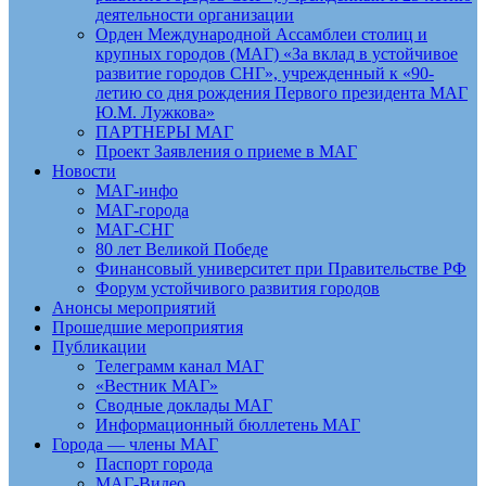
деятельности организации
Орден Международной Ассамблеи столиц и
крупных городов (МАГ) «За вклад в устойчивое
развитие городов СНГ», учрежденный к «90-
летию со дня рождения Первого президента МАГ
Ю.М. Лужкова»
ПАРТНЕРЫ МАГ
Проект Заявления о приеме в МАГ
Новости
МАГ-инфо
МАГ-города
МАГ-СНГ
80 лет Великой Победе
Финансовый университет при Правительстве РФ
Форум устойчивого развития городов
Анонсы мероприятий
Прошедшие мероприятия
Публикации
Телеграмм канал МАГ
«Вестник МАГ»
Сводные доклады МАГ
Информационный бюллетень МАГ
Города — члены МАГ
Паспорт города
МАГ-Видео