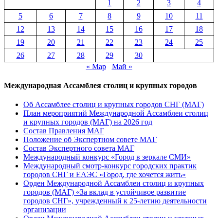
1
2
3
4
5
6
7
8
9
10
11
12
13
14
15
16
17
18
19
20
21
22
23
24
25
26
27
28
29
30
« Мар
Май »
Международная Ассамблея столиц и крупных городов
Об Ассамблее столиц и крупных городов СНГ (МАГ)
План мероприятий Международной Ассамблеи столиц
и крупных городов (МАГ) на 2026 год
Состав Правления МАГ
Положение об Экспертном совете МАГ
Состав Экспертного совета МАГ
Международный конкурс «Город в зеркале СМИ»
Международный смотр-конкурс городских практик
городов СНГ и ЕАЭС «Город, где хочется жить»
Орден Международной Ассамблеи столиц и крупных
городов (МАГ) «За вклад в устойчивое развитие
городов СНГ», учрежденный к 25-летию деятельности
организации