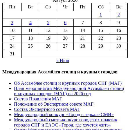
Август 2026
Пн
Вт
Ср
Чт
Пт
Сб
Вс
1
2
3
4
5
6
7
8
9
10
11
12
13
14
15
16
17
18
19
20
21
22
23
24
25
26
27
28
29
30
31
« Июл
Международная Ассамблея столиц и крупных городов
Об Ассамблее столиц и крупных городов СНГ (МАГ)
План мероприятий Международной Ассамблеи столиц
и крупных городов (МАГ) на 2026 год
Состав Правления МАГ
Положение об Экспертном совете МАГ
Состав Экспертного совета МАГ
Международный конкурс «Город в зеркале СМИ»
Международный смотр-конкурс городских практик
городов СНГ и ЕАЭС «Город, где хочется жить»