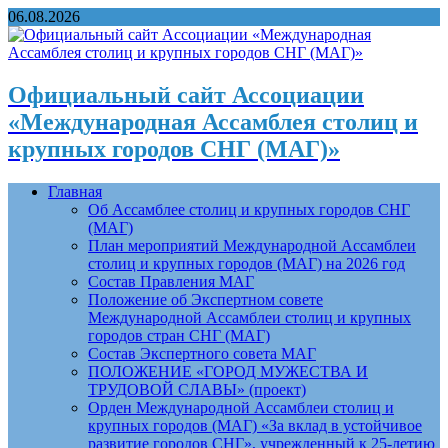
06.08.2026
Официальный сайт Ассоциации
«Международная Ассамблея столиц и
крупных городов СНГ (МАГ)»
Главная
Об Ассамблее столиц и крупных городов СНГ
(МАГ)
План мероприятий Международной Ассамблеи
столиц и крупных городов (МАГ) на 2026 год
Состав Правления МАГ
Положение об Экспертном совете
Международной Ассамблеи столиц и крупных
городов стран СНГ (МАГ)
Состав Экспертного совета МАГ
ПОЛОЖЕНИЕ «ГОРОД МУЖЕСТВА И
ТРУДОВОЙ СЛАВЫ» (проект)
Орден Международной Ассамблеи столиц и
крупных городов (МАГ) «За вклад в устойчивое
развитие городов СНГ», учрежденный к 25-летию