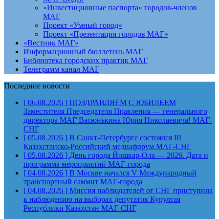
«Инвестиционные паспорта» городов-членов
МАГ
Проект «Умный город»
Проект «Презентация городов МАГ»
«Вестник МАГ»
Информационный бюллетень МАГ
Библиотека городских практик МАГ
Телеграмм канал МАГ
Последние новости
[ 06.08.2026 ]
ПОЗДРАВЛЯЕМ С ЮБИЛЕЕМ
Заместителя Председателя Правления — генерального
директора МАГ Васюнькина Юрия Николаевича!
МАГ-
СНГ
[ 05.08.2026 ]
В Санкт-Петербурге состоялся III
Казахстанско-Российский медиафорум
МАГ-СНГ
[ 05.08.2026 ]
День города Йошкар-Ола — 2026. Дата и
программа мероприятий
МАГ-города
[ 04.08.2026 ]
В Москве начался V Международный
транспортный саммит
МАГ-города
[ 04.08.2026 ]
Миссия наблюдателей от СНГ приступила
к наблюдению на выборах депутатов Курултая
Республики Казахстан
МАГ-СНГ