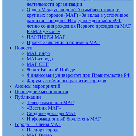
деятельности организации
Орден Международной Ассамблеи столиц и
крупных городов (МАГ) «За вклад в устойчивое
развитие городов СНГ», учрежденный к «90-
летию со дня рождения Первого президента МАГ
Ю.М. Лужкова»
ПАРТНЕРЫ МАГ
Проект Заявления о приеме в МАГ
Новости
МАГ-инфо
МАГ-города
МАГ-СНГ
80 лет Великой Победе
Финансовый университет при Правительстве РФ
Форум устойчивого развития городов
Анонсы мероприятий
Прошедшие мероприятия
Публикации
Телеграмм канал МАГ
«Вестник МАГ»
Сводные доклады МАГ
Информационный бюллетень МАГ
Города — члены МАГ
Паспорт города
МАГ-Видео