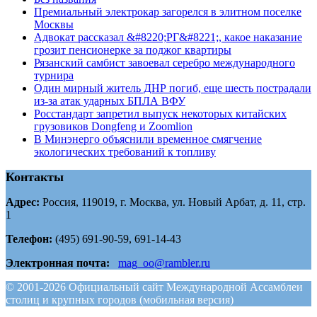
Премиальный электрокар загорелся в элитном поселке
Москвы
Адвокат рассказал &#8220;РГ&#8221;, какое наказание
грозит пенсионерке за поджог квартиры
Рязанский самбист завоевал серебро международного
турнира
Один мирный житель ДНР погиб, еще шесть пострадали
из-за атак ударных БПЛА ВФУ
Росстандарт запретил выпуск некоторых китайских
грузовиков Dongfeng и Zoomlion
В Минэнерго объяснили временное смягчение
экологических требований к топливу
Контакты
Адрес:
Россия, 119019, г. Москва, ул. Новый Арбат, д. 11, стр.
1
Телефон:
(495) 691-90-59, 691-14-43
Электронная почта:
mag_oo@rambler.ru
© 2001-2026 Официальный сайт Международной Ассамблеи
столиц и крупных городов (мобильная версия)