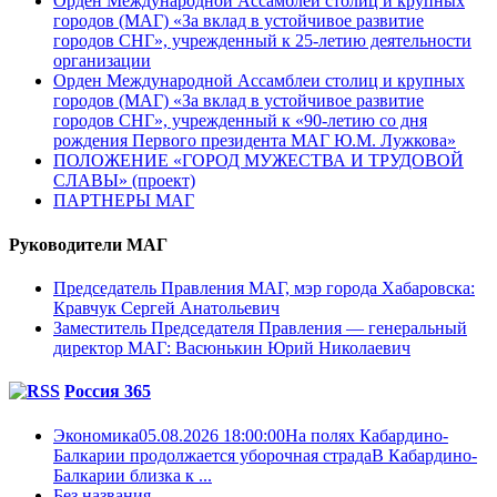
Орден Международной Ассамблеи столиц и крупных
городов (МАГ) «За вклад в устойчивое развитие
городов СНГ», учрежденный к 25-летию деятельности
организации
Орден Международной Ассамблеи столиц и крупных
городов (МАГ) «За вклад в устойчивое развитие
городов СНГ», учрежденный к «90-летию со дня
рождения Первого президента МАГ Ю.М. Лужкова»
ПОЛОЖЕНИЕ «ГОРОД МУЖЕСТВА И ТРУДОВОЙ
СЛАВЫ» (проект)
ПАРТНЕРЫ МАГ
Руководители МАГ
Председатель Правления МАГ, мэр города Хабаровска:
Кравчук Сергей Анатольевич
Заместитель Председателя Правления — генеральный
директор МАГ: Васюнькин Юрий Николаевич
Россия 365
Экономика05.08.2026 18:00:00На полях Кабардино-
Балкарии продолжается уборочная страдаВ Кабардино-
Балкарии близка к ...
Без названия