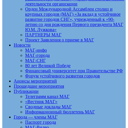
деятельности организации
Орден Международной Ассамблеи столиц и
крупных городов (МАГ) «За вклад в устойчивое
развитие городов СНГ», учрежденный к «90-
летию со дня рождения Первого президента МАГ
Ю.М. Лужкова»
ПАРТНЕРЫ МАГ
Проект Заявления о приеме в МАГ
Новости
МАГ-инфо
МАГ-города
МАГ-СНГ
80 лет Великой Победе
Финансовый университет при Правительстве РФ
Форум устойчивого развития городов
Анонсы мероприятий
Прошедшие мероприятия
Публикации
Телеграмм канал МАГ
«Вестник МАГ»
Сводные доклады МАГ
Информационный бюллетень МАГ
Города — члены МАГ
Паспорт города
МАГ-Видео