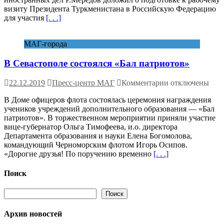
Туркменистана
визиту Президента Туркменистана в Российскую Федерацию
подведены
для участия
[. . .]
итоги
председательств
страны
МАГ-города
в
СНГ
В Севастополе состоялся «Бал патриотов»
к
22.12.2019
Пресс-центр МАГ
Комментарии
отключены
записи
В Доме офицеров флота состоялась церемония награждения
В
учеников учреждений дополнительного образования — «Бал
Севастополе
патриотов». В торжественном мероприятии приняли участие
состоялся
вице-губернатор Ольга Тимофеева, и.о. директора
«Бал
Департамента образования и науки Елена Богомолова,
патриотов»
командующий Черноморским флотом Игорь Осипов.
«Дорогие друзья! По поручению временно
[. . .]
Поиск
Поиск
Поиск
Архив новостей