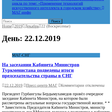
цикла по теме: «Применение технологий
искусственного интеллекта в городском хозяйстве»
МАГ-инфо
Найти:
Home
2019
Декабрь
22 (Воскресенье)
День:
22.12.2019
МАГ-СНГ
На заседании Кабинета Министров
Туркменистана подведены итоги
председательства страны в СНГ
к
22.12.2019
Пресс-центр МАГ
Комментарии
отключены
записи
Президент Гурбангулы Бердымухамедов провёл очередное
На
заседание Кабинета Министров, на котором были
заседании
рассмотрены актуальные вопросы государственной жизни. * *
Кабинета
* Заместитель Председателя Кабинета Министров, министр
Министров
иностранных дел Р.Мередов доложил о подготовке к рабочему