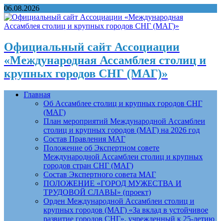
06.08.2026
Официальный сайт Ассоциации
«Международная Ассамблея столиц и
крупных городов СНГ (МАГ)»
Главная
Об Ассамблее столиц и крупных городов СНГ
(МАГ)
План мероприятий Международной Ассамблеи
столиц и крупных городов (МАГ) на 2026 год
Состав Правления МАГ
Положение об Экспертном совете
Международной Ассамблеи столиц и крупных
городов стран СНГ (МАГ)
Состав Экспертного совета МАГ
ПОЛОЖЕНИЕ «ГОРОД МУЖЕСТВА И
ТРУДОВОЙ СЛАВЫ» (проект)
Орден Международной Ассамблеи столиц и
крупных городов (МАГ) «За вклад в устойчивое
развитие городов СНГ», учрежденный к 25-летию