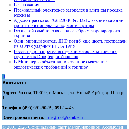
Без названия
Премиальный электрокар загорелся в элитном поселке
Москвы
Адвокат рассказал &#8220;РГ&#8221;, какое наказание
грозит пенсионерке за поджог квартиры
Рязанский самбист завоевал серебро международного
турнира
Один мирный житель ДНР погиб, еще шесть пострадали
из-за атак ударных БПЛА ВФУ
Росстандарт запретил выпуск некоторых китайских
грузовиков Dongfeng и Zoomlion
В Минэнерго объяснили временное смягчение
экологических требований к топливу
Контакты
Адрес:
Россия, 119019, г. Москва, ул. Новый Арбат, д. 11, стр.
1
Телефон:
(495) 691-90-59, 691-14-43
Электронная почта:
mag_oo@rambler.ru
© 2001-2026 Официальный сайт Международной Ассамблеи