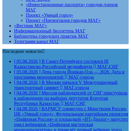
«Инвестиционные паспорта» городов-членов
МАГ
Проект «Умный город»
Проект «Презентация городов МАГ»
«Вестник МАГ»
Информационный бюллетень МАГ
Библиотека городских практик МАГ
Телеграмм канал МАГ
Последние новости
[ 05.08.2026 ]
В Санкт-Петербурге состоялся III
Казахстанско-Российский медиафорум
МАГ-СНГ
[ 05.08.2026 ]
День города Йошкар-Ола — 2026. Дата и
программа мероприятий
МАГ-города
[ 04.08.2026 ]
В Москве начался V Международный
транспортный саммит
МАГ-города
[ 04.08.2026 ]
Миссия наблюдателей от СНГ приступила
к наблюдению на выборах депутатов Курултая
Республики Казахстан
МАГ-СНГ
[ 04.08.2026 ]
ВАРМСУ совместно с Минстроем России,
ЦК «Умный город», Федеральным партийным проектом
«Цифровая Россия» и площадкой «ИТ-Диалог» запустит
цикл вебинаров «Цифровая мастерская
муниципалитетов» и проведёт первый вебинар этого