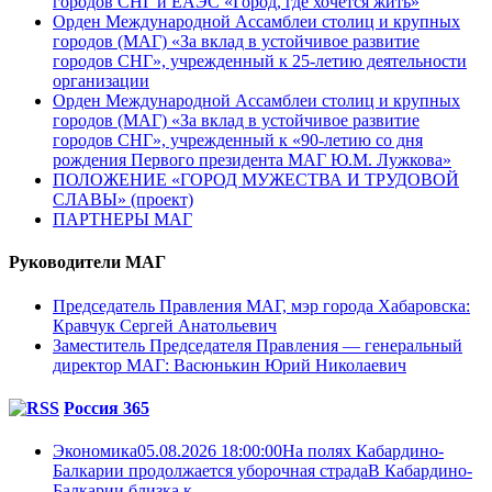
городов СНГ и ЕАЭС «Город, где хочется жить»
Орден Международной Ассамблеи столиц и крупных
городов (МАГ) «За вклад в устойчивое развитие
городов СНГ», учрежденный к 25-летию деятельности
организации
Орден Международной Ассамблеи столиц и крупных
городов (МАГ) «За вклад в устойчивое развитие
городов СНГ», учрежденный к «90-летию со дня
рождения Первого президента МАГ Ю.М. Лужкова»
ПОЛОЖЕНИЕ «ГОРОД МУЖЕСТВА И ТРУДОВОЙ
СЛАВЫ» (проект)
ПАРТНЕРЫ МАГ
Руководители МАГ
Председатель Правления МАГ, мэр города Хабаровска:
Кравчук Сергей Анатольевич
Заместитель Председателя Правления — генеральный
директор МАГ: Васюнькин Юрий Николаевич
Россия 365
Экономика05.08.2026 18:00:00На полях Кабардино-
Балкарии продолжается уборочная страдаВ Кабардино-
Балкарии близка к ...