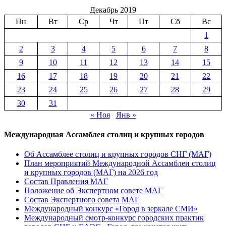
Декабрь 2019
Пн
Вт
Ср
Чт
Пт
Сб
Вс
1
2
3
4
5
6
7
8
9
10
11
12
13
14
15
16
17
18
19
20
21
22
23
24
25
26
27
28
29
30
31
« Ноя
Янв »
Международная Ассамблея столиц и крупных городов
Об Ассамблее столиц и крупных городов СНГ (МАГ)
План мероприятий Международной Ассамблеи столиц
и крупных городов (МАГ) на 2026 год
Состав Правления МАГ
Положение об Экспертном совете МАГ
Состав Экспертного совета МАГ
Международный конкурс «Город в зеркале СМИ»
Международный смотр-конкурс городских практик