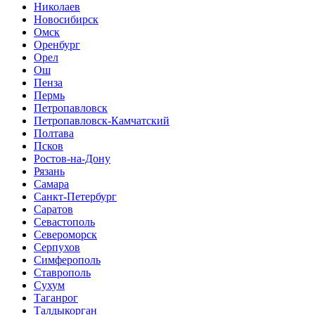
Николаев
Новосибирск
Омск
Оренбург
Орел
Ош
Пенза
Пермь
Петропавловск
Петропавловск-Камчатский
Полтава
Псков
Ростов-на-Дону
Рязань
Самара
Санкт-Петербург
Саратов
Севастополь
Североморск
Серпухов
Симферополь
Ставрополь
Сухум
Таганрог
Tалдыкорган