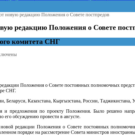
ют новую редакцию Положения о Совете постпредов
вую редакцию Положения о Совете пост
ого комитета СНГ
ключены
иси
перты
ан
Г
рабатывают
 редакции Положения о Совете постоянных полномочных предста
вую
ире СНГ.
акцию
ложения
и, Беларуси, Казахстана, Кыргызстана, России, Таджикистана, 
ете
ия и предложения по проекту Положения. Было решено напра
тпредов
о его обсуждению провести в августе.
кт новой редакции Положения о Совете постоянных полномочны
овленном порядке на рассмотрение Совета министров иностранны