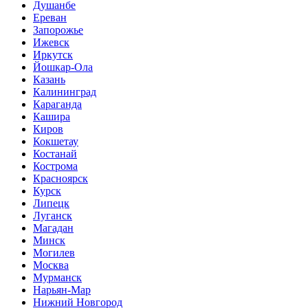
Душанбе
Ереван
Запорожье
Ижевск
Иркутск
Йошкар-Ола
Казань
Калининград
Караганда
Кашира
Киров
Кокшетау
Костанай
Кострома
Красноярск
Курск
Липецк
Луганск
Магадан
Минск
Могилев
Москва
Мурманск
Нарьян-Мар
Нижний Новгород