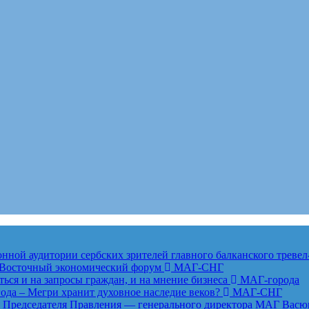
ной аудитории сербских зрителей главного балканского тревел
ет Восточный экономический форум
МАГ-СНГ
ься и на запросы граждан, и на мнение бизнеса
МАГ-города
года – Мегри хранит духовное наследие веков?
МАГ-СНГ
едседателя Правления — генерального директора МАГ Васю