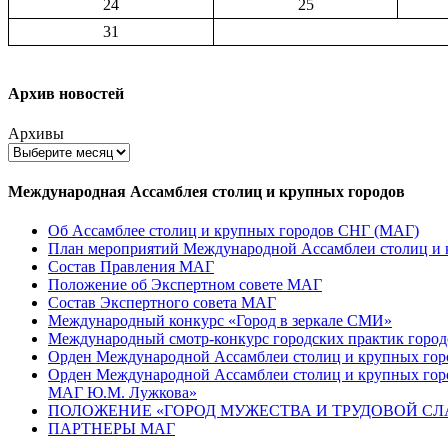
24
25
31
Архив новостей
Архивы
Международная Ассамблея столиц и крупных городов
Об Ассамблее столиц и крупных городов СНГ (МАГ)
План мероприятий Международной Ассамблеи столиц и к
Состав Правления МАГ
Положение об Экспертном совете МАГ
Состав Экспертного совета МАГ
Международный конкурс «Город в зеркале СМИ»
Международный смотр-конкурс городских практик город
Орден Международной Ассамблеи столиц и крупных город
Орден Международной Ассамблеи столиц и крупных город
МАГ Ю.М. Лужкова»
ПОЛОЖЕНИЕ «ГОРОД МУЖЕСТВА И ТРУДОВОЙ СЛАВ
ПАРТНЕРЫ МАГ