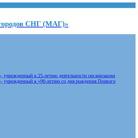
городов СНГ (МАГ)»
, учрежденный к 25-летию деятельности организации
, учрежденный к «90-летию со дня рождения Первого