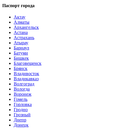
Паспорт города
Актау
Алматы
Архангельск
Астана
Астрахань
Атырау
Барнаул
Батуми
Бишкек
Благовещенск
Брянск
Владивосток
Владикавказ
Волгоград
Вологда
Воронеж
Гомель
Горловка
Гродно
Грозный
Днепр
Донецк