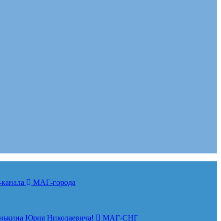
-канала
МАГ-города
нькина Юрия Николаевича!
МАГ-СНГ