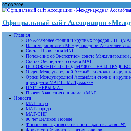
07.08.2026
Официальный сайт Ассоциации «Между
Главная
Об Ассамблее столиц и крупных городов СНГ (МА
План мероприятий Международной Ассамблеи столи
Состав Правления МАГ
Положение об Экспертном совете Международной 
Состав Экспертного совета МАГ
ПОЛОЖЕНИЕ «ГОРОД МУЖЕСТВА И ТРУДОВОЙ 
Орден Международной Ассамблеи столиц и крупных
Орден Международной Ассамблеи столиц и крупных
президента МАГ Ю.М. Лужкова»
ПАРТНЕРЫ МАГ
Проект Заявления о приеме в МАГ
Новости
МАГ-инфо
МАГ-города
МАГ-СНГ
80 лет Великой Победе
Финансовый университет при Правительстве РФ
Форум устойчивого развития городов