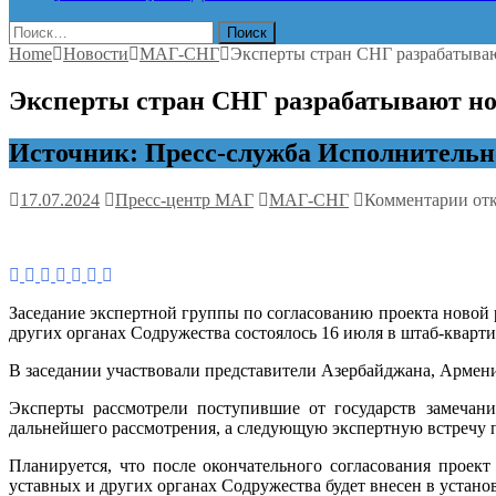
Найти:
Home
Новости
МАГ-СНГ
Эксперты стран СНГ разрабатыва
Эксперты стран СНГ разрабатывают но
Источник: Пресс-служба Исполнительн
к
17.07.2024
Пресс-центр МАГ
МАГ-СНГ
Комментарии
от
зап
Экс
стр
СН
раз
Заседание экспертной группы по согласованию проекта новой
но
других органах Содружества состоялось 16 июля в штаб-кварт
ред
По
В заседании участвовали представители Азербайджана, Армени
о
Сов
Эксперты рассмотрели поступившие от государств замечан
пос
дальнейшего рассмотрения, а следующую экспертную встречу п
Планируется, что после окончательного согласования прое
уставных и других органах Содружества будет внесен в устан