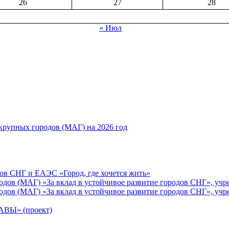
26
27
28
« Июл
рупных городов (МАГ) на 2026 год
ов СНГ и ЕАЭС «Город, где хочется жить»
ов (МАГ) «За вклад в устойчивое развитие городов СНГ», учр
ов (МАГ) «За вклад в устойчивое развитие городов СНГ», учр
Ы» (проект)