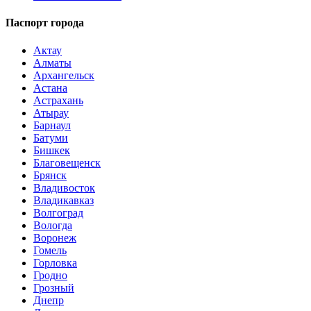
Паспорт города
Актау
Алматы
Архангельск
Астана
Астрахань
Атырау
Барнаул
Батуми
Бишкек
Благовещенск
Брянск
Владивосток
Владикавказ
Волгоград
Вологда
Воронеж
Гомель
Горловка
Гродно
Грозный
Днепр