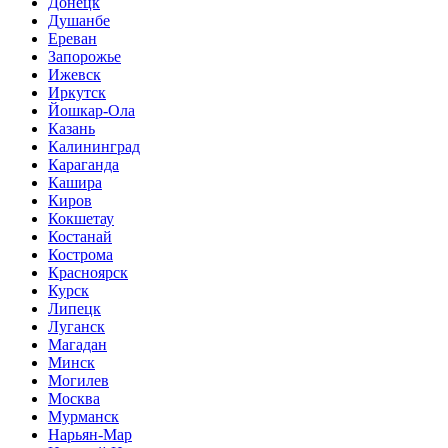
Донецк
Душанбе
Ереван
Запорожье
Ижевск
Иркутск
Йошкар-Ола
Казань
Калининград
Караганда
Кашира
Киров
Кокшетау
Костанай
Кострома
Красноярск
Курск
Липецк
Луганск
Магадан
Минск
Могилев
Москва
Мурманск
Нарьян-Мар