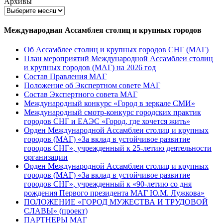
Архивы
Международная Ассамблея столиц и крупных городов
Об Ассамблее столиц и крупных городов СНГ (МАГ)
План мероприятий Международной Ассамблеи столиц
и крупных городов (МАГ) на 2026 год
Состав Правления МАГ
Положение об Экспертном совете МАГ
Состав Экспертного совета МАГ
Международный конкурс «Город в зеркале СМИ»
Международный смотр-конкурс городских практик
городов СНГ и ЕАЭС «Город, где хочется жить»
Орден Международной Ассамблеи столиц и крупных
городов (МАГ) «За вклад в устойчивое развитие
городов СНГ», учрежденный к 25-летию деятельности
организации
Орден Международной Ассамблеи столиц и крупных
городов (МАГ) «За вклад в устойчивое развитие
городов СНГ», учрежденный к «90-летию со дня
рождения Первого президента МАГ Ю.М. Лужкова»
ПОЛОЖЕНИЕ «ГОРОД МУЖЕСТВА И ТРУДОВОЙ
СЛАВЫ» (проект)
ПАРТНЕРЫ МАГ