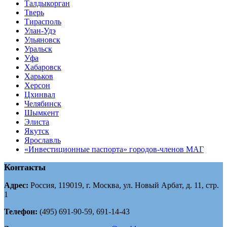
Tалдыкорган
Тверь
Тирасполь
Улан-Удэ
Ульяновск
Уральск
Уфа
Хабаровск
Харьков
Херсон
Цхинвал
Челябинск
Шымкент
Элиста
Якутск
Ярославль
«Инвестиционные паспорта» городов-членов МАГ
Контакты
Адрес:
Россия, 119019, г. Москва, ул. Новый Арбат, д. 11, стр.
1
Телефон:
(495) 691-90-59, 691-14-43