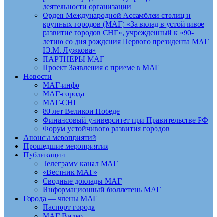
деятельности организации
Орден Международной Ассамблеи столиц и
крупных городов (МАГ) «За вклад в устойчивое
развитие городов СНГ», учрежденный к «90-
летию со дня рождения Первого президента МАГ
Ю.М. Лужкова»
ПАРТНЕРЫ МАГ
Проект Заявления о приеме в МАГ
Новости
МАГ-инфо
МАГ-города
МАГ-СНГ
80 лет Великой Победе
Финансовый университет при Правительстве РФ
Форум устойчивого развития городов
Анонсы мероприятий
Прошедшие мероприятия
Публикации
Телеграмм канал МАГ
«Вестник МАГ»
Сводные доклады МАГ
Информационный бюллетень МАГ
Города — члены МАГ
Паспорт города
МАГ-Видео