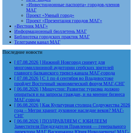
«Инвестиционные паспорта» городов-членов
МАГ
Проект «Умный город»
Проект «Презентация городов МАГ»
«Вестник МАГ»
Информационный бюллетень МАГ
Библиотека городских практик МАГ
Телеграмм канал МАГ
Последние новости
[ 07.08.2026 ]
Нижний Новгород снимут для
многомиллионной аудитории сербских зрителей
главного балканского тревел-канала
МАГ-города
[ 07.08.2026 ]
С 1 по 4 сентября во Владивостоке
пройдет Восточный экономический форум
МАГ-СНГ
[ 06.08.2026 ]
Мишустин: Развитие туризма должно
опираться и на запросы граждан, и на мнение бизнеса
МАГ-города
[ 06.08.2026 ]
Как Культурная столица Содружества 2026
года – Мегри хранит духовное наследие веков?
МАГ-
СНГ
[ 06.08.2026 ]
ПОЗДРАВЛЯЕМ С ЮБИЛЕЕМ
Заместителя Председателя Правления — генерального
директора МАГ Васюнькина Юрия Николаевича!
МАГ-