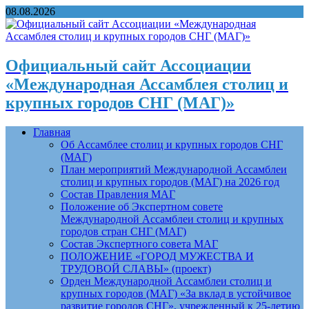
08.08.2026
Официальный сайт Ассоциации
«Международная Ассамблея столиц и
крупных городов СНГ (МАГ)»
Главная
Об Ассамблее столиц и крупных городов СНГ
(МАГ)
План мероприятий Международной Ассамблеи
столиц и крупных городов (МАГ) на 2026 год
Состав Правления МАГ
Положение об Экспертном совете
Международной Ассамблеи столиц и крупных
городов стран СНГ (МАГ)
Состав Экспертного совета МАГ
ПОЛОЖЕНИЕ «ГОРОД МУЖЕСТВА И
ТРУДОВОЙ СЛАВЫ» (проект)
Орден Международной Ассамблеи столиц и
крупных городов (МАГ) «За вклад в устойчивое
развитие городов СНГ», учрежденный к 25-летию