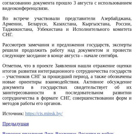
согласованию документа прошло 3 августа с использованием
глав
видеоконференцсвязи.
государс
в
Во встрече участвовали представители Азербайджана,
связи
Армении, Беларуси, Казахстана, Кыргызстана, России,
с
Таджикистана, Узбекистана и Исполнительного комитета
30-
СНГ.
летием
Содружес
Рассмотрев замечания и предложения государств, эксперты
решили продолжить работу над документом и провести
следующее заседание в конце августа – начале сентября.
Отметим, что в проекте Заявления нашли отражение оценки
итогов развития интеграционного сотрудничества государств
– участников СНГ за прошедший период, а также обозначены
новые ориентиры взаимодействия. Активное обсуждение
документа в государствах свидетельствует об их
заинтересованности в последовательном развитии
сотрудничества в формате СНГ, совершенствовании форм и
методов работы его органов.
Источник:
https://cis.minsk.by/
Предыдущая
Воронеж празднует День Воздушно-Десантных войск