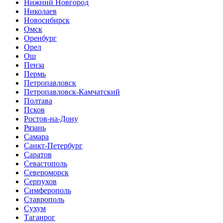
Нижний Новгород
Николаев
Новосибирск
Омск
Оренбург
Орел
Ош
Пенза
Пермь
Петропавловск
Петропавловск-Камчатский
Полтава
Псков
Ростов-на-Дону
Рязань
Самара
Санкт-Петербург
Саратов
Севастополь
Североморск
Серпухов
Симферополь
Ставрополь
Сухум
Таганрог