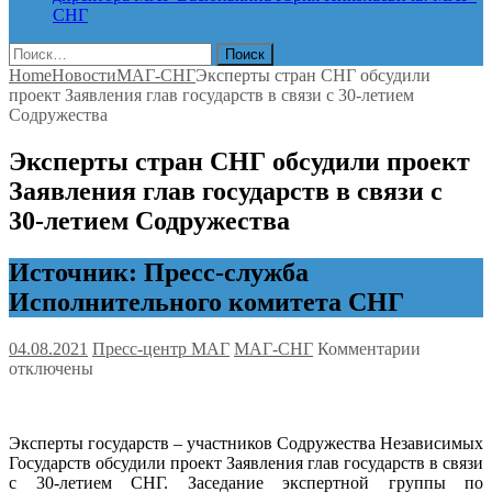
СНГ
Найти:
Home
Новости
МАГ-СНГ
Эксперты стран СНГ обсудили
проект Заявления глав государств в связи с 30-летием
Содружества
Эксперты стран СНГ обсудили проект
Заявления глав государств в связи с
30-летием Содружества
Источник: Пресс-служба
Исполнительного комитета СНГ
к
04.08.2021
Пресс-центр МАГ
МАГ-СНГ
Комментарии
записи
отключены
Эксперт
стран
СНГ
Эксперты государств – участников Содружества Независимых
обсудили
Государств обсудили проект Заявления глав государств в связи
проект
с 30-летием СНГ. Заседание экспертной группы по
Заявлени