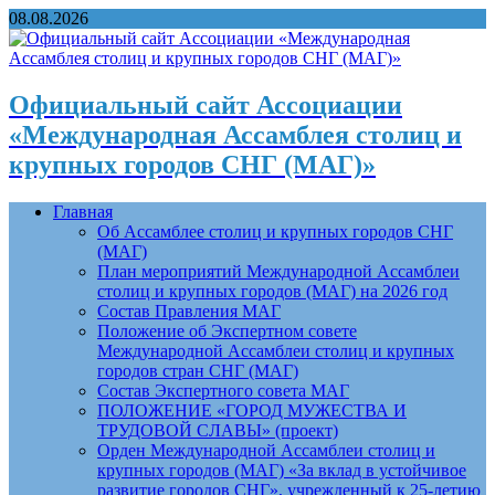
08.08.2026
Официальный сайт Ассоциации
«Международная Ассамблея столиц и
крупных городов СНГ (МАГ)»
Главная
Об Ассамблее столиц и крупных городов СНГ
(МАГ)
План мероприятий Международной Ассамблеи
столиц и крупных городов (МАГ) на 2026 год
Состав Правления МАГ
Положение об Экспертном совете
Международной Ассамблеи столиц и крупных
городов стран СНГ (МАГ)
Состав Экспертного совета МАГ
ПОЛОЖЕНИЕ «ГОРОД МУЖЕСТВА И
ТРУДОВОЙ СЛАВЫ» (проект)
Орден Международной Ассамблеи столиц и
крупных городов (МАГ) «За вклад в устойчивое
развитие городов СНГ», учрежденный к 25-летию