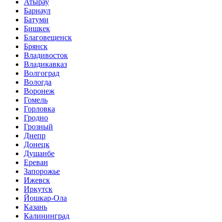
Атырау
Барнаул
Батуми
Бишкек
Благовещенск
Брянск
Владивосток
Владикавказ
Волгоград
Вологда
Воронеж
Гомель
Горловка
Гродно
Грозный
Днепр
Донецк
Душанбе
Ереван
Запорожье
Ижевск
Иркутск
Йошкар-Ола
Казань
Калининград