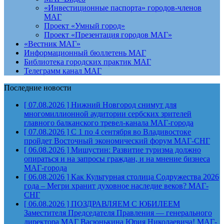
«Инвестиционные паспорта» городов-членов
МАГ
Проект «Умный город»
Проект «Презентация городов МАГ»
«Вестник МАГ»
Информационный бюллетень МАГ
Библиотека городских практик МАГ
Телеграмм канал МАГ
Последние новости
[ 07.08.2026 ]
Нижний Новгород снимут для
многомиллионной аудитории сербских зрителей
главного балканского тревел-канала
МАГ-города
[ 07.08.2026 ]
С 1 по 4 сентября во Владивостоке
пройдет Восточный экономический форум
МАГ-СНГ
[ 06.08.2026 ]
Мишустин: Развитие туризма должно
опираться и на запросы граждан, и на мнение бизнеса
МАГ-города
[ 06.08.2026 ]
Как Культурная столица Содружества 2026
года – Мегри хранит духовное наследие веков?
МАГ-
СНГ
[ 06.08.2026 ]
ПОЗДРАВЛЯЕМ С ЮБИЛЕЕМ
Заместителя Председателя Правления — генерального
директора МАГ Васюнькина Юрия Николаевича!
МАГ-