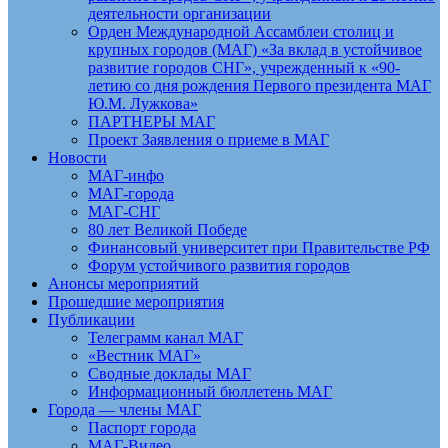
деятельности организации
Орден Международной Ассамблеи столиц и
крупных городов (МАГ) «За вклад в устойчивое
развитие городов СНГ», учрежденный к «90-
летию со дня рождения Первого президента МАГ
Ю.М. Лужкова»
ПАРТНЕРЫ МАГ
Проект Заявления о приеме в МАГ
Новости
МАГ-инфо
МАГ-города
МАГ-СНГ
80 лет Великой Победе
Финансовый университет при Правительстве РФ
Форум устойчивого развития городов
Анонсы мероприятий
Прошедшие мероприятия
Публикации
Телеграмм канал МАГ
«Вестник МАГ»
Сводные доклады МАГ
Информационный бюллетень МАГ
Города — члены МАГ
Паспорт города
МАГ-Видео