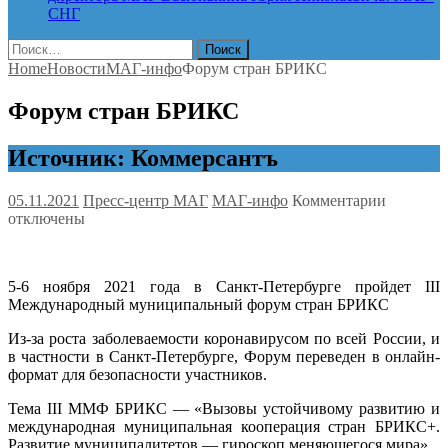
СНГ
Найти:
Home
Новости
МАГ-инфо
Форум стран БРИКС
Форум стран БРИКС
Источник: Коммерсантъ
к
05.11.2021
Пресс-центр МАГ
МАГ-инфо
Комментарии
записи
отключены
Форум
стран
БРИКС
5-6 ноября 2021 года в Санкт-Петербурге пройдет III
Международный муниципальный форум стран БРИКС
Из-за роста заболеваемости коронавирусом по всей России, и
в частности в Санкт-Петербурге, Форум переведен в онлайн-
формат для безопасности участников.
Тема III ММФ БРИКС — «Вызовы устойчивому развитию и
международная муниципальная кооперация стран БРИКС+.
Развитие муниципалитетов — гироскоп меняющегося мира».