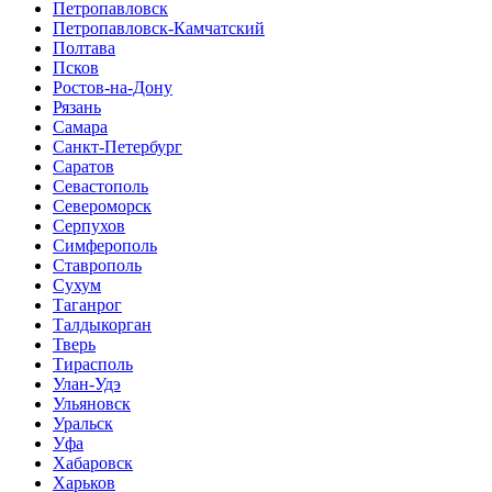
Петропавловск
Петропавловск-Камчатский
Полтава
Псков
Ростов-на-Дону
Рязань
Самара
Санкт-Петербург
Саратов
Севастополь
Североморск
Серпухов
Симферополь
Ставрополь
Сухум
Таганрог
Tалдыкорган
Тверь
Тирасполь
Улан-Удэ
Ульяновск
Уральск
Уфа
Хабаровск
Харьков