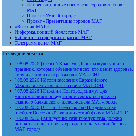
«Инвестиционные паспорта» городов-членов
МАГ
Проект «Умный город»
Проект «Презентация городов МАГ»
«Вестник МАГ»
Информационный бюллетень МАГ
Библиотека городских практик МАГ
Телеграмм канал МАГ
Последние новости
[ 08.08.2026 ]
Сергей Кравчук: День физкультурника —
праздник, который объединяет всех, кто ценит здоровье,
силу и активный образ жизни
МАГ-СНГ
[ 08.08.2026 ]
Итоги заседания Евразийского
Межправительственного совета
МАГ-СНГ
[ 07.08.2026 ]
Нижний Новгород снимут для
многомиллионной аудитории сербских зрителей
главного балканского тревел-канала
МАГ-города
[ 07.08.2026 ]
С 1 по 4 сентября во Владивостоке
пройдет Восточный экономический форум
МАГ-СНГ
[ 06.08.2026 ]
Мишустин: Развитие туризма должно
опираться и на запросы граждан, и на мнение бизнеса
МАГ-города