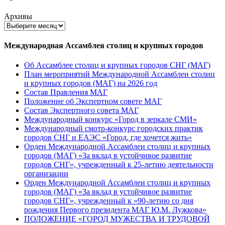
Архивы
Международная Ассамблея столиц и крупных городов
Об Ассамблее столиц и крупных городов СНГ (МАГ)
План мероприятий Международной Ассамблеи столиц
и крупных городов (МАГ) на 2026 год
Состав Правления МАГ
Положение об Экспертном совете МАГ
Состав Экспертного совета МАГ
Международный конкурс «Город в зеркале СМИ»
Международный смотр-конкурс городских практик
городов СНГ и ЕАЭС «Город, где хочется жить»
Орден Международной Ассамблеи столиц и крупных
городов (МАГ) «За вклад в устойчивое развитие
городов СНГ», учрежденный к 25-летию деятельности
организации
Орден Международной Ассамблеи столиц и крупных
городов (МАГ) «За вклад в устойчивое развитие
городов СНГ», учрежденный к «90-летию со дня
рождения Первого президента МАГ Ю.М. Лужкова»
ПОЛОЖЕНИЕ «ГОРОД МУЖЕСТВА И ТРУДОВОЙ