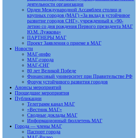
деятельности организации
Орден Международной Ассамблеи столиц и
крупных городов (МАГ) «За вклад в устойчивое
развитие городов СНГ», учрежденный к «90-
летию со дня рождения Первого президента МАГ
Ю.М. Лужкова»
ПАРТНЕРЫ МАГ
Проект Заявления о приеме в МАГ
Новости
МАГ-инфо
МАГ-города
МАГ-СНГ
80 лет Великой Победе
Финансовый университет при Правительстве РФ
Форум устойчивого развития городов
Анонсы мероприятий
Прошедшие мероприятия
Публикации
Телеграмм канал МАГ
«Вестник МАГ»
Сводные доклады МАГ
Информационный бюллетень МАГ
Города — члены МАГ
Паспорт города
МАГ-Видео