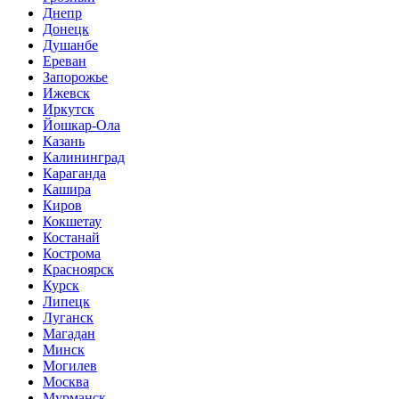
Днепр
Донецк
Душанбе
Ереван
Запорожье
Ижевск
Иркутск
Йошкар-Ола
Казань
Калининград
Караганда
Кашира
Киров
Кокшетау
Костанай
Кострома
Красноярск
Курск
Липецк
Луганск
Магадан
Минск
Могилев
Москва
Мурманск