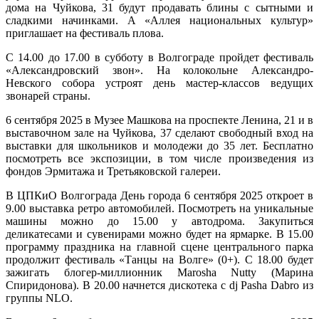
дома на Чуйкова, 31 будут продавать блины с сытными и
сладкими начинками. А «Аллея национальных культур»
приглашает на фестиваль плова.
С 14.00 до 17.00 в субботу в Волгограде пройдет фестиваль
«Александровский звон». На колокольне Александро-
Невского собора устроят день мастер-классов ведущих
звонарей страны.
6 сентября 2025 в Музее Машкова на проспекте Ленина, 21 и в
выставочном зале на Чуйкова, 37 сделают свободный вход на
выставки для школьников и молодежи до 35 лет. Бесплатно
посмотреть все экспозиции, в том числе произведения из
фондов Эрмитажа и Третьяковской галереи.
В ЦПКиО Волгограда День города 6 сентября 2025 откроет в
9.00 выставка ретро автомобилей. Посмотреть на уникальные
машины можно до 15.00 у автодрома. Закупиться
деликатесами и сувенирами можно будет на ярмарке. В 15.00
программу праздника на главной сцене центрального парка
продолжит фестиваль «Танцы на Волге» (0+). С 18.00 будет
зажигать блогер-миллионник Marosha Nutty (Марина
Спиридонова). В 20.00 начнется дискотека с dj Рasha Dabro из
группы NLO.