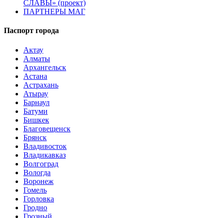
СЛАВЫ» (проект)
ПАРТНЕРЫ МАГ
Паспорт города
Актау
Алматы
Архангельск
Астана
Астрахань
Атырау
Барнаул
Батуми
Бишкек
Благовещенск
Брянск
Владивосток
Владикавказ
Волгоград
Вологда
Воронеж
Гомель
Горловка
Гродно
Грозный