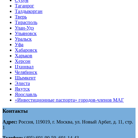
Сухум
Таганрог
Tалдыкорган
Тверь
Тирасполь
Улан-Удэ
Ульяновск
Уральск
Уфа
Хабаровск
Харьков
Херсон
Цхинвал
Челябинск
Шымкент
Элиста
Якутск
Ярославль
«Инвестиционные паспорта» городов-членов МАГ
Контакты
Адрес:
Россия, 119019, г. Москва, ул. Новый Арбат, д. 11, стр.
1
Телефон:
(495) 691-90-59, 691-14-43