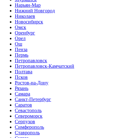
Нарьян-Мар
Нижний Новгород
Николаев
Новосибирск
Омск
Оренбург
Орел
Ош
Пенза
Пермь
Петропавловск
Петропавловск-Камчатский
Полтава
Псков
Ростов-на-Дону
Рязань
Самара
Санкт-Петербург
Саратов
Севастополь
Североморск
Серпухов
Симферополь
Ставрополь