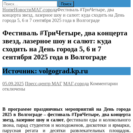
Найти:
Home
Новости
МАГ-города
Фестиваль #ТриЧетыре, два
концерта звезд, лазерное шоу и салют: куда сходить на День
города 5, 6 и 7 сентября 2025 года в Волгограде
Фестиваль #ТриЧетыре, два концерта
звезд, лазерное шоу и салют: куда
сходить на День города 5, 6 и 7
сентября 2025 года в Волгограде
Источник: volgograd.kp.ru
к
05.09.2025
Пресс-центр МАГ
МАГ-города
Комментарии
записи
отключены
Фестив
#ТриЧе
два
В программе праздничных мероприятий на День города
концер
2025 в Волгограде – фестиваль #ТриЧетыре, два концерта
звезд,
звезд, лазерное шоу и салют
, фестивали еды и колокольного
лазерн
звона, парад студентов и молодоженов, дискотеки и ярмарки,
шоу
парусная регата и десятки развлекательных площадок.
и