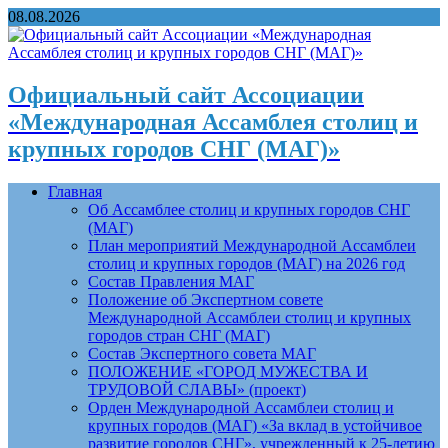
08.08.2026
Официальный сайт Ассоциации
«Международная Ассамблея столиц и
крупных городов СНГ (МАГ)»
Главная
Об Ассамблее столиц и крупных городов СНГ
(МАГ)
План мероприятий Международной Ассамблеи
столиц и крупных городов (МАГ) на 2026 год
Состав Правления МАГ
Положение об Экспертном совете
Международной Ассамблеи столиц и крупных
городов стран СНГ (МАГ)
Состав Экспертного совета МАГ
ПОЛОЖЕНИЕ «ГОРОД МУЖЕСТВА И
ТРУДОВОЙ СЛАВЫ» (проект)
Орден Международной Ассамблеи столиц и
крупных городов (МАГ) «За вклад в устойчивое
развитие городов СНГ», учрежденный к 25-летию