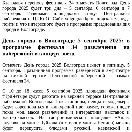
Благодаря переносу фестиваля 34 отмечать Волгоград День
салют:
города 2025 будет три дня – 5 сентября, 6 сентября и 7
куда
сентября. Главными площадками станут Центральная
сходит
набережная и ЦПКиО. Сайт volgograd.kp.ru подскажет, куда
на
пойти и что интересного будет в программе празднования дня
День
города в Волгограде.
города
5,
День города в Волгограде 5 сентября 2025: в
6
и
программе фестиваля 34 развлечения на
7
набережной и концерт звезд
сентяб
2025
Отмечать День города 2025 Волгоград начнет в пятницу, 5
года
сентября. Праздничная программа развернется в амфитеатре
в
на нижней террасе Центральной набережной в рамках
Волгог
фестиваля 34.
С 10 до 18 часов 5 сентября 2025 площадки фестиваля
#ТриЧетыре будут работать на верхней террасе Центральной
набережной Волгограда. Пока танцоры, певцы и модельеры
будут соревноваться в конкурсной программе, горожан ждет
показ мод, масса развлечений и интерактива, выставок и
мастер-классов. На гастрономической площадке «Аллея
вкусов» на улице Чуйкова (в сторону улицы Ленина) можно
будет перекусить блюдами русской, кавказской и