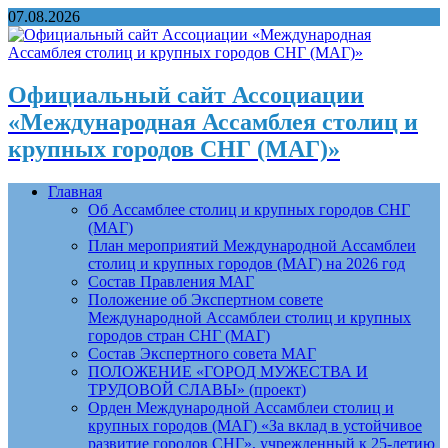
07.08.2026
Официальный сайт Ассоциации
«Международная Ассамблея столиц и
крупных городов СНГ (МАГ)»
Главная
Об Ассамблее столиц и крупных городов СНГ
(МАГ)
План мероприятий Международной Ассамблеи
столиц и крупных городов (МАГ) на 2026 год
Состав Правления МАГ
Положение об Экспертном совете
Международной Ассамблеи столиц и крупных
городов стран СНГ (МАГ)
Состав Экспертного совета МАГ
ПОЛОЖЕНИЕ «ГОРОД МУЖЕСТВА И
ТРУДОВОЙ СЛАВЫ» (проект)
Орден Международной Ассамблеи столиц и
крупных городов (МАГ) «За вклад в устойчивое
развитие городов СНГ», учрежденный к 25-летию