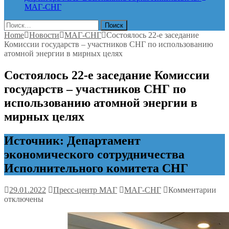
МАГ-СНГ
Найти:
Home
Новости
МАГ-СНГ
Состоялось 22-е заседание
Комиссии государств – участников СНГ по использованию
атомной энергии в мирных целях
Состоялось 22-е заседание Комиссии
государств – участников СНГ по
использованию атомной энергии в
мирных целях
Источник: Департамент
экономического сотрудничества
Исполнительного комитета СНГ
к
29.01.2022
Пресс-центр МАГ
МАГ-СНГ
Комментарии
зап
отключены
Сос
22-
е