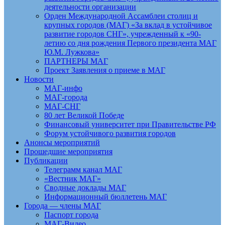
деятельности организации
Орден Международной Ассамблеи столиц и
крупных городов (МАГ) «За вклад в устойчивое
развитие городов СНГ», учрежденный к «90-
летию со дня рождения Первого президента МАГ
Ю.М. Лужкова»
ПАРТНЕРЫ МАГ
Проект Заявления о приеме в МАГ
Новости
МАГ-инфо
МАГ-города
МАГ-СНГ
80 лет Великой Победе
Финансовый университет при Правительстве РФ
Форум устойчивого развития городов
Анонсы мероприятий
Прошедшие мероприятия
Публикации
Телеграмм канал МАГ
«Вестник МАГ»
Сводные доклады МАГ
Информационный бюллетень МАГ
Города — члены МАГ
Паспорт города
МАГ-Видео