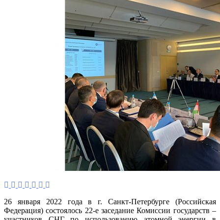
зас
Ком
гос
–
уча
СН
по
исп
ато
эне
в
ми
цел
26 января 2022 года в г. Санкт-Петербурге (Российская
Федерация) состоялось 22-е заседание Комиссии государств –
участников СНГ по использованию атомной энергии в