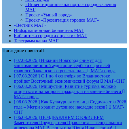
«Инвестиционные паспорта» городов-членов
МАГ
Проект «Умный город»
Проект «Презентация городов МАГ»
«Вестник МАГ»
Информационный бюллетень МАГ
Библиотека городских практик МАГ
Телеграмм канал МАГ
Последние новости
[ 07.08.2026 ]
Нижний Новгород снимут для
многомиллионной аудитории сербских зрителей
главного балканского тревел-канала
МАГ-города
[ 07.08.2026 ]
С 1 по 4 сентября во Владивостоке
пройдет Восточный экономический форум
МАГ-СНГ
[ 06.08.2026 ]
Мишустин: Развитие туризма должно
опираться и на запросы граждан, и на мнение бизнеса
МАГ-города
[ 06.08.2026 ]
Как Культурная столица Содружества 2026
года – Мегри хранит духовное наследие веков?
МАГ-
СНГ
[ 06.08.2026 ]
ПОЗДРАВЛЯЕМ С ЮБИЛЕЕМ
Заместителя Председателя Правления — генерального
директора МАГ Васюнькина Юрия Николаевича!