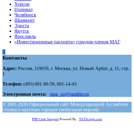
Херсон
Цхинвал
Челябинск
Шымкент
Элиста
Якутск
Ярославль
«Инвестиционные паспорта» городов-членов МАГ
Контакты
Адрес:
Россия, 119019, г. Москва, ул. Новый Арбат, д. 11, стр.
1
Телефон:
(495) 691-90-59, 691-14-43
Электронная почта:
mag_oo@rambler.ru
© 2001-2026 Официальный сайт Международной Ассамблеи
столиц и крупных городов (мобильная версия)
PHP Code Snippets
Powered By :
XYZScripts.com