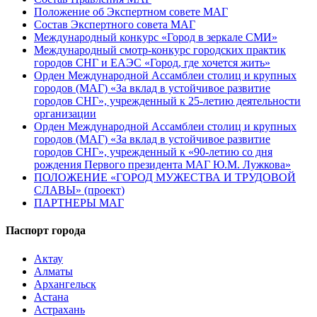
Положение об Экспертном совете МАГ
Состав Экспертного совета МАГ
Международный конкурс «Город в зеркале СМИ»
Международный смотр-конкурс городских практик
городов СНГ и ЕАЭС «Город, где хочется жить»
Орден Международной Ассамблеи столиц и крупных
городов (МАГ) «За вклад в устойчивое развитие
городов СНГ», учрежденный к 25-летию деятельности
организации
Орден Международной Ассамблеи столиц и крупных
городов (МАГ) «За вклад в устойчивое развитие
городов СНГ», учрежденный к «90-летию со дня
рождения Первого президента МАГ Ю.М. Лужкова»
ПОЛОЖЕНИЕ «ГОРОД МУЖЕСТВА И ТРУДОВОЙ
СЛАВЫ» (проект)
ПАРТНЕРЫ МАГ
Паспорт города
Актау
Алматы
Архангельск
Астана
Астрахань