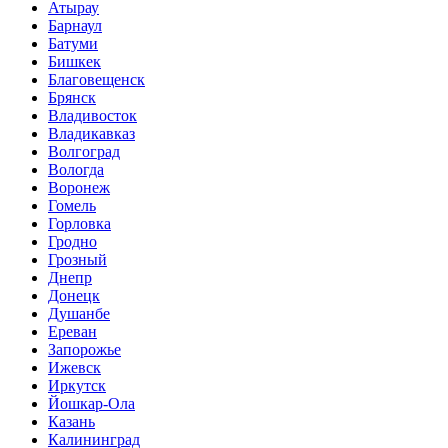
Атырау
Барнаул
Батуми
Бишкек
Благовещенск
Брянск
Владивосток
Владикавказ
Волгоград
Вологда
Воронеж
Гомель
Горловка
Гродно
Грозный
Днепр
Донецк
Душанбе
Ереван
Запорожье
Ижевск
Иркутск
Йошкар-Ола
Казань
Калининград