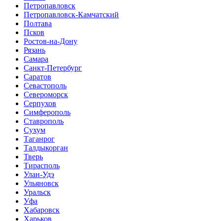
Петропавловск
Петропавловск-Камчатский
Полтава
Псков
Ростов-на-Дону
Рязань
Самара
Санкт-Петербург
Саратов
Севастополь
Североморск
Серпухов
Симферополь
Ставрополь
Сухум
Таганрог
Tалдыкорган
Тверь
Тирасполь
Улан-Удэ
Ульяновск
Уральск
Уфа
Хабаровск
Харьков