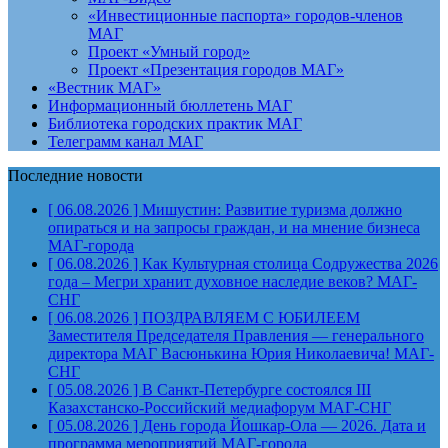
«Инвестиционные паспорта» городов-членов
МАГ
Проект «Умный город»
Проект «Презентация городов МАГ»
«Вестник МАГ»
Информационный бюллетень МАГ
Библиотека городских практик МАГ
Телеграмм канал МАГ
Последние новости
[ 06.08.2026 ]
Мишустин: Развитие туризма должно
опираться и на запросы граждан, и на мнение бизнеса
МАГ-города
[ 06.08.2026 ]
Как Культурная столица Содружества 2026
года – Мегри хранит духовное наследие веков?
МАГ-
СНГ
[ 06.08.2026 ]
ПОЗДРАВЛЯЕМ С ЮБИЛЕЕМ
Заместителя Председателя Правления — генерального
директора МАГ Васюнькина Юрия Николаевича!
МАГ-
СНГ
[ 05.08.2026 ]
В Санкт-Петербурге состоялся III
Казахстанско-Российский медиафорум
МАГ-СНГ
[ 05.08.2026 ]
День города Йошкар-Ола — 2026. Дата и
программа мероприятий
МАГ-города