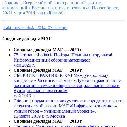
сборник к Всероссийской конференции «Развитие
агломераций в России: практика и решения», Новосибирск,
20-21 марта 2014 год (pdf файл)»
prakt_novosibirsk_2014_03_site opt
Сводные доклады МАГ
Сводные доклады МАГ — 2020 г.
75 лет нашей общей Победы. Помним и гордимся!
Информационный сборник материалов
май 2020 г.
Сводные доклады МАГ — 2019 г.
СБОРНИК ПРАКТИК. К XVI Международному
конгрессу «Российская семья» «Духовно-нравственное
воспитание в семье и обществе: социальные вызовы и
муниципальные практики»,
май 2019 г.
Сборник нормативных документов и городских практик
к тематической сессии МАГ «Цифровая экономика –
умный город – муниципальный уровень»,
15 марта 2019 г., г. Москва
Сводные доклады МАГ — 2018 г.
Сборник к Международному форуму «Безопасность