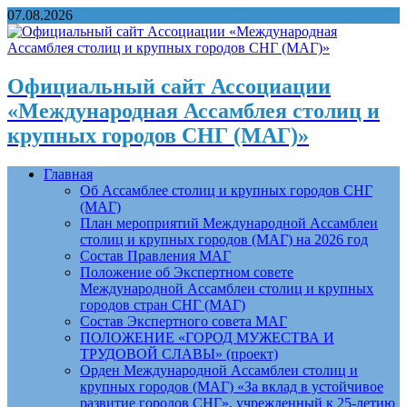
07.08.2026
Официальный сайт Ассоциации
«Международная Ассамблея столиц и
крупных городов СНГ (МАГ)»
Главная
Об Ассамблее столиц и крупных городов СНГ
(МАГ)
План мероприятий Международной Ассамблеи
столиц и крупных городов (МАГ) на 2026 год
Состав Правления МАГ
Положение об Экспертном совете
Международной Ассамблеи столиц и крупных
городов стран СНГ (МАГ)
Состав Экспертного совета МАГ
ПОЛОЖЕНИЕ «ГОРОД МУЖЕСТВА И
ТРУДОВОЙ СЛАВЫ» (проект)
Орден Международной Ассамблеи столиц и
крупных городов (МАГ) «За вклад в устойчивое
развитие городов СНГ», учрежденный к 25-летию