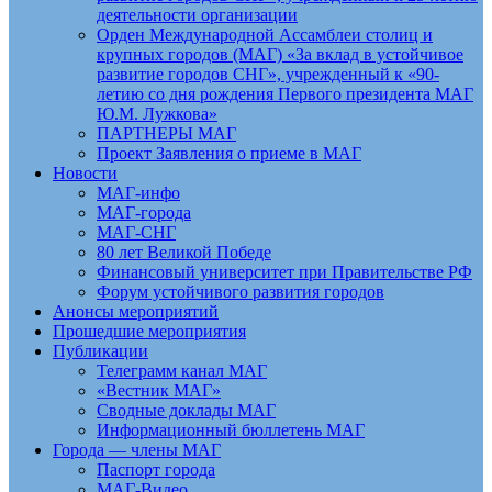
деятельности организации
Орден Международной Ассамблеи столиц и
крупных городов (МАГ) «За вклад в устойчивое
развитие городов СНГ», учрежденный к «90-
летию со дня рождения Первого президента МАГ
Ю.М. Лужкова»
ПАРТНЕРЫ МАГ
Проект Заявления о приеме в МАГ
Новости
МАГ-инфо
МАГ-города
МАГ-СНГ
80 лет Великой Победе
Финансовый университет при Правительстве РФ
Форум устойчивого развития городов
Анонсы мероприятий
Прошедшие мероприятия
Публикации
Телеграмм канал МАГ
«Вестник МАГ»
Сводные доклады МАГ
Информационный бюллетень МАГ
Города — члены МАГ
Паспорт города
МАГ-Видео