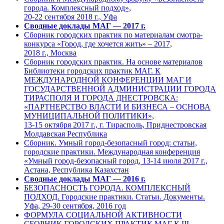
города. Комплексный подход»,
20-22 сентября 2018 г., Уфа
Сводные доклады МАГ — 2017 г.
Сборник городских практик по материалам смотра-
конкурса «Город, где хочется жить» – 2017,
2018 г., Москва
Сборник городских практик. На основе материалов
Библиотеки городских практик МАГ. К
МЕЖДУНАРОДНОЙ КОНФЕРЕНЦИИ МАГ И
ГОСУДАРСТВЕННОЙ АДМИНИСТРАЦИИ ГОРОДА
ТИРАСПОЛЯ И ГОРОДА ДНЕСТРОВСКА:
«ПАРТНЕРСТВО ВЛАСТИ И БИЗНЕСА – ОСНОВА
МУНИЦИПАЛЬНОЙ ПОЛИТИКИ»,
13-15 октября 2017 г., г. Тирасполь, Приднестровская
Молдавская Республика
Сборник. Умный город-безопасный город: статьи,
городские практики. Международная конференция
«Умный город-безопасный город, 13-14 июля 2017 г.,
Астана, Республика Казахстан
Сводные доклады МАГ — 2016 г.
БЕЗОПАСНОСТЬ ГОРОДА. КОМПЛЕКСНЫЙ
ПОДХОД. Городские практики. Статьи. Документы.
Уфа, 29-30 сентября, 2016 год
ФОРМУЛА СОЦИАЛЬНОЙ АКТИВНОСТИ
СБОРНИК ГОРОДСКИХ ПРАКТИК МАГ К III