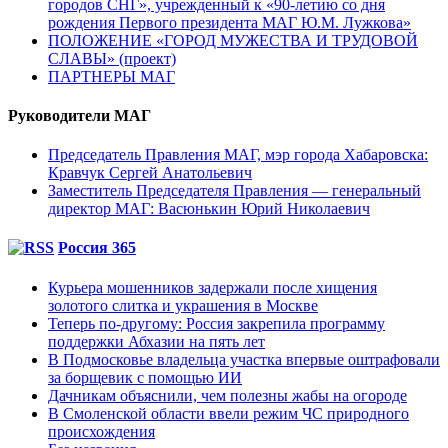
городов СНГ», учрежденный к «90-летию со дня
рождения Первого президента МАГ Ю.М. Лужкова»
ПОЛОЖЕНИЕ «ГОРОД МУЖЕСТВА И ТРУДОВОЙ
СЛАВЫ» (проект)
ПАРТНЕРЫ МАГ
Руководители МАГ
Председатель Правления МАГ, мэр города Хабаровска:
Кравчук Сергей Анатольевич
Заместитель Председателя Правления — генеральный
директор МАГ: Васюнькин Юрий Николаевич
Россия 365
Курьера мошенников задержали после хищения
золотого слитка и украшения в Москве
Теперь по-другому: Россия закрепила программу
поддержки Абхазии на пять лет
В Подмосковье владельца участка впервые оштрафовали
за борщевик с помощью ИИ
Дачникам объяснили, чем полезны жабы на огороде
В Смоленской области ввели режим ЧС природного
происхождения