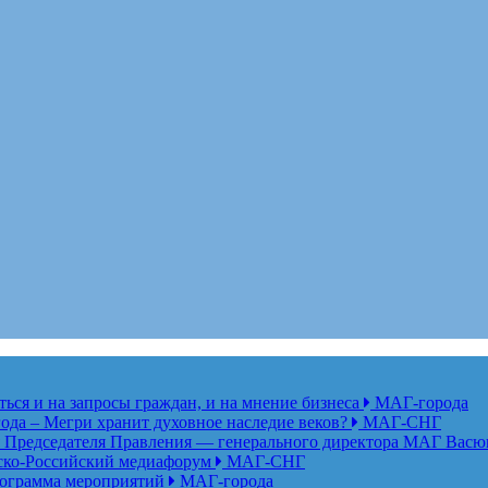
ься и на запросы граждан, и на мнение бизнеса
МАГ-города
года – Мегри хранит духовное наследие веков?
МАГ-СНГ
едседателя Правления — генерального директора МАГ Васю
анско-Российский медиафорум
МАГ-СНГ
рограмма мероприятий
МАГ-города