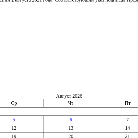
министра
Республики
Армения
Август 2026
Ср
Чт
Пт
5
6
7
12
13
14
19
20
21