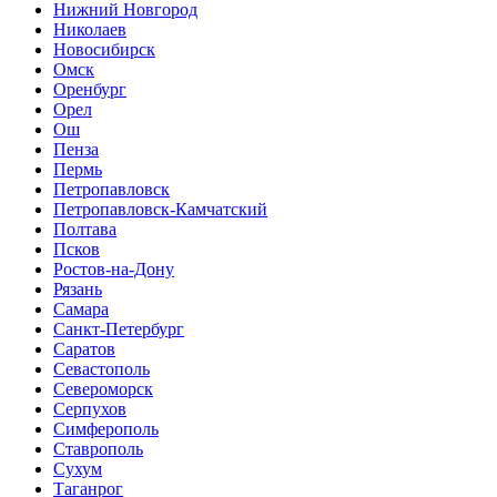
Нижний Новгород
Николаев
Новосибирск
Омск
Оренбург
Орел
Ош
Пенза
Пермь
Петропавловск
Петропавловск-Камчатский
Полтава
Псков
Ростов-на-Дону
Рязань
Самара
Санкт-Петербург
Саратов
Севастополь
Североморск
Серпухов
Симферополь
Ставрополь
Сухум
Таганрог