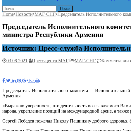
Найти:
Home
Новости
МАГ-СНГ
Председатель Исполнительного ком
Председатель Исполнительного комите
министра Республики Армения
Источник: Пресс-служба Исполнительн
к
03.08.2021
Пресс-центр МАГ
МАГ-СНГ
Комментарии
з
П
к
Председатель Исполнительного комитета – Исполнительный
С
Армения.
п
«Выражаю уверенность, что деятельность возглавляемого Вами
с
народа, укрепление позиций на международной арене, а также 
н
н
Сергей Лебедев пожелал Николу Пашиняну доброго здоровья, б
П
Напомним, Никол Пашинян назначен Премьер-министром Армен