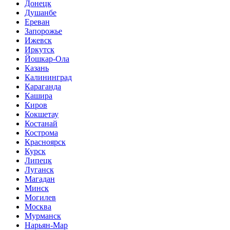
Донецк
Душанбе
Ереван
Запорожье
Ижевск
Иркутск
Йошкар-Ола
Казань
Калининград
Караганда
Кашира
Киров
Кокшетау
Костанай
Кострома
Красноярск
Курск
Липецк
Луганск
Магадан
Минск
Могилев
Москва
Мурманск
Нарьян-Мар