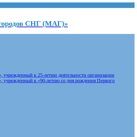
городов СНГ (МАГ)»
, учрежденный к 25-летию деятельности организации
, учрежденный к «90-летию со дня рождения Первого