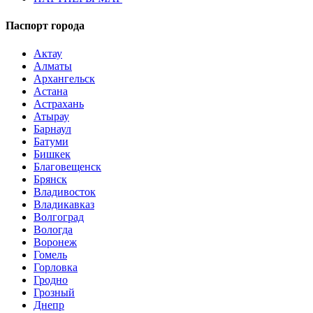
Паспорт города
Актау
Алматы
Архангельск
Астана
Астрахань
Атырау
Барнаул
Батуми
Бишкек
Благовещенск
Брянск
Владивосток
Владикавказ
Волгоград
Вологда
Воронеж
Гомель
Горловка
Гродно
Грозный
Днепр