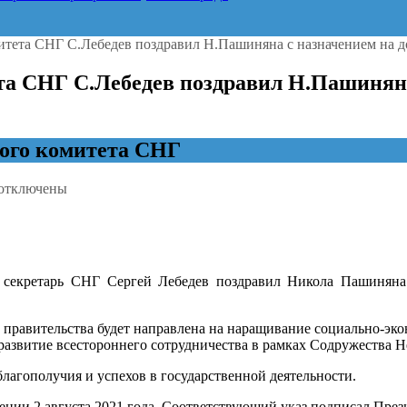
итета СНГ С.Лебедев поздравил Н.Пашиняна с назначением на 
та СНГ С.Лебедев поздравил Н.Пашиняна
ого комитета СНГ
отключены
аписи
редседатель
Исполнительного
омитета
СНГ
 секретарь СНГ Сергей Лебедев поздравил Никола Пашиняна
.Лебедев
оздравил
Н.Пашиняна
 правительства будет направлена на наращивание социально-эк
развитие всестороннего сотрудничества в рамках Содружества Н
азначением
а
лагополучия и успехов в государственной деятельности.
должность
ремьер-
ии 2 августа 2021 года. Соответствующий указ подписал През