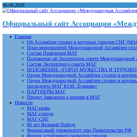
06.08.2026
Официальный сайт Ассоциации «Между
Главная
Об Ассамблее столиц и крупных городов СНГ (МА
План мероприятий Международной Ассамблеи столи
Состав Правления МАГ
Положение об Экспертном совете Международной 
Состав Экспертного совета МАГ
ПОЛОЖЕНИЕ «ГОРОД МУЖЕСТВА И ТРУДОВОЙ 
Орден Международной Ассамблеи столиц и крупных
Орден Международной Ассамблеи столиц и крупных
президента МАГ Ю.М. Лужкова»
ПАРТНЕРЫ МАГ
Проект Заявления о приеме в МАГ
Новости
МАГ-инфо
МАГ-города
МАГ-СНГ
80 лет Великой Победе
Финансовый университет при Правительстве РФ
Форум устойчивого развития городов