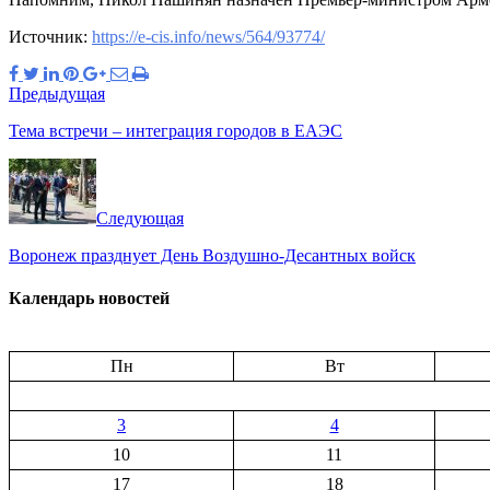
Источник:
https://e-cis.info/news/564/93774/
Предыдущая
Тема встречи – интеграция городов в ЕАЭС
Следующая
Воронеж празднует День Воздушно-Десантных войск
Календарь новостей
Пн
Вт
3
4
10
11
17
18