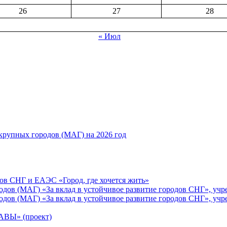
26
27
28
« Июл
рупных городов (МАГ) на 2026 год
ов СНГ и ЕАЭС «Город, где хочется жить»
ов (МАГ) «За вклад в устойчивое развитие городов СНГ», учр
ов (МАГ) «За вклад в устойчивое развитие городов СНГ», учр
Ы» (проект)