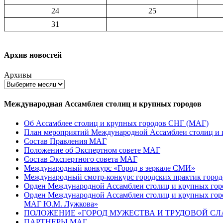
24
25
31
Архив новостей
Архивы
Международная Ассамблея столиц и крупных городов
Об Ассамблее столиц и крупных городов СНГ (МАГ)
План мероприятий Международной Ассамблеи столиц и к
Состав Правления МАГ
Положение об Экспертном совете МАГ
Состав Экспертного совета МАГ
Международный конкурс «Город в зеркале СМИ»
Международный смотр-конкурс городских практик город
Орден Международной Ассамблеи столиц и крупных город
Орден Международной Ассамблеи столиц и крупных город
МАГ Ю.М. Лужкова»
ПОЛОЖЕНИЕ «ГОРОД МУЖЕСТВА И ТРУДОВОЙ СЛАВ
ПАРТНЕРЫ МАГ