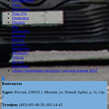
Tалдыкорган
Тверь
Тирасполь
Улан-Удэ
Ульяновск
Уральск
Уфа
Хабаровск
Харьков
Херсон
Цхинвал
Челябинск
Шымкент
Элиста
Якутск
Ярославль
«Инвестиционные паспорта» городов-членов МАГ
Контакты
Адрес:
Россия, 119019, г. Москва, ул. Новый Арбат, д. 11, стр.
1
Телефон:
(495) 691-90-59, 691-14-43