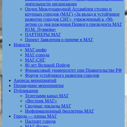
деятельности организации
Орден Международной Ассамблеи столиц и
крупных городов (МАГ) «За вклад в устойчивое
развитие городов СНГ», учрежденный к «90-
летию со дня рождения Первого президента МАГ
Ю.М. Лужкова»
ПАРТНЕРЫ МАГ
Проект Заявления о приеме в МАГ
Новости
МАГ-инфо
МАГ-города
МАГ-СНГ
80 лет Великой Победе
Финансовый университет при Правительстве РФ
Форум устойчивого развития городов
Анонсы мероприятий
Прошедшие мероприятия
Публикации
Телеграмм канал МАГ
«Вестник МАГ»
Сводные доклады МАГ
Информационный бюллетень МАГ
Города — члены МАГ
Паспорт города
МАГ-Видео