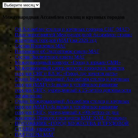
Международная Ассамблея столиц и крупных городов
Об Ассамблее столиц и крупных городов СНГ (МАГ)
План мероприятий Международной Ассамблеи столиц
и крупных городов (МАГ) на 2026 год
Состав Правления МАГ
Положение об Экспертном совете МАГ
Состав Экспертного совета МАГ
Международный конкурс «Город в зеркале СМИ»
Международный смотр-конкурс городских практик
городов СНГ и ЕАЭС «Город, где хочется жить»
Орден Международной Ассамблеи столиц и крупных
городов (МАГ) «За вклад в устойчивое развитие
городов СНГ», учрежденный к 25-летию деятельности
организации
Орден Международной Ассамблеи столиц и крупных
городов (МАГ) «За вклад в устойчивое развитие
городов СНГ», учрежденный к «90-летию со дня
рождения Первого президента МАГ Ю.М. Лужкова»
ПОЛОЖЕНИЕ «ГОРОД МУЖЕСТВА И ТРУДОВОЙ
СЛАВЫ» (проект)
ПАРТНЕРЫ МАГ