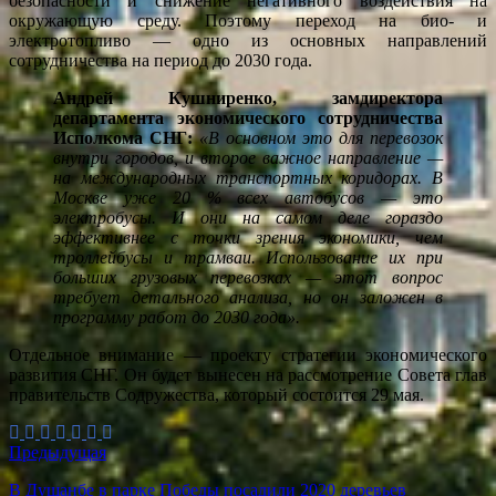
безопасности и снижение негативного воздействия на
окружающую среду. Поэтому переход на био- и
электротопливо — одно из основных направлений
сотрудничества на период до 2030 года.
Андрей Кушниренко, замдиректора
департамента экономического сотрудничества
Исполкома СНГ:
«В основном это для перевозок
внутри городов, и второе важное направление —
на международных транспортных коридорах. В
Москве уже 20 % всех автобусов — это
электробусы. И они на самом деле гораздо
эффективнее с точки зрения экономики, чем
троллейбусы и трамваи. Использование их при
больших грузовых перевозках — этот вопрос
требует детального анализа, но он заложен в
программу работ до 2030 года».
Отдельное внимание — проекту стратегии экономического
развития СНГ. Он будет вынесен на рассмотрение Совета глав
правительств Содружества, который состоится 29 мая.
Предыдущая
В Душанбе в парке Победы посадили 2020 деревьев