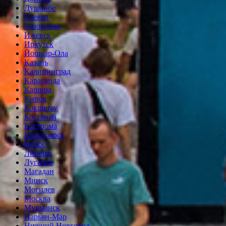
Душанбе
Ереван
Запорожье
Ижевск
Иркутск
Йошкар-Ола
Казань
Калининград
Караганда
Кашира
Киров
Кокшетау
Костанай
Кострома
Красноярск
Курск
Липецк
Луганск
Магадан
Минск
Могилев
Москва
Мурманск
Нарьян-Мар
Нижний Новгород