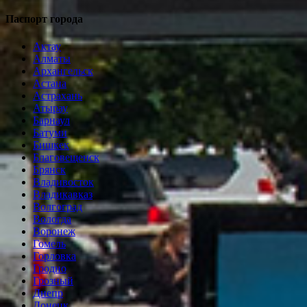
Паспорт города
Актау
Алматы
Архангельск
Астана
Астрахань
Атырау
Барнаул
Батуми
Бишкек
Благовещенск
Брянск
Владивосток
Владикавказ
Волгоград
Вологда
Воронеж
Гомель
Горловка
Гродно
Грозный
Днепр
Донецк