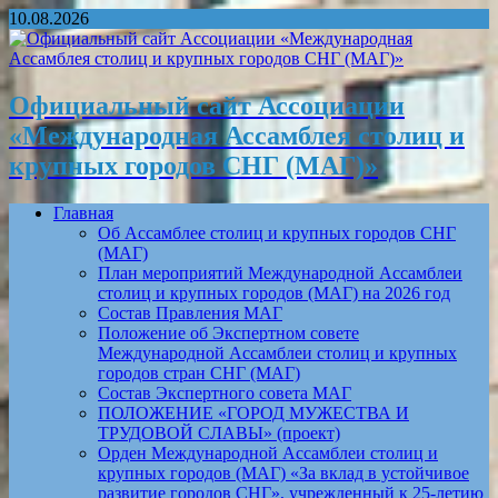
10.08.2026
Официальный сайт Ассоциации
«Международная Ассамблея столиц и
крупных городов СНГ (МАГ)»
Главная
Об Ассамблее столиц и крупных городов СНГ
(МАГ)
План мероприятий Международной Ассамблеи
столиц и крупных городов (МАГ) на 2026 год
Состав Правления МАГ
Положение об Экспертном совете
Международной Ассамблеи столиц и крупных
городов стран СНГ (МАГ)
Состав Экспертного совета МАГ
ПОЛОЖЕНИЕ «ГОРОД МУЖЕСТВА И
ТРУДОВОЙ СЛАВЫ» (проект)
Орден Международной Ассамблеи столиц и
крупных городов (МАГ) «За вклад в устойчивое
развитие городов СНГ», учрежденный к 25-летию