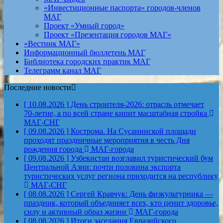
«Инвестиционные паспорта» городов-членов
МАГ
Проект «Умный город»
Проект «Презентация городов МАГ»
«Вестник МАГ»
Информационный бюллетень МАГ
Библиотека городских практик МАГ
Телеграмм канал МАГ
Последние новости
[ 10.08.2026 ]
День строителя‑2026: отрасль отмечает
70‑летие, а по всей стране кипит масштабная стройка
МАГ-СНГ
[ 09.08.2026 ]
Кострома. На Сусанинской площади
проходят праздничные мероприятия в честь Дня
рождения города
МАГ-города
[ 09.08.2026 ]
Узбекистан возглавил туристический бум
Центральной Азии: почти половина экспорта
туристических услуг региона приходится на республику
МАГ-СНГ
[ 08.08.2026 ]
Сергей Кравчук: День физкультурника —
праздник, который объединяет всех, кто ценит здоровье,
силу и активный образ жизни
МАГ-города
[ 08.08.2026 ]
Итоги заседания Евразийского