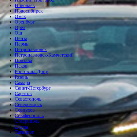
Николаев
Новосибирск
Омск
Оренбург
Орел
Ош
Пенза
Пермь
Петропавловск
Петропавловск-Камчатский
Полтава
Псков
Ростов-на-Дону
Рязань
Самара
Санкт-Петербург
Саратов
Севастополь
Североморск
Серпухов
Симферополь
Ставрополь
Сухум
Таганрог