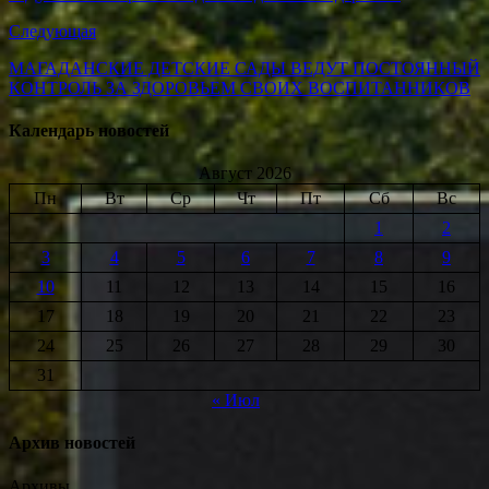
Следующая
МАГАДАНСКИЕ ДЕТСКИЕ САДЫ ВЕДУТ ПОСТОЯННЫЙ
КОНТРОЛЬ ЗА ЗДОРОВЬЕМ СВОИХ ВОСПИТАННИКОВ
Календарь новостей
Август 2026
Пн
Вт
Ср
Чт
Пт
Сб
Вс
1
2
3
4
5
6
7
8
9
10
11
12
13
14
15
16
17
18
19
20
21
22
23
24
25
26
27
28
29
30
31
« Июл
Архив новостей
Архивы