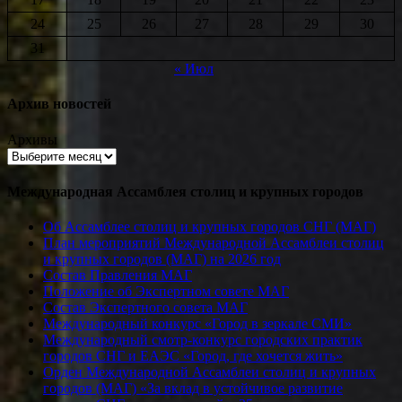
24
25
26
27
28
29
30
31
« Июл
Архив новостей
Архивы
Международная Ассамблея столиц и крупных городов
Об Ассамблее столиц и крупных городов СНГ (МАГ)
План мероприятий Международной Ассамблеи столиц
и крупных городов (МАГ) на 2026 год
Состав Правления МАГ
Положение об Экспертном совете МАГ
Состав Экспертного совета МАГ
Международный конкурс «Город в зеркале СМИ»
Международный смотр-конкурс городских практик
городов СНГ и ЕАЭС «Город, где хочется жить»
Орден Международной Ассамблеи столиц и крупных
городов (МАГ) «За вклад в устойчивое развитие