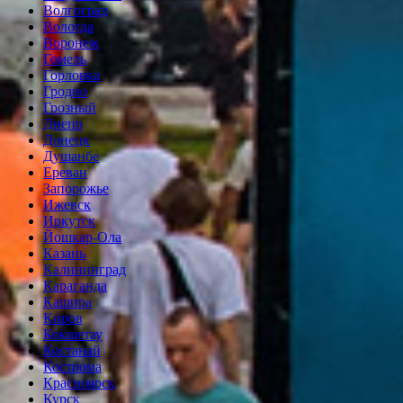
Волгоград
Вологда
Воронеж
Гомель
Горловка
Гродно
Грозный
Днепр
Донецк
Душанбе
Ереван
Запорожье
Ижевск
Иркутск
Йошкар-Ола
Казань
Калининград
Караганда
Кашира
Киров
Кокшетау
Костанай
Кострома
Красноярск
Курск