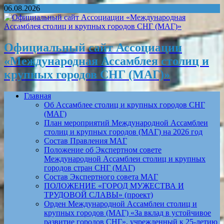
06.08.2026
Официальный сайт Ассоциации
«Международная Ассамблея столиц и
крупных городов СНГ (МАГ)»
Главная
Об Ассамблее столиц и крупных городов СНГ
(МАГ)
План мероприятий Международной Ассамблеи
столиц и крупных городов (МАГ) на 2026 год
Состав Правления МАГ
Положение об Экспертном совете
Международной Ассамблеи столиц и крупных
городов стран СНГ (МАГ)
Состав Экспертного совета МАГ
ПОЛОЖЕНИЕ «ГОРОД МУЖЕСТВА И
ТРУДОВОЙ СЛАВЫ» (проект)
Орден Международной Ассамблеи столиц и
крупных городов (МАГ) «За вклад в устойчивое
развитие городов СНГ», учрежденный к 25-летию