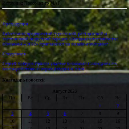
Источник: Пресс-центр МАГ
Предыдущая
Работников предприятий туристской, ресторанной и
гостиничной индустрий городов «Звезды гостеприимства
Поволжья ‒ 2022» приглашают на онлайн-совещание
Следующая
Сергей Лебедев принял участие в саммите Совещания по
взаимодействию и мерам доверия в Азии
Календарь новостей
Август 2026
Пн
Вт
Ср
Чт
Пт
Сб
Вс
1
2
3
4
5
6
7
8
9
10
11
12
13
14
15
16
17
18
19
20
21
22
23