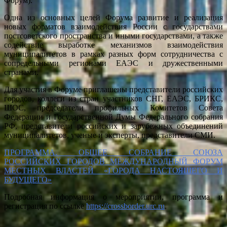
Форум).
Одна из основных целей Форума развитие и реализация
новых форматов взаимодействия России с государствами
постсоветского пространства и иными государствами, а также
содействие выработке механизмов взаимодействия
муниципалитетов в рамках разных форм сотрудничества с
сопредельными регионами ЕАЭС и дружественными
странами.
Для участия в Форуме приглашены представители российских
городов, коллеги из стран участников СНГ, ЕАЭС, БРИКС,
ШОС, председатели профильных Комитетов Совета
Федерации и Государственной Думы Федерального собрания
РФ, представители российских и зарубежных объединений
муниципалитетов, ученые и эксперты, представители СМИ.
ПРОГРАММА. ОБЩЕЕ СОБРАНИЕ СОЮЗА
РОССИЙСКИХ ГОРОДОВ МЕЖДУНАРОДНЫЙ ФОРУМ
МЕСТНЫХ ВЛАСТЕЙ «ГОРОДА НАСТОЯЩЕГО И
БУДУЩЕГО»
Подробная информация о мероприятии, программа и
регистрация по ссылке
https://crossborder.urc.ru
.