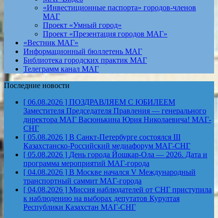
«Инвестиционные паспорта» городов-членов
МАГ
Проект «Умный город»
Проект «Презентация городов МАГ»
«Вестник МАГ»
Информационный бюллетень МАГ
Библиотека городских практик МАГ
Телеграмм канал МАГ
Последние новости
[ 06.08.2026 ]
ПОЗДРАВЛЯЕМ С ЮБИЛЕЕМ
Заместителя Председателя Правления — генерального
директора МАГ Васюнькина Юрия Николаевича!
МАГ-
СНГ
[ 05.08.2026 ]
В Санкт-Петербурге состоялся III
Казахстанско-Российский медиафорум
МАГ-СНГ
[ 05.08.2026 ]
День города Йошкар-Ола — 2026. Дата и
программа мероприятий
МАГ-города
[ 04.08.2026 ]
В Москве начался V Международный
транспортный саммит
МАГ-города
[ 04.08.2026 ]
Миссия наблюдателей от СНГ приступила
к наблюдению на выборах депутатов Курултая
Республики Казахстан
МАГ-СНГ