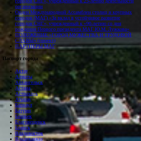
городов СНГ», учрежденный к 25-летию деятельности
организации
Орден Международной Ассамблеи столиц и крупных
городов (МАГ) «За вклад в устойчивое развитие
городов СНГ», учрежденный к «90-летию со дня
рождения Первого президента МАГ Ю.М. Лужкова»
ПОЛОЖЕНИЕ «ГОРОД МУЖЕСТВА И ТРУДОВОЙ
СЛАВЫ» (проект)
ПАРТНЕРЫ МАГ
Паспорт города
Актау
Алматы
Архангельск
Астана
Астрахань
Атырау
Барнаул
Батуми
Бишкек
Благовещенск
Брянск
Владивосток
Владикавказ