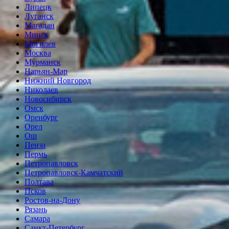
Липецк
Луганск
Магадан
Минск
Могилев
Москва
Мурманск
Нарьян-Мар
Нижний Новгород
Николаев
Новосибирск
Омск
Оренбург
Орел
Ош
Пенза
Пермь
Петропавловск
Петропавловск-Камчатский
Полтава
Псков
Ростов-на-Дону
Рязань
Самара
Санкт-Петербург