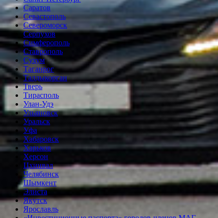
Саратов
Севастополь
Североморск
Серпухов
Симферополь
Ставрополь
Сухум
Таганрог
Tалдыкорган
Тверь
Тирасполь
Улан-Удэ
Ульяновск
Уральск
Уфа
Хабаровск
Харьков
Херсон
Цхинвал
Челябинск
Шымкент
Элиста
Якутск
Ярославль
«Инвестиционные паспорта» городов-членов МАГ