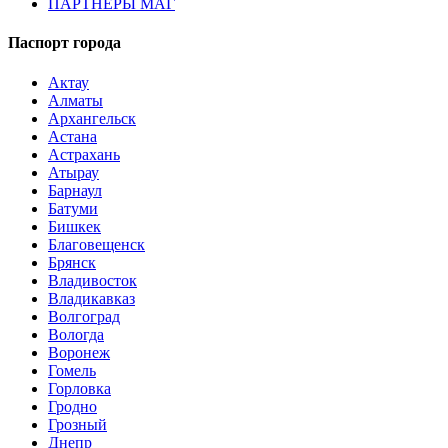
ПАРТНЕРЫ МАГ
Паспорт города
Актау
Алматы
Архангельск
Астана
Астрахань
Атырау
Барнаул
Батуми
Бишкек
Благовещенск
Брянск
Владивосток
Владикавказ
Волгоград
Вологда
Воронеж
Гомель
Горловка
Гродно
Грозный
Днепр