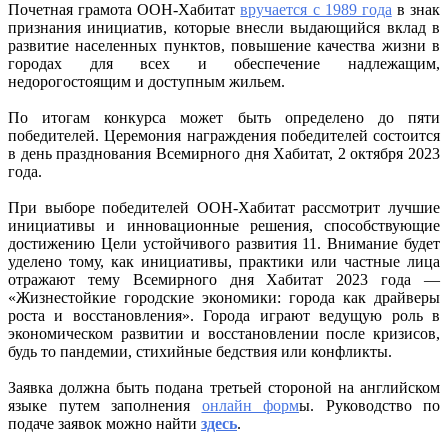
Почетная грамота ООН-Хабитат
вручается с 1989 года
в знак
грамота
признания инициатив, которые внесли выдающийся вклад в
ООН-
развитие населенных пунктов, повышение качества жизни в
Хабитат
городах для всех и обеспечение надлежащим,
2023
недорогостоящим и доступным жильем.
года
По итогам конкурса может быть определено до пяти
победителей. Церемония награждения победителей состоится
в день празднования Всемирного дня Хабитат, 2 октября 2023
года.
При выборе победителей ООН-Хабитат рассмотрит лучшие
инициативы и инновационные решения, способствующие
достижению Цели устойчивого развития 11. Внимание будет
уделено тому, как инициативы, практики или частные лица
отражают тему Всемирного дня Хабитат 2023 года —
«Жизнестойкие городские экономики: города как драйверы
роста и восстановления». Города играют ведущую роль в
экономическом развитии и восстановлении после кризисов,
будь то пандемии, стихийные бедствия или конфликты.
Заявка должна быть подана третьей стороной на английском
языке путем заполнения
онлайн форм
ы. Руководство по
подаче заявок можно найти
здесь
.