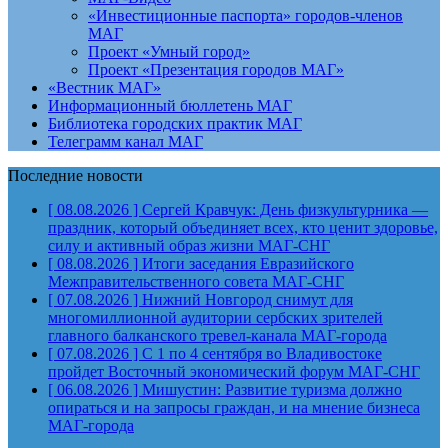
«Инвестиционные паспорта» городов-членов
МАГ
Проект «Умный город»
Проект «Презентация городов МАГ»
«Вестник МАГ»
Информационный бюллетень МАГ
Библиотека городских практик МАГ
Телеграмм канал МАГ
Последние новости
[ 08.08.2026 ]
Сергей Кравчук: День физкультурника —
праздник, который объединяет всех, кто ценит здоровье,
силу и активный образ жизни
МАГ-СНГ
[ 08.08.2026 ]
Итоги заседания Евразийского
Межправительственного совета
МАГ-СНГ
[ 07.08.2026 ]
Нижний Новгород снимут для
многомиллионной аудитории сербских зрителей
главного балканского тревел-канала
МАГ-города
[ 07.08.2026 ]
С 1 по 4 сентября во Владивостоке
пройдет Восточный экономический форум
МАГ-СНГ
[ 06.08.2026 ]
Мишустин: Развитие туризма должно
опираться и на запросы граждан, и на мнение бизнеса
МАГ-города