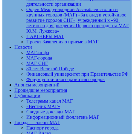
деятельности организации
Орден Международной Ассамблеи столиц и
крупных городов (МАГ) «За вклад в устойчивое
развитие городов СНГ», учрежденный к «90-
летию со дня рождения Первого президента МАГ
Ю.М. Лужкова»
ПАРТНЕРЫ МАГ
Проект Заявления о приеме в МАГ
Новости
МАГ-инфо
МАГ-города
МАГ-СНГ
80 лет Великой Победе
Финансовый университет при Правительстве РФ
Форум устойчивого развития городов
Анонсы мероприятий
Прошедшие мероприятия
Публикации
Телеграмм канал МАГ
«Вестник МАГ»
Сводные доклады МАГ
Информационный бюллетень МАГ
Города — члены МАГ
Паспорт города
МАГ-Видео