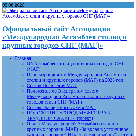
08.08.2026
Официальный сайт Ассоциации
«Международная Ассамблея столиц и
крупных городов СНГ (МАГ)»
Главная
Об Ассамблее столиц и крупных городов СНГ
(МАГ)
План мероприятий Международной Ассамблеи
столиц и крупных городов (МАГ) на 2026 год
Состав Правления МАГ
Положение об Экспертном совете
Международной Ассамблеи столиц и крупных
городов стран СНГ (МАГ)
Состав Экспертного совета МАГ
ПОЛОЖЕНИЕ «ГОРОД МУЖЕСТВА И
ТРУДОВОЙ СЛАВЫ» (проект)
Орден Международной Ассамблеи столиц и
крупных городов (МАГ) «За вклад в устойчивое
развитие городов СНГ», учрежденный к 25-летию