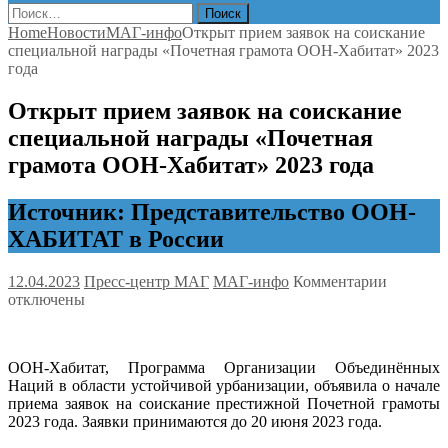
Найти:
Home
Новости
МАГ-инфо
Открыт прием заявок на соискание
специальной награды «Почетная грамота ООН-Хабитат» 2023
года
Открыт прием заявок на соискание
специальной награды «Почетная
грамота ООН-Хабитат» 2023 года
Источник: Представительство ООН-
ХАБИТАТ в России
к
12.04.2023
Пресс-центр МАГ
МАГ-инфо
Комментарии
записи
отключены
Открыт
прием
заявок
ООН-Хабитат, Программа Организации Объединённых
на
Наций в области устойчивой урбанизации, объявила о начале
соискан
приема заявок на соискание престижной Почетной грамоты
специал
2023 года. Заявки принимаются до 20 июня 2023 года.
награды
«Почетн