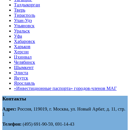
Tалдыкорган
Тверь
Тирасполь
Улан-Удэ
Ульяновск
Уральск
Уфа
Хабаровск
Харьков
Херсон
Цхинвал
Челябинск
Шымкент
Элиста
Якутск
Ярославль
«Инвестиционные паспорта» городов-членов МАГ
Контакты
Адрес:
Россия, 119019, г. Москва, ул. Новый Арбат, д. 11, стр.
1
Телефон:
(495) 691-90-59, 691-14-43