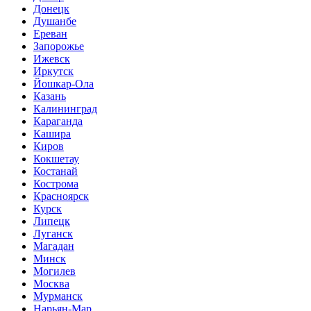
Донецк
Душанбе
Ереван
Запорожье
Ижевск
Иркутск
Йошкар-Ола
Казань
Калининград
Караганда
Кашира
Киров
Кокшетау
Костанай
Кострома
Красноярск
Курск
Липецк
Луганск
Магадан
Минск
Могилев
Москва
Мурманск
Нарьян-Мар