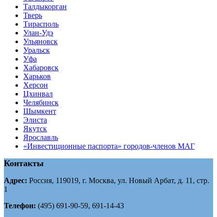
Tалдыкорган
Тверь
Тирасполь
Улан-Удэ
Ульяновск
Уральск
Уфа
Хабаровск
Харьков
Херсон
Цхинвал
Челябинск
Шымкент
Элиста
Якутск
Ярославль
«Инвестиционные паспорта» городов-членов МАГ
Контакты
Адрес:
Россия, 119019, г. Москва, ул. Новый Арбат, д. 11, стр.
1
Телефон:
(495) 691-90-59, 691-14-43