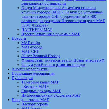
деятельности организации
Орден Международной Ассамблеи столиц и
крупных городов (МАГ) «За вклад в устойчивое
развитие городов СНГ», учрежденный к «90-
летию со дня рождения Первого президента МАГ
Ю.М. Лужкова»
ПАРТНЕРЫ МАГ
Проект Заявления о приеме в МАГ
Новости
МАГ-инфо
МАГ-города
МАГ-СНГ
80 лет Великой Победе
Финансовый университет при Правительстве РФ
Форум устойчивого развития городов
Анонсы мероприятий
Прошедшие мероприятия
Публикации
Телеграмм канал МАГ
«Вестник МАГ»
Сводные доклады МАГ
Информационный бюллетень МАГ
Города — члены МАГ
Паспорт города
МАГ-Видео