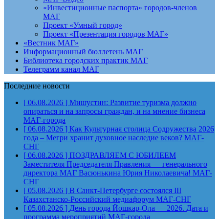
«Инвестиционные паспорта» городов-членов
МАГ
Проект «Умный город»
Проект «Презентация городов МАГ»
«Вестник МАГ»
Информационный бюллетень МАГ
Библиотека городских практик МАГ
Телеграмм канал МАГ
Последние новости
[ 06.08.2026 ]
Мишустин: Развитие туризма должно
опираться и на запросы граждан, и на мнение бизнеса
МАГ-города
[ 06.08.2026 ]
Как Культурная столица Содружества 2026
года – Мегри хранит духовное наследие веков?
МАГ-
СНГ
[ 06.08.2026 ]
ПОЗДРАВЛЯЕМ С ЮБИЛЕЕМ
Заместителя Председателя Правления — генерального
директора МАГ Васюнькина Юрия Николаевича!
МАГ-
СНГ
[ 05.08.2026 ]
В Санкт-Петербурге состоялся III
Казахстанско-Российский медиафорум
МАГ-СНГ
[ 05.08.2026 ]
День города Йошкар-Ола — 2026. Дата и
программа мероприятий
МАГ-города