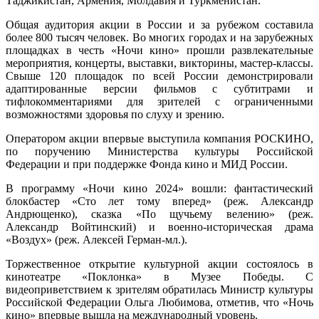
Таджикистан, Армения, Молдавия и Туркменистан.
площадо
стран
Общая аудитория акции в России и за рубежом составила
СНГ
более 800 тысяч человек. Во многих городах и на зарубежных
и
площадках в честь «Ночи кино» прошли развлекательные
БРИКС
мероприятия, концерты, выставки, викторины, мастер-классы.
Свыше 120 площадок по всей России демонстрировали
адаптированные версии фильмов с субтитрами и
тифлокомментариями для зрителей с ограниченными
возможностями здоровья по слуху и зрению.
Оператором акции впервые выступила компания РОСКИНО,
по поручению Министерства культуры Российской
Федерации и при поддержке Фонда кино и МИД России.
В программу «Ночи кино 2024» вошли: фантастический
блокбастер «Сто лет тому вперед» (реж. Александр
Андрющенко), сказка «По щучьему велению» (реж.
Александр Войтинский) и военно-историческая драма
«Воздух» (реж. Алексей Герман-мл.).
Торжественное открытие культурной акции состоялось в
кинотеатре «Поклонка» в Музее Победы. С
видеоприветствием к зрителям обратилась Министр культуры
Российской Федерации Ольга Любимова, отметив, что «Ночь
кино» впервые вышла на международный уровень.