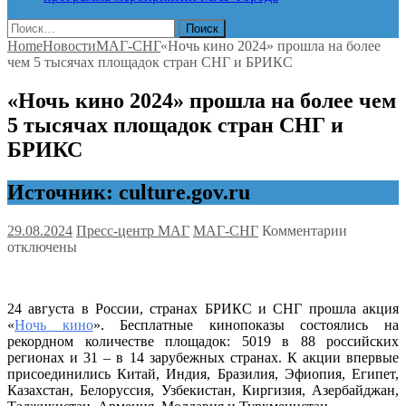
Найти:
Home
Новости
МАГ-СНГ
«Ночь кино 2024» прошла на более
чем 5 тысячах площадок стран СНГ и БРИКС
«Ночь кино 2024» прошла на более чем
5 тысячах площадок стран СНГ и
БРИКС
Источник: culture.gov.ru
к
29.08.2024
Пресс-центр МАГ
МАГ-СНГ
Комментарии
записи
отключены
«Ночь
кино
2024»
24 августа в России, странах БРИКС и СНГ прошла акция
прошла
«
Ночь кино
». Бесплатные кинопоказы состоялись на
на
рекордном количестве площадок: 5019 в 88 российских
более
регионах и 31 – в 14 зарубежных странах. К акции впервые
чем
присоединились Китай, Индия, Бразилия, Эфиопия, Египет,
5
Казахстан, Белоруссия, Узбекистан, Киргизия, Азербайджан,
тысячах