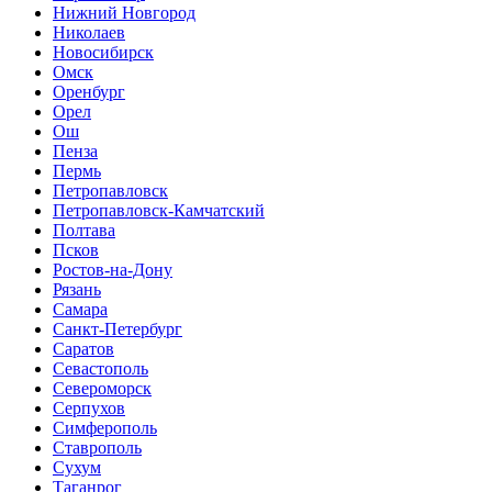
Нижний Новгород
Николаев
Новосибирск
Омск
Оренбург
Орел
Ош
Пенза
Пермь
Петропавловск
Петропавловск-Камчатский
Полтава
Псков
Ростов-на-Дону
Рязань
Самара
Санкт-Петербург
Саратов
Севастополь
Североморск
Серпухов
Симферополь
Ставрополь
Сухум
Таганрог