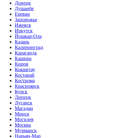
Донецк
Душанбе
Ереван
Запорожье
Ижевск
Иркутск
Йошкар-Ола
Казань
Калининград
Караганда
Кашира
Киров
Кокшетау
Костанай
Кострома
Красноярск
Курск
Липецк
Луганск
Магадан
Минск
Могилев
Москва
Мурманск
Нарьян-Мар