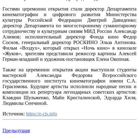
Гостями церемонии открытия стали директор Департамента
кинематографии и цифрового развития Министерства
культуры Российской Федерации Дмитрий Давиденко;
директор Департамента по многостороннему гуманитарному
сотрудничеству и культурным связям МИД России Александр
Алимов; исполнительный директор Фонда кино Федор
Соснов, генеральный директор РОСКИНО Эльза Антонова.
Фильм «Воздух», который открыл «Ночь кино» в кинозале
«Жуков», зрителям представили режиссер картины Алексей
Герман-младший и художник-постановщик Елена Окопная.
Также на церемонии открытия акции выступили студенты
мастерской Александра Федорова Всероссийского
государственного института кинематографии имени С.А.
Герасимова. Будущие артисты исполнили народные песни и
композиции их репертуара легендарных советских артистов:
Клавдии Шульженко, Майи Кристалинской, Эдуарда Хиля,
Людмилы Сенчиной.
Источник:
https://e-cis.info
Предыдущая