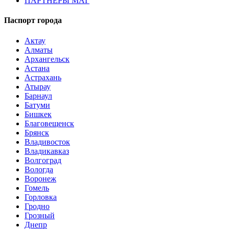
ПАРТНЕРЫ МАГ
Паспорт города
Актау
Алматы
Архангельск
Астана
Астрахань
Атырау
Барнаул
Батуми
Бишкек
Благовещенск
Брянск
Владивосток
Владикавказ
Волгоград
Вологда
Воронеж
Гомель
Горловка
Гродно
Грозный
Днепр