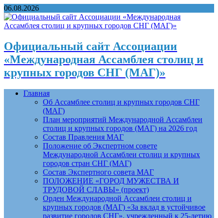
06.08.2026
Официальный сайт Ассоциации
«Международная Ассамблея столиц и
крупных городов СНГ (МАГ)»
Главная
Об Ассамблее столиц и крупных городов СНГ
(МАГ)
План мероприятий Международной Ассамблеи
столиц и крупных городов (МАГ) на 2026 год
Состав Правления МАГ
Положение об Экспертном совете
Международной Ассамблеи столиц и крупных
городов стран СНГ (МАГ)
Состав Экспертного совета МАГ
ПОЛОЖЕНИЕ «ГОРОД МУЖЕСТВА И
ТРУДОВОЙ СЛАВЫ» (проект)
Орден Международной Ассамблеи столиц и
крупных городов (МАГ) «За вклад в устойчивое
развитие городов СНГ», учрежденный к 25-летию