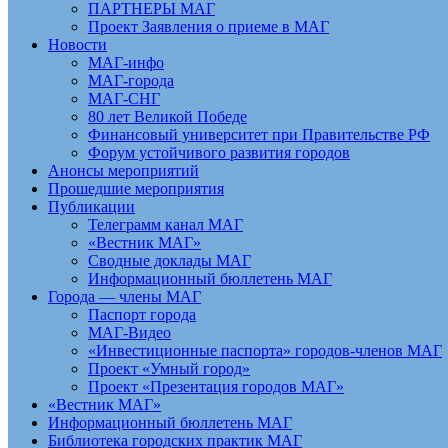
ПАРТНЕРЫ МАГ
Проект Заявления о приеме в МАГ
Новости
МАГ-инфо
МАГ-города
МАГ-СНГ
80 лет Великой Победе
Финансовый университет при Правительстве РФ
Форум устойчивого развития городов
Анонсы мероприятий
Прошедшие мероприятия
Публикации
Телеграмм канал МАГ
«Вестник МАГ»
Сводные доклады МАГ
Информационный бюллетень МАГ
Города — члены МАГ
Паспорт города
МАГ-Видео
«Инвестиционные паспорта» городов-членов МАГ
Проект «Умный город»
Проект «Презентация городов МАГ»
«Вестник МАГ»
Информационный бюллетень МАГ
Библиотека городских практик МАГ