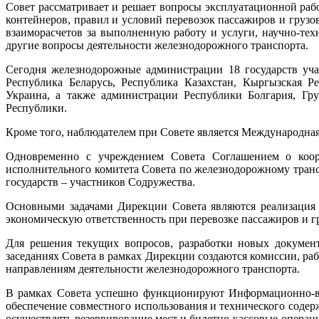
Совет рассматривает и решает вопросы эксплуатационной раб
по
контейнеров, правил и условий перевозок пассажиров и грузо
железно
взаиморасчетов за выполненную работу и услуги, научно-те
транспор
другие вопросы деятельности железнодорожного транспорта.
государс
–
Сегодня железнодорожные администрации 18 государств уча
участник
Республика Беларусь, Республика Казахстан, Кыргызская Р
Содружес
Украина, а также администрации Республики Болгария, Гр
Республики.
Кроме того, наблюдателем при Совете является Международна
Одновременно с учреждением Совета Соглашением о коор
исполнительного комитета Совета по железнодорожному транс
государств – участников Содружества.
Основными задачами Дирекции Совета являются реализация 
экономическую ответственность при перевозке пассажиров и г
Для решения текущих вопросов, разработки новых докумен
заседаниях Совета в рамках Дирекции создаются комиссии, ра
направлениям деятельности железнодорожного транспорта.
В рамках Совета успешно функционируют Информационно-вы
обеспечение совместного использования и технического содер
осуществлять резервирование мест и билетно-кассовые операци