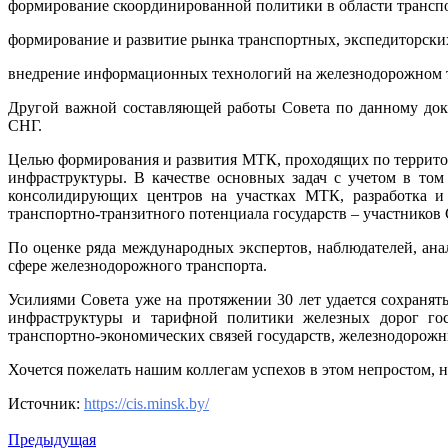
формирование скоординированной политики в области транспо
формирование и развитие рынка транспортных, экспедиторских
внедрение информационных технологий на железнодорожном т
Другой важной составляющей работы Совета по данному доку
СНГ.
Целью формирования и развития МТК, проходящих по территор
инфраструктуры. В качестве основных задач с учетом в то
консолидирующих центров на участках МТК, разработка и 
транспортно-транзитного потенциала государств – участников
По оценке ряда международных экспертов, наблюдателей, ана
сфере железнодорожного транспорта.
Усилиями Совета уже на протяжении 30 лет удается сохранят
инфраструктуры и тарифной политики железных дорог гос
транспортно-экономических связей государств, железнодорожн
Хочется пожелать нашим коллегам успехов в этом непростом, н
Источник:
https://cis.minsk.by/
Предыдущая