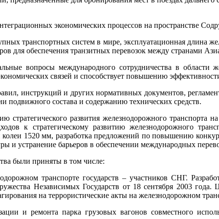
нтеграционных экономических процессов на пространстве Содр
упных транспортных систем в мире, эксплуатационная длина жел
ов для обеспечения транзитных перевозок между странами Азиа
альные вопросы международного сотрудничества в области ж
экономических связей и способствует повышению эффективност
правил, инструкций и других нормативных документов, регламе
ии подвижного состава и содержанию технических средств.
ию стратегического развития железнодорожного транспорта на 
одов к стратегическому развитию железнодорожного транс
ой колеи 1520 мм, разработка предложений по повышению конку
ры и устранение барьеров в обеспечении международных перево
тва были приняты в том числе:
одорожном транспорте государств – участников СНГ. Разрабо
одружества Независимых Государств от 18 сентября 2003 года.
агирования на террористические акты на железнодорожном тран
ации и ремонта парка грузовых вагонов совместного исполь