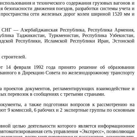
использования и технического содержания грузовых вагонов и
я безопасности движения поездов, разработки системы учета и
 пространства сети железных дорог колеи шириной 1520 мм и
ов СНГ — Азербайджанская Республика, Республика Армения,
ублика Таджикистан, Туркменистан, Республика Узбекистан,
ндской Республики, Исламской Республики Иран, Эстонской
 строителей.
т 14 февраля 1992 года принято решение об образовании
зованного в Дирекцию Совета по железнодорожному транспорту
а проектов документов, регламентирующих взаимодействие и
ных перевозок в сообщениях с третьими странами.
окументы, а также подготовки вопросов к рассмотрению на
ают 9 комиссий, 6 рабочих и 2 экспертные группы по основным
ной целью деятельности которого является информационное
 автоматизированная сеть управления «Экспресс», позволяющая
следования, вести учет перевезенных пассажиров, осуществлять