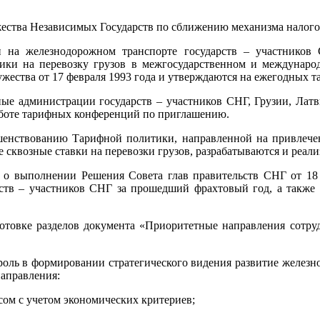
жества Независимых Государств по сближению механизма налог
и на железнодорожном транспорте государств – участников
ики на перевозку грузов в межгосударственном и междунаро
жества от 17 февраля 1993 года и утверждаются на ежегодных 
ые администрации государств – участников СНГ, Грузии, Латв
аботе тарифных конференций по приглашению.
шенствованию Тарифной политики, направленной на привлече
е сквозные ставки на перевозки грузов, разрабатываются и реа
я о выполнении Решения Совета глав правительств СНГ от 18 
ств – участников СНГ за прошедший фрахтовый год, а также 
отовке разделов документа «Приоритетные направления сотруд
 роль в формировании стратегического видения развитие железн
аправления:
ом с учетом экономических критериев;