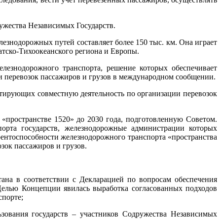
ужества Независимых Государств.
езнодорожных путей составляет более 150 тыс. км. Она играет
тско-Тихоокеанского региона и Европы.
елезнодорожного транспорта, решение которых обеспечивает
и перевозок пассажиров и грузов в международном сообщении.
нтирующих совместную деятельность по организации перевозок
«пространстве 1520» до 2030 года, подготовленную Советом.
порта государств, железнодорожные администрации которых
рентоспособности железнодорожного транспорта «пространства
зок пассажиров и грузов.
тана в соответствии с Декларацией по вопросам обеспечения
 Целью Концепции явилась выработка согласованных подходов
спорте;
зования государств – участников Содружества Независимых