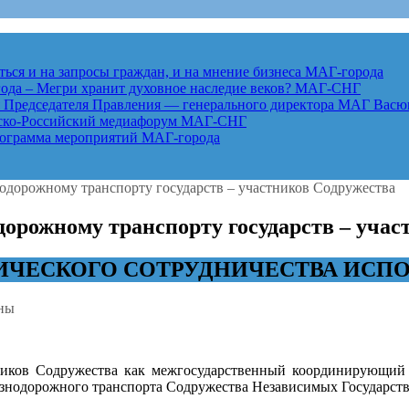
ься и на запросы граждан, и на мнение бизнеса
МАГ-города
года – Мегри хранит духовное наследие веков?
МАГ-СНГ
едседателя Правления — генерального директора МАГ Васю
анско-Российский медиафорум
МАГ-СНГ
рограмма мероприятий
МАГ-города
нодорожному транспорту государств – участников Содружества
дорожному транспорту государств – уча
МИЧЕСКОГО СОТРУДНИЧЕСТВА ИСП
ны
ников Содружества как межгосударственный координирующий о
знодорожного транспорта Содружества Независимых Государств