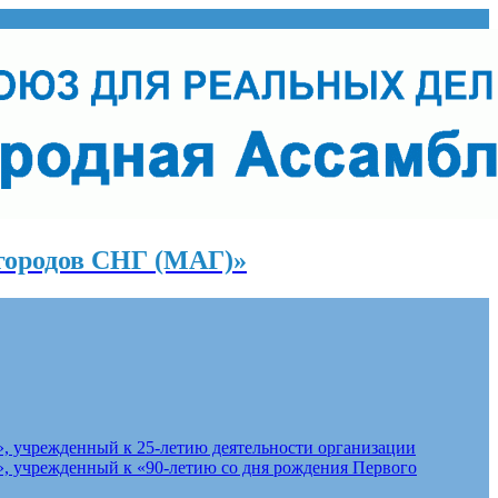
городов СНГ (МАГ)»
, учрежденный к 25-летию деятельности организации
, учрежденный к «90-летию со дня рождения Первого