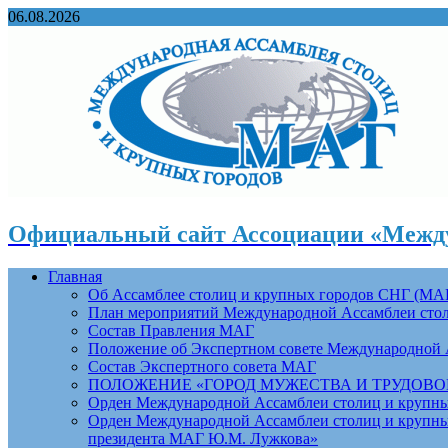
06.08.2026
Официальный сайт Ассоциации «Между
Главная
Об Ассамблее столиц и крупных городов СНГ (МА
План мероприятий Международной Ассамблеи столи
Состав Правления МАГ
Положение об Экспертном совете Международной 
Состав Экспертного совета МАГ
ПОЛОЖЕНИЕ «ГОРОД МУЖЕСТВА И ТРУДОВОЙ 
Орден Международной Ассамблеи столиц и крупных
Орден Международной Ассамблеи столиц и крупных
президента МАГ Ю.М. Лужкова»