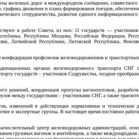
оты железных дорог в международном сообщении, совместного 
в, графика движения и плана формирования поездов, обеспечени
дорожному
хнического сотрудничества, развития единого информационного
ту
тв
ствуют в работе Совета, из них: 11 государств — участник
ов
еспублика, Республика Молдова, Российская Федерация, Респ
тва
узии, Латвийской Республики, Литовской Республики, Финля
я конфедерация профсоюзов железнодорожников и транспортных
динационных органах железнодорожного транспорта СНГ о
порту государств – участников Содружества, позднее преобра
его решений, координация пропуска вагонопотоков, разработк
рузов между государствами ‒ участниками СНГ, а также транзит
тов, изменений в действующие нормативные и технические д
бочие и экспертные группы. В настоящее время постоянно работ
числительный центр железнодорожных администраций, основ
жания грузовых вагонов и контейнеров, а также международная
и, предназначенные для бронирования мест в поездах дальнего 