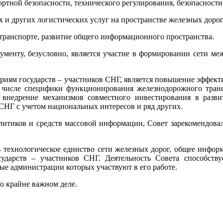
ртной безопасности, технического регулирования, безопасност
 и других логистических услуг на пространстве железных дорог
ранспорте, развитие общего информационного пространства.
менту, безусловно, является участие в формировании сети м
иям государств – участников СНГ, является повышение эффект
м числе специфики функционирования железнодорожного трансп
внедрение механизмов совместного инвестирования в разв
 СНГ с учетом национальных интересов и ряд других.
литиков и средств массовой информации, Совет зарекомендова
ь технологическое единство сети железных дорог, общее информ
ударств – участников СНГ. Деятельность Совета способств
ые администрации которых участвуют в его работе.
о крайне важном деле.