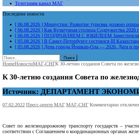
Телеграмм канал МАГ
Последние новости
[ 06.08.2026 ]
Мишустин: Развитие туризма должно опират
[ 06.08.2026 ]
Как Культурная столица Содружества 2026 
[ 06.08.2026 ]
ПОЗДРАВЛЯЕМ С ЮБИЛЕЕМ Заместителя Пр
[ 05.08.2026 ]
В Санкт-Петербурге состоялся III Казахст
[ 05.08.2026 ]
День города Йошкар-Ола — 2026. Дата и п
Найти:
Home
Новости
МАГ-СНГ
К 30-летию создания Совета по желез
К 30-летию создания Совета по железно
Источник: ДЕПАРТАМЕНТ ЭКОНО
к
07.02.2022
Пресс-центр МАГ
МАГ-СНГ
Комментарии
отключе
записи
К
30-
Совет по железнодорожному транспорту государств – участ
летию
соответствии с Соглашением о координационных органах желе
создания
Совета