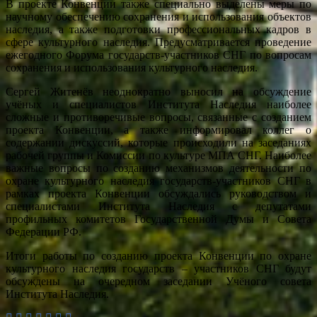
В проекте Конвенции также специально выделены меры по
научному обеспечению сохранения и использования объектов
наследия, а также подготовки профессиональных кадров в
сфере культурного наследия. Предусматривается проведение
ежегодного Форума государств-участников СНГ по вопросам
сохранения и использования культурного наследия.
Сергей Житенёв неоднократно выносил на обсуждение
учёных и специалистов Института Наследия наиболее
сложные и противоречивые вопросы, связанные с созданием
проекта Конвенции, а также информировал коллег о
содержании дискуссий, которые происходили на заседаниях
рабочей группы и Комиссии по культуре МПА СНГ. Наиболее
важные вопросы по созданию механизмов деятельности по
охране культурного наследия государств-участников СНГ в
рамках проекта Конвенции обсуждались руководством и
специалистами Института Наследия с депутатами
профильных комитетов Государственной Думы и Совета
Федерации РФ.
Итоги работы по созданию проекта Конвенции по охране
культурного наследия государств – участников СНГ будут
обсуждены на очередном заседании Учёного совета
Института Наследия.