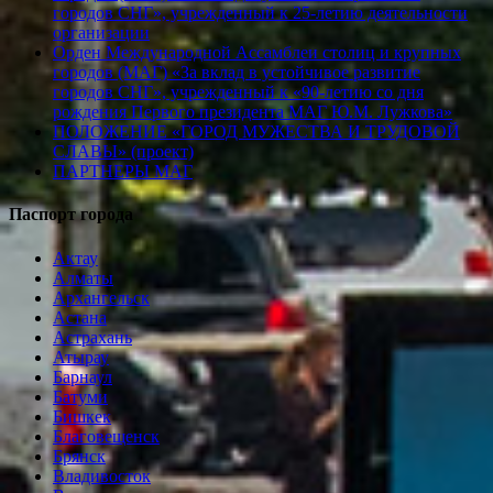
городов СНГ», учрежденный к 25-летию деятельности
организации
Орден Международной Ассамблеи столиц и крупных
городов (МАГ) «За вклад в устойчивое развитие
городов СНГ», учрежденный к «90-летию со дня
рождения Первого президента МАГ Ю.М. Лужкова»
ПОЛОЖЕНИЕ «ГОРОД МУЖЕСТВА И ТРУДОВОЙ
СЛАВЫ» (проект)
ПАРТНЕРЫ МАГ
Паспорт города
Актау
Алматы
Архангельск
Астана
Астрахань
Атырау
Барнаул
Батуми
Бишкек
Благовещенск
Брянск
Владивосток