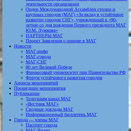
деятельности организации
Орден Международной Ассамблеи столиц и
крупных городов (МАГ) «За вклад в устойчивое
развитие городов СНГ», учрежденный к «90-
летию со дня рождения Первого президента МАГ
Ю.М. Лужкова»
ПАРТНЕРЫ МАГ
Проект Заявления о приеме в МАГ
Новости
МАГ-инфо
МАГ-города
МАГ-СНГ
80 лет Великой Победе
Финансовый университет при Правительстве РФ
Форум устойчивого развития городов
Анонсы мероприятий
Прошедшие мероприятия
Публикации
Телеграмм канал МАГ
«Вестник МАГ»
Сводные доклады МАГ
Информационный бюллетень МАГ
Города — члены МАГ
Паспорт города
МАГ-Видео