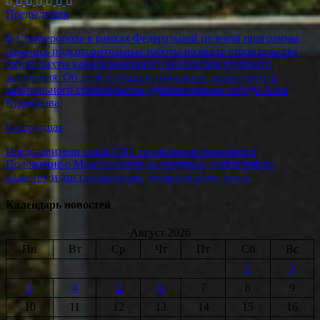
Предыдущая
В Симферополе в рамках Федеральной целевой программы
начались подготовительные работы на месте строительства
пятой шахты канализационного коллектора глубокого
заложения. Об этом сообщила начальник департамента
капитального строительства администрации города Алла
Кудряшова.
Следующая
Представители стран СНГ согласовали поправки в
Положение о Межгоссовете по геодезии, картографии,
кадастру и дистанционному зондированию Земли
Календарь новостей
Август 2026
Пн
Вт
Ср
Чт
Пт
Сб
Вс
1
2
3
4
5
6
7
8
9
10
11
12
13
14
15
16