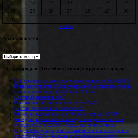
17
18
19
20
21
22
23
24
25
26
27
28
29
30
31
« Июл
Архив новостей
Архивы
Международная Ассамблея столиц и крупных городов
Об Ассамблее столиц и крупных городов СНГ (МАГ)
План мероприятий Международной Ассамблеи столиц
и крупных городов (МАГ) на 2026 год
Состав Правления МАГ
Положение об Экспертном совете МАГ
Состав Экспертного совета МАГ
Международный конкурс «Город в зеркале СМИ»
Международный смотр-конкурс городских практик
городов СНГ и ЕАЭС «Город, где хочется жить»
Орден Международной Ассамблеи столиц и крупных
городов (МАГ) «За вклад в устойчивое развитие