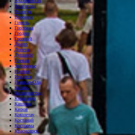
Владикавказ
Волгоград
Вологда
Воронеж
Гомель
Горловка
Гродно
Грозный
Днепр
Донецк
Душанбе
Ереван
Запорожье
Ижевск
Иркутск
Йошкар-Ола
Казань
Калининград
Караганда
Кашира
Киров
Кокшетау
Костанай
Кострома
Красноярск