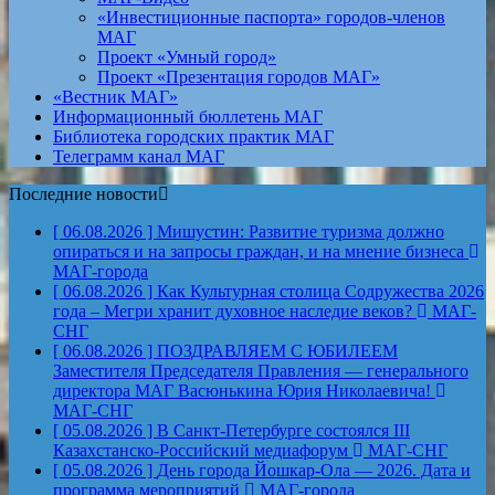
«Инвестиционные паспорта» городов-членов
МАГ
Проект «Умный город»
Проект «Презентация городов МАГ»
«Вестник МАГ»
Информационный бюллетень МАГ
Библиотека городских практик МАГ
Телеграмм канал МАГ
Последние новости
[ 06.08.2026 ]
Мишустин: Развитие туризма должно
опираться и на запросы граждан, и на мнение бизнеса
МАГ-города
[ 06.08.2026 ]
Как Культурная столица Содружества 2026
года – Мегри хранит духовное наследие веков?
МАГ-
СНГ
[ 06.08.2026 ]
ПОЗДРАВЛЯЕМ С ЮБИЛЕЕМ
Заместителя Председателя Правления — генерального
директора МАГ Васюнькина Юрия Николаевича!
МАГ-СНГ
[ 05.08.2026 ]
В Санкт-Петербурге состоялся III
Казахстанско-Российский медиафорум
МАГ-СНГ
[ 05.08.2026 ]
День города Йошкар-Ола — 2026. Дата и
программа мероприятий
МАГ-города