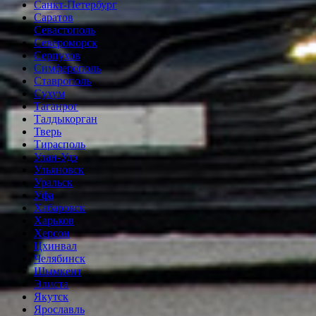
Санкт-Петербург
Саратов
Севастополь
Североморск
Серпухов
Симферополь
Ставрополь
Сухум
Таганрог
Tалдыкорган
Тверь
Тирасполь
Улан-Удэ
Ульяновск
Уральск
Уфа
Хабаровск
Харьков
Херсон
Цхинвал
Челябинск
Шымкент
Элиста
Якутск
Ярославль