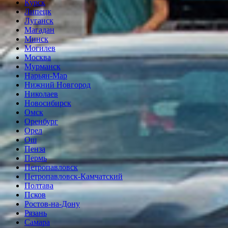
Курск
Липецк
Луганск
Магадан
Минск
Могилев
Москва
Мурманск
Нарьян-Мар
Нижний Новгород
Николаев
Новосибирск
Омск
Оренбург
Орел
Ош
Пенза
Пермь
Петропавловск
Петропавловск-Камчатский
Полтава
Псков
Ростов-на-Дону
Рязань
Самара