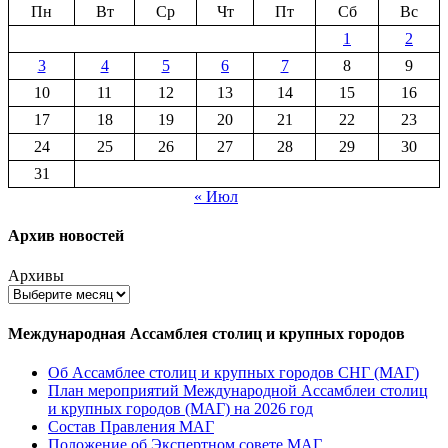
Пн
Вт
Ср
Чт
Пт
Сб
Вс
1
2
3
4
5
6
7
8
9
10
11
12
13
14
15
16
17
18
19
20
21
22
23
24
25
26
27
28
29
30
31
« Июл
Архив новостей
Архивы
Международная Ассамблея столиц и крупных городов
Об Ассамблее столиц и крупных городов СНГ (МАГ)
План мероприятий Международной Ассамблеи столиц
и крупных городов (МАГ) на 2026 год
Состав Правления МАГ
Положение об Экспертном совете МАГ