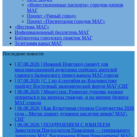
«Инвестиционные паспорта» городов-членов
МАГ
Проект «Умный город»
Проект «Презентация городов МАГ»
«Вестник МАГ»
Информационный бюллетень МАГ
Библиотека городских практик МАГ
Телеграмм канал МАГ
Последние новости
[ 07.08.2026 ]
Нижний Новгород снимут для
многомиллионной аудитории сербских зрителей
главного балканского тревел-канала
МАГ-города
[ 07.08.2026 ]
С 1 по 4 сентября во Владивостоке
пройдет Восточный экономический форум
МАГ-СНГ
[ 06.08.2026 ]
Мишустин: Развитие туризма должно
опираться и на запросы граждан, и на мнение бизнеса
МАГ-города
[ 06.08.2026 ]
Как Культурная столица Содружества 2026
года – Мегри хранит духовное наследие веков?
МАГ-
СНГ
[ 06.08.2026 ]
ПОЗДРАВЛЯЕМ С ЮБИЛЕЕМ
Заместителя Председателя Правления — генерального
директора МАГ Васюнькина Юрия Николаевича!
МАГ-