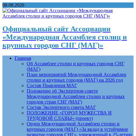
08.08.2026
Официальный сайт Ассоциации
«Международная Ассамблея столиц и
крупных городов СНГ (МАГ)»
Главная
Об Ассамблее столиц и крупных городов СНГ
(МАГ)
План мероприятий Международной Ассамблеи
столиц и крупных городов (МАГ) на 2026 год
Состав Правления МАГ
Положение об Экспертном совете
Международной Ассамблеи столиц и крупных
городов стран СНГ (МАГ)
Состав Экспертного совета МАГ
ПОЛОЖЕНИЕ «ГОРОД МУЖЕСТВА И
ТРУДОВОЙ СЛАВЫ» (проект)
Орден Международной Ассамблеи столиц и
крупных городов (МАГ) «За вклад в устойчивое
развитие городов СНГ», учрежденный к 25-летию