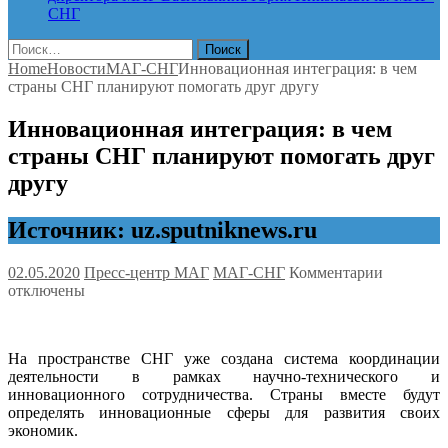
СНГ
Найти:
Home
Новости
МАГ-СНГ
Инновационная интеграция: в чем
страны СНГ планируют помогать друг другу
Инновационная интеграция: в чем
страны СНГ планируют помогать друг
другу
Источник: uz.sputniknews.ru
к
02.05.2020
Пресс-центр МАГ
МАГ-СНГ
Комментарии
записи
отключены
Инновац
интеграц
в
На пространстве СНГ уже создана система координации
чем
деятельности в рамках научно-технического и
страны
инновационного сотрудничества. Страны вместе будут
СНГ
определять инновационные сферы для развития своих
планиру
экономик.
помогать