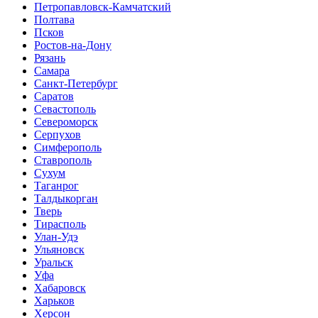
Петропавловск-Камчатский
Полтава
Псков
Ростов-на-Дону
Рязань
Самара
Санкт-Петербург
Саратов
Севастополь
Североморск
Серпухов
Симферополь
Ставрополь
Сухум
Таганрог
Tалдыкорган
Тверь
Тирасполь
Улан-Удэ
Ульяновск
Уральск
Уфа
Хабаровск
Харьков
Херсон