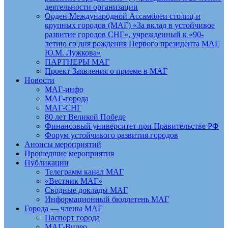
деятельности организации
Орден Международной Ассамблеи столиц и
крупных городов (МАГ) «За вклад в устойчивое
развитие городов СНГ», учрежденный к «90-
летию со дня рождения Первого президента МАГ
Ю.М. Лужкова»
ПАРТНЕРЫ МАГ
Проект Заявления о приеме в МАГ
Новости
МАГ-инфо
МАГ-города
МАГ-СНГ
80 лет Великой Победе
Финансовый университет при Правительстве РФ
Форум устойчивого развития городов
Анонсы мероприятий
Прошедшие мероприятия
Публикации
Телеграмм канал МАГ
«Вестник МАГ»
Сводные доклады МАГ
Информационный бюллетень МАГ
Города — члены МАГ
Паспорт города
МАГ-Видео