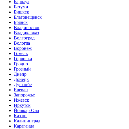
Барнаул
Батуми
Бишкек
Благовещенск
Брянск
Владивосток
Владикавказ
Волгоград
Вологда
Воронеж
Гомель
Горловка
Гродно
Грозный
Днепр
Донецк
Душанбе
Ереван
Запорожье
Ижевск
Иркутск
Йошкар-Ола
Казань
Калининград
Караганда