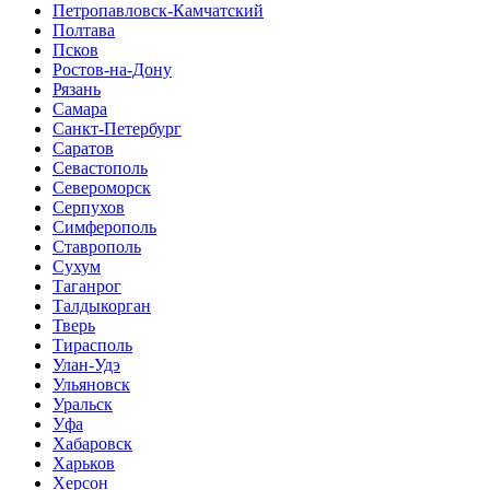
Петропавловск-Камчатский
Полтава
Псков
Ростов-на-Дону
Рязань
Самара
Санкт-Петербург
Саратов
Севастополь
Североморск
Серпухов
Симферополь
Ставрополь
Сухум
Таганрог
Tалдыкорган
Тверь
Тирасполь
Улан-Удэ
Ульяновск
Уральск
Уфа
Хабаровск
Харьков
Херсон