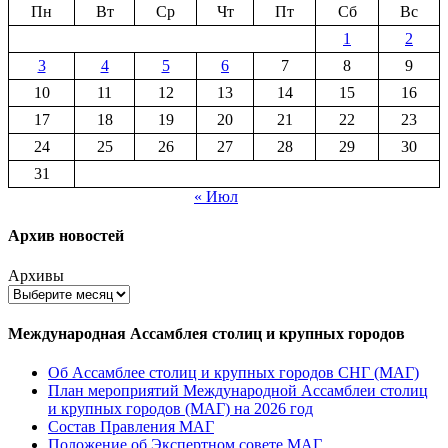
Пн
Вт
Ср
Чт
Пт
Сб
Вс
1
2
3
4
5
6
7
8
9
10
11
12
13
14
15
16
17
18
19
20
21
22
23
24
25
26
27
28
29
30
31
« Июл
Архив новостей
Архивы
Международная Ассамблея столиц и крупных городов
Об Ассамблее столиц и крупных городов СНГ (МАГ)
План мероприятий Международной Ассамблеи столиц
и крупных городов (МАГ) на 2026 год
Состав Правления МАГ
Положение об Экспертном совете МАГ