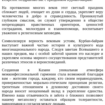
веков
этот
На протяжении многих веков этот светлый праздник
светлы
сближает людей, очищает их души и сердца, укрепляет веру
праздн
человечества в добро и справедливость. Проникнутый
сближа
глубоким смыслом, он служит утверждению в обществе
людей,
непреходящих нравственных ориентиров, ценностей
очищае
сострадания, милосердия и взаимопомощи, воспитывает
их
уважение к религиозным заповедям.
души
и
Символизируя верность вековым устоям, Курбан-байрам
сердца
выступает важной частью истории и культурного кода
многонационального народа. Следуя заветам Всевышнего и
наших предков, мы с особой заботой храним это наследие и
укрепляем основы мирного сосуществования представителей
различных этносов и вероисповеданий.
Созданная в Казани уникальная атмосфера
межконфессиональной гармонии стала возможной благодаря
вам – жителям города, каждому, кто своим неравнодушием,
приверженностью морально-этическим принципам религии,
трепетным отношением к духовному достоянию своего
народа вносит неоценимый вклад в укрепление единства.
Именно ваша отзывчивость и забота о ближних позволяют
нашему мегаполису оставаться образцом толерантности,
равноправия и согласия между людьми.