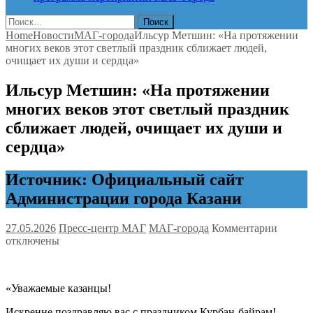
Найти:
Home
Новости
МАГ-города
Ильсур Метшин: «На протяжении
многих веков этот светлый праздник сближает людей,
очищает их души и сердца»
Ильсур Метшин: «На протяжении
многих веков этот светлый праздник
сближает людей, очищает их души и
сердца»
Источник: Официальный сайт
Администрации города Казани
к
27.05.2026
Пресс-центр МАГ
МАГ-города
Комментарии
записи
отключены
Ильсур
Метши
«На
«Уважаемые казанцы!
протяж
многих
Искренне поздравляю вас с праздником Курбан-байрам!