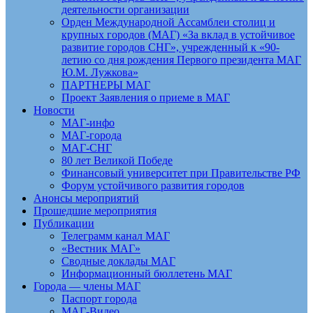
деятельности организации
Орден Международной Ассамблеи столиц и
крупных городов (МАГ) «За вклад в устойчивое
развитие городов СНГ», учрежденный к «90-
летию со дня рождения Первого президента МАГ
Ю.М. Лужкова»
ПАРТНЕРЫ МАГ
Проект Заявления о приеме в МАГ
Новости
МАГ-инфо
МАГ-города
МАГ-СНГ
80 лет Великой Победе
Финансовый университет при Правительстве РФ
Форум устойчивого развития городов
Анонсы мероприятий
Прошедшие мероприятия
Публикации
Телеграмм канал МАГ
«Вестник МАГ»
Сводные доклады МАГ
Информационный бюллетень МАГ
Города — члены МАГ
Паспорт города
МАГ-Видео