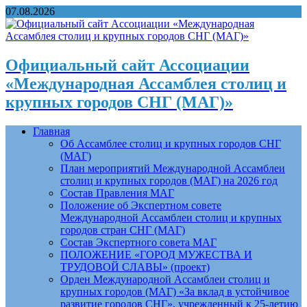
07.08.2026
Официальный сайт Ассоциации
«Международная Ассамблея столиц и
крупных городов СНГ (МАГ)»
Главная
Об Ассамблее столиц и крупных городов СНГ
(МАГ)
План мероприятий Международной Ассамблеи
столиц и крупных городов (МАГ) на 2026 год
Состав Правления МАГ
Положение об Экспертном совете
Международной Ассамблеи столиц и крупных
городов стран СНГ (МАГ)
Состав Экспертного совета МАГ
ПОЛОЖЕНИЕ «ГОРОД МУЖЕСТВА И
ТРУДОВОЙ СЛАВЫ» (проект)
Орден Международной Ассамблеи столиц и
крупных городов (МАГ) «За вклад в устойчивое
развитие городов СНГ», учрежденный к 25-летию