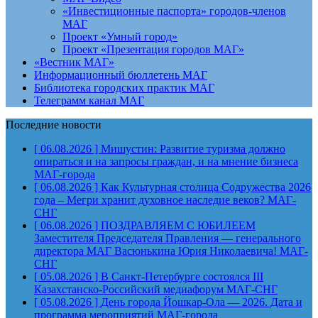
«Инвестиционные паспорта» городов-членов
МАГ
Проект «Умный город»
Проект «Презентация городов МАГ»
«Вестник МАГ»
Информационный бюллетень МАГ
Библиотека городских практик МАГ
Телеграмм канал МАГ
Последние новости
[ 06.08.2026 ]
Мишустин: Развитие туризма должно
опираться и на запросы граждан, и на мнение бизнеса
МАГ-города
[ 06.08.2026 ]
Как Культурная столица Содружества 2026
года – Мегри хранит духовное наследие веков?
МАГ-
СНГ
[ 06.08.2026 ]
ПОЗДРАВЛЯЕМ С ЮБИЛЕЕМ
Заместителя Председателя Правления — генерального
директора МАГ Васюнькина Юрия Николаевича!
МАГ-
СНГ
[ 05.08.2026 ]
В Санкт-Петербурге состоялся III
Казахстанско-Российский медиафорум
МАГ-СНГ
[ 05.08.2026 ]
День города Йошкар-Ола — 2026. Дата и
программа мероприятий
МАГ-города