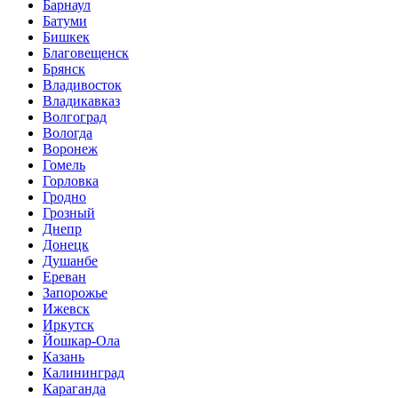
Барнаул
Батуми
Бишкек
Благовещенск
Брянск
Владивосток
Владикавказ
Волгоград
Вологда
Воронеж
Гомель
Горловка
Гродно
Грозный
Днепр
Донецк
Душанбе
Ереван
Запорожье
Ижевск
Иркутск
Йошкар-Ола
Казань
Калининград
Караганда