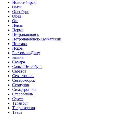
Новосибирск
Омск
Оренбург
Орел
Ош
Пенза
Пермь
Петропавловск
Петропавловск-Камчатский
Полтава
Псков
Ростов-на-Дону
Рязань
Самара
Санкт-Петербург
Саратов
Севастополь
Североморск
Серпухов
Симферополь
Ставрополь
Сухум
Таганрог
Tалдыкорган
Тверь