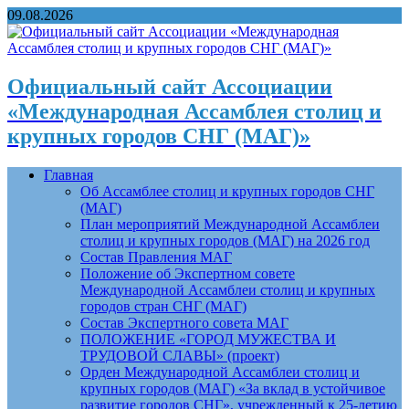
09.08.2026
Официальный сайт Ассоциации
«Международная Ассамблея столиц и
крупных городов СНГ (МАГ)»
Главная
Об Ассамблее столиц и крупных городов СНГ
(МАГ)
План мероприятий Международной Ассамблеи
столиц и крупных городов (МАГ) на 2026 год
Состав Правления МАГ
Положение об Экспертном совете
Международной Ассамблеи столиц и крупных
городов стран СНГ (МАГ)
Состав Экспертного совета МАГ
ПОЛОЖЕНИЕ «ГОРОД МУЖЕСТВА И
ТРУДОВОЙ СЛАВЫ» (проект)
Орден Международной Ассамблеи столиц и
крупных городов (МАГ) «За вклад в устойчивое
развитие городов СНГ», учрежденный к 25-летию