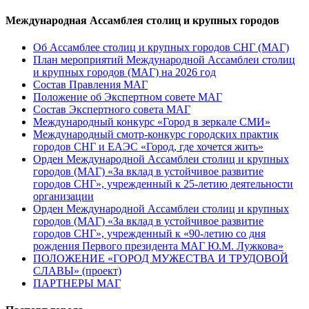
Международная Ассамблея столиц и крупных городов
Об Ассамблее столиц и крупных городов СНГ (МАГ)
План мероприятий Международной Ассамблеи столиц
и крупных городов (МАГ) на 2026 год
Состав Правления МАГ
Положение об Экспертном совете МАГ
Состав Экспертного совета МАГ
Международный конкурс «Город в зеркале СМИ»
Международный смотр-конкурс городских практик
городов СНГ и ЕАЭС «Город, где хочется жить»
Орден Международной Ассамблеи столиц и крупных
городов (МАГ) «За вклад в устойчивое развитие
городов СНГ», учрежденный к 25-летию деятельности
организации
Орден Международной Ассамблеи столиц и крупных
городов (МАГ) «За вклад в устойчивое развитие
городов СНГ», учрежденный к «90-летию со дня
рождения Первого президента МАГ Ю.М. Лужкова»
ПОЛОЖЕНИЕ «ГОРОД МУЖЕСТВА И ТРУДОВОЙ
СЛАВЫ» (проект)
ПАРТНЕРЫ МАГ