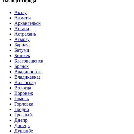
Паспорт города
Актау
Алматы
Архангельск
Астана
Астрахань
Атырау
Барнаул
Батуми
Бишкек
Благовещенск
Брянск
Владивосток
Владикавказ
Волгоград
Вологда
Воронеж
Гомель
Горловка
Гродно
Грозный
Днепр
Донецк
Душанбе