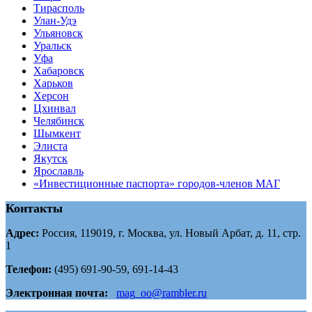
Тирасполь
Улан-Удэ
Ульяновск
Уральск
Уфа
Хабаровск
Харьков
Херсон
Цхинвал
Челябинск
Шымкент
Элиста
Якутск
Ярославль
«Инвестиционные паспорта» городов-членов МАГ
Контакты
Адрес:
Россия, 119019, г. Москва, ул. Новый Арбат, д. 11, стр.
1
Телефон:
(495) 691-90-59, 691-14-43
Электронная почта:
mag_oo@rambler.ru