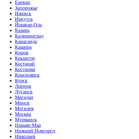
Ереван
Запорожье
Ижевск
Иркутск
Йошкар-Ола
Казань
Калининград
Караганда
Кашира
Киров
Кокшетау
Костанай
Кострома
Красноярск
Курск
Липецк
Луганск
Магадан
Минск
Могилев
Москва
Мурманск
Нарьян-Мар
Нижний Новгород
Николаев