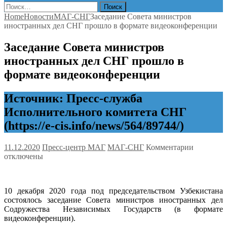
Найти:
Home
Новости
МАГ-СНГ
Заседание Совета министров
иностранных дел СНГ прошло в формате видеоконференции
Заседание Совета министров
иностранных дел СНГ прошло в
формате видеоконференции
Источник: Пресс-служба
Исполнительного комитета СНГ
(https://e-cis.info/news/564/89744/)
к
11.12.2020
Пресс-центр МАГ
МАГ-СНГ
Комментарии
записи
отключены
Заседани
Совета
министро
10 декабря 2020 года под председательством Узбекистана
иностран
состоялось заседание Совета министров иностранных дел
дел
Содружества Независимых Государств (в формате
СНГ
видеоконференции).
прошло