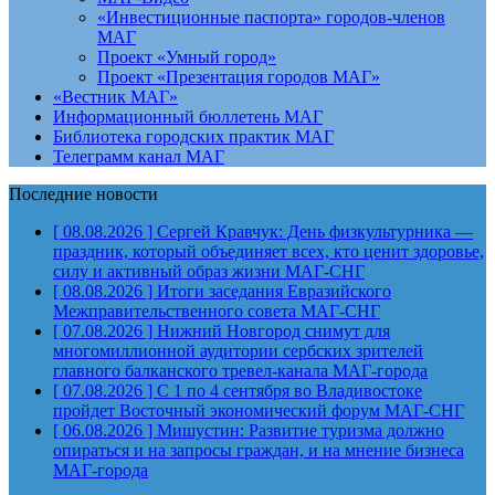
«Инвестиционные паспорта» городов-членов
МАГ
Проект «Умный город»
Проект «Презентация городов МАГ»
«Вестник МАГ»
Информационный бюллетень МАГ
Библиотека городских практик МАГ
Телеграмм канал МАГ
Последние новости
[ 08.08.2026 ]
Сергей Кравчук: День физкультурника —
праздник, который объединяет всех, кто ценит здоровье,
силу и активный образ жизни
МАГ-СНГ
[ 08.08.2026 ]
Итоги заседания Евразийского
Межправительственного совета
МАГ-СНГ
[ 07.08.2026 ]
Нижний Новгород снимут для
многомиллионной аудитории сербских зрителей
главного балканского тревел-канала
МАГ-города
[ 07.08.2026 ]
С 1 по 4 сентября во Владивостоке
пройдет Восточный экономический форум
МАГ-СНГ
[ 06.08.2026 ]
Мишустин: Развитие туризма должно
опираться и на запросы граждан, и на мнение бизнеса
МАГ-города