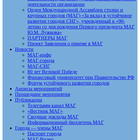
деятельности организации
Орден Международной Ассамблеи столиц и
крупных городов (МАГ) «За вклад в устойчивое
развитие городов СНГ», учрежденный к «90-
летию со дня рождения Первого президента МАГ
Ю.М. Лужкова»
ПАРТНЕРЫ МАГ
Проект Заявления о приеме в МАГ
Новости
МАГ-инфо
МАГ-города
МАГ-СНГ
80 лет Великой Победе
Финансовый университет при Правительстве РФ
Форум устойчивого развития городов
Анонсы мероприятий
Прошедшие мероприятия
Публикации
Телеграмм канал МАГ
«Вестник МАГ»
Сводные доклады МАГ
Информационный бюллетень МАГ
Города — члены МАГ
Паспорт города
МАГ-Видео