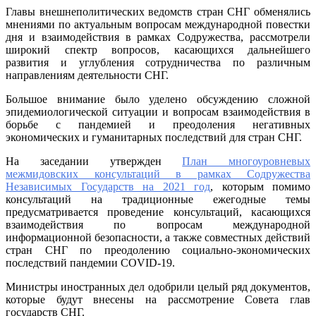
в
Главы внешнеполитических ведомств стран СНГ обменялись
формате
мнениями по актуальным вопросам международной повестки
видеокон
дня и взаимодействия в рамках Содружества, рассмотрели
широкий спектр вопросов, касающихся дальнейшего
развития и углубления сотрудничества по различным
направлениям деятельности СНГ.
Большое внимание было уделено обсуждению сложной
эпидемиологической ситуации и вопросам взаимодействия в
борьбе с пандемией и преодоления негативных
экономических и гуманитарных последствий для стран СНГ.
На заседании утвержден
План многоуровневых
межмидовских консультаций в рамках Содружества
Независимых Государств на 2021 год
, которым помимо
консультаций на традиционные ежегодные темы
предусматривается проведение консультаций, касающихся
взаимодействия по вопросам международной
информационной безопасности, а также совместных действий
стран СНГ по преодолению социально-экономических
последствий пандемии COVID-19.
Министры иностранных дел одобрили целый ряд документов,
которые будут внесены на рассмотрение Совета глав
государств СНГ.