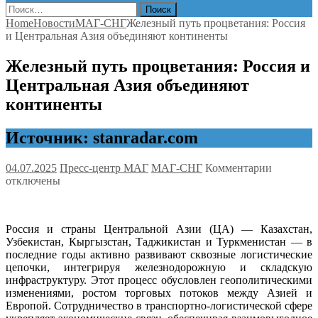
Найти:
Home
Новости
МАГ-СНГ
Железный путь процветания: Россия
и Центральная Азия объединяют континенты
Железный путь процветания: Россия и
Центральная Азия объединяют
континенты
Источник: stanradar.com
к
04.07.2025
Пресс-центр МАГ
МАГ-СНГ
Комментарии
записи
отключены
Железны
путь
процвета
Россия и страны Центральной Азии (ЦА) — Казахстан,
Россия
Узбекистан, Кыргызстан, Таджикистан и Туркменистан — в
и
последние годы активно развивают сквозные логистические
Централь
цепочки, интегрируя железнодорожную и складскую
Азия
инфраструктуру. Этот процесс обусловлен геополитическими
объедин
изменениями, ростом торговых потоков между Азией и
контине
Европой. Сотрудничество в транспортно-логистической сфере