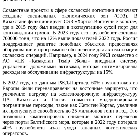
Совместные проекты в сфере складской логистики включают
создание специальных экономических зон (СЭЗ). В
Казахстане функционирует СЭЗ «Хоргос-Восточные ворота»,
где в 2015 году был введен в эксплуатацию сухой порт для
консолидации грузов. В 2023 году его грузооборот составил
700000 тонн, что на 12% выше показателей 2022 года. Россия
поддерживает развитие подобных объектов, предоставляя
оборудование и программное обеспечение для автоматизации
складских операций. Например, в 2024 году РЖД совместно с
АО «НК «Қазақстан Темір Жолы» внедрили систему
управления дорожными активами, которая оптимизировала
расходы на обслуживание инфраструктуры на 15%.
В 2022 году, по данным РЖД-Партнер, 60% грузопотоков из
Европы были перенаправлены на восточные маршруты, что
увеличило нагрузку на железнодорожную инфраструктуру
ЦА. Казахстан и Россия совместно модернизировали
пограничные переходы, такие как Жетыген-Коргас, увеличив
их пропускную способность до 25 миллионов тонн в год. Это
позволило компенсировать снижение морских перевозок
через порты Балтийского моря, которые в 2022 году потеряли
40% грузооборота из-за ухода западных логистических
операторов.