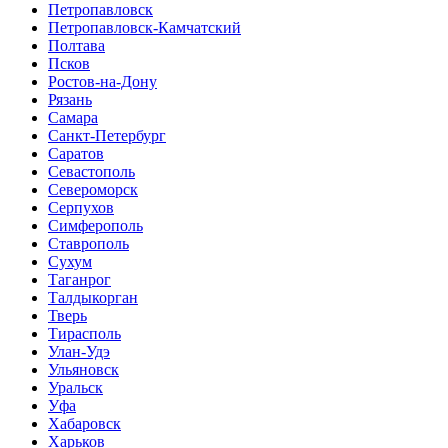
Петропавловск
Петропавловск-Камчатский
Полтава
Псков
Ростов-на-Дону
Рязань
Самара
Санкт-Петербург
Саратов
Севастополь
Североморск
Серпухов
Симферополь
Ставрополь
Сухум
Таганрог
Tалдыкорган
Тверь
Тирасполь
Улан-Удэ
Ульяновск
Уральск
Уфа
Хабаровск
Харьков