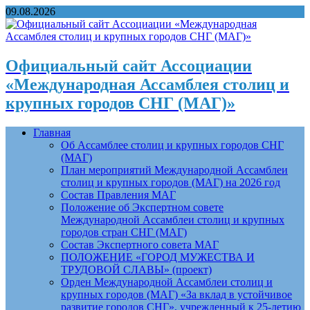
09.08.2026
Официальный сайт Ассоциации
«Международная Ассамблея столиц и
крупных городов СНГ (МАГ)»
Главная
Об Ассамблее столиц и крупных городов СНГ
(МАГ)
План мероприятий Международной Ассамблеи
столиц и крупных городов (МАГ) на 2026 год
Состав Правления МАГ
Положение об Экспертном совете
Международной Ассамблеи столиц и крупных
городов стран СНГ (МАГ)
Состав Экспертного совета МАГ
ПОЛОЖЕНИЕ «ГОРОД МУЖЕСТВА И
ТРУДОВОЙ СЛАВЫ» (проект)
Орден Международной Ассамблеи столиц и
крупных городов (МАГ) «За вклад в устойчивое
развитие городов СНГ», учрежденный к 25-летию