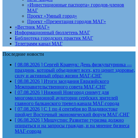
«Инвестиционные паспорта» городов-членов
МАГ
Проект «Умный город»
Проект «Презентация городов МАГ»
«Вестник МАГ»
Информационный бюллетень МАГ
Библиотека городских практик МАГ
Телеграмм канал МАГ
Последние новости
[ 08.08.2026 ]
Сергей Кравчук: День физкультурника —
праздник, который объединяет всех, кто ценит здоровье,
силу и активный образ жизни
МАГ-СНГ
[ 08.08.2026 ]
Итоги заседания Евразийского
Межправительственного совета
МАГ-СНГ
[ 07.08.2026 ]
Нижний Новгород снимут для
многомиллионной аудитории сербских зрителей
главного балканского тревел-канала
МАГ-города
[ 07.08.2026 ]
С 1 по 4 сентября во Владивостоке
пройдет Восточный экономический форум
МАГ-СНГ
[ 06.08.2026 ]
Мишустин: Развитие туризма должно
опираться и на запросы граждан, и на мнение бизнеса
МАГ-города