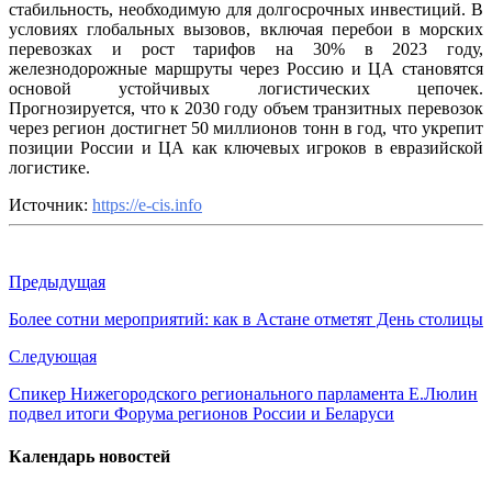
стабильность, необходимую для долгосрочных инвестиций. В
условиях глобальных вызовов, включая перебои в морских
перевозках и рост тарифов на 30% в 2023 году,
железнодорожные маршруты через Россию и ЦА становятся
основой устойчивых логистических цепочек.
Прогнозируется, что к 2030 году объем транзитных перевозок
через регион достигнет 50 миллионов тонн в год, что укрепит
позиции России и ЦА как ключевых игроков в евразийской
логистике.
Источник:
https://e-cis.info
Предыдущая
Более сотни мероприятий: как в Астане отметят День столицы
Следующая
Спикер Нижегородского регионального парламента Е.Люлин
подвел итоги Форума регионов России и Беларуси
Календарь новостей