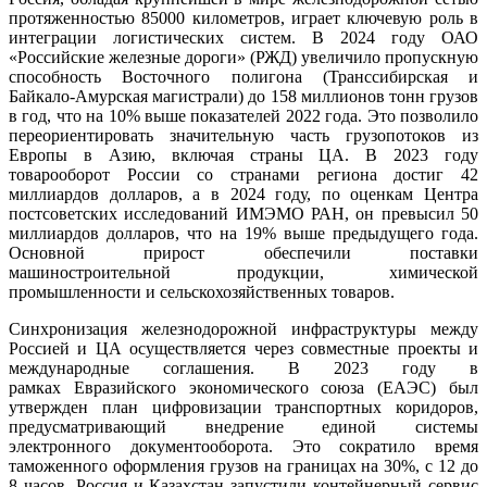
протяженностью 85000 километров, играет ключевую роль в
интеграции логистических систем. В 2024 году ОАО
«Российские железные дороги» (РЖД) увеличило пропускную
способность Восточного полигона (Транссибирская и
Байкало-Амурская магистрали) до 158 миллионов тонн грузов
в год, что на 10% выше показателей 2022 года. Это позволило
переориентировать значительную часть грузопотоков из
Европы в Азию, включая страны ЦА. В 2023 году
товарооборот России со странами региона достиг 42
миллиардов долларов, а в 2024 году, по оценкам Центра
постсоветских исследований ИМЭМО РАН, он превысил 50
миллиардов долларов, что на 19% выше предыдущего года.
Основной прирост обеспечили поставки
машиностроительной продукции, химической
промышленности и сельскохозяйственных товаров.
Синхронизация железнодорожной инфраструктуры между
Россией и ЦА осуществляется через совместные проекты и
международные соглашения. В 2023 году в
рамках Евразийского экономического союза (ЕАЭС) был
утвержден план цифровизации транспортных коридоров,
предусматривающий внедрение единой системы
электронного документооборота. Это сократило время
таможенного оформления грузов на границах на 30%, с 12 до
8 часов. Россия и Казахстан запустили контейнерный сервис