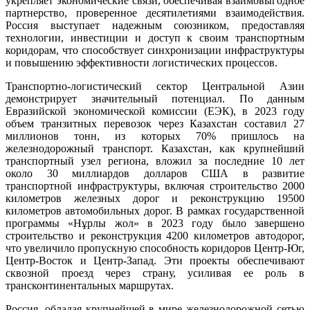
укрепляет экономические связи, обеспечивая взаимовыгодное
партнерство, проверенное десятилетиями взаимодействия.
Россия выступает надежным союзником, предоставляя
технологии, инвестиции и доступ к своим транспортным
коридорам, что способствует синхронизации инфраструктуры
и повышению эффективности логистических процессов.
Транспортно-логистический сектор Центральной Азии
демонстрирует значительный потенциал. По данным
Евразийской экономической комиссии (ЕЭК), в 2023 году
объем транзитных перевозок через Казахстан составил 27
миллионов тонн, из которых 70% пришлось на
железнодорожный транспорт. Казахстан, как крупнейший
транспортный узел региона, вложил за последние 10 лет
около 30 миллиардов долларов США в развитие
транспортной инфраструктуры, включая строительство 2000
километров железных дорог и реконструкцию 19500
километров автомобильных дорог. В рамках государственной
программы «Нұрлы жол» в 2023 году было завершено
строительство и реконструкция 4200 километров автодорог,
что увеличило пропускную способность коридоров Центр-Юг,
Центр-Восток и Центр-Запад. Эти проекты обеспечивают
сквозной проезд через страну, усиливая ее роль в
трансконтинентальных маршрутах.
Россия, обладая крупнейшей в мире железнодорожной сетью