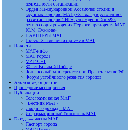
деятельности организации
Орден Международной Ассамблеи столиц и
крупных городов (МАГ) «За вклад в устойчивое
развитие городов СНГ», учрежденный к «90-
летию со дня рождения Первого президента МАГ
Ю.М. Лужкова»
ПАРТНЕРЫ МАГ
Проект Заявления о приеме в МАГ
Новости
МАГ-инфо
МАГ-города
МАГ-СНГ
80 лет Великой Победе
Финансовый университет при Правительстве РФ
Форум устойчивого развития городов
Анонсы мероприятий
Прошедшие мероприятия
Публикации
Телеграмм канал МАГ
«Вестник МАГ»
Сводные доклады МАГ
Информационный бюллетень МАГ
Города — члены МАГ
Паспорт города
МАГ-Видео