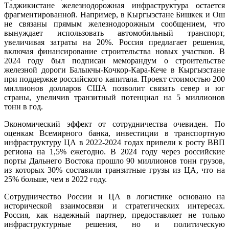
Таджикистане железнодорожная инфраструктура остается
фрагментированной. Например, в Кыргызстане Бишкек и Ош
не связаны прямым железнодорожным сообщением, что
вынуждает использовать автомобильный транспорт,
увеличивая затраты на 20%. Россия предлагает решения,
включая финансирование строительства новых участков. В
2024 году был подписан меморандум о строительстве
железной дороги Балыкчы-Кочкор-Кара-Кече в Кыргызстане
при поддержке российского капитала. Проект стоимостью 200
миллионов долларов США позволит связать север и юг
страны, увеличив транзитный потенциал на 5 миллионов
тонн в год.
Экономический эффект от сотрудничества очевиден. По
оценкам Всемирного банка, инвестиции в транспортную
инфраструктуру ЦА в 2022-2024 годах привели к росту ВВП
региона на 1,5% ежегодно. В 2024 году через российские
порты Дальнего Востока прошло 90 миллионов тонн грузов,
из которых 30% составили транзитные грузы из ЦА, что на
25% больше, чем в 2022 году.
Сотрудничество России и ЦА в логистике основано на
исторической взаимосвязи и стратегических интересах.
Россия, как надежный партнер, предоставляет не только
инфраструктурные решения, но и политическую