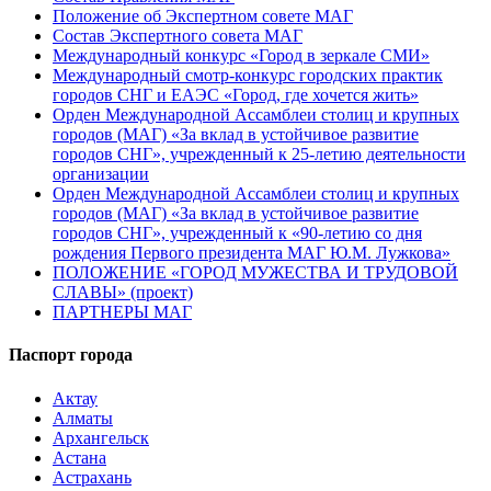
Положение об Экспертном совете МАГ
Состав Экспертного совета МАГ
Международный конкурс «Город в зеркале СМИ»
Международный смотр-конкурс городских практик
городов СНГ и ЕАЭС «Город, где хочется жить»
Орден Международной Ассамблеи столиц и крупных
городов (МАГ) «За вклад в устойчивое развитие
городов СНГ», учрежденный к 25-летию деятельности
организации
Орден Международной Ассамблеи столиц и крупных
городов (МАГ) «За вклад в устойчивое развитие
городов СНГ», учрежденный к «90-летию со дня
рождения Первого президента МАГ Ю.М. Лужкова»
ПОЛОЖЕНИЕ «ГОРОД МУЖЕСТВА И ТРУДОВОЙ
СЛАВЫ» (проект)
ПАРТНЕРЫ МАГ
Паспорт города
Актау
Алматы
Архангельск
Астана
Астрахань