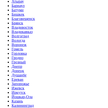
Атырау
Барнаул
Батуми
Бишкек
Благовещенск
Брянск
Владивосток
Владикавказ
Волгоград
Вологда
Воронеж
Гомель
Горловка
Гродно
Грозный
Днепр
Донецк
Душанбе
Ереван
Запорожье
Ижевск
Иркутск
Йошкар-Ола
Казань
Калининград