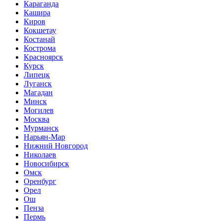
Караганда
Кашира
Киров
Кокшетау
Костанай
Кострома
Красноярск
Курск
Липецк
Луганск
Магадан
Минск
Могилев
Москва
Мурманск
Нарьян-Мар
Нижний Новгород
Николаев
Новосибирск
Омск
Оренбург
Орел
Ош
Пенза
Пермь