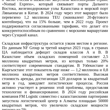
«Nomad Express», который связывает порты Дальнего
Востока, железнодорожные узлы Казахстана и морской порт
Ляньюньган в Китае. В 2024 году через этот маршрут было
перевезено 1,2 миллиона TEU (эквивалент 20-футового
контейнера), что на 15% больше, чем в 2022 году. Проект
поддерживается согласованными тарифами, что делает его
конкурентоспособным по сравнению с морскими маршрутами
через Суэцкий канал.
Складская инфраструктура остается узким местом в регионе.
По данным NF Group за третий квартал 2023 года, в странах
ЦА наблюдается дефицит складов классов А и В. В
Казахстане объем складских помещений составляет 2,5
миллиона квадратных метров, из которых только 20%
соответствуют современным стандартам. В Узбекистане и
Кыргызстане этот показатель еще ниже — 1,2 миллиона и 0,8
миллиона квадратных метров соответственно. Высокая
стоимость аренды, достигающая 120 долларов за квадратный
метр в год, замедляет логистические процессы. Россия
активно участвует в решении этой проблемы, предоставляя
технологии и финансирование. В 2024 году российская
компания FM Logistic совместно с казахстанскими партнерами
запустила логистический центр в Алматы площадью 50000
квадратных метров, что увеличило складские мощности
региона на 5%.