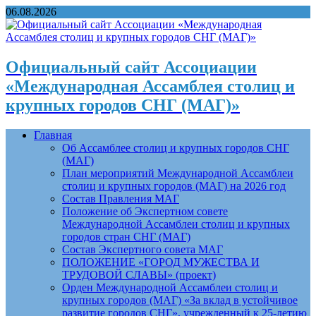
06.08.2026
Официальный сайт Ассоциации
«Международная Ассамблея столиц и
крупных городов СНГ (МАГ)»
Главная
Об Ассамблее столиц и крупных городов СНГ
(МАГ)
План мероприятий Международной Ассамблеи
столиц и крупных городов (МАГ) на 2026 год
Состав Правления МАГ
Положение об Экспертном совете
Международной Ассамблеи столиц и крупных
городов стран СНГ (МАГ)
Состав Экспертного совета МАГ
ПОЛОЖЕНИЕ «ГОРОД МУЖЕСТВА И
ТРУДОВОЙ СЛАВЫ» (проект)
Орден Международной Ассамблеи столиц и
крупных городов (МАГ) «За вклад в устойчивое
развитие городов СНГ», учрежденный к 25-летию