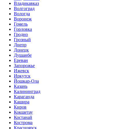
Владикавказ
Волгоград
Вологда
Воронеж
Гомель
Горловка
Гродно
Грозный
Днепр
Донецк
Душанбе
Ереван
Запорожье
Ижевск
Иркутск
Йошкар-Ола
Казань
Калининград
Караганда
Кашира
Киров
Кокшетау
Костанай
Кострома
Красноярск