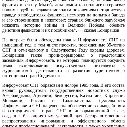
фронтах и в тылу. Мы обязаны помнить о подвиге и героизме
наших людей, передавать молодым поколениям историческую
правду о победителях фашизма, несмотря на попытки Запада
и его сторонников в некоторых странах ближнего зарубежья
исказить историю войны и Великой Победы, обелить
действия фашистов и их пособников", — сказал Кондрашов.
На встрече были обсуждены планы Информсовета СНГ на
нынешний год, в том числе проекты, посвященные 35-летию
СНГ и отмечаемому в Содружестве Году охраны здоровья.
Кондрашов также проинформировал о предстоящих
заседаниях Информсовета, на которых планируется обсудить
темы использования искусственного интеллекта в
журналистской деятельности и развития туристического
потенциала стран Содружества.
Информсовет СНГ образован в ноябре 1995 года. В его состав
входят руководители государственных новостных служб
Азербайджана, Армении, Белоруссии, Казахстана, Киргизии,
Молдавии, России и Таджикистана. Деятельность
Информсовета СНГ нацелена на обеспечение взаимодействия
и сотрудничества стран СНГ в информационной сфере,
создание благоприятных условий для беспрепятственного
распространения информации и эффективного обмена
опытом профессиональной деятельности, а также укрепление