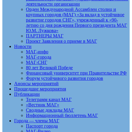
деятельности организации
Орден Международной Ассамблеи столиц и
крупных городов (МАГ) «За вклад в устойчивое
развитие городов СНГ», учрежденный к «90-
летию со дня рождения Первого президента МАГ
Ю.М. Лужкова»
ПАРТНЕРЫ МАГ
Проект Заявления о приеме в МАГ
Новости
МАГ-инфо
МАГ-города
МАГ-СНГ
80 лет Великой Победе
Финансовый университет при Правительстве РФ
Форум устойчивого развития городов
Анонсы мероприятий
Прошедшие мероприятия
Публикации
Телеграмм канал МАГ
«Вестник МАГ»
Сводные доклады МАГ
Информационный бюллетень МАГ
Города — члены МАГ
Паспорт города
МАГ-Видео