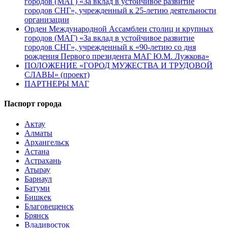
городов (МАГ) «За вклад в устойчивое развитие
городов СНГ», учрежденный к 25-летию деятельности
организации
Орден Международной Ассамблеи столиц и крупных
городов (МАГ) «За вклад в устойчивое развитие
городов СНГ», учрежденный к «90-летию со дня
рождения Первого президента МАГ Ю.М. Лужкова»
ПОЛОЖЕНИЕ «ГОРОД МУЖЕСТВА И ТРУДОВОЙ
СЛАВЫ» (проект)
ПАРТНЕРЫ МАГ
Паспорт города
Актау
Алматы
Архангельск
Астана
Астрахань
Атырау
Барнаул
Батуми
Бишкек
Благовещенск
Брянск
Владивосток