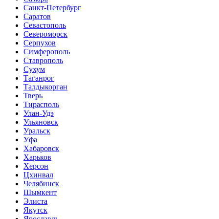
Санкт-Петербург
Саратов
Севастополь
Североморск
Серпухов
Симферополь
Ставрополь
Сухум
Таганрог
Tалдыкорган
Тверь
Тирасполь
Улан-Удэ
Ульяновск
Уральск
Уфа
Хабаровск
Харьков
Херсон
Цхинвал
Челябинск
Шымкент
Элиста
Якутск
Ярославль