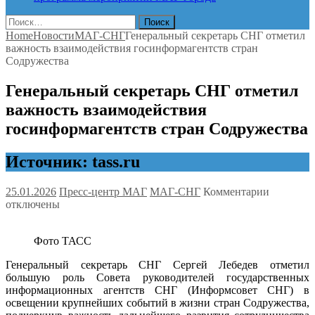
Найти:
Home
Новости
МАГ-СНГ
Генеральный секретарь СНГ отметил
важность взаимодействия госинформагентств стран
Содружества
Генеральный секретарь СНГ отметил
важность взаимодействия
госинформагентств стран Содружества
Источник: tass.ru
к
25.01.2026
Пресс-центр МАГ
МАГ-СНГ
Комментарии
записи
отключены
Генераль
секретарь
Фото ТАСС
СНГ
отметил
Генеральный секретарь СНГ Сергей Лебедев отметил
важность
большую роль Совета руководителей государственных
взаимоде
информационных агентств СНГ (Информсовет СНГ) в
госинфор
освещении крупнейших событий в жизни стран Содружества,
стран