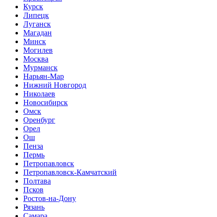
Курск
Липецк
Луганск
Магадан
Минск
Могилев
Москва
Мурманск
Нарьян-Мар
Нижний Новгород
Николаев
Новосибирск
Омск
Оренбург
Орел
Ош
Пенза
Пермь
Петропавловск
Петропавловск-Камчатский
Полтава
Псков
Ростов-на-Дону
Рязань
Самара