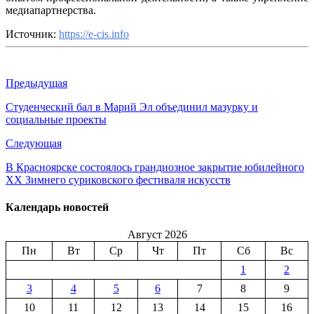
медиапартнерства.
Источник:
https://e-cis.info
Предыдущая
Студенческий бал в Марий Эл объединил мазурку и
социальные проекты
Следующая
В Красноярске состоялось грандиозное закрытие юбилейного
XX Зимнего суриковского фестиваля искусств
Календарь новостей
Август 2026
Пн
Вт
Ср
Чт
Пт
Сб
Вс
1
2
3
4
5
6
7
8
9
10
11
12
13
14
15
16