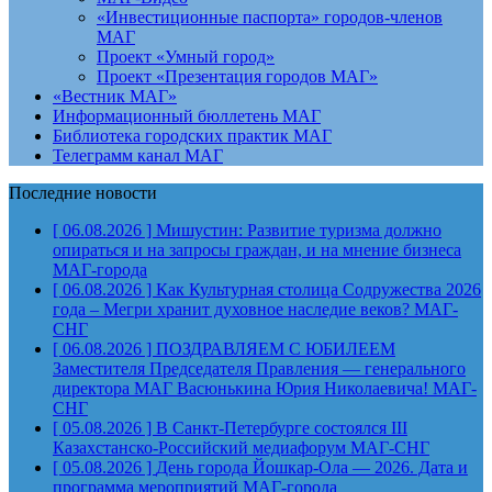
«Инвестиционные паспорта» городов-членов
МАГ
Проект «Умный город»
Проект «Презентация городов МАГ»
«Вестник МАГ»
Информационный бюллетень МАГ
Библиотека городских практик МАГ
Телеграмм канал МАГ
Последние новости
[ 06.08.2026 ]
Мишустин: Развитие туризма должно
опираться и на запросы граждан, и на мнение бизнеса
МАГ-города
[ 06.08.2026 ]
Как Культурная столица Содружества 2026
года – Мегри хранит духовное наследие веков?
МАГ-
СНГ
[ 06.08.2026 ]
ПОЗДРАВЛЯЕМ С ЮБИЛЕЕМ
Заместителя Председателя Правления — генерального
директора МАГ Васюнькина Юрия Николаевича!
МАГ-
СНГ
[ 05.08.2026 ]
В Санкт-Петербурге состоялся III
Казахстанско-Российский медиафорум
МАГ-СНГ
[ 05.08.2026 ]
День города Йошкар-Ола — 2026. Дата и
программа мероприятий
МАГ-города