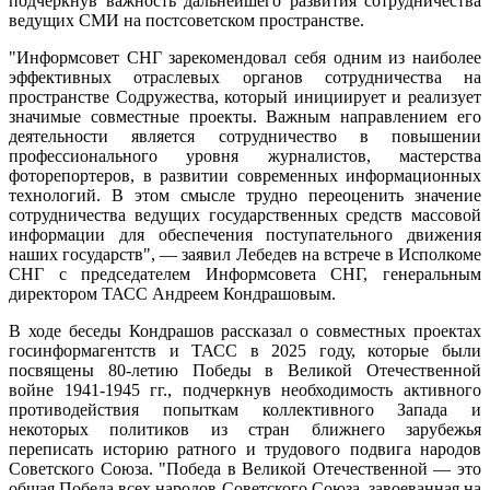
подчеркнув важность дальнейшего развития сотрудничества
Содружес
ведущих СМИ на постсоветском пространстве.
"Информсовет СНГ зарекомендовал себя одним из наиболее
эффективных отраслевых органов сотрудничества на
пространстве Содружества, который инициирует и реализует
значимые совместные проекты. Важным направлением его
деятельности является сотрудничество в повышении
профессионального уровня журналистов, мастерства
фоторепортеров, в развитии современных информационных
технологий. В этом смысле трудно переоценить значение
сотрудничества ведущих государственных средств массовой
информации для обеспечения поступательного движения
наших государств", — заявил Лебедев на встрече в Исполкоме
СНГ с председателем Информсовета СНГ, генеральным
директором ТАСС Андреем Кондрашовым.
В ходе беседы Кондрашов рассказал о совместных проектах
госинформагентств и ТАСС в 2025 году, которые были
посвящены 80-летию Победы в Великой Отечественной
войне 1941-1945 гг., подчеркнув необходимость активного
противодействия попыткам коллективного Запада и
некоторых политиков из стран ближнего зарубежья
переписать историю ратного и трудового подвига народов
Советского Союза. "Победа в Великой Отечественной — это
общая Победа всех народов Советского Союза, завоеванная на