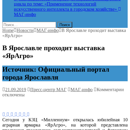
цикла по теме: «Применение технологий
искусственного интеллекта в городском хозяйстве»
МАГ-инфо
Найти:
Home
Новости
МАГ-инфо
В Ярославле проходит выставка
«ЯрАгро»
В Ярославле проходит выставка
«ЯрАгро»
Источник: Официальный портал
города Ярославля
к
21.09.2019
Пресс-центр МАГ
МАГ-инфо
Комментарии
за
отключены
В
Яр
пр
вы
Сегодня у КЗЦ «Миллениум» открылась юбилейная 10
«Я
аграрная ярмарка «ЯрАгро», на которой представлена