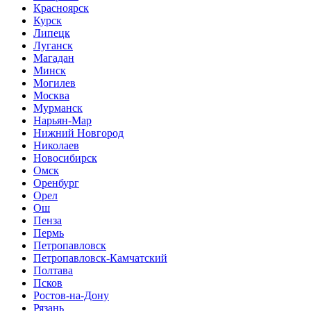
Красноярск
Курск
Липецк
Луганск
Магадан
Минск
Могилев
Москва
Мурманск
Нарьян-Мар
Нижний Новгород
Николаев
Новосибирск
Омск
Оренбург
Орел
Ош
Пенза
Пермь
Петропавловск
Петропавловск-Камчатский
Полтава
Псков
Ростов-на-Дону
Рязань