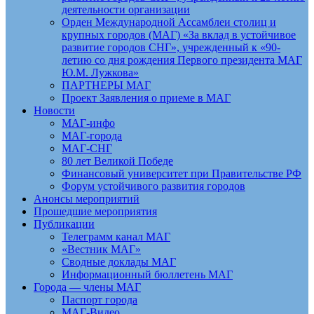
деятельности организации
Орден Международной Ассамблеи столиц и
крупных городов (МАГ) «За вклад в устойчивое
развитие городов СНГ», учрежденный к «90-
летию со дня рождения Первого президента МАГ
Ю.М. Лужкова»
ПАРТНЕРЫ МАГ
Проект Заявления о приеме в МАГ
Новости
МАГ-инфо
МАГ-города
МАГ-СНГ
80 лет Великой Победе
Финансовый университет при Правительстве РФ
Форум устойчивого развития городов
Анонсы мероприятий
Прошедшие мероприятия
Публикации
Телеграмм канал МАГ
«Вестник МАГ»
Сводные доклады МАГ
Информационный бюллетень МАГ
Города — члены МАГ
Паспорт города
МАГ-Видео