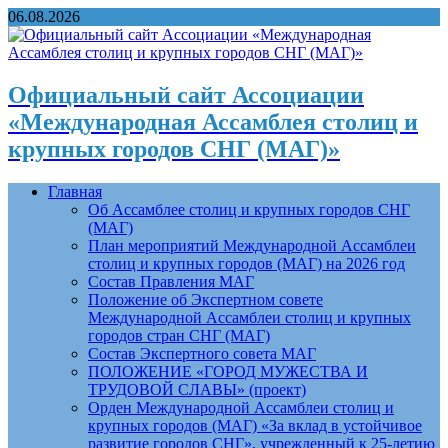
06.08.2026
Официальный сайт Ассоциации
«Международная Ассамблея столиц и
крупных городов СНГ (МАГ)»
Главная
Об Ассамблее столиц и крупных городов СНГ
(МАГ)
План мероприятий Международной Ассамблеи
столиц и крупных городов (МАГ) на 2026 год
Состав Правления МАГ
Положение об Экспертном совете
Международной Ассамблеи столиц и крупных
городов стран СНГ (МАГ)
Состав Экспертного совета МАГ
ПОЛОЖЕНИЕ «ГОРОД МУЖЕСТВА И
ТРУДОВОЙ СЛАВЫ» (проект)
Орден Международной Ассамблеи столиц и
крупных городов (МАГ) «За вклад в устойчивое
развитие городов СНГ», учрежденный к 25-летию