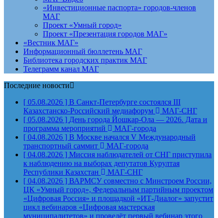
«Инвестиционные паспорта» городов-членов
МАГ
Проект «Умный город»
Проект «Презентация городов МАГ»
«Вестник МАГ»
Информационный бюллетень МАГ
Библиотека городских практик МАГ
Телеграмм канал МАГ
Последние новости
[ 05.08.2026 ]
В Санкт-Петербурге состоялся III
Казахстанско-Российский медиафорум
МАГ-СНГ
[ 05.08.2026 ]
День города Йошкар-Ола — 2026. Дата и
программа мероприятий
МАГ-города
[ 04.08.2026 ]
В Москве начался V Международный
транспортный саммит
МАГ-города
[ 04.08.2026 ]
Миссия наблюдателей от СНГ приступила
к наблюдению на выборах депутатов Курултая
Республики Казахстан
МАГ-СНГ
[ 04.08.2026 ]
ВАРМСУ совместно с Минстроем России,
ЦК «Умный город», Федеральным партийным проектом
«Цифровая Россия» и площадкой «ИТ-Диалог» запустит
цикл вебинаров «Цифровая мастерская
муниципалитетов» и проведёт первый вебинар этого