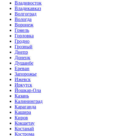
Владивосток
Владикавказ
Волгоград
Вологда
Воронеж
Гомель
Горловка
Гродно
Грозный
Днепр
Донецк
Душанбе
Ереван
Запорожье
Ижевск
Иркутск
Йошкар-Ола
Казань
Калининград
Караганда
Кашира
Киров
Кокшетау
Костанай
Кострома