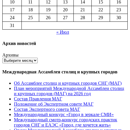
10
11
12
13
14
15
16
17
18
19
20
21
22
23
24
25
26
27
28
29
30
31
« Июл
Архив новостей
Архивы
Международная Ассамблея столиц и крупных городов
Об Ассамблее столиц и крупных городов СНГ (МАГ)
План мероприятий Международной Ассамблеи столиц
и крупных городов (МАГ) на 2026 год
Состав Правления МАГ
Положение об Экспертном совете МАГ
Состав Экспертного совета МАГ
Международный конкурс «Город в зеркале СМИ»
Международный смотр-конкурс городских практик
городов СНГ и ЕАЭС «Город, где хочется жить»