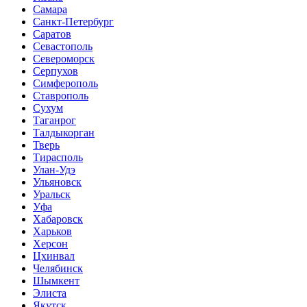
Самара
Санкт-Петербург
Саратов
Севастополь
Североморск
Серпухов
Симферополь
Ставрополь
Сухум
Таганрог
Tалдыкорган
Тверь
Тирасполь
Улан-Удэ
Ульяновск
Уральск
Уфа
Хабаровск
Харьков
Херсон
Цхинвал
Челябинск
Шымкент
Элиста
Якутск