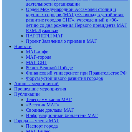
деятельности организации
Орден Международной Ассамблеи столиц и
крупных городов (МАГ) «За вклад в устойчивое
развитие городов СНГ», учрежденный к «90-
летию со дня рождения Первого президента МАГ
Ю.М. Лужкова»
ПАРТНЕРЫ МАГ
Проект Заявления о приеме в МАГ
Новости
МАГ-инфо
МАГ-города
МАГ-СНГ
80 лет Великой Победе
Финансовый университет при Правительстве РФ
Форум устойчивого развития городов
Анонсы мероприятий
Прошедшие мероприятия
Публикации
Телеграмм канал МАГ
«Вестник МАГ»
Сводные доклады МАГ
Информационный бюллетень МАГ
Города — члены МАГ
Паспорт города
МАГ-Видео