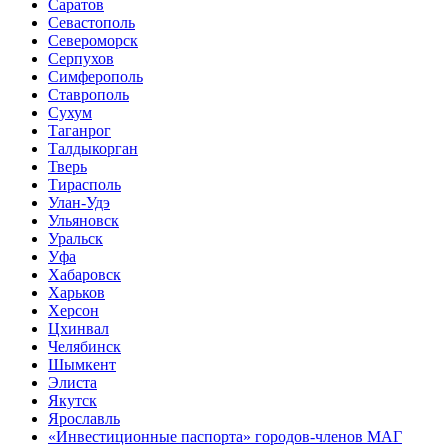
Саратов
Севастополь
Североморск
Серпухов
Симферополь
Ставрополь
Сухум
Таганрог
Tалдыкорган
Тверь
Тирасполь
Улан-Удэ
Ульяновск
Уральск
Уфа
Хабаровск
Харьков
Херсон
Цхинвал
Челябинск
Шымкент
Элиста
Якутск
Ярославль
«Инвестиционные паспорта» городов-членов МАГ