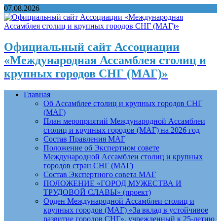
07.08.2026
Официальный сайт Ассоциации
«Международная Ассамблея столиц и
крупных городов СНГ (МАГ)»
Главная
Об Ассамблее столиц и крупных городов СНГ
(МАГ)
План мероприятий Международной Ассамблеи
столиц и крупных городов (МАГ) на 2026 год
Состав Правления МАГ
Положение об Экспертном совете
Международной Ассамблеи столиц и крупных
городов стран СНГ (МАГ)
Состав Экспертного совета МАГ
ПОЛОЖЕНИЕ «ГОРОД МУЖЕСТВА И
ТРУДОВОЙ СЛАВЫ» (проект)
Орден Международной Ассамблеи столиц и
крупных городов (МАГ) «За вклад в устойчивое
развитие городов СНГ», учрежденный к 25-летию