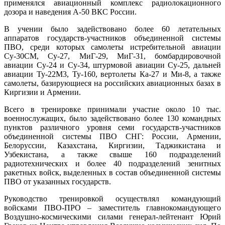
применялся авиационный комплекс радиолокационного
дозора и наведения А-50 ВКС России.
В учении было задействовано более 60 летательных
аппаратов государств-участников объединенной системы
ПВО, среди которых самолеты истребительной авиации
Су-30СМ, Су-27, МиГ-29, МиГ-31, бомбардировочной
авиации Су-24 и Су-34, штурмовой авиации Су-25, дальней
авиации Ту-22М3, Ту-160, вертолеты Ка-27 и Ми-8, а также
самолеты, базирующиеся на российских авиационных базах в
Киргизии и Армении.
Всего в тренировке принимали участие около 10 тыс.
военнослужащих, было задействовано более 130 командных
пунктов различного уровня семи государств-участников
объединенной системы ПВО СНГ: России, Армении,
Белоруссии, Казахстана, Киргизии, Таджикистана и
Узбекистана, а также свыше 160 подразделений
радиотехнических и более 40 подразделений зенитных
ракетных войск, выделенных в состав объединенной системы
ПВО от указанных государств.
Руководство тренировкой осуществлял командующий
войсками ПВО-ПРО – заместитель главнокомандующего
Воздушно-космическими силами генерал-лейтенант Юрий