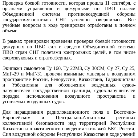
Проверка боевой готовности, которая прошла 11 сентября, с
дежурны
органами управления и дежурными по ПВО силами
сил
Объединенной системы противовоздушной обороны
ПВО
государств-участников СНГ успешно завершилась. Все
СНГ
учебные вопросы в ходе тренировки отработаны в полном
учебные
объеме.
вопросы
были
В рамках тренировки проведена проверка боевой готовности
отработа
дежурных по ПВО сил и средств Объединенной системы
в
ПВО стран СНГ полетами контрольных целей, в том числе
полном
сверхзвуковых и стратосферных.
объеме
Экипажи самолетов Ту-160, Ту-22М3, Су-30СМ, Су-27, Су-25,
МиГ-29 и МиГ-31 провели взаимные маневры в воздушном
пространстве России, Белоруссии, Казахстана, Таджикистана
и Узбекистана для обозначения воздушных судов-
нарушителей государственной границы, судов-нарушителей
порядка использования воздушного пространства и
угоняемых воздушных судов.
Для наращивания радиолокационного поля в Восточно-
Европейском и Центрально-Азиатском регионах
коллективной безопасности над территорией Республики
Казахстан и практического наведения экипажей ВКС России,
Сил воздушной обороны Республики Казахстан в ходе учений