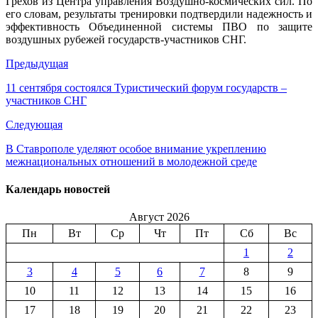
Грехов из Центра управления Воздушно-космических сил. По
его словам, результаты тренировки подтвердили надежность и
эффективность Объединенной системы ПВО по защите
воздушных рубежей государств-участников СНГ.
Предыдущая
11 сентября состоялся Туристический форум государств –
участников СНГ
Следующая
В Ставрополе уделяют особое внимание укреплению
межнациональных отношений в молодежной среде
Календарь новостей
Август 2026
Пн
Вт
Ср
Чт
Пт
Сб
Вс
1
2
3
4
5
6
7
8
9
10
11
12
13
14
15
16
17
18
19
20
21
22
23