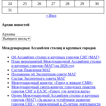
24
25
26
27
28
29
30
31
« Июл
Архив новостей
Архивы
Международная Ассамблея столиц и крупных городов
Об Ассамблее столиц и крупных городов СНГ (МАГ)
План мероприятий Международной Ассамблеи столиц
и крупных городов (МАГ) на 2026 год
Состав Правления МАГ
Положение об Экспертном совете МАГ
Состав Экспертного совета МАГ
Международный конкурс «Город в зеркале СМИ»
Международный смотр-конкурс городских практик
городов СНГ и ЕАЭС «Город, где хочется жить»
Орден Международной Ассамблеи столиц и крупных
городов (МАГ) «За вклад в устойчивое развитие
городов СНГ», учрежденный к 25-летию деятельности