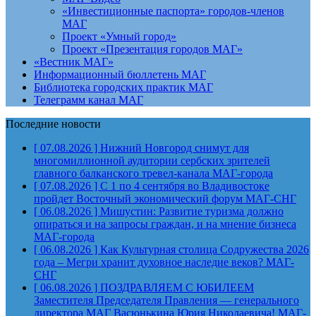
«Инвестиционные паспорта» городов-членов
МАГ
Проект «Умный город»
Проект «Презентация городов МАГ»
«Вестник МАГ»
Информационный бюллетень МАГ
Библиотека городских практик МАГ
Телеграмм канал МАГ
Последние новости
[ 07.08.2026 ]
Нижний Новгород снимут для
многомиллионной аудитории сербских зрителей
главного балканского тревел-канала
МАГ-города
[ 07.08.2026 ]
С 1 по 4 сентября во Владивостоке
пройдет Восточный экономический форум
МАГ-СНГ
[ 06.08.2026 ]
Мишустин: Развитие туризма должно
опираться и на запросы граждан, и на мнение бизнеса
МАГ-города
[ 06.08.2026 ]
Как Культурная столица Содружества 2026
года – Мегри хранит духовное наследие веков?
МАГ-
СНГ
[ 06.08.2026 ]
ПОЗДРАВЛЯЕМ С ЮБИЛЕЕМ
Заместителя Председателя Правления — генерального
директора МАГ Васюнькина Юрия Николаевича!
МАГ-