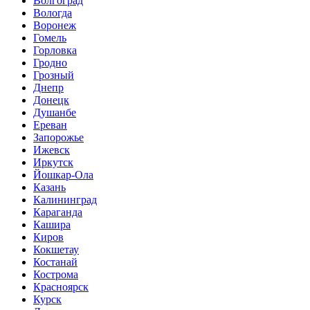
Волгоград
Вологда
Воронеж
Гомель
Горловка
Гродно
Грозный
Днепр
Донецк
Душанбе
Ереван
Запорожье
Ижевск
Иркутск
Йошкар-Ола
Казань
Калининград
Караганда
Кашира
Киров
Кокшетау
Костанай
Кострома
Красноярск
Курск