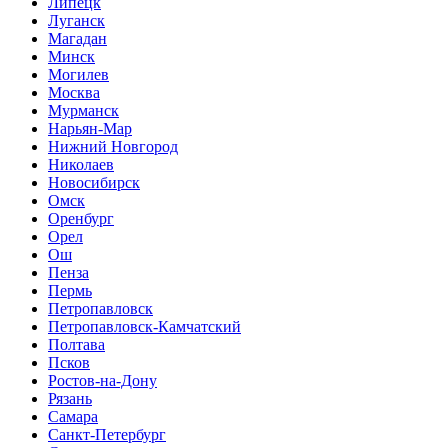
Липецк
Луганск
Магадан
Минск
Могилев
Москва
Мурманск
Нарьян-Мар
Нижний Новгород
Николаев
Новосибирск
Омск
Оренбург
Орел
Ош
Пенза
Пермь
Петропавловск
Петропавловск-Камчатский
Полтава
Псков
Ростов-на-Дону
Рязань
Самара
Санкт-Петербург