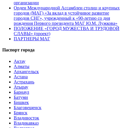
организации
Орден Международной Ассамблеи столиц и крупных
городов (МАГ) «За вклад в устойчивое развитие
городов СНГ», учрежденный к «90-летию со дня
рождения Первого президента МАГ Ю.М. Лужкова»
ПОЛОЖЕНИЕ «ГОРОД МУЖЕСТВА И ТРУДОВОЙ
СЛАВЫ» (проект)
ПАРТНЕРЫ МАГ
Паспорт города
Актау
Алматы
Архангельск
Астана
Астрахань
Атырау
Барнаул
Батуми
Бишкек
Благовещенск
Брянск
Владивосток
Владикавказ