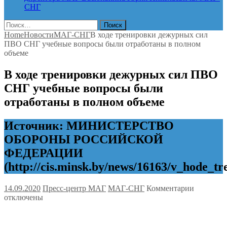
СНГ
Найти:
Home
Новости
МАГ-СНГ
В ходе тренировки дежурных сил
ПВО СНГ учебные вопросы были отработаны в полном
объеме
В ходе тренировки дежурных сил ПВО
СНГ учебные вопросы были
отработаны в полном объеме
Источник: МИНИСТЕРСТВО
ОБОРОНЫ РОССИЙСКОЙ
ФЕДЕРАЦИИ
(http://cis.minsk.by/news/16163/v_hode_
к
14.09.2020
Пресс-центр МАГ
МАГ-СНГ
Комментарии
записи
отключены
В
ходе
трениров