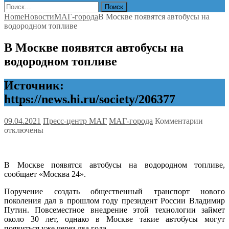
Найти:
Home
Новости
МАГ-города
В Москве появятся автобусы на
водородном топливе
В Москве появятся автобусы на
водородном топливе
Источник:
https://news.hi.ru/society/206377
к
09.04.2021
Пресс-центр МАГ
МАГ-города
Комментарии
записи
отключены
В
Москве
появят
В Москве появятся автобусы на водородном топливе,
автобу
сообщает «Москва 24».
на
водоро
Поручение создать общественный транспорт нового
топлив
поколения дал в прошлом году президент России Владимир
Путин. Повсеместное внедрение этой технологии займет
около 30 лет, однако в Москве такие автобусы могут
появиться уже через два года.