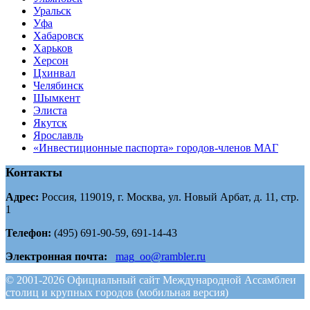
Уральск
Уфа
Хабаровск
Харьков
Херсон
Цхинвал
Челябинск
Шымкент
Элиста
Якутск
Ярославль
«Инвестиционные паспорта» городов-членов МАГ
Контакты
Адрес:
Россия, 119019, г. Москва, ул. Новый Арбат, д. 11, стр.
1
Телефон:
(495) 691-90-59, 691-14-43
Электронная почта:
mag_oo@rambler.ru
© 2001-2026 Официальный сайт Международной Ассамблеи
столиц и крупных городов (мобильная версия)