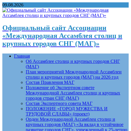
09.08.2026
Официальный сайт Ассоциации
«Международная Ассамблея столиц и
крупных городов СНГ (МАГ)»
Главная
Об Ассамблее столиц и крупных городов СНГ
(МАГ)
План мероприятий Международной Ассамблеи
столиц и крупных городов (МАГ) на 2026 год
Состав Правления МАГ
Положение об Экспертном совете
Международной Ассамблеи столиц и крупных
городов стран СНГ (МАГ)
Состав Экспертного совета МАГ
ПОЛОЖЕНИЕ «ГОРОД МУЖЕСТВА И
ТРУДОВОЙ СЛАВЫ» (проект)
Орден Международной Ассамблеи столиц и
крупных городов (МАГ) «За вклад в устойчивое
развитие городов СНГ», учрежденный к 25-летию