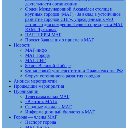
деятельности организации
Орден Международной Ассамблеи столиц и
крупных городов (МАГ) «За вклад в устойчивое
развитие городов СНГ», учрежденный к «90-
летию со дня рождения Первого президента МАГ
Ю.М. Лужкова»
ПАРТНЕРЫ МАГ
Проект Заявления о приеме в МАГ
Новости
МАГ-инфо
МАГ-города
МАГ-СНГ
80 лет Великой Победе
Финансовый университет при Правительстве РФ
Форум устойчивого развития городов
Анонсы мероприятий
Прошедшие мероприятия
Публикации
Телеграмм канал МАГ
«Вестник МАГ»
Сводные доклады МАГ
Информационный бюллетень МАГ
Города — члены МАГ
Паспорт города
МАГ-Видео