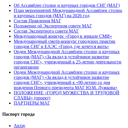
Об Ассамблее столиц и крупных городов СНГ (МАГ)
План мероприятий Международной Ассамблеи столиц
и крупных городов (МАГ) на 2026 год
Состав Правления МАГ
Положение об Экспертном совете МАГ
Состав Экспертного совета МАГ
Международный конкурс «Город в зеркале СМИ»
Международный смотр-конкурс городских практик
городов СНГ и ЕАЭС «Город, где хочется жить»
Орден Международной Ассамблеи столиц и крупных
городов (МАГ) «За вклад в устойчивое развитие
городов СНГ», учрежденный к 25-летию деятельности
организации
Орден Международной Ассамблеи столиц и крупных
городов (МАГ) «За вклад в устойчивое развитие
городов СНГ», учрежденный к «90-летию со дня
рождения Первого президента МАГ Ю.М. Лужкова»
ПОЛОЖЕНИЕ «ГОРОД МУЖЕСТВА И ТРУДОВОЙ
СЛАВЫ» (проект)
ПАРТНЕРЫ МАГ
Паспорт города
Актау