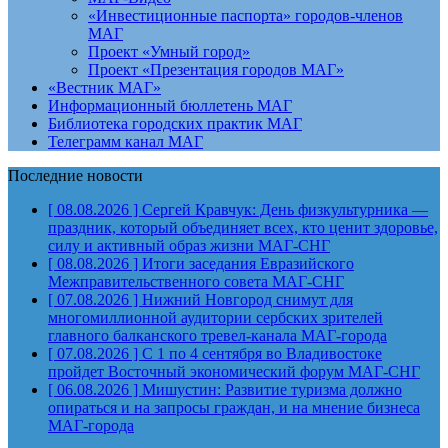
«Инвестиционные паспорта» городов-членов
МАГ
Проект «Умный город»
Проект «Презентация городов МАГ»
«Вестник МАГ»
Информационный бюллетень МАГ
Библиотека городских практик МАГ
Телеграмм канал МАГ
Последние новости
[ 08.08.2026 ]
Сергей Кравчук: День физкультурника —
праздник, который объединяет всех, кто ценит здоровье,
силу и активный образ жизни
МАГ-СНГ
[ 08.08.2026 ]
Итоги заседания Евразийского
Межправительственного совета
МАГ-СНГ
[ 07.08.2026 ]
Нижний Новгород снимут для
многомиллионной аудитории сербских зрителей
главного балканского тревел-канала
МАГ-города
[ 07.08.2026 ]
С 1 по 4 сентября во Владивостоке
пройдет Восточный экономический форум
МАГ-СНГ
[ 06.08.2026 ]
Мишустин: Развитие туризма должно
опираться и на запросы граждан, и на мнение бизнеса
МАГ-города