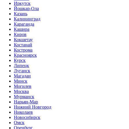
Иркутск
Йошкар-Ола
Казань
Калининград
Караганда
Кашира
Киров
Кокшетау
Костанай
Кострома
Красноярск
Курск
Липецк
Луганск
Магадан
Минск
Могилев
Москва
Мурманск
Нарьян-Мар
Нижний Новгород
Николаев
Новосибирск
Омск
Оренбург