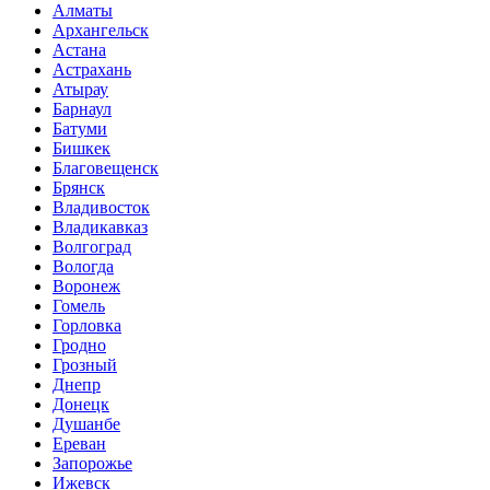
Алматы
Архангельск
Астана
Астрахань
Атырау
Барнаул
Батуми
Бишкек
Благовещенск
Брянск
Владивосток
Владикавказ
Волгоград
Вологда
Воронеж
Гомель
Горловка
Гродно
Грозный
Днепр
Донецк
Душанбе
Ереван
Запорожье
Ижевск