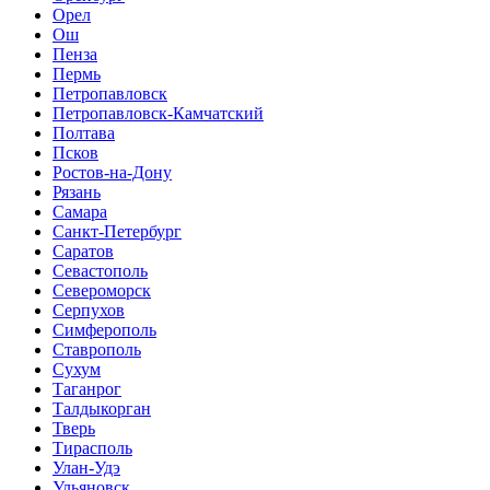
Орел
Ош
Пенза
Пермь
Петропавловск
Петропавловск-Камчатский
Полтава
Псков
Ростов-на-Дону
Рязань
Самара
Санкт-Петербург
Саратов
Севастополь
Североморск
Серпухов
Симферополь
Ставрополь
Сухум
Таганрог
Tалдыкорган
Тверь
Тирасполь
Улан-Удэ
Ульяновск