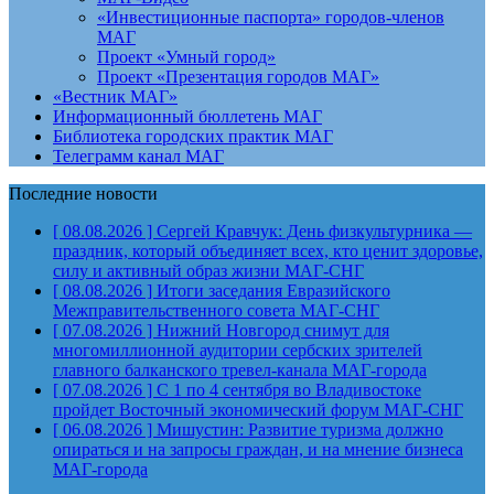
«Инвестиционные паспорта» городов-членов
МАГ
Проект «Умный город»
Проект «Презентация городов МАГ»
«Вестник МАГ»
Информационный бюллетень МАГ
Библиотека городских практик МАГ
Телеграмм канал МАГ
Последние новости
[ 08.08.2026 ]
Сергей Кравчук: День физкультурника —
праздник, который объединяет всех, кто ценит здоровье,
силу и активный образ жизни
МАГ-СНГ
[ 08.08.2026 ]
Итоги заседания Евразийского
Межправительственного совета
МАГ-СНГ
[ 07.08.2026 ]
Нижний Новгород снимут для
многомиллионной аудитории сербских зрителей
главного балканского тревел-канала
МАГ-города
[ 07.08.2026 ]
С 1 по 4 сентября во Владивостоке
пройдет Восточный экономический форум
МАГ-СНГ
[ 06.08.2026 ]
Мишустин: Развитие туризма должно
опираться и на запросы граждан, и на мнение бизнеса
МАГ-города