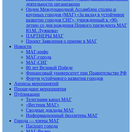
деятельности организации
Орден Международной Ассамблеи столиц и
крупных городов (МАГ) «За вклад в устойчивое
развитие городов СНГ», учрежденный к «90-
летию со дня рождения Первого президента МАГ
Ю.М. Лужкова»
ПАРТНЕРЫ МАГ
Проект Заявления о приеме в МАГ
Новости
МАГ-инфо
МАГ-города
МАГ-СНГ
80 лет Великой Победе
Финансовый университет при Правительстве РФ
Форум устойчивого развития городов
Анонсы мероприятий
Прошедшие мероприятия
Публикации
Телеграмм канал МАГ
«Вестник МАГ»
Сводные доклады МАГ
Информационный бюллетень МАГ
Города — члены МАГ
Паспорт города
МАГ-Видео