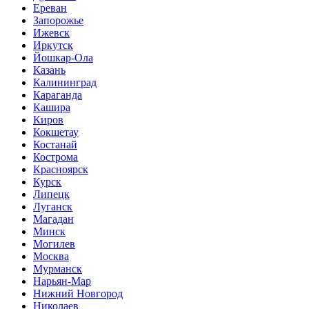
Ереван
Запорожье
Ижевск
Иркутск
Йошкар-Ола
Казань
Калининград
Караганда
Кашира
Киров
Кокшетау
Костанай
Кострома
Красноярск
Курск
Липецк
Луганск
Магадан
Минск
Могилев
Москва
Мурманск
Нарьян-Мар
Нижний Новгород
Николаев