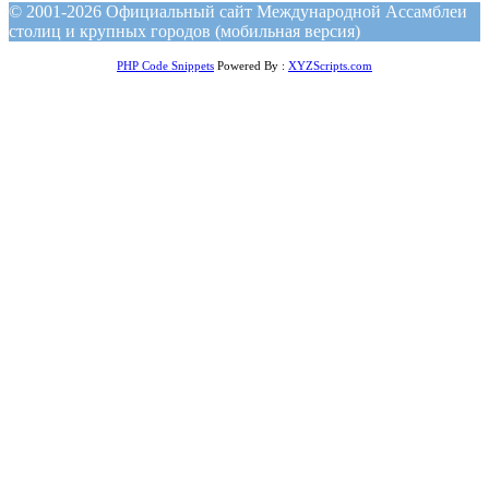
© 2001-2026 Официальный сайт Международной Ассамблеи
столиц и крупных городов (мобильная версия)
PHP Code Snippets
Powered By :
XYZScripts.com