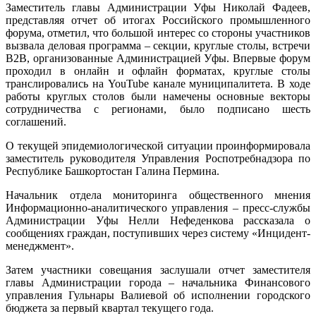
Заместитель главы Администрации Уфы Николай Фадеев,
представляя отчет об итогах Российского промышленного
форума, отметил, что большой интерес со стороны участников
вызвала деловая программа – секции, круглые столы, встречи
B2B, организованные Администрацией Уфы. Впервые форум
проходил в онлайн и офлайн форматах, круглые столы
транслировались на YouTube канале муниципалитета. В ходе
работы круглых столов были намечены основные векторы
сотрудничества с регионами, было подписано шесть
соглашений.
О текущей эпидемиологической ситуации проинформировала
заместитель руководителя Управления Роспотребнадзора по
Республике Башкортостан Галина Пермина.
Начальник отдела мониторинга общественного мнения
Информационно-аналитического управления – пресс-службы
Администрации Уфы Нелли Нефеденкова рассказала о
сообщениях граждан, поступивших через систему «Инцидент-
менеджмент».
Затем участники совещания заслушали отчет заместителя
главы Администрации города – начальника Финансового
управления Гульнары Валиевой об исполнении городского
бюджета за первый квартал текущего года.