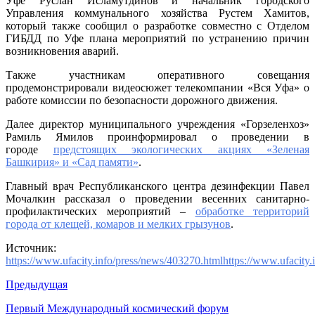
Уфе Руслан Исламутдинов и начальник городского
Управления коммунального хозяйства Рустем Хамитов,
который также сообщил о разработке совместно с Отделом
ГИБДД по Уфе плана мероприятий по устранению причин
возникновения аварий.
Также участникам оперативного совещания
продемонстрировали видеосюжет телекомпании «Вся Уфа» о
работе комиссии по безопасности дорожного движения.
Далее директор муниципального учреждения «Горзеленхоз»
Рамиль Ямилов проинформировал о проведении в
городе
предстоящих экологических акциях «Зеленая
Башкирия» и «Сад памяти»
.
Главный врач Республиканского центра дезинфекции Павел
Мочалкин рассказал о проведении весенних санитарно-
профилактических мероприятий –
обработке территорий
города от клещей, комаров и мелких грызунов
.
Источник:
https://www.ufacity.info/press/news/403270.htmlhttps://www.ufacity
Предыдущая
Первый Международный космический форум