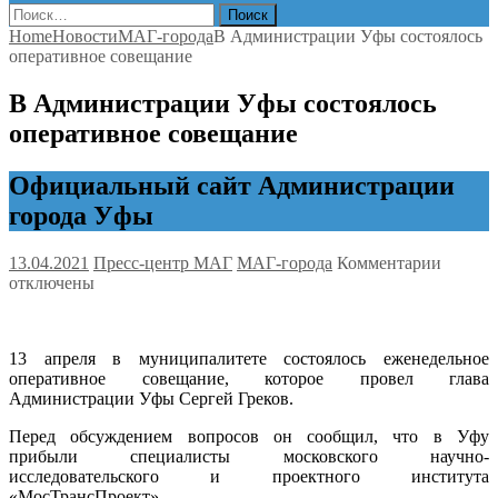
Найти:
Home
Новости
МАГ-города
В Администрации Уфы состоялось
оперативное совещание
В Администрации Уфы состоялось
оперативное совещание
Официальный сайт Администрации
города Уфы
к
13.04.2021
Пресс-центр МАГ
МАГ-города
Комментарии
записи
отключены
В
Админ
Уфы
13 апреля в муниципалитете состоялось еженедельное
состоял
оперативное совещание, которое провел глава
операт
Администрации Уфы Сергей Греков.
совеща
Перед обсуждением вопросов он сообщил, что в Уфу
прибыли специалисты московского научно-
исследовательского и проектного института
«МосТрансПроект».