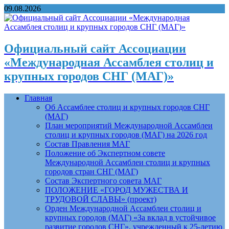
09.08.2026
Официальный сайт Ассоциации
«Международная Ассамблея столиц и
крупных городов СНГ (МАГ)»
Главная
Об Ассамблее столиц и крупных городов СНГ
(МАГ)
План мероприятий Международной Ассамблеи
столиц и крупных городов (МАГ) на 2026 год
Состав Правления МАГ
Положение об Экспертном совете
Международной Ассамблеи столиц и крупных
городов стран СНГ (МАГ)
Состав Экспертного совета МАГ
ПОЛОЖЕНИЕ «ГОРОД МУЖЕСТВА И
ТРУДОВОЙ СЛАВЫ» (проект)
Орден Международной Ассамблеи столиц и
крупных городов (МАГ) «За вклад в устойчивое
развитие городов СНГ», учрежденный к 25-летию