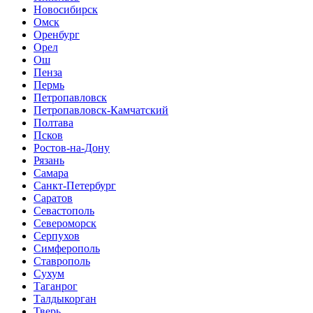
Новосибирск
Омск
Оренбург
Орел
Ош
Пенза
Пермь
Петропавловск
Петропавловск-Камчатский
Полтава
Псков
Ростов-на-Дону
Рязань
Самара
Санкт-Петербург
Саратов
Севастополь
Североморск
Серпухов
Симферополь
Ставрополь
Сухум
Таганрог
Tалдыкорган
Тверь