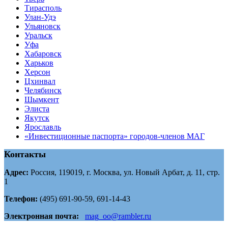
Тирасполь
Улан-Удэ
Ульяновск
Уральск
Уфа
Хабаровск
Харьков
Херсон
Цхинвал
Челябинск
Шымкент
Элиста
Якутск
Ярославль
«Инвестиционные паспорта» городов-членов МАГ
Контакты
Адрес:
Россия, 119019, г. Москва, ул. Новый Арбат, д. 11, стр.
1
Телефон:
(495) 691-90-59, 691-14-43
Электронная почта:
mag_oo@rambler.ru