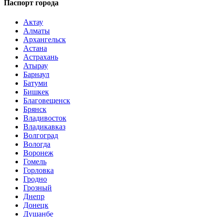
Паспорт города
Актау
Алматы
Архангельск
Астана
Астрахань
Атырау
Барнаул
Батуми
Бишкек
Благовещенск
Брянск
Владивосток
Владикавказ
Волгоград
Вологда
Воронеж
Гомель
Горловка
Гродно
Грозный
Днепр
Донецк
Душанбе