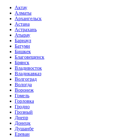
Актау
Алматы
Архангельск
Астана
Астрахань
Атырау
Барнаул
Батуми
Бишкек
Благовещенск
Брянск
Владивосток
Владикавказ
Волгоград
Вологда
Воронеж
Гомель
Горловка
Гродно
Грозный
Днепр
Донецк
Душанбе
Ереван