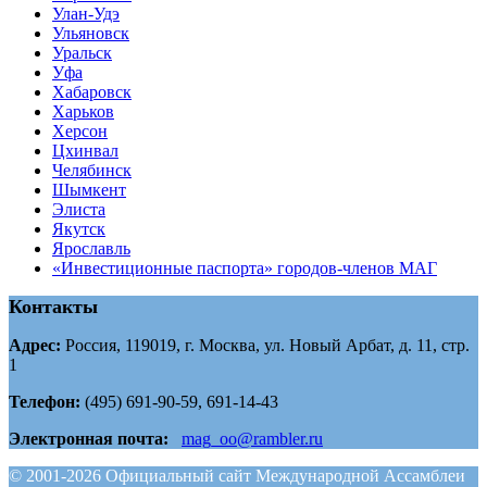
Улан-Удэ
Ульяновск
Уральск
Уфа
Хабаровск
Харьков
Херсон
Цхинвал
Челябинск
Шымкент
Элиста
Якутск
Ярославль
«Инвестиционные паспорта» городов-членов МАГ
Контакты
Адрес:
Россия, 119019, г. Москва, ул. Новый Арбат, д. 11, стр.
1
Телефон:
(495) 691-90-59, 691-14-43
Электронная почта:
mag_oo@rambler.ru
© 2001-2026 Официальный сайт Международной Ассамблеи