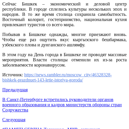
Сейчас Бишкек – экономический и деловой центр
республики. В городе сплелись культуры нескольких эпох и
народов. В то же время столица сохранила самобытность.
Восточный колорит, гостеприимство, национальная кухня
привлекают туристов со всего мира.
Побывав в Бишкеке однажды, многие приезжают вновь.
Чтобы еще раз ощутить вкус кыргызского бешбармака,
узбекского плова и дунганского ашлямфу.
В этом году на День города в Бишкеке не проводят массовые
мероприятия. Власти столицы отменили их из-за роста
заболеваемости коронавирусом.
Источник:
https://news.rambler.ru/moscow_city/46328328-
bishkek-prazdnuet-143-letie-istoriya-goroda/
Предыдущая
В Санкт-Петербурге встретились руководители органов
военного образования и кадров министерств обороны стран
Содружества
Следующая