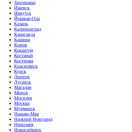
Запорожье
Ижевск
Иркутск
Йошкар-Ола
Казань
Калининград
Караганда
Кашира
Киров
Кокшетау
Костанай
Кострома
Красноярск
Курск
Липецк
Луганск
Магадан
Минск
Могилев
Москва
Мурманск
Нарьян-Мар
Нижний Новгород
Николаев
Новосибирск