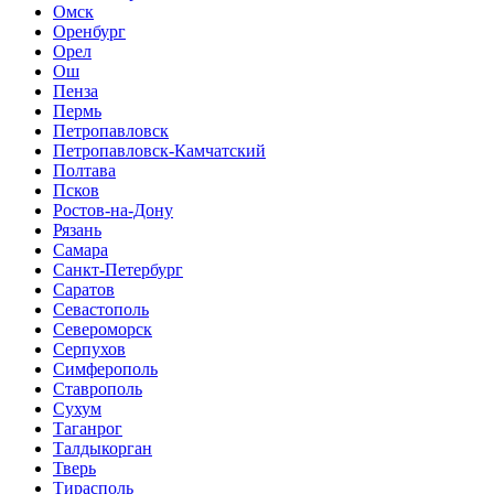
Омск
Оренбург
Орел
Ош
Пенза
Пермь
Петропавловск
Петропавловск-Камчатский
Полтава
Псков
Ростов-на-Дону
Рязань
Самара
Санкт-Петербург
Саратов
Севастополь
Североморск
Серпухов
Симферополь
Ставрополь
Сухум
Таганрог
Tалдыкорган
Тверь
Тирасполь