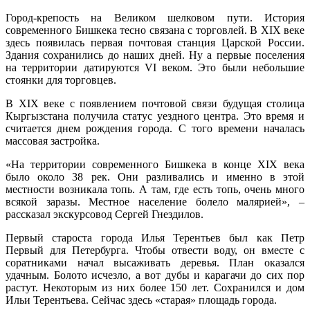
Город-крепость на Великом шелковом пути. История
современного Бишкека тесно связана с торговлей. В XIX веке
здесь появилась первая почтовая станция Царской России.
Здания сохранились до наших дней. Ну а первые поселения
на территории датируются VI веком. Это были небольшие
стоянки для торговцев.
В XIX веке с появлением почтовой связи будущая столица
Кыргызстана получила статус уездного центра. Это время и
считается днем рождения города. С того времени началась
массовая застройка.
«На территории современного Бишкека в конце XIX века
было около 38 рек. Они разливались и именно в этой
местности возникала топь. А там, где есть топь, очень много
всякой заразы. Местное население болело малярией», –
рассказал экскурсовод Сергей Гнездилов.
Первый староста города Илья Терентьев был как Петр
Первый для Петербурга. Чтобы отвести воду, он вместе с
соратниками начал высаживать деревья. План оказался
удачным. Болото исчезло, а вот дубы и карагачи до сих пор
растут. Некоторым из них более 150 лет. Сохранился и дом
Ильи Терентьева. Сейчас здесь «старая» площадь города.