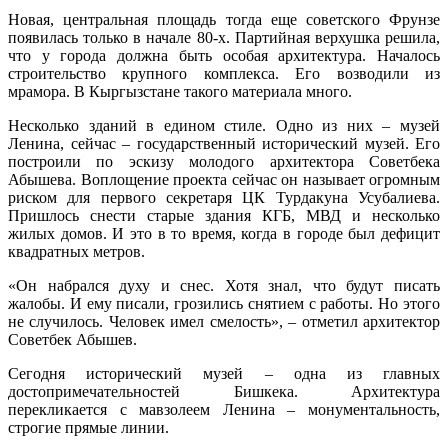
Новая, центральная площадь тогда еще советского Фрунзе
появилась только в начале 80-х. Партийная верхушка решила,
что у города должна быть особая архитектура. Началось
строительство крупного комплекса. Его возводили из
мрамора. В Кыргызстане такого материала много.
Несколько зданий в едином стиле. Одно из них – музей
Ленина, сейчас – государственный исторический музей. Его
построили по эскизу молодого архитектора Советбека
Абышева. Воплощение проекта сейчас он называет огромным
риском для первого секретаря ЦК Турдакуна Усубалиева.
Пришлось снести старые здания КГБ, МВД и несколько
жилых домов. И это в то время, когда в городе был дефицит
квадратных метров.
«Он набрался духу и снес. Хотя знал, что будут писать
жалобы. И ему писали, грозились снятием с работы. Но этого
не случилось. Человек имел смелость», – отметил архитектор
Советбек Абышев.
Сегодня исторический музей – одна из главных
достопримечательностей Бишкека. Архитектура
перекликается с мавзолеем Ленина – монументальность,
строгие прямые линии.