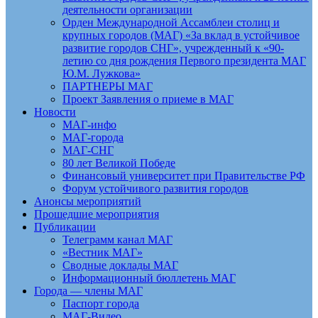
деятельности организации
Орден Международной Ассамблеи столиц и
крупных городов (МАГ) «За вклад в устойчивое
развитие городов СНГ», учрежденный к «90-
летию со дня рождения Первого президента МАГ
Ю.М. Лужкова»
ПАРТНЕРЫ МАГ
Проект Заявления о приеме в МАГ
Новости
МАГ-инфо
МАГ-города
МАГ-СНГ
80 лет Великой Победе
Финансовый университет при Правительстве РФ
Форум устойчивого развития городов
Анонсы мероприятий
Прошедшие мероприятия
Публикации
Телеграмм канал МАГ
«Вестник МАГ»
Сводные доклады МАГ
Информационный бюллетень МАГ
Города — члены МАГ
Паспорт города
МАГ-Видео