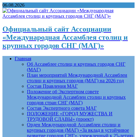
06.08.2026
Официальный сайт Ассоциации
«Международная Ассамблея столиц и
крупных городов СНГ (МАГ)»
Главная
Об Ассамблее столиц и крупных городов СНГ
(МАГ)
План мероприятий Международной Ассамблеи
столиц и крупных городов (МАГ) на 2026 год
Состав Правления МАГ
Положение об Экспертном совете
Международной Ассамблеи столиц и крупных
городов стран СНГ (МАГ)
Состав Экспертного совета МАГ
ПОЛОЖЕНИЕ «ГОРОД МУЖЕСТВА И
ТРУДОВОЙ СЛАВЫ» (проект)
Орден Международной Ассамблеи столиц и
крупных городов (МАГ) «За вклад в устойчивое
развитие городов СНГ», учрежденный к 25-летию