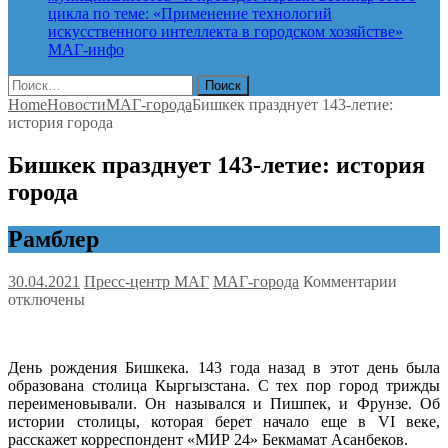
цикла по теме: «Применение технологий
искусственного интеллекта в городском хозяйстве»
МАГ-инфо
Найти:
Home
Новости
МАГ-города
Бишкек празднует 143-летие:
история города
Бишкек празднует 143-летие: история
города
Рамблер
к
30.04.2021
Пресс-центр МАГ
МАГ-города
Комментарии
записи
отключены
Бишке
праздн
143-
День рождения Бишкека. 143 года назад в этот день была
летие:
образована столица Кыргызстана. С тех пор город трижды
истори
переименовывали. Он назывался и Пишпек, и Фрунзе. Об
города
истории столицы, которая берет начало еще в VI веке,
расскажет корреспондент «МИР 24» Бекмамат Асанбеков.