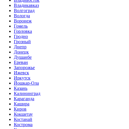
Владивосток
Владикавказ
Волгоград
Вологда
Воронеж
Гомель
Горловка
Гродно
Грозный
Днепр
Донецк
Душанбе
Ереван
Запорожье
Ижевск
Иркутск
Йошкар-Ола
Казань
Калининград
Караганда
Кашира
Киров
Кокшетау
Костанай
Кострома