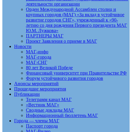
деятельности организации
Орден Международной Ассамблеи столиц и
крупных городов (МАГ) «За вклад в устойчивое
развитие городов СНГ», учрежденный к «90-
летию со дня рождения Первого президента МАГ
Ю.М. Лужкова»
ПАРТНЕРЫ МАГ
Проект Заявления о приеме в МАГ
Новости
МАГ-инфо
МАГ-города
МАГ-СНГ
80 лет Великой Победе
Финансовый университет при Правительстве РФ
Форум устойчивого развития городов
Анонсы мероприятий
Прошедшие мероприятия
Публикации
Телеграмм канал МАГ
«Вестник МАГ»
Сводные доклады МАГ
Информационный бюллетень МАГ
Города — члены МАГ
Паспорт города
МАГ-Видео