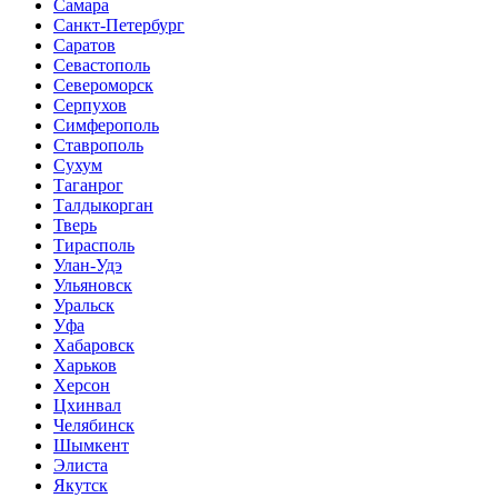
Самара
Санкт-Петербург
Саратов
Севастополь
Североморск
Серпухов
Симферополь
Ставрополь
Сухум
Таганрог
Tалдыкорган
Тверь
Тирасполь
Улан-Удэ
Ульяновск
Уральск
Уфа
Хабаровск
Харьков
Херсон
Цхинвал
Челябинск
Шымкент
Элиста
Якутск