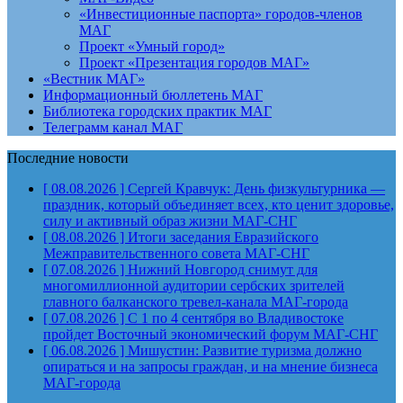
«Инвестиционные паспорта» городов-членов
МАГ
Проект «Умный город»
Проект «Презентация городов МАГ»
«Вестник МАГ»
Информационный бюллетень МАГ
Библиотека городских практик МАГ
Телеграмм канал МАГ
Последние новости
[ 08.08.2026 ]
Сергей Кравчук: День физкультурника —
праздник, который объединяет всех, кто ценит здоровье,
силу и активный образ жизни
МАГ-СНГ
[ 08.08.2026 ]
Итоги заседания Евразийского
Межправительственного совета
МАГ-СНГ
[ 07.08.2026 ]
Нижний Новгород снимут для
многомиллионной аудитории сербских зрителей
главного балканского тревел-канала
МАГ-города
[ 07.08.2026 ]
С 1 по 4 сентября во Владивостоке
пройдет Восточный экономический форум
МАГ-СНГ
[ 06.08.2026 ]
Мишустин: Развитие туризма должно
опираться и на запросы граждан, и на мнение бизнеса
МАГ-города