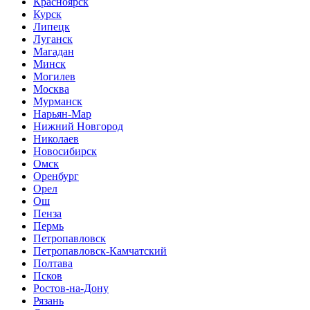
Красноярск
Курск
Липецк
Луганск
Магадан
Минск
Могилев
Москва
Мурманск
Нарьян-Мар
Нижний Новгород
Николаев
Новосибирск
Омск
Оренбург
Орел
Ош
Пенза
Пермь
Петропавловск
Петропавловск-Камчатский
Полтава
Псков
Ростов-на-Дону
Рязань