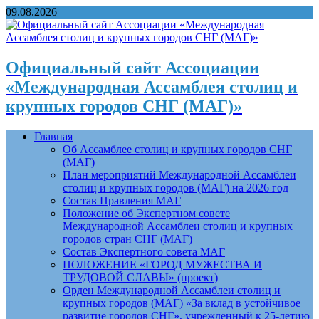
09.08.2026
Официальный сайт Ассоциации
«Международная Ассамблея столиц и
крупных городов СНГ (МАГ)»
Главная
Об Ассамблее столиц и крупных городов СНГ
(МАГ)
План мероприятий Международной Ассамблеи
столиц и крупных городов (МАГ) на 2026 год
Состав Правления МАГ
Положение об Экспертном совете
Международной Ассамблеи столиц и крупных
городов стран СНГ (МАГ)
Состав Экспертного совета МАГ
ПОЛОЖЕНИЕ «ГОРОД МУЖЕСТВА И
ТРУДОВОЙ СЛАВЫ» (проект)
Орден Международной Ассамблеи столиц и
крупных городов (МАГ) «За вклад в устойчивое
развитие городов СНГ», учрежденный к 25-летию