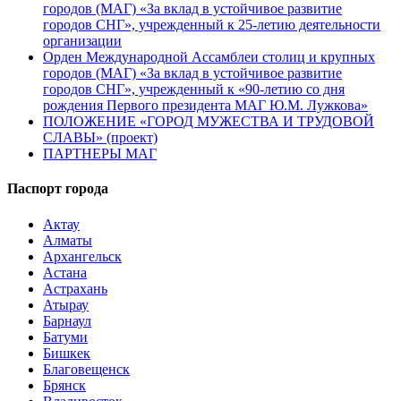
городов (МАГ) «За вклад в устойчивое развитие
городов СНГ», учрежденный к 25-летию деятельности
организации
Орден Международной Ассамблеи столиц и крупных
городов (МАГ) «За вклад в устойчивое развитие
городов СНГ», учрежденный к «90-летию со дня
рождения Первого президента МАГ Ю.М. Лужкова»
ПОЛОЖЕНИЕ «ГОРОД МУЖЕСТВА И ТРУДОВОЙ
СЛАВЫ» (проект)
ПАРТНЕРЫ МАГ
Паспорт города
Актау
Алматы
Архангельск
Астана
Астрахань
Атырау
Барнаул
Батуми
Бишкек
Благовещенск
Брянск