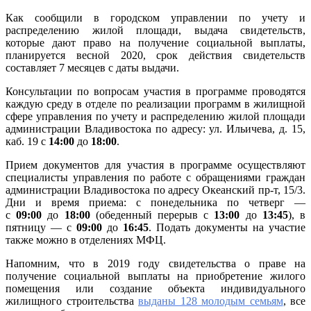
на
Как сообщили в городском управлении по учету и
приобр
распределению жилой площади, выдача свидетельств,
жилья
которые дают право на получение социальной выплаты,
планируется весной 2020, срок действия свидетельств
составляет 7 месяцев с даты выдачи.
Консультации по вопросам участия в программе проводятся
каждую среду в отделе по реализации программ в жилищной
сфере управления по учету и распределению жилой площади
администрации Владивостока по адресу: ул. Ильичева, д. 15,
каб. 19 с
14:00
до
18:00
.
Прием документов для участия в программе осуществляют
специалисты управления по работе с обращениями граждан
администрации Владивостока по адресу Океанский пр-т, 15/3.
Дни и время приема: с понедельника по четверг —
с
09:00
до
18:00
(обеденный перерыв с
13:00
до
13:45
), в
пятницу — с
09:00
до
16:45
. Подать документы на участие
также можно в отделениях МФЦ.
Напомним, что в 2019 году свидетельства о праве на
получение социальной выплаты на приобретение жилого
помещения или создание объекта индивидуального
жилищного строительства
выданы 128 молодым семьям
, все