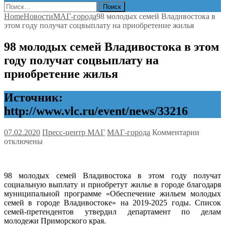
Найти:
Home
Новости
МАГ-города
98 молодых семей Владивостока в
этом году получат соцвыплату на приобретение жилья
98 молодых семей Владивостока в этом
году получат соцвыплату на
приобретение жилья
Источник:
http://www.vlc.ru/event/news/33216
к
07.02.2020
Пресс-центр МАГ
МАГ-города
Комментарии
записи
отключены
98
молод
семей
98 молодых семей Владивостока в этом году получат
Владив
социальную выплату и приобретут жилье в городе благодаря
в
муниципальной программе «Обеспечение жильем молодых
этом
семей в городе Владивостоке» на 2019-2025 годы. Список
году
семей-претендентов утвердил департамент по делам
получа
молодежи Приморского края.
соцвып