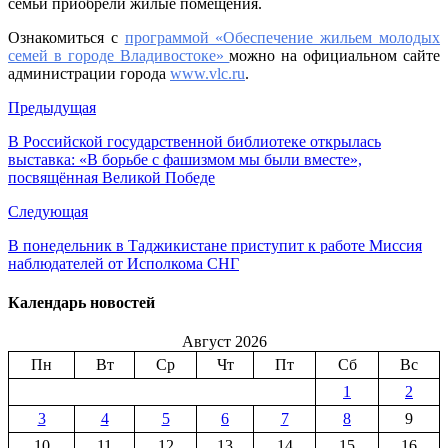
семьи приобрели жилые помещения.
Ознакомиться с
программой «Обеспечение жильем молодых
семей в городе Владивостоке»
можно на официальном сайте
администрации города
www.vlc.ru
.
Предыдущая
В Российской государственной библиотеке открылась
выставка: «В борьбе с фашизмом мы были вместе»,
посвящённая Великой Победе
Следующая
В понедельник в Таджикистане приступит к работе Миссия
наблюдателей от Исполкома СНГ
Календарь новостей
Август 2026
Пн
Вт
Ср
Чт
Пт
Сб
Вс
1
2
3
4
5
6
7
8
9
10
11
12
13
14
15
16