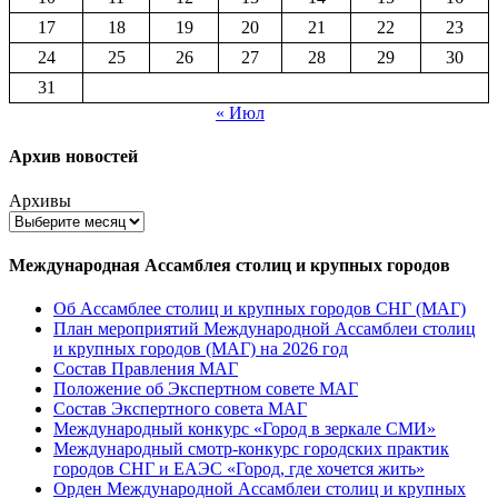
17
18
19
20
21
22
23
24
25
26
27
28
29
30
31
« Июл
Архив новостей
Архивы
Международная Ассамблея столиц и крупных городов
Об Ассамблее столиц и крупных городов СНГ (МАГ)
План мероприятий Международной Ассамблеи столиц
и крупных городов (МАГ) на 2026 год
Состав Правления МАГ
Положение об Экспертном совете МАГ
Состав Экспертного совета МАГ
Международный конкурс «Город в зеркале СМИ»
Международный смотр-конкурс городских практик
городов СНГ и ЕАЭС «Город, где хочется жить»
Орден Международной Ассамблеи столиц и крупных