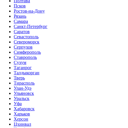
Полтава
Псков
Ростов-на-Дону
Рязань
Самара
Санкт-Петербург
Саратов
Севастополь
Североморск
Серпухов
Симферополь
Ставрополь
Сухум
Таганрог
Tалдыкорган
Тверь
Тирасполь
Улан-Удэ
Ульяновск
Уральск
Уфа
Хабаровск
Харьков
Херсон
Цхинвал