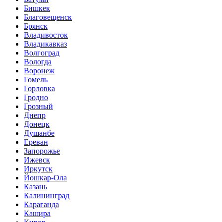
Бишкек
Благовещенск
Брянск
Владивосток
Владикавказ
Волгоград
Вологда
Воронеж
Гомель
Горловка
Гродно
Грозный
Днепр
Донецк
Душанбе
Ереван
Запорожье
Ижевск
Иркутск
Йошкар-Ола
Казань
Калининград
Караганда
Кашира