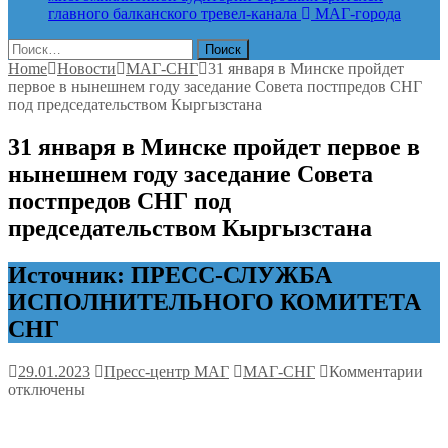
главного балканского тревел-канала
МАГ-города
Найти:
Home
Новости
МАГ-СНГ
31 января в Минске пройдет
первое в нынешнем году заседание Совета постпредов СНГ
под председательством Кыргызстана
31 января в Минске пройдет первое в
нынешнем году заседание Совета
постпредов СНГ под
председательством Кыргызстана
Источник: ПРЕСС-СЛУЖБА
ИСПОЛНИТЕЛЬНОГО КОМИТЕТА
СНГ
к
29.01.2023
Пресс-центр МАГ
МАГ-СНГ
Комментарии
зап
отключены
31
янв
в