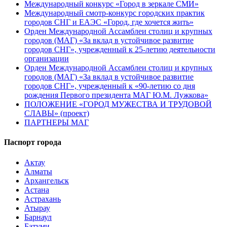
Международный конкурс «Город в зеркале СМИ»
Международный смотр-конкурс городских практик
городов СНГ и ЕАЭС «Город, где хочется жить»
Орден Международной Ассамблеи столиц и крупных
городов (МАГ) «За вклад в устойчивое развитие
городов СНГ», учрежденный к 25-летию деятельности
организации
Орден Международной Ассамблеи столиц и крупных
городов (МАГ) «За вклад в устойчивое развитие
городов СНГ», учрежденный к «90-летию со дня
рождения Первого президента МАГ Ю.М. Лужкова»
ПОЛОЖЕНИЕ «ГОРОД МУЖЕСТВА И ТРУДОВОЙ
СЛАВЫ» (проект)
ПАРТНЕРЫ МАГ
Паспорт города
Актау
Алматы
Архангельск
Астана
Астрахань
Атырау
Барнаул
Батуми