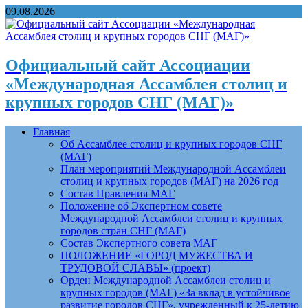
09.08.2026
Официальный сайт Ассоциации
«Международная Ассамблея столиц и
крупных городов СНГ (МАГ)»
Главная
Об Ассамблее столиц и крупных городов СНГ
(МАГ)
План мероприятий Международной Ассамблеи
столиц и крупных городов (МАГ) на 2026 год
Состав Правления МАГ
Положение об Экспертном совете
Международной Ассамблеи столиц и крупных
городов стран СНГ (МАГ)
Состав Экспертного совета МАГ
ПОЛОЖЕНИЕ «ГОРОД МУЖЕСТВА И
ТРУДОВОЙ СЛАВЫ» (проект)
Орден Международной Ассамблеи столиц и
крупных городов (МАГ) «За вклад в устойчивое
развитие городов СНГ», учрежденный к 25-летию