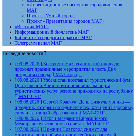
«Инвестиционные паспорта» городов-членов
МАГ
Проект «Умный город»
Проект «Презентация городов МАГ»
«Вестник МАГ»
Информационный бюллетень МАГ
Библиотека городских практик МАГ
Телеграмм канал МАГ
Последние новости
[ 09.08.2026 ]
Кострома. На Сусанинской площади
проходят праздничные мероприятия в честь Дня
рождения города
МАГ-города
[ 09.08.2026 ]
Узбекистан возглавил туристический бум
Центральной Азии: почти половина экспорта
туристических услуг региона приходится на республику
МАГ-СНГ
[ 08.08.2026 ]
Сергей Кравчук: День физкультурника —
праздник, который объединяет всех, кто ценит здоровье,
силу и активный образ жизни
МАГ-СНГ
[ 08.08.2026 ]
Итоги заседания Евразийского
Межправительственного совета
МАГ-СНГ
[ 07.08.2026 ]
Нижний Новгород снимут для
многомиллионной аудитории сербских зрителей