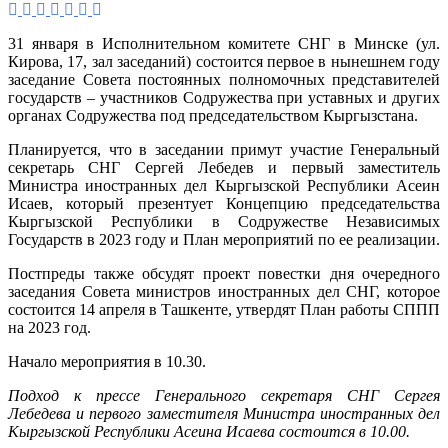
Ми
про
31 января в Исполнительном комитете СНГ в Минске (ул.
пер
Кирова, 17, зал заседаний) состоится первое в нынешнем году
в
заседание Совета постоянных полномочных представителей
ны
государств – участников Содружества при уставных и других
год
органах Содружества под председательством Кыргызстана.
зас
Сов
Планируется, что в заседании примут участие Генеральный
пос
секретарь СНГ Сергей Лебедев и первый заместитель
СН
Министра иностранных дел Кыргызской Республики Асеин
под
Исаев, который презентует Концепцию председательства
пре
Кыргызской Республики в Содружестве Независимых
Кыр
Государств в 2023 году и План мероприятий по ее реализации.
Постпреды также обсудят проект повестки дня очередного
заседания Совета министров иностранных дел СНГ, которое
состоится 14 апреля в Ташкенте, утвердят План работы СППП
на 2023 год.
Начало мероприятия в 10.30.
Подход к прессе Генерального секретаря СНГ Сергея
Лебедева и первого заместителя Министра иностранных дел
Кыргызской Республики Асеина Исаева состоится в 10.00.