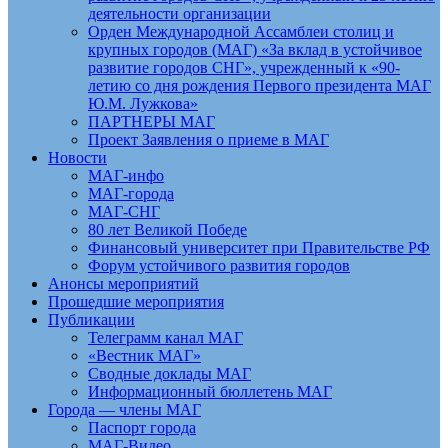
деятельности организации
Орден Международной Ассамблеи столиц и
крупных городов (МАГ) «За вклад в устойчивое
развитие городов СНГ», учрежденный к «90-
летию со дня рождения Первого президента МАГ
Ю.М. Лужкова»
ПАРТНЕРЫ МАГ
Проект Заявления о приеме в МАГ
Новости
МАГ-инфо
МАГ-города
МАГ-СНГ
80 лет Великой Победе
Финансовый университет при Правительстве РФ
Форум устойчивого развития городов
Анонсы мероприятий
Прошедшие мероприятия
Публикации
Телеграмм канал МАГ
«Вестник МАГ»
Сводные доклады МАГ
Информационный бюллетень МАГ
Города — члены МАГ
Паспорт города
МАГ-Видео