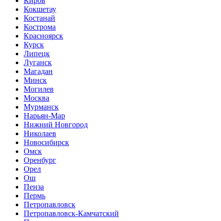
Киров
Кокшетау
Костанай
Кострома
Красноярск
Курск
Липецк
Луганск
Магадан
Минск
Могилев
Москва
Мурманск
Нарьян-Мар
Нижний Новгород
Николаев
Новосибирск
Омск
Оренбург
Орел
Ош
Пенза
Пермь
Петропавловск
Петропавловск-Камчатский