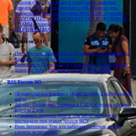
городов (МАГ) «За вклад в устойчивое развитие
городов СНГ», учрежденный к «90-летию со дня
рождения Первого президента МАГ Ю.М. Лужкова»
ПОЛОЖЕНИЕ «ГОРОД МУЖЕСТВА И ТРУДОВОЙ
СЛАВЫ» (проект)
ПАРТНЕРЫ МАГ
Руководители МАГ
Председатель Правления МАГ, мэр города Хабаровска:
Кравчук Сергей Анатольевич
Заместитель Председателя Правления — генеральный
директор МАГ: Васюнькин Юрий Николаевич
Россия 365
«Буран» сыграл вничью с «Кристаллом» в контрольном
матче
Atlantic: Поддержка Украины в США потеряла импульс
всего за 2 дня
11 мирных жителей ДНР, в том числе двое детей,
пострадали при атаках дронов ВСУ
Врач Зятенкова: Тем, кто работает по ночам, важно
следить за питанием