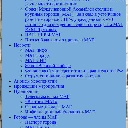
деятельности организации
Орден Международной Ассамблеи столиц и
крупных городов (МАГ) «За вклад в устойчивое
развитие городов СНГ», учрежденный к «90-
летию со дня рождения Первого президента МАГ
Ю.М. Лужкова»
ПАРТНЕРЫ МАГ
Проект Заявления о приеме в МАГ
Новости
МАГ-инфо
МАГ-города
МАГ-СНГ
80 лет Великой Победе
Финансовый университет при Правительстве РФ
Форум устойчивого развития городов
Анонсы мероприятий
Прошедшие мероприятия
Публикации
Телеграмм канал МАГ
«Вестник МАГ»
Сводные доклады МАГ
Информационный бюллетень МАГ
Города — члены МАГ
Паспорт города
МАГ-Видео