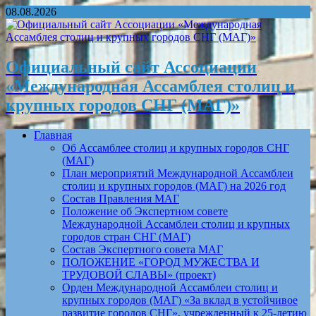
08.08.2026
Официальный сайт Ассоциации
«Международная Ассамблея столиц и
крупных городов СНГ (МАГ)»
Главная
Об Ассамблее столиц и крупных городов СНГ
(МАГ)
План мероприятий Международной Ассамблеи
столиц и крупных городов (МАГ) на 2026 год
Состав Правления МАГ
Положение об Экспертном совете
Международной Ассамблеи столиц и крупных
городов стран СНГ (МАГ)
Состав Экспертного совета МАГ
ПОЛОЖЕНИЕ «ГОРОД МУЖЕСТВА И
ТРУДОВОЙ СЛАВЫ» (проект)
Орден Международной Ассамблеи столиц и
крупных городов (МАГ) «За вклад в устойчивое
развитие городов СНГ», учрежденный к 25-летию