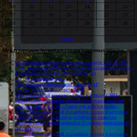
10
11
12
13
14
15
16
17
18
19
20
21
22
23
24
25
26
27
28
29
30
31
« Июл
Международная Ассамблея столиц и крупных городов
Об Ассамблее столиц и крупных городов СНГ (МАГ)
План мероприятий Международной Ассамблеи столиц
и крупных городов (МАГ) на 2026 год
Состав Правления МАГ
Положение об Экспертном совете МАГ
Состав Экспертного совета МАГ
Международный конкурс «Город в зеркале СМИ»
Международный смотр-конкурс городских практик
городов СНГ и ЕАЭС «Город, где хочется жить»
Орден Международной Ассамблеи столиц и крупных
городов (МАГ) «За вклад в устойчивое развитие
городов СНГ», учрежденный к 25-летию деятельности
организации
Орден Международной Ассамблеи столиц и крупных