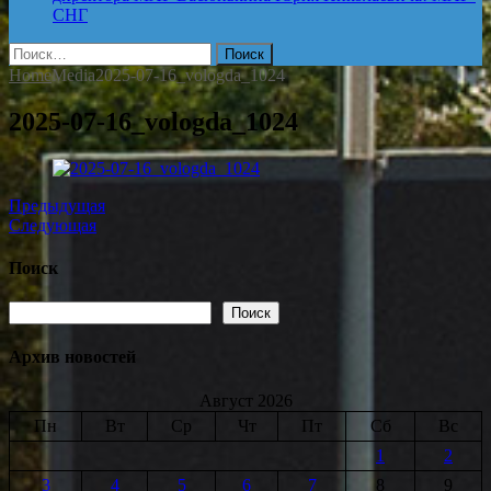
СНГ
Найти:
Home
Media
2025-07-16_vologda_1024
2025-07-16_vologda_1024
Предыдущая
Следующая
Поиск
Поиск
Поиск
Архив новостей
Август 2026
Пн
Вт
Ср
Чт
Пт
Сб
Вс
1
2
3
4
5
6
7
8
9