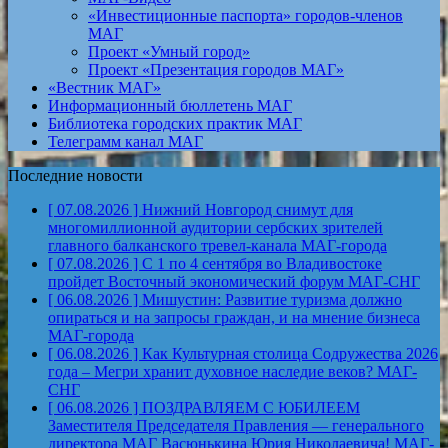
«Инвестиционные паспорта» городов-членов
МАГ
Проект «Умный город»
Проект «Презентация городов МАГ»
«Вестник МАГ»
Информационный бюллетень МАГ
Библиотека городских практик МАГ
Телеграмм канал МАГ
Последние новости
[ 07.08.2026 ]
Нижний Новгород снимут для
многомиллионной аудитории сербских зрителей
главного балканского тревел-канала
МАГ-города
[ 07.08.2026 ]
С 1 по 4 сентября во Владивостоке
пройдет Восточный экономический форум
МАГ-СНГ
[ 06.08.2026 ]
Мишустин: Развитие туризма должно
опираться и на запросы граждан, и на мнение бизнеса
МАГ-города
[ 06.08.2026 ]
Как Культурная столица Содружества 2026
года – Мегри хранит духовное наследие веков?
МАГ-
СНГ
[ 06.08.2026 ]
ПОЗДРАВЛЯЕМ С ЮБИЛЕЕМ
Заместителя Председателя Правления — генерального
директора МАГ Васюнькина Юрия Николаевича!
МАГ-