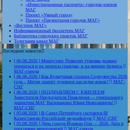
«Инвестиционные паспорта» городов-членов
МАГ
Проект «Умный город»
Проект «Презентация городов МАГ»
«Вестник МАГ»
Информационный бюллетень МАГ
Библиотека городских практик МАГ
Телеграмм канал МАГ
Последние новости
[ 06.08.2026 ]
Мишустин: Развитие туризма должно
опираться и на запросы граждан, и на мнение бизнеса
МАГ-города
[ 06.08.2026 ]
Как Культурная столица Содружества 2026
года – Мегри хранит духовное наследие веков?
МАГ-
СНГ
[ 06.08.2026 ]
ПОЗДРАВЛЯЕМ С ЮБИЛЕЕМ
Заместителя Председателя Правления — генерального
директора МАГ Васюнькина Юрия Николаевича!
МАГ-СНГ
[ 05.08.2026 ]
В Санкт-Петербурге состоялся III
Казахстанско-Российский медиафорум
МАГ-СНГ
[ 05.08.2026 ]
День города Йошкар-Ола — 2026. Дата и
программа мероприятий
МАГ-города