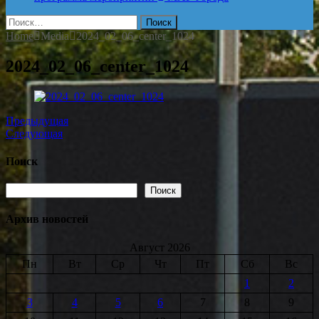
Найти:
Home
Media
2024_02_06_center_1024
2024_02_06_center_1024
Предыдущая
Следующая
Поиск
Поиск
Поиск
Архив новостей
Август 2026
Пн
Вт
Ср
Чт
Пт
Сб
Вс
1
2
3
4
5
6
7
8
9