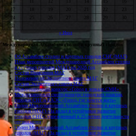
10
11
12
13
14
15
16
17
18
19
20
21
22
23
24
25
26
27
28
29
30
31
« Июл
Международная Ассамблея столиц и крупных городов
Об Ассамблее столиц и крупных городов СНГ (МАГ)
План мероприятий Международной Ассамблеи столиц
и крупных городов (МАГ) на 2026 год
Состав Правления МАГ
Положение об Экспертном совете МАГ
Состав Экспертного совета МАГ
Международный конкурс «Город в зеркале СМИ»
Международный смотр-конкурс городских практик
городов СНГ и ЕАЭС «Город, где хочется жить»
Орден Международной Ассамблеи столиц и крупных
городов (МАГ) «За вклад в устойчивое развитие
городов СНГ», учрежденный к 25-летию деятельности
организации
Орден Международной Ассамблеи столиц и крупных
городов (МАГ) «За вклад в устойчивое развитие