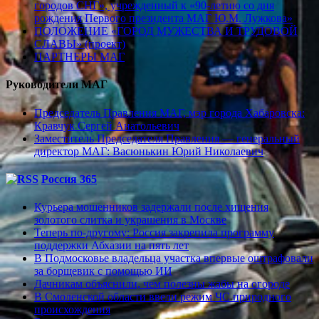
городов СНГ», учрежденный к «90-летию со дня
рождения Первого президента МАГ Ю.М. Лужкова»
ПОЛОЖЕНИЕ «ГОРОД МУЖЕСТВА И ТРУДОВОЙ
СЛАВЫ» (проект)
ПАРТНЕРЫ МАГ
Руководители МАГ
Председатель Правления МАГ, мэр города Хабаровска:
Кравчук Сергей Анатольевич
Заместитель Председателя Правления — генеральный
директор МАГ: Васюнькин Юрий Николаевич
Россия 365
Курьера мошенников задержали после хищения
золотого слитка и украшения в Москве
Теперь по-другому: Россия закрепила программу
поддержки Абхазии на пять лет
В Подмосковье владельца участка впервые оштрафовали
за борщевик с помощью ИИ
Дачникам объяснили, чем полезны жабы на огороде
В Смоленской области ввели режим ЧС природного
происхождения