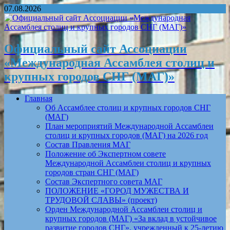
07.08.2026
Официальный сайт Ассоциации
«Международная Ассамблея столиц и
крупных городов СНГ (МАГ)»
Главная
Об Ассамблее столиц и крупных городов СНГ
(МАГ)
План мероприятий Международной Ассамблеи
столиц и крупных городов (МАГ) на 2026 год
Состав Правления МАГ
Положение об Экспертном совете
Международной Ассамблеи столиц и крупных
городов стран СНГ (МАГ)
Состав Экспертного совета МАГ
ПОЛОЖЕНИЕ «ГОРОД МУЖЕСТВА И
ТРУДОВОЙ СЛАВЫ» (проект)
Орден Международной Ассамблеи столиц и
крупных городов (МАГ) «За вклад в устойчивое
развитие городов СНГ», учрежденный к 25-летию