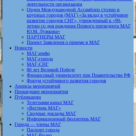
деятельности организации
Орден Международной Ассамблеи столиц и
крупных городов (МАГ) «За вклад в устойчивое
развитие городов СНГ», учрежденный к «90-
летию со дня рождения Первого президента МАГ
Ю.М. Лужкова»
ПАРТНЕРЫ МАГ
Проект Заявления о приеме в МАГ
Новости
МАГ-инфо
МАГ-города
МАГ-СНГ
80 лет Великой Победе
Финансовый университет при Правительстве РФ
Форум устойчивого развития городов
Анонсы мероприятий
Прошедшие мероприятия
Публикации
Телеграмм канал МАГ
«Вестник МАГ»
Сводные доклады МАГ
Информационный бюллетень МАГ
Города — члены МАГ
Паспорт города
МАГ-Видео