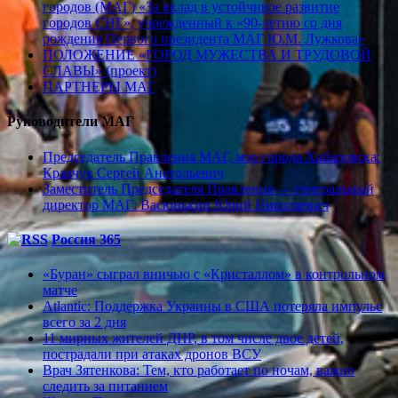
городов (МАГ) «За вклад в устойчивое развитие
городов СНГ», учрежденный к «90-летию со дня
рождения Первого президента МАГ Ю.М. Лужкова»
ПОЛОЖЕНИЕ «ГОРОД МУЖЕСТВА И ТРУДОВОЙ
СЛАВЫ» (проект)
ПАРТНЕРЫ МАГ
Руководители МАГ
Председатель Правления МАГ, мэр города Хабаровска:
Кравчук Сергей Анатольевич
Заместитель Председателя Правления — генеральный
директор МАГ: Васюнькин Юрий Николаевич
Россия 365
«Буран» сыграл вничью с «Кристаллом» в контрольном
матче
Atlantic: Поддержка Украины в США потеряла импульс
всего за 2 дня
11 мирных жителей ДНР, в том числе двое детей,
пострадали при атаках дронов ВСУ
Врач Зятенкова: Тем, кто работает по ночам, важно
следить за питанием