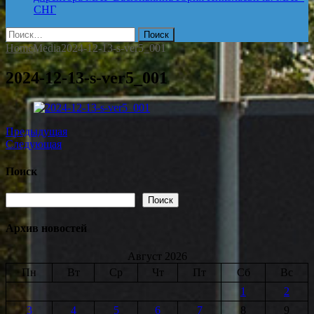
СНГ
Найти:
Home
Media
2024-12-13-s-ver5_001
2024-12-13-s-ver5_001
Предыдущая
Следующая
Поиск
Поиск
Поиск
Архив новостей
Август 2026
Пн
Вт
Ср
Чт
Пт
Сб
Вс
1
2
3
4
5
6
7
8
9