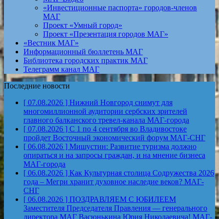
«Инвестиционные паспорта» городов-членов
МАГ
Проект «Умный город»
Проект «Презентация городов МАГ»
«Вестник МАГ»
Информационный бюллетень МАГ
Библиотека городских практик МАГ
Телеграмм канал МАГ
Последние новости
[ 07.08.2026 ]
Нижний Новгород снимут для
многомиллионной аудитории сербских зрителей
главного балканского тревел-канала
МАГ-города
[ 07.08.2026 ]
С 1 по 4 сентября во Владивостоке
пройдет Восточный экономический форум
МАГ-СНГ
[ 06.08.2026 ]
Мишустин: Развитие туризма должно
опираться и на запросы граждан, и на мнение бизнеса
МАГ-города
[ 06.08.2026 ]
Как Культурная столица Содружества 2026
года – Мегри хранит духовное наследие веков?
МАГ-
СНГ
[ 06.08.2026 ]
ПОЗДРАВЛЯЕМ С ЮБИЛЕЕМ
Заместителя Председателя Правления — генерального
директора МАГ Васюнькина Юрия Николаевича!
МАГ-