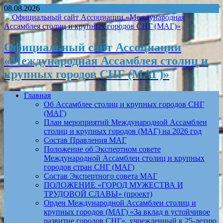
08.08.2026
Официальный сайт Ассоциации
«Международная Ассамблея столиц и
крупных городов СНГ (МАГ)»
Главная
Об Ассамблее столиц и крупных городов СНГ
(МАГ)
План мероприятий Международной Ассамблеи
столиц и крупных городов (МАГ) на 2026 год
Состав Правления МАГ
Положение об Экспертном совете
Международной Ассамблеи столиц и крупных
городов стран СНГ (МАГ)
Состав Экспертного совета МАГ
ПОЛОЖЕНИЕ «ГОРОД МУЖЕСТВА И
ТРУДОВОЙ СЛАВЫ» (проект)
Орден Международной Ассамблеи столиц и
крупных городов (МАГ) «За вклад в устойчивое
развитие городов СНГ», учрежденный к 25-летию