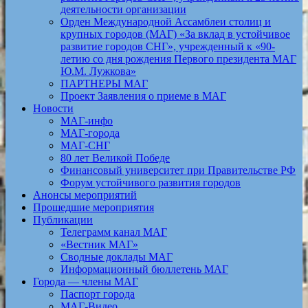
деятельности организации
Орден Международной Ассамблеи столиц и
крупных городов (МАГ) «За вклад в устойчивое
развитие городов СНГ», учрежденный к «90-
летию со дня рождения Первого президента МАГ
Ю.М. Лужкова»
ПАРТНЕРЫ МАГ
Проект Заявления о приеме в МАГ
Новости
МАГ-инфо
МАГ-города
МАГ-СНГ
80 лет Великой Победе
Финансовый университет при Правительстве РФ
Форум устойчивого развития городов
Анонсы мероприятий
Прошедшие мероприятия
Публикации
Телеграмм канал МАГ
«Вестник МАГ»
Сводные доклады МАГ
Информационный бюллетень МАГ
Города — члены МАГ
Паспорт города
МАГ-Видео