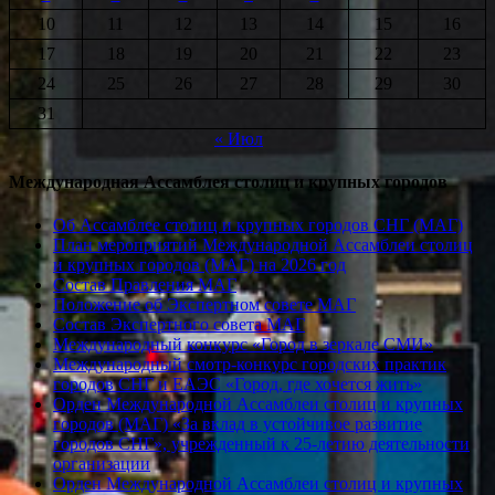
10
11
12
13
14
15
16
17
18
19
20
21
22
23
24
25
26
27
28
29
30
31
« Июл
Международная Ассамблея столиц и крупных городов
Об Ассамблее столиц и крупных городов СНГ (МАГ)
План мероприятий Международной Ассамблеи столиц
и крупных городов (МАГ) на 2026 год
Состав Правления МАГ
Положение об Экспертном совете МАГ
Состав Экспертного совета МАГ
Международный конкурс «Город в зеркале СМИ»
Международный смотр-конкурс городских практик
городов СНГ и ЕАЭС «Город, где хочется жить»
Орден Международной Ассамблеи столиц и крупных
городов (МАГ) «За вклад в устойчивое развитие
городов СНГ», учрежденный к 25-летию деятельности
организации
Орден Международной Ассамблеи столиц и крупных