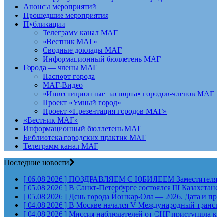
Анонсы мероприятий
Прошедшие мероприятия
Публикации
Телеграмм канал МАГ
«Вестник МАГ»
Сводные доклады МАГ
Информационный бюллетень МАГ
Города — члены МАГ
Паспорт города
МАГ-Видео
«Инвестиционные паспорта» городов-членов МАГ
Проект «Умный город»
Проект «Презентация городов МАГ»
«Вестник МАГ»
Информационный бюллетень МАГ
Библиотека городских практик МАГ
Телеграмм канал МАГ
Последние новости
[ 06.08.2026 ]
ПОЗДРАВЛЯЕМ С ЮБИЛЕЕМ Заместителя Пр
[ 05.08.2026 ]
В Санкт-Петербурге состоялся III Казахст
[ 05.08.2026 ]
День города Йошкар-Ола — 2026. Дата и п
[ 04.08.2026 ]
В Москве начался V Международный тран
[ 04.08.2026 ]
Миссия наблюдателей от СНГ приступила к