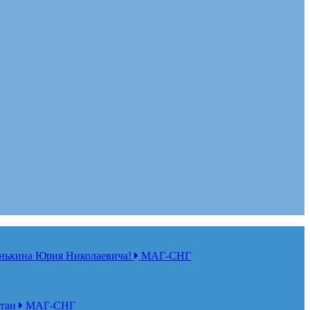
нькина Юрия Николаевича!
МАГ-СНГ
стан
МАГ-СНГ