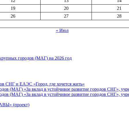
12
13
14
19
20
21
26
27
28
« Июл
рупных городов (МАГ) на 2026 год
ов СНГ и ЕАЭС «Город, где хочется жить»
ов (МАГ) «За вклад в устойчивое развитие городов СНГ», учр
ов (МАГ) «За вклад в устойчивое развитие городов СНГ», учр
Ы» (проект)