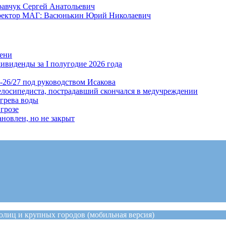
равчук Сергей Анатольевич
иректор МАГ: Васюнькин Юрий Николаевич
мени
ивиденды за I полугодие 2026 года
-26/27 под руководством Исакова
елосипедиста, пострадавший скончался в медучреждении
огрева воды
грозе
новлен, но не закрыт
лиц и крупных городов (мобильная версия)