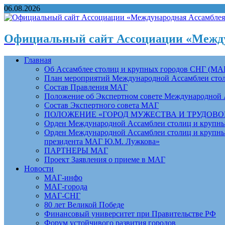
06.08.2026
Официальный сайт Ассоциации «Между
Главная
Об Ассамблее столиц и крупных городов СНГ (МА
План мероприятий Международной Ассамблеи столи
Состав Правления МАГ
Положение об Экспертном совете Международной 
Состав Экспертного совета МАГ
ПОЛОЖЕНИЕ «ГОРОД МУЖЕСТВА И ТРУДОВОЙ 
Орден Международной Ассамблеи столиц и крупных
Орден Международной Ассамблеи столиц и крупных
президента МАГ Ю.М. Лужкова»
ПАРТНЕРЫ МАГ
Проект Заявления о приеме в МАГ
Новости
МАГ-инфо
МАГ-города
МАГ-СНГ
80 лет Великой Победе
Финансовый университет при Правительстве РФ
Форум устойчивого развития городов