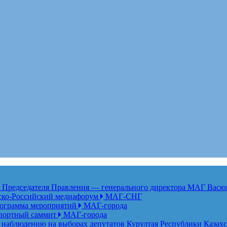
едседателя Правления — генерального директора МАГ Васю
анско-Российский медиафорум
МАГ-СНГ
рограмма мероприятий
МАГ-города
спортный саммит
МАГ-города
 наблюдению на выборах депутатов Курултая Республики Казах