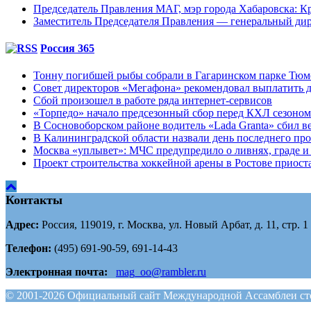
Председатель Правления МАГ, мэр города Хабаровска: К
Заместитель Председателя Правления — генеральный д
Россия 365
Тонну погибшей рыбы собрали в Гагаринском парке Тю
Совет директоров «Мегафона» рекомендовал выплатить д
Сбой произошел в работе ряда интернет-сервисов
«Торпедо» начало предсезонный сбор перед КХЛ сезоном
В Сосновоборском районе водитель «Lada Granta» сбил в
В Калининградской области назвали день последнего пр
Москва «уплывет»: МЧС предупредило о ливнях, граде и 
Проект строительства хоккейной арены в Ростове приоста
Контакты
Адрес:
Россия, 119019, г. Москва, ул. Новый Арбат, д. 11, стр. 1
Телефон:
(495) 691-90-59, 691-14-43
Электронная почта:
mag_oo@rambler.ru
© 2001-2026 Официальный сайт Международной Ассамблеи сто