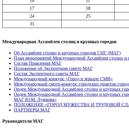
10
11
17
18
24
25
31
Международная Ассамблея столиц и крупных городов
Об Ассамблее столиц и крупных городов СНГ (МАГ)
План мероприятий Международной Ассамблеи столиц и к
Состав Правления МАГ
Положение об Экспертном совете МАГ
Состав Экспертного совета МАГ
Международный конкурс «Город в зеркале СМИ»
Международный смотр-конкурс городских практик город
Орден Международной Ассамблеи столиц и крупных город
Орден Международной Ассамблеи столиц и крупных город
МАГ Ю.М. Лужкова»
ПОЛОЖЕНИЕ «ГОРОД МУЖЕСТВА И ТРУДОВОЙ СЛАВ
ПАРТНЕРЫ МАГ
Руководители МАГ