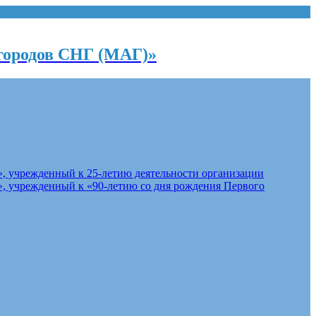
городов СНГ (МАГ)»
, учрежденный к 25-летию деятельности организации
, учрежденный к «90-летию со дня рождения Первого