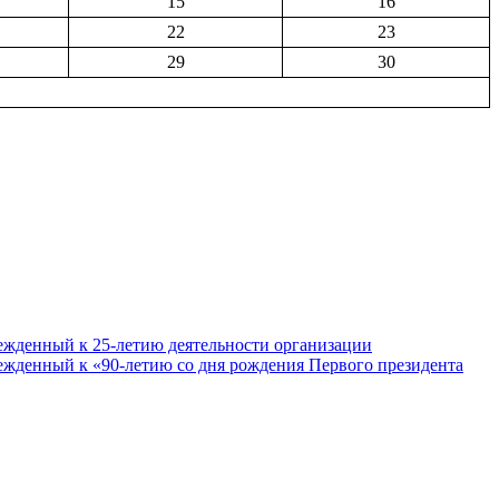
15
16
22
23
29
30
ежденный к 25-летию деятельности организации
ежденный к «90-летию со дня рождения Первого президента