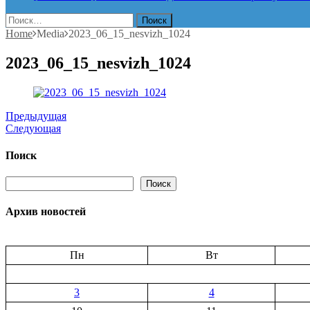
Найти:
Home
Media
2023_06_15_nesvizh_1024
2023_06_15_nesvizh_1024
Предыдущая
Следующая
Поиск
Поиск
Поиск
Архив новостей
Пн
Вт
3
4