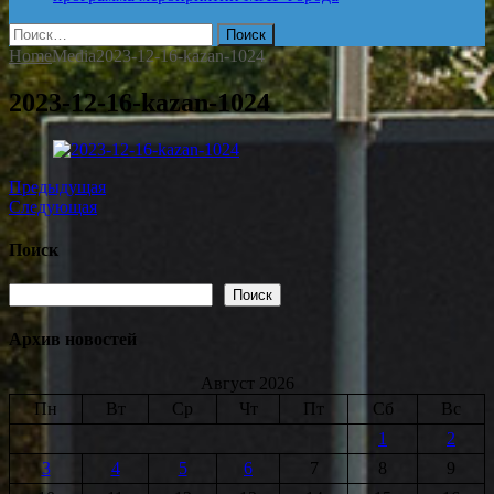
Найти:
Home
Media
2023-12-16-kazan-1024
2023-12-16-kazan-1024
Предыдущая
Следующая
Поиск
Поиск
Поиск
Архив новостей
Август 2026
Пн
Вт
Ср
Чт
Пт
Сб
Вс
1
2
3
4
5
6
7
8
9