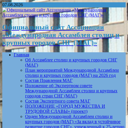
07.08.2026
Официальный сайт Ассоциации
«Международная Ассамблея столиц и
крупных городов СНГ (МАГ)»
Главная
Об Ассамблее столиц и крупных городов СНГ
(МАГ)
План мероприятий Международной Ассамблеи
столиц и крупных городов (МАГ) на 2026 год
Состав Правления МАГ
Положение об Экспертном совете
Международной Ассамблеи столиц и крупных
городов стран СНГ (МАГ)
Состав Экспертного совета МАГ
ПОЛОЖЕНИЕ «ГОРОД МУЖЕСТВА И
ТРУДОВОЙ СЛАВЫ» (проект)
Орден Международной Ассамблеи столиц и
крупных городов (МАГ) «За вклад в устойчивое
развитие городов СНГ», учрежденный к 25-летию