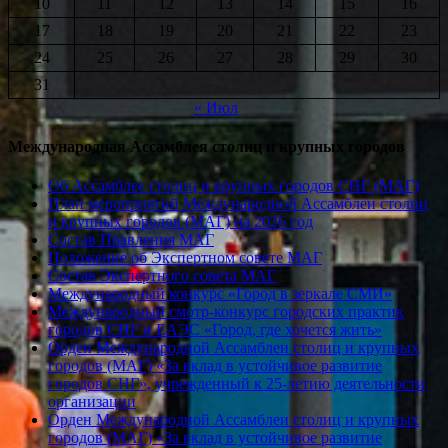
10
11
12
13
14
15
16
17
18
19
20
21
22
23
24
25
26
27
28
29
30
31
« Июл
Международная Ассамблея столиц и крупных городов
Об Ассамблее столиц и крупных городов СНГ (МАГ)
План мероприятий Международной Ассамблеи столиц
и крупных городов (МАГ) на 2026 год
Состав Правления МАГ
Положение об Экспертном совете МАГ
Состав Экспертного совета МАГ
Международный конкурс «Город в зеркале СМИ»
Международный смотр-конкурс городских практик
городов СНГ и ЕАЭС «Город, где хочется жить»
Орден Международной Ассамблеи столиц и крупных
городов (МАГ) «За вклад в устойчивое развитие
городов СНГ», учрежденный к 25-летию деятельности
организации
Орден Международной Ассамблеи столиц и крупных
городов (МАГ) «За вклад в устойчивое развитие