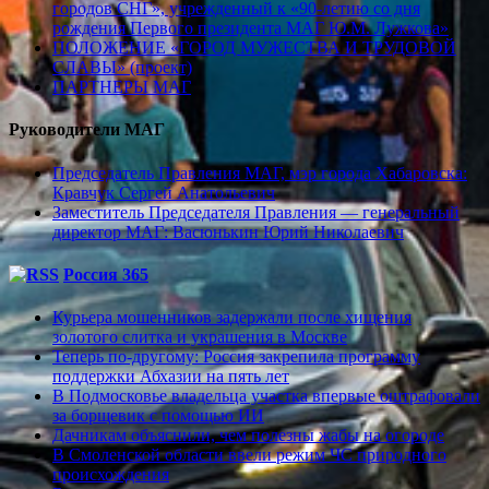
городов СНГ», учрежденный к «90-летию со дня
рождения Первого президента МАГ Ю.М. Лужкова»
ПОЛОЖЕНИЕ «ГОРОД МУЖЕСТВА И ТРУДОВОЙ
СЛАВЫ» (проект)
ПАРТНЕРЫ МАГ
Руководители МАГ
Председатель Правления МАГ, мэр города Хабаровска:
Кравчук Сергей Анатольевич
Заместитель Председателя Правления — генеральный
директор МАГ: Васюнькин Юрий Николаевич
Россия 365
Курьера мошенников задержали после хищения
золотого слитка и украшения в Москве
Теперь по-другому: Россия закрепила программу
поддержки Абхазии на пять лет
В Подмосковье владельца участка впервые оштрафовали
за борщевик с помощью ИИ
Дачникам объяснили, чем полезны жабы на огороде
В Смоленской области ввели режим ЧС природного
происхождения