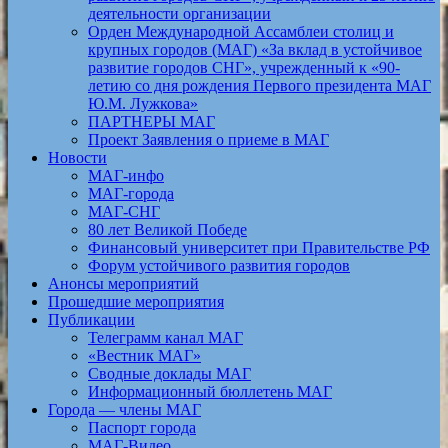
деятельности организации
Орден Международной Ассамблеи столиц и
крупных городов (МАГ) «За вклад в устойчивое
развитие городов СНГ», учрежденный к «90-
летию со дня рождения Первого президента МАГ
Ю.М. Лужкова»
ПАРТНЕРЫ МАГ
Проект Заявления о приеме в МАГ
Новости
МАГ-инфо
МАГ-города
МАГ-СНГ
80 лет Великой Победе
Финансовый университет при Правительстве РФ
Форум устойчивого развития городов
Анонсы мероприятий
Прошедшие мероприятия
Публикации
Телеграмм канал МАГ
«Вестник МАГ»
Сводные доклады МАГ
Информационный бюллетень МАГ
Города — члены МАГ
Паспорт города
МАГ-Видео