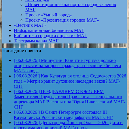
«Инвестиционные паспорта» городов-членов
МАГ
Проект «Умный город»
Проект «Презентация городов МАГ»
«Вестник МАГ»
Информационный бюллетень МАГ
Библиотека городских практик МАГ
Телеграмм канал МАГ
Последние новости
[ 06.08.2026 ]
Мишустин: Развитие туризма должно
опираться и на запросы граждан, и на мнение бизнеса
МАГ-города
[ 06.08.2026 ]
Как Культурная столица Содружества 2026
года – Мегри хранит духовное наследие веков?
МАГ-
СНГ
[ 06.08.2026 ]
ПОЗДРАВЛЯЕМ С ЮБИЛЕЕМ
Заместителя Председателя Правления — генерального
директора МАГ Васюнькина Юрия Николаевича!
МАГ-
СНГ
[ 05.08.2026 ]
В Санкт-Петербурге состоялся III
Казахстанско-Российский медиафорум
МАГ-СНГ
[ 05.08.2026 ]
День города Йошкар-Ола — 2026. Дата и
программа мероприятий
МАГ-города