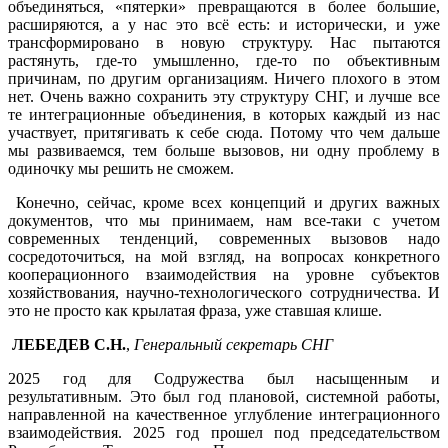
объединяться, «пятерки» превращаются в более большие,
расширяются, а у нас это всё есть: и исторически, и уже
трансформировано в новую структуру. Нас пытаются
растянуть, где-то умышленно, где-то по объективным
причинам, по другим организациям. Ничего плохого в этом
нет. Очень важно сохранить эту структуру СНГ, и лучше все
те интеграционные объединения, в которых каждый из нас
участвует, притягивать к себе сюда. Потому что чем дальше
мы развиваемся, тем больше вызовов, ни одну проблему в
одиночку мы решить не сможем.
Конечно, сейчас, кроме всех концепций и других важных
документов, что мы принимаем, нам все-таки с учетом
современных тенденций, современных вызовов надо
сосредоточиться, на мой взгляд, на вопросах конкретного
кооперационного взаимодействия на уровне субъектов
хозяйствования, научно-технологического сотрудничества. И
это не просто как крылатая фраза, уже ставшая клише.
ЛЕБЕДЕВ С.Н.
,
Генеральный секретарь СНГ
2025 год для Содружества был насыщенным и
результативным. Это был год плановой, системной работы,
направленной на качественное углубление интеграционного
взаимодействия. 2025 год прошел под председательством