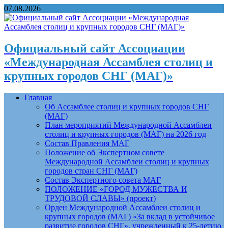
07.08.2026
Официальный сайт Ассоциации
«Международная Ассамблея столиц и
крупных городов СНГ (МАГ)»
Главная
Об Ассамблее столиц и крупных городов СНГ
(МАГ)
План мероприятий Международной Ассамблеи
столиц и крупных городов (МАГ) на 2026 год
Состав Правления МАГ
Положение об Экспертном совете
Международной Ассамблеи столиц и крупных
городов стран СНГ (МАГ)
Состав Экспертного совета МАГ
ПОЛОЖЕНИЕ «ГОРОД МУЖЕСТВА И
ТРУДОВОЙ СЛАВЫ» (проект)
Орден Международной Ассамблеи столиц и
крупных городов (МАГ) «За вклад в устойчивое
развитие городов СНГ», учрежденный к 25-летию