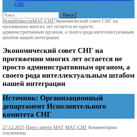
СНГ
Найти:
Home
Новости
МАГ-СНГ
Экономический совет СНГ на
протяжении многих лет остается не просто
административным органом, а своего рода интеллектуальным
штабом нашей интеграции
Экономический совет СНГ на
протяжении многих лет остается не
просто административным органом, а
своего рода интеллектуальным штабом
нашей интеграции
Источник: Организационный
департамент Исполнительного
комитета СНГ
к
27.12.2025
Пресс-центр МАГ
МАГ-СНГ
Комментарии
записи
отключены