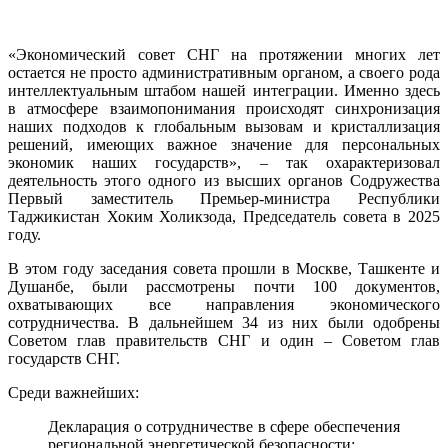
Экономи
совет
СНГ
«Экономический совет СНГ на протяжении многих лет
на
остается не просто административным органом, а своего рода
протяже
интеллектуальным штабом нашей интеграции. Именно здесь
многих
в атмосфере взаимопонимания происходят синхронизация
лет
наших подходов к глобальным вызовам и кристаллизация
остается
решений, имеющих важное значение для персональных
не
экономик наших государств», – так охарактеризовал
просто
деятельность этого одного из высших органов Содружества
админис
Первый заместитель Премьер-министра Республики
органом,
Таджикистан Хоким Холикзода, Председатель совета в 2025
а
году.
своего
рода
В этом году заседания совета прошли в Москве, Ташкенте и
интеллек
Душанбе, были рассмотрены почти 100 документов,
штабом
охватывающих все направления экономического
нашей
сотрудничества. В дальнейшем 34 из них были одобрены
интеграц
Советом глав правительств СНГ и один – Советом глав
государств СНГ.
Среди важнейших:
Декларация о сотрудничестве в сфере обеспечения
региональной энергетической безопасности;