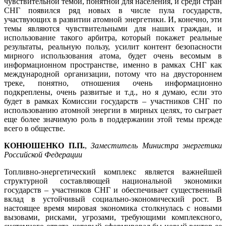
чувствительной темой, понятной для населения, и среди стран
СНГ появился ряд новых в числе пула государств,
участвующих в развитии атомной энергетики. И, конечно, эти
темы являются чувствительными для наших граждан, и
использование такого арбитра, который покажет реальные
результаты, реальную пользу, усилит контент безопасности
мирного использования атома, будет очень весомым в
информационном пространстве, именно в рамках СНГ как
международной организации, потому что на двустороннем
треке, понятно, отношения очень информационно
подкреплены, очень развитые и т.д., но я думаю, если это
будет в рамках Комиссии государств – участников СНГ по
использованию атомной энергии в мирных целях, то сыграет
еще более значимую роль в поддержании этой темы прежде
всего в обществе.
КОНЮШЕНКО П.П.
,
Заместитель Министра энергетики
Российской Федерации
Топливно-энергетический комплекс является важнейшей
структурной составляющей национальной экономики
государств – участников СНГ и обеспечивает существенный
вклад в устойчивый социально-экономический рост. В
настоящее время мировая экономика столкнулась с новыми
вызовами, рисками, угрозами, требующими комплексного,