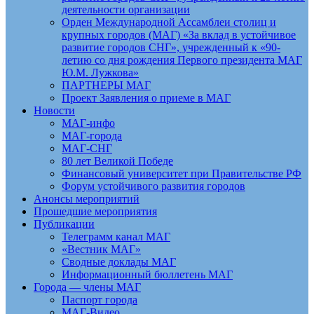
деятельности организации
Орден Международной Ассамблеи столиц и
крупных городов (МАГ) «За вклад в устойчивое
развитие городов СНГ», учрежденный к «90-
летию со дня рождения Первого президента МАГ
Ю.М. Лужкова»
ПАРТНЕРЫ МАГ
Проект Заявления о приеме в МАГ
Новости
МАГ-инфо
МАГ-города
МАГ-СНГ
80 лет Великой Победе
Финансовый университет при Правительстве РФ
Форум устойчивого развития городов
Анонсы мероприятий
Прошедшие мероприятия
Публикации
Телеграмм канал МАГ
«Вестник МАГ»
Сводные доклады МАГ
Информационный бюллетень МАГ
Города — члены МАГ
Паспорт города
МАГ-Видео