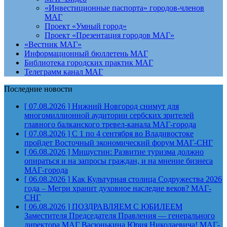
«Инвестиционные паспорта» городов-членов
МАГ
Проект «Умный город»
Проект «Презентация городов МАГ»
«Вестник МАГ»
Информационный бюллетень МАГ
Библиотека городских практик МАГ
Телеграмм канал МАГ
Последние новости
[ 07.08.2026 ]
Нижний Новгород снимут для
многомиллионной аудитории сербских зрителей
главного балканского тревел-канала
МАГ-города
[ 07.08.2026 ]
С 1 по 4 сентября во Владивостоке
пройдет Восточный экономический форум
МАГ-СНГ
[ 06.08.2026 ]
Мишустин: Развитие туризма должно
опираться и на запросы граждан, и на мнение бизнеса
МАГ-города
[ 06.08.2026 ]
Как Культурная столица Содружества 2026
года – Мегри хранит духовное наследие веков?
МАГ-
СНГ
[ 06.08.2026 ]
ПОЗДРАВЛЯЕМ С ЮБИЛЕЕМ
Заместителя Председателя Правления — генерального
директора МАГ Васюнькина Юрия Николаевича!
МАГ-