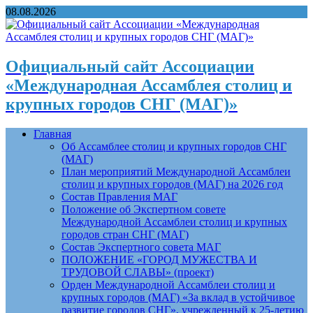
08.08.2026
Официальный сайт Ассоциации
«Международная Ассамблея столиц и
крупных городов СНГ (МАГ)»
Главная
Об Ассамблее столиц и крупных городов СНГ
(МАГ)
План мероприятий Международной Ассамблеи
столиц и крупных городов (МАГ) на 2026 год
Состав Правления МАГ
Положение об Экспертном совете
Международной Ассамблеи столиц и крупных
городов стран СНГ (МАГ)
Состав Экспертного совета МАГ
ПОЛОЖЕНИЕ «ГОРОД МУЖЕСТВА И
ТРУДОВОЙ СЛАВЫ» (проект)
Орден Международной Ассамблеи столиц и
крупных городов (МАГ) «За вклад в устойчивое
развитие городов СНГ», учрежденный к 25-летию