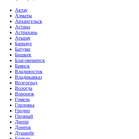
Актау
Алматы
Архангельск
Астана
Астрахань
Атырау
Барнаул
Батуми
Бишкек
Благовещенск
Брянск
Владивосток
Владикавказ
Волгоград
Вологда
Воронеж
Гомель
Горловка
Гродно
Грозный
Днепр
Донецк
Душанбе
Ереван