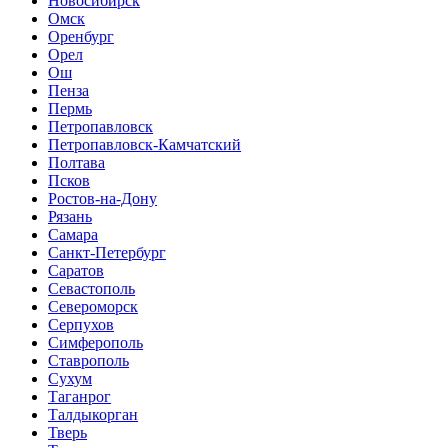
Новосибирск
Омск
Оренбург
Орел
Ош
Пенза
Пермь
Петропавловск
Петропавловск-Камчатский
Полтава
Псков
Ростов-на-Дону
Рязань
Самара
Санкт-Петербург
Саратов
Севастополь
Североморск
Серпухов
Симферополь
Ставрополь
Сухум
Таганрог
Tалдыкорган
Тверь