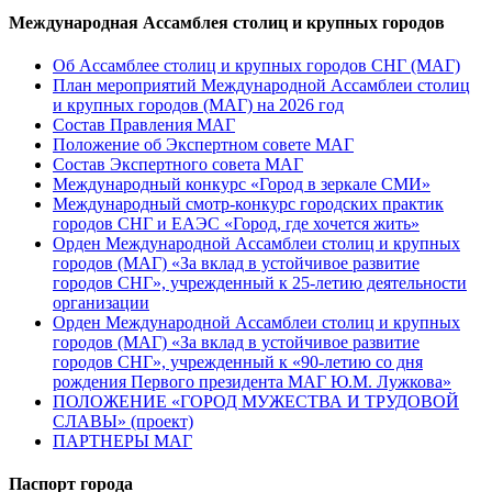
Международная Ассамблея столиц и крупных городов
Об Ассамблее столиц и крупных городов СНГ (МАГ)
План мероприятий Международной Ассамблеи столиц
и крупных городов (МАГ) на 2026 год
Состав Правления МАГ
Положение об Экспертном совете МАГ
Состав Экспертного совета МАГ
Международный конкурс «Город в зеркале СМИ»
Международный смотр-конкурс городских практик
городов СНГ и ЕАЭС «Город, где хочется жить»
Орден Международной Ассамблеи столиц и крупных
городов (МАГ) «За вклад в устойчивое развитие
городов СНГ», учрежденный к 25-летию деятельности
организации
Орден Международной Ассамблеи столиц и крупных
городов (МАГ) «За вклад в устойчивое развитие
городов СНГ», учрежденный к «90-летию со дня
рождения Первого президента МАГ Ю.М. Лужкова»
ПОЛОЖЕНИЕ «ГОРОД МУЖЕСТВА И ТРУДОВОЙ
СЛАВЫ» (проект)
ПАРТНЕРЫ МАГ
Паспорт города