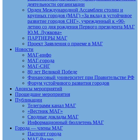
деятельности организации
Орден Международной Ассамблеи столиц и
крупных городов (МАГ) «За вклад в устойчивое
развитие городов СНГ», учрежденный к «90-
летию со дня рождения Первого президента МАГ
Ю.М. Лужкова»
ПАРТНЕРЫ МАГ
Проект Заявления о приеме в МАГ
Новости
МАГ-инфо
МАГ-города
МАГ-СНГ
80 лет Великой Победе
Финансовый университет при Правительстве РФ
Форум устойчивого развития городов
Анонсы мероприятий
Прошедшие мероприятия
Публикации
Телеграмм канал МАГ
«Вестник МАГ»
Сводные доклады МАГ
Информационный бюллетень МАГ
Города — члены МАГ
Паспорт города
МАГ-Видео