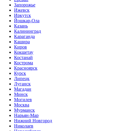
Запорожье
Ижевск
Иркутск
Йошкар-Ола
Казань
Калининград
Караганда
Кашира
Киров
Кокшетау
Костанай
Кострома
Красноярск
Курск
Липецк
Луганск
Магадан
Минск
Могилев
Москва
Мурманск
Нарьян-Мар
Нижний Новгород
Николаев