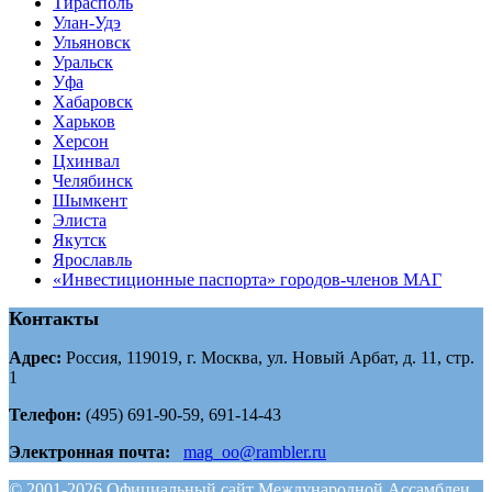
Тирасполь
Улан-Удэ
Ульяновск
Уральск
Уфа
Хабаровск
Харьков
Херсон
Цхинвал
Челябинск
Шымкент
Элиста
Якутск
Ярославль
«Инвестиционные паспорта» городов-членов МАГ
Контакты
Адрес:
Россия, 119019, г. Москва, ул. Новый Арбат, д. 11, стр.
1
Телефон:
(495) 691-90-59, 691-14-43
Электронная почта:
mag_oo@rambler.ru
© 2001-2026 Официальный сайт Международной Ассамблеи