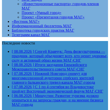
«Инвестиционные паспорта» городов-членов
МАГ
Проект «Умный город»
Проект «Презентация городов МАГ»
«Вестник МАГ»
Информационный бюллетень МАГ
Библиотека городских практик МАГ
Телеграмм канал МАГ
Последние новости
[ 08.08.2026 ]
Сергей Кравчук: День физкультурника —
праздник, который объединяет всех, кто ценит здоровье,
силу и активный образ жизни
МАГ-СНГ
[ 08.08.2026 ]
Итоги заседания Евразийского
Межправительственного совета
МАГ-СНГ
[ 07.08.2026 ]
Нижний Новгород снимут для
многомиллионной аудитории сербских зрителей
главного балканского тревел-канала
МАГ-города
[ 07.08.2026 ]
С 1 по 4 сентября во Владивостоке
пройдет Восточный экономический форум
МАГ-СНГ
[ 06.08.2026 ]
Мишустин: Развитие туризма должно
опираться и на запросы граждан, и на мнение бизнеса
МАГ-города