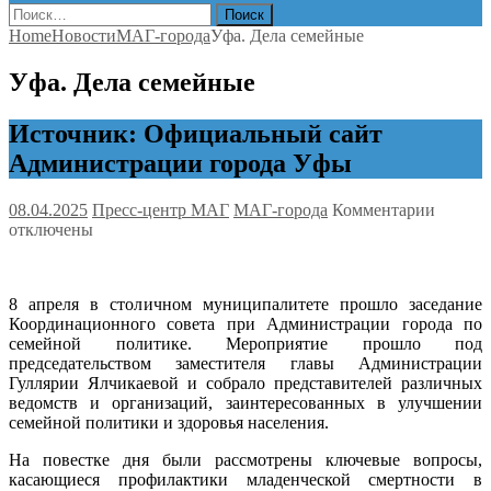
Найти:
Home
Новости
МАГ-города
Уфа. Дела семейные
Уфа. Дела семейные
Источник: Официальный сайт
Администрации города Уфы
к
08.04.2025
Пресс-центр МАГ
МАГ-города
Комментарии
записи
отключены
Уфа.
Дела
семейн
8 апреля в столичном муниципалитете прошло заседание
Координационного совета при Администрации города по
семейной политике. Мероприятие прошло под
председательством заместителя главы Администрации
Гуллярии Ялчикаевой и собрало представителей различных
ведомств и организаций, заинтересованных в улучшении
семейной политики и здоровья населения.
На повестке дня были рассмотрены ключевые вопросы,
касающиеся профилактики младенческой смертности в