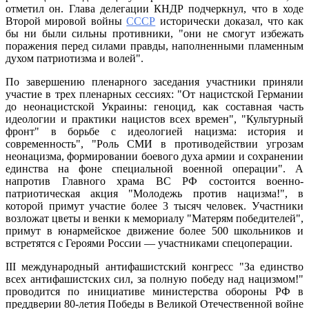
отметил он. Глава делегации КНДР подчеркнул, что в ходе
Второй мировой войны
СССР
исторически доказал, что как
бы ни были сильны противники, "они не смогут избежать
поражения перед силами правды, наполненными пламенным
духом патриотизма и волей".
По завершению пленарного заседания участники приняли
участие в трех пленарных сессиях: "От нацистской Германии
до неонацистской Украины: геноцид, как составная часть
идеологии и практики нацистов всех времен", "Культурный
фронт" в борьбе с идеологией нацизма: история и
современность", "Роль СМИ в противодействии угрозам
неонацизма, формировании боевого духа армии и сохранении
единства на фоне специальной военной операции". А
напротив Главного храма ВС РФ состоится военно-
патриотическая акция "Молодежь против нацизма!", в
которой примут участие более 3 тысяч человек. Участники
возложат цветы и венки к мемориалу "Матерям победителей",
примут в юнармейское движение более 500 школьников и
встретятся с Героями России — участниками спецоперации.
III международный антифашистский конгресс "За единство
всех антифашистских сил, за полную победу над нацизмом!"
проводится по инициативе министерства обороны РФ в
преддверии 80-летия Победы в Великой Отечественной войне