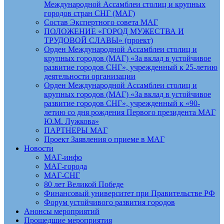
Международной Ассамблеи столиц и крупных
городов стран СНГ (МАГ)
Состав Экспертного совета МАГ
ПОЛОЖЕНИЕ «ГОРОД МУЖЕСТВА И
ТРУДОВОЙ СЛАВЫ» (проект)
Орден Международной Ассамблеи столиц и
крупных городов (МАГ) «За вклад в устойчивое
развитие городов СНГ», учрежденный к 25-летию
деятельности организации
Орден Международной Ассамблеи столиц и
крупных городов (МАГ) «За вклад в устойчивое
развитие городов СНГ», учрежденный к «90-
летию со дня рождения Первого президента МАГ
Ю.М. Лужкова»
ПАРТНЕРЫ МАГ
Проект Заявления о приеме в МАГ
Новости
МАГ-инфо
МАГ-города
МАГ-СНГ
80 лет Великой Победе
Финансовый университет при Правительстве РФ
Форум устойчивого развития городов
Анонсы мероприятий
Прошедшие мероприятия