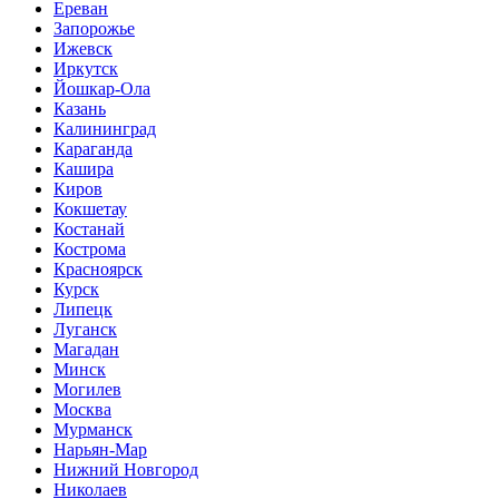
Ереван
Запорожье
Ижевск
Иркутск
Йошкар-Ола
Казань
Калининград
Караганда
Кашира
Киров
Кокшетау
Костанай
Кострома
Красноярск
Курск
Липецк
Луганск
Магадан
Минск
Могилев
Москва
Мурманск
Нарьян-Мар
Нижний Новгород
Николаев