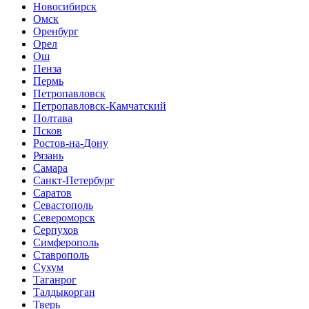
Новосибирск
Омск
Оренбург
Орел
Ош
Пенза
Пермь
Петропавловск
Петропавловск-Камчатский
Полтава
Псков
Ростов-на-Дону
Рязань
Самара
Санкт-Петербург
Саратов
Севастополь
Североморск
Серпухов
Симферополь
Ставрополь
Сухум
Таганрог
Tалдыкорган
Тверь