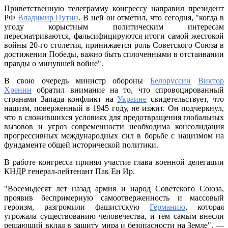
Приветственную телеграмму конгрессу направил президент
РФ
Владимир Путин
. В ней он отметил, что сегодня, "когда в
угоду корыстным политическим интересам
пересматриваются, фальсифицируются итоги самой жестокой
войны 20-го столетия, принижается роль Советского Союза в
достижении Победы, важно быть сплоченными в отстаивании
правды о минувшей войне".
В свою очередь министр обороны
Белоруссии
Виктор
Хренин
обратил внимание на то, что спровоцированный
странами Запада конфликт на
Украине
свидетельствует, что
нацизм, поверженный в 1945 году, не изжит. Он подчеркнул,
что в сложившихся условиях для предотвращения глобальных
вызовов и угроз современности необходима консолидация
прогрессивных международных сил в борьбе с нацизмом на
фундаменте общей исторической политики.
В работе конгресса принял участие глава военной делегации
КНДР генерал-лейтенант Пак Ен Ир.
"Восемьдесят лет назад армия и народ Советского Союза,
проявив беспримерную самоотверженность и массовый
героизм, разгромили фашистскую
Германию
, которая
угрожала существованию человечества, и тем самым внесли
решающий вклад в защиту мира и безопасности на Земле", —