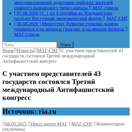
многомиллионной аудитории сербских зрителей
главного балканского тревел-канала
МАГ-города
[ 07.08.2026 ]
С 1 по 4 сентября во Владивостоке
пройдет Восточный экономический форум
МАГ-СНГ
[ 06.08.2026 ]
Мишустин: Развитие туризма должно
опираться и на запросы граждан, и на мнение бизнеса
МАГ-города
Найти:
Home
Новости
МАГ-СНГ
С участием представителей 43
государств состоялся Третий международный
Антифашистский конгресс
С участием представителей 43
государств состоялся Третий
международный Антифашистский
конгресс
Источник: ria.ru
к
06.05.2025
Пресс-центр МАГ
МАГ-СНГ
Комментарии
зап
отключены