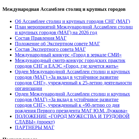
Международная Ассамблея столиц и крупных городов
Об Ассамблее столиц и крупных городов СНГ (МАГ)
План мероприятий Международной Ассамблеи столиц
и крупных городов (МАГ) на 2026 год
Состав Правления МАГ
Положение об Экспертном совете МАГ
Состав Экспертного совета МАГ
Международный конкурс «Город в зеркале СМИ»
Международный смотр-конкурс городских практик
городов СНГ и ЕАЭС «Город, где хочется жить»
Орден Международной Ассамблеи столиц и крупных
городов (МАГ) «За вклад в устойчивое развитие
городов СНГ», учрежденный к 25-летию деятельности
организации
Орден Международной Ассамблеи столиц и крупных
городов (МАГ) «За вклад в устойчивое развитие
городов СНГ», учрежденный к «90-летию со дня
рождения Первого президента МАГ Ю.М. Лужкова»
ПОЛОЖЕНИЕ «ГОРОД МУЖЕСТВА И ТРУДОВОЙ
СЛАВЫ» (проект)
ПАРТНЕРЫ МАГ