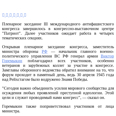
С
уча
пре
43
гос
Пленарное заседание III международного антифашистского
сос
конгресса завершилось в конгрессно-выставочном центре
Тре
"Патриот". Далее участников ожидает работа в четырех
ме
тематических секциях.
Ан
кон
Открывая пленарное заседание конгресса, заместитель
министра обороны
РФ
— начальник главного военно-
политического управления ВС РФ генерал армии
Виктор
Горемыкин
поблагодарил всех участников, особенно
ветеранов и зарубежных коллег за участие в конгрессе.
Замглавы оборонного ведомства обратил внимание на то, что
форум проходит в памятный день, ведь 30 апреля 1945 года
над Рейхстагом было водружено Знамя Победы.
"Сегодня важно объединить усилия мирового сообщества для
осуждения любых проявлений преступной идеологии. Этой
цели и служит проводимый нами конгресс", — сказал он.
Горемыкин также поприветствовал участников от лица
министра.