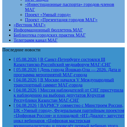
«Инвестиционные паспорта» городов-членов
МАГ
Проект «Умный город»
Проект «Презентация городов МАГ»
«Вестник МАГ»
Информационный бюллетень МАГ
Библиотека городских практик МАГ
Телеграмм канал МАГ
Последние новости
[ 05.08.2026 ]
В Санкт-Петербурге состоялся III
Казахстанско-Российский медиафорум
МАГ-СНГ
[ 05.08.2026 ]
День города Йошкар-Ола — 2026. Дата и
программа мероприятий
МАГ-города
[ 04.08.2026 ]
В Москве начался V Международный
транспортный саммит
МАГ-города
[ 04.08.2026 ]
Миссия наблюдателей от СНГ приступила
к наблюдению на выборах депутатов Курултая
Республики Казахстан
МАГ-СНГ
[ 04.08.2026 ]
ВАРМСУ совместно с Минстроем России,
ЦК «Умный город», Федеральным партийным проектом
«Цифровая Россия» и площадкой «ИТ-Диалог» запустит
цикл вебинаров «Цифровая мастерская
муниципалитетов» и проведёт первый вебинар этого