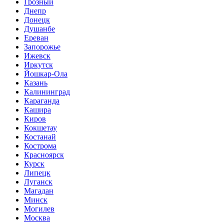
Грозный
Днепр
Донецк
Душанбе
Ереван
Запорожье
Ижевск
Иркутск
Йошкар-Ола
Казань
Калининград
Караганда
Кашира
Киров
Кокшетау
Костанай
Кострома
Красноярск
Курск
Липецк
Луганск
Магадан
Минск
Могилев
Москва