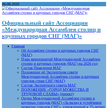
06.08.2026
Официальный сайт Ассоциации
«Международная Ассамблея столиц и
крупных городов СНГ (МАГ)»
Главная
Об Ассамблее столиц и крупных городов СНГ
(МАГ)
План мероприятий Международной Ассамблеи
столиц и крупных городов (МАГ) на 2026 год
Состав Правления МАГ
Положение об Экспертном совете
Международной Ассамблеи столиц и крупных
городов стран СНГ (МАГ)
Состав Экспертного совета МАГ
ПОЛОЖЕНИЕ «ГОРОД МУЖЕСТВА И
ТРУДОВОЙ СЛАВЫ» (проект)
Орден Международной Ассамблеи столиц и
крупных городов (МАГ) «За вклад в устойчивое
развитие городов СНГ», учрежденный к 25-летию