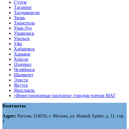
Сухум
Таганрог
Tалдыкорган
Тверь
Тирасполь
Улан-Удэ
Ульяновск
Уральск
Уфа
Хабаровск
Харьков
Херсон
Цхинвал
Челябинск
Шымкент
Элиста
Якутск
Ярославль
«Инвестиционные паспорта» городов-членов МАГ
Контакты
Адрес:
Россия, 119019, г. Москва, ул. Новый Арбат, д. 11, стр.
1