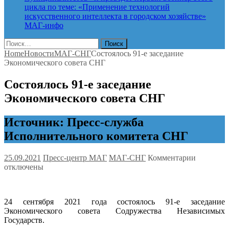
цикла по теме: «Применение технологий
искусственного интеллекта в городском хозяйстве»
МАГ-инфо
Найти:
Home
Новости
МАГ-СНГ
Состоялось 91-е заседание
Экономического совета СНГ
Состоялось 91-е заседание
Экономического совета СНГ
Источник: Пресс-служба
Исполнительного комитета СНГ
к
25.09.2021
Пресс-центр МАГ
МАГ-СНГ
Комментарии
записи
отключены
Состояло
91-
е
24 сентября 2021 года состоялось 91-е заседание
заседани
Экономического совета Содружества Независимых
Экономич
Государств.
совета