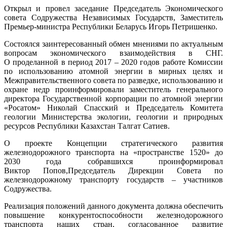
СНГ
Открыл и провел заседание Председатель Экономического
совета Содружества Независимых Государств, Заместитель
Премьер-министра Республики Беларусь Игорь Петришенко.
Состоялся заинтересованный обмен мнениями по актуальным
вопросам экономического взаимодействия в СНГ.
О проделанной в период 2017 – 2020 годов работе Комиссии
по использованию атомной энергии в мирных целях и
Межправительственного совета по разведке, использованию и
охране недр проинформировали заместитель генерального
директора Государственной корпорации по атомной энергии
«Росатом» Николай Спасский и Председатель Комитета
геологии Министерства экологии, геологии и природных
ресурсов Республики Казахстан Талгат Сатиев.
О проекте Концепции стратегического развития
железнодорожного транспорта на «пространстве 1520» до
2030 года собравшихся проинформировал
Виктор Попов,Председатель Дирекции Совета по
железнодорожному транспорту государств – участников
Содружества.
Реализация положений данного документа должна обеспечить
повышение конкурентоспособности железнодорожного
транспорта наших стран, согласованное развитие