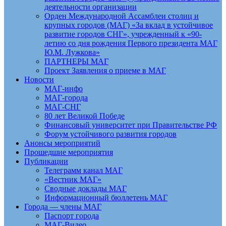
деятельности организации
Орден Международной Ассамблеи столиц и
крупных городов (МАГ) «За вклад в устойчивое
развитие городов СНГ», учрежденный к «90-
летию со дня рождения Первого президента МАГ
Ю.М. Лужкова»
ПАРТНЕРЫ МАГ
Проект Заявления о приеме в МАГ
Новости
МАГ-инфо
МАГ-города
МАГ-СНГ
80 лет Великой Победе
Финансовый университет при Правительстве РФ
Форум устойчивого развития городов
Анонсы мероприятий
Прошедшие мероприятия
Публикации
Телеграмм канал МАГ
«Вестник МАГ»
Сводные доклады МАГ
Информационный бюллетень МАГ
Города — члены МАГ
Паспорт города
МАГ-Видео