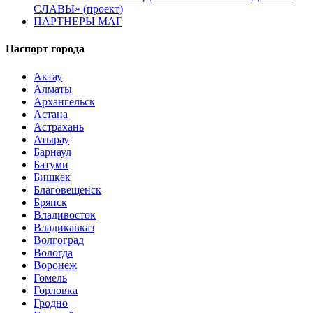
СЛАВЫ» (проект)
ПАРТНЕРЫ МАГ
Паспорт города
Актау
Алматы
Архангельск
Астана
Астрахань
Атырау
Барнаул
Батуми
Бишкек
Благовещенск
Брянск
Владивосток
Владикавказ
Волгоград
Вологда
Воронеж
Гомель
Горловка
Гродно