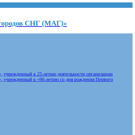
городов СНГ (МАГ)»
, учрежденный к 25-летию деятельности организации
, учрежденный к «90-летию со дня рождения Первого