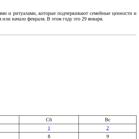
ями и ритуалами, которые подчеркивают семейные ценности и
 или начало февраля. В этом году это 29 января.
Сб
Вс
1
2
8
9