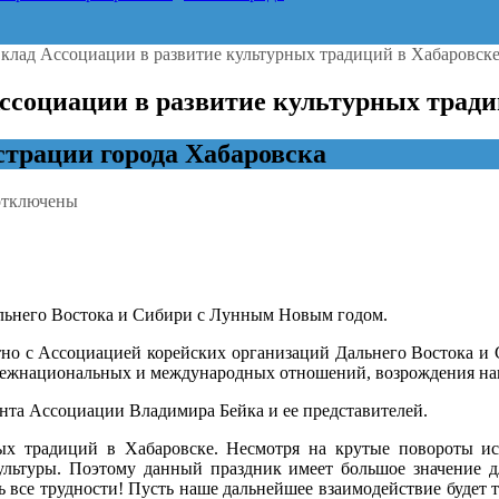
вклад Ассоциации в развитие культурных традиций в Хабаровск
ссоциации в развитие культурных тради
трации города Хабаровска
тключены
аписи
ергей
равчук:
ысоко
еним
льнего Востока и Сибири с Лунным Новым годом.
клад
ссоциации
о с Ассоциацией корейских организаций Дальнего Востока и С
межнациональных и международных отношений, возрождения нац
азвитие
ультурных
нта Ассоциации Владимира Бейка и ее представителей.
радиций
х традиций в Хабаровске. Несмотря на крутые повороты ист
абаровске
льтуры. Поэтому данный праздник имеет большое значение дл
ь все трудности! Пусть наше дальнейшее взаимодействие будет т