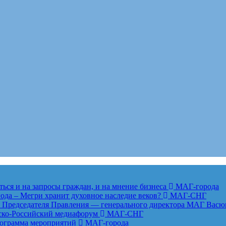
ься и на запросы граждан, и на мнение бизнеса
МАГ-города
года – Мегри хранит духовное наследие веков?
МАГ-СНГ
едседателя Правления — генерального директора МАГ Васю
анско-Российский медиафорум
МАГ-СНГ
рограмма мероприятий
МАГ-города