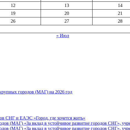
12
13
14
19
20
21
26
27
28
« Июл
рупных городов (МАГ) на 2026 год
ов СНГ и ЕАЭС «Город, где хочется жить»
ов (МАГ) «За вклад в устойчивое развитие городов СНГ», учр
ов (МАГ) «За вклад в устойчивое развитие городов СНГ», учр