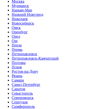
Москва
Мурманск
Нарьян-Мар
Нижний Новгород
Николаев
Новосибирск
Омск
Оренбург
Орел
Ош
Пенза
Пермь
Петропавловск
Петропавловск-Камчатский
Полтава
Псков
Ростов-на-Дону
Рязань
Самара
Санкт-Петербург
Саратов
Севастополь
Североморск
Серпухов
Симферополь