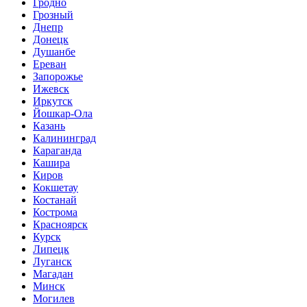
Гродно
Грозный
Днепр
Донецк
Душанбе
Ереван
Запорожье
Ижевск
Иркутск
Йошкар-Ола
Казань
Калининград
Караганда
Кашира
Киров
Кокшетау
Костанай
Кострома
Красноярск
Курск
Липецк
Луганск
Магадан
Минск
Могилев