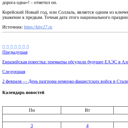
дорога одна»! – отметил он.
Корейский Новый год, или Соллаль, является одним из ключ
уважение к предкам. Точная дата этого национального праздник
Источник:
https://khv27.ru
Предыдущая
Евразийская повестка: премьеры обсудили будущее ЕАЭС в А
Следующая
2 февраля — День разгрома немецко-фашистских войск в Стали
Календарь новостей
Пн
Вт
3
4