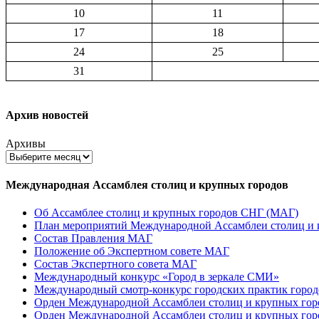
10
11
17
18
24
25
31
Архив новостей
Архивы
Международная Ассамблея столиц и крупных городов
Об Ассамблее столиц и крупных городов СНГ (МАГ)
План мероприятий Международной Ассамблеи столиц и к
Состав Правления МАГ
Положение об Экспертном совете МАГ
Состав Экспертного совета МАГ
Международный конкурс «Город в зеркале СМИ»
Международный смотр-конкурс городских практик город
Орден Международной Ассамблеи столиц и крупных город
Орден Международной Ассамблеи столиц и крупных город