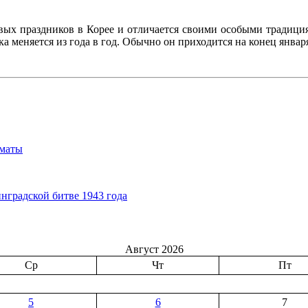
евых праздников в Корее и отличается своими особыми традици
а меняется из года в год. Обычно он приходится на конец января
лматы
нградской битве 1943 года
Август 2026
Ср
Чт
Пт
5
6
7