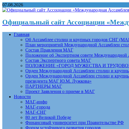
07.08.2026
Официальный сайт Ассоциации «Между
Главная
Об Ассамблее столиц и крупных городов СНГ (МА
План мероприятий Международной Ассамблеи столи
Состав Правления МАГ
Положение об Экспертном совете Международной 
Состав Экспертного совета МАГ
ПОЛОЖЕНИЕ «ГОРОД МУЖЕСТВА И ТРУДОВОЙ 
Орден Международной Ассамблеи столиц и крупных
Орден Международной Ассамблеи столиц и крупных
президента МАГ Ю.М. Лужкова»
ПАРТНЕРЫ МАГ
Проект Заявления о приеме в МАГ
Новости
МАГ-инфо
МАГ-города
МАГ-СНГ
80 лет Великой Победе
Финансовый университет при Правительстве РФ
Форум устойчивого развития городов