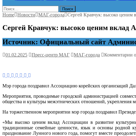
Найти:
Home
Новости
МАГ-города
Сергей Кравчук: высоко ценим 
Сергей Кравчук: высоко ценим вклад А
Источник: Официальный сайт Админис
к
01.02.2025
Пресс-центр МАГ
МАГ-города
Комментарии
о
з
С
К
в
ц
Мэр города поздравил Ассоциацию корейских организаций Да
в
А
Мероприятия, проводимые городской администрацией совместн
в
общества и культуры межэтнических отношений, укрепления 
р
к
На торжественном мероприятии мэр города поздравил Президе
т
в
«Мы высоко ценим вклад Ассоциации в развитие культурны
Х
традиционные семейные ценности, язык и основы родной ку
празднование Лунного нового года, помогут вместе преодолет