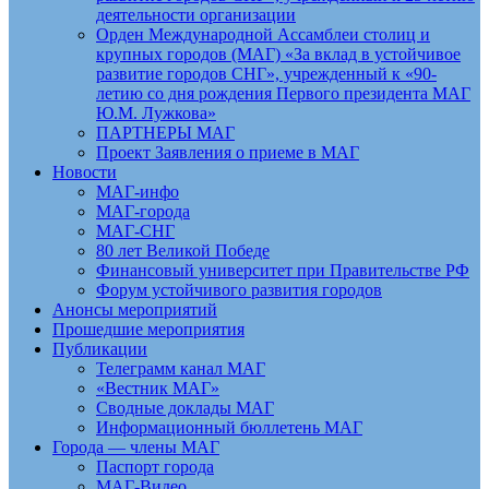
деятельности организации
Орден Международной Ассамблеи столиц и
крупных городов (МАГ) «За вклад в устойчивое
развитие городов СНГ», учрежденный к «90-
летию со дня рождения Первого президента МАГ
Ю.М. Лужкова»
ПАРТНЕРЫ МАГ
Проект Заявления о приеме в МАГ
Новости
МАГ-инфо
МАГ-города
МАГ-СНГ
80 лет Великой Победе
Финансовый университет при Правительстве РФ
Форум устойчивого развития городов
Анонсы мероприятий
Прошедшие мероприятия
Публикации
Телеграмм канал МАГ
«Вестник МАГ»
Сводные доклады МАГ
Информационный бюллетень МАГ
Города — члены МАГ
Паспорт города
МАГ-Видео