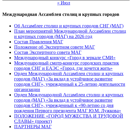
« Июл
Международная Ассамблея столиц и крупных городов
Об Ассамблее столиц и крупных городов СНГ (МАГ)
План мероприятий Международной Ассамблеи столиц
и крупных городов (МАГ) на 2026 год
Состав Правления МАГ
Положение об Экспертном совете МАГ
Состав Экспертного совета МАГ
Международный конкурс «Город в зеркале СМИ»
Международный смотр-конкурс городских практик
городов СНГ и ЕАЭС «Город, где хочется жить»
Орден Международной Ассамблеи столиц и крупных
городов (МАГ) «За вклад в устойчивое развитие
городов СНГ», учрежденный к 25-летию деятельности
организации
Орден Международной Ассамблеи столиц и крупных
городов (МАГ) «За вклад в устойчивое развитие
городов СНГ», учрежденный к «90-летию со дня
рождения Первого президента МАГ Ю.М. Лужкова»
ПОЛОЖЕНИЕ «ГОРОД МУЖЕСТВА И ТРУДОВОЙ
СЛАВЫ» (проект)
ПАРТНЕРЫ МАГ