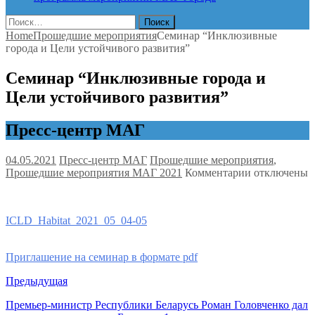
Найти:
Home
Прошедшие мероприятия
Семинар “Инклюзивные
города и Цели устойчивого развития”
Семинар “Инклюзивные города и
Цели устойчивого развития”
Пресс-центр МАГ
04.05.2021
Пресс-центр МАГ
Прошедшие мероприятия
,
к
Прошедшие мероприятия МАГ 2021
Комментарии
отключены
записи
Семинар
“Инклюзивн
ICLD_Habitat_2021_05_04-05
города
и
Цели
Приглашение на семинар в формате pdf
устойчивого
развития”
Предыдущая
Премьер-министр Республики Беларусь Роман Головченко дал