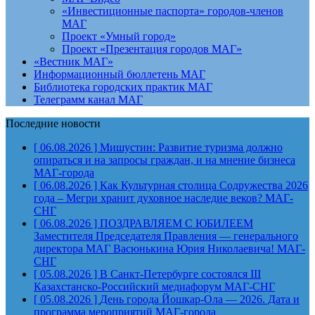
«Инвестиционные паспорта» городов-членов
МАГ
Проект «Умный город»
Проект «Презентация городов МАГ»
«Вестник МАГ»
Информационный бюллетень МАГ
Библиотека городских практик МАГ
Телеграмм канал МАГ
Последние новости
[ 06.08.2026 ]
Мишустин: Развитие туризма должно
опираться и на запросы граждан, и на мнение бизнеса
МАГ-города
[ 06.08.2026 ]
Как Культурная столица Содружества 2026
года – Мегри хранит духовное наследие веков?
МАГ-
СНГ
[ 06.08.2026 ]
ПОЗДРАВЛЯЕМ С ЮБИЛЕЕМ
Заместителя Председателя Правления — генерального
директора МАГ Васюнькина Юрия Николаевича!
МАГ-
СНГ
[ 05.08.2026 ]
В Санкт-Петербурге состоялся III
Казахстанско-Российский медиафорум
МАГ-СНГ
[ 05.08.2026 ]
День города Йошкар-Ола — 2026. Дата и
программа мероприятий
МАГ-города