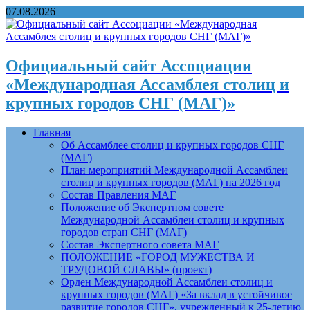
07.08.2026
Официальный сайт Ассоциации
«Международная Ассамблея столиц и
крупных городов СНГ (МАГ)»
Главная
Об Ассамблее столиц и крупных городов СНГ
(МАГ)
План мероприятий Международной Ассамблеи
столиц и крупных городов (МАГ) на 2026 год
Состав Правления МАГ
Положение об Экспертном совете
Международной Ассамблеи столиц и крупных
городов стран СНГ (МАГ)
Состав Экспертного совета МАГ
ПОЛОЖЕНИЕ «ГОРОД МУЖЕСТВА И
ТРУДОВОЙ СЛАВЫ» (проект)
Орден Международной Ассамблеи столиц и
крупных городов (МАГ) «За вклад в устойчивое
развитие городов СНГ», учрежденный к 25-летию