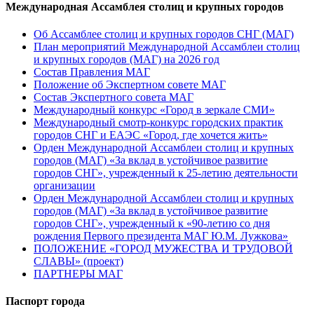
Международная Ассамблея столиц и крупных городов
Об Ассамблее столиц и крупных городов СНГ (МАГ)
План мероприятий Международной Ассамблеи столиц
и крупных городов (МАГ) на 2026 год
Состав Правления МАГ
Положение об Экспертном совете МАГ
Состав Экспертного совета МАГ
Международный конкурс «Город в зеркале СМИ»
Международный смотр-конкурс городских практик
городов СНГ и ЕАЭС «Город, где хочется жить»
Орден Международной Ассамблеи столиц и крупных
городов (МАГ) «За вклад в устойчивое развитие
городов СНГ», учрежденный к 25-летию деятельности
организации
Орден Международной Ассамблеи столиц и крупных
городов (МАГ) «За вклад в устойчивое развитие
городов СНГ», учрежденный к «90-летию со дня
рождения Первого президента МАГ Ю.М. Лужкова»
ПОЛОЖЕНИЕ «ГОРОД МУЖЕСТВА И ТРУДОВОЙ
СЛАВЫ» (проект)
ПАРТНЕРЫ МАГ
Паспорт города