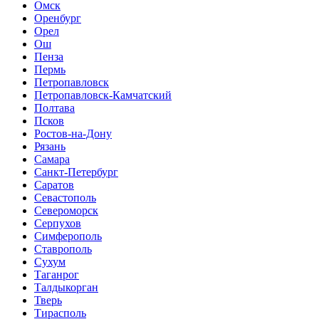
Омск
Оренбург
Орел
Ош
Пенза
Пермь
Петропавловск
Петропавловск-Камчатский
Полтава
Псков
Ростов-на-Дону
Рязань
Самара
Санкт-Петербург
Саратов
Севастополь
Североморск
Серпухов
Симферополь
Ставрополь
Сухум
Таганрог
Tалдыкорган
Тверь
Тирасполь