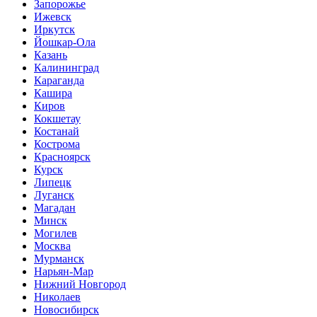
Запорожье
Ижевск
Иркутск
Йошкар-Ола
Казань
Калининград
Караганда
Кашира
Киров
Кокшетау
Костанай
Кострома
Красноярск
Курск
Липецк
Луганск
Магадан
Минск
Могилев
Москва
Мурманск
Нарьян-Мар
Нижний Новгород
Николаев
Новосибирск