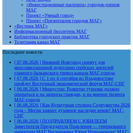
«Инвестиционные паспорта» городов-членов
МАГ
Проект «Умный город»
Проект «Презентация городов МАГ»
«Вестник МАГ»
Информационный бюллетень МАГ
Библиотека городских практик МАГ
Телеграмм канал МАГ
Последние новости
[ 07.08.2026 ]
Нижний Новгород снимут для
многомиллионной аудитории сербских зрителей
главного балканского тревел-канала
МАГ-города
[ 07.08.2026 ]
С 1 по 4 сентября во Владивостоке
пройдет Восточный экономический форум
МАГ-СНГ
[ 06.08.2026 ]
Мишустин: Развитие туризма должно
опираться и на запросы граждан, и на мнение бизнеса
МАГ-города
[ 06.08.2026 ]
Как Культурная столица Содружества 2026
года – Мегри хранит духовное наследие веков?
МАГ-
СНГ
[ 06.08.2026 ]
ПОЗДРАВЛЯЕМ С ЮБИЛЕЕМ
Заместителя Председателя Правления — генерального
директора МАГ Васюнькина Юрия Николаевича!
МАГ-