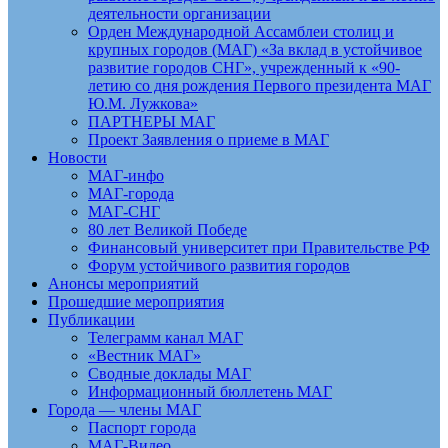
деятельности организации
Орден Международной Ассамблеи столиц и
крупных городов (МАГ) «За вклад в устойчивое
развитие городов СНГ», учрежденный к «90-
летию со дня рождения Первого президента МАГ
Ю.М. Лужкова»
ПАРТНЕРЫ МАГ
Проект Заявления о приеме в МАГ
Новости
МАГ-инфо
МАГ-города
МАГ-СНГ
80 лет Великой Победе
Финансовый университет при Правительстве РФ
Форум устойчивого развития городов
Анонсы мероприятий
Прошедшие мероприятия
Публикации
Телеграмм канал МАГ
«Вестник МАГ»
Сводные доклады МАГ
Информационный бюллетень МАГ
Города — члены МАГ
Паспорт города
МАГ-Видео