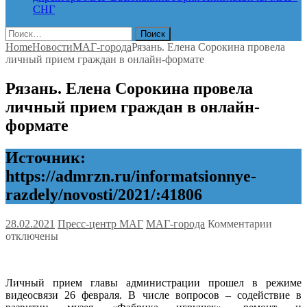
СНГ
Найти:
Home
Новости
МАГ-города
Рязань. Елена Сорокина провела
личный прием граждан в онлайн-формате
Рязань. Елена Сорокина провела
личный прием граждан в онлайн-
формате
Источник:
https://admrzn.ru/informatsionnye-
razdely/novosti/2021/:41806
к
28.02.2021
Пресс-центр МАГ
МАГ-города
Комментарии
записи
отключены
Рязань.
Елена
Сороки
Личный прием главы администрации прошел в режиме
провел
видеосвязи 26 февраля. В числе вопросов – содействие в
личны