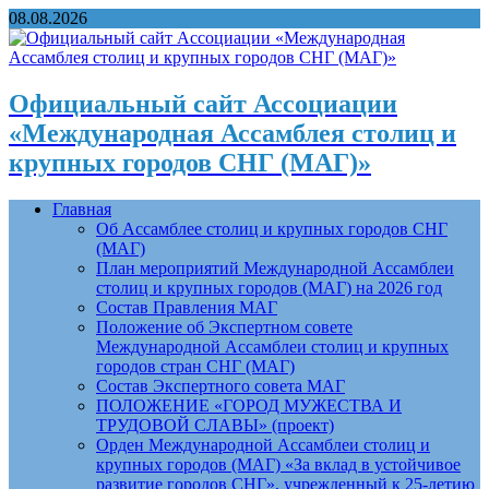
08.08.2026
Официальный сайт Ассоциации
«Международная Ассамблея столиц и
крупных городов СНГ (МАГ)»
Главная
Об Ассамблее столиц и крупных городов СНГ
(МАГ)
План мероприятий Международной Ассамблеи
столиц и крупных городов (МАГ) на 2026 год
Состав Правления МАГ
Положение об Экспертном совете
Международной Ассамблеи столиц и крупных
городов стран СНГ (МАГ)
Состав Экспертного совета МАГ
ПОЛОЖЕНИЕ «ГОРОД МУЖЕСТВА И
ТРУДОВОЙ СЛАВЫ» (проект)
Орден Международной Ассамблеи столиц и
крупных городов (МАГ) «За вклад в устойчивое
развитие городов СНГ», учрежденный к 25-летию