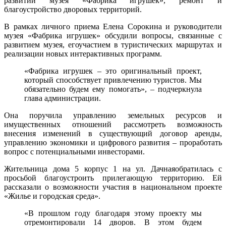
развитии музея «Фабрика игрушек», ремонт и
прием
благоустройство дворовых территорий.
гражда
в
В рамках личного приема Елена Сорокина и руководители
онлайн
музея «Фабрика игрушек» обсудили вопросы, связанные с
формат
развитием музея, егоучастием в туристических маршрутах и
реализации новых интерактивных программ.
«Фабрика игрушек – это оригинальный проект,
который способствует привлечению туристов. Мы
обязательно будем ему помогать», – подчеркнула
глава администрации.
Она поручила управлению земельных ресурсов и
имущественных отношений рассмотреть возможность
внесения изменений в существующий договор аренды,
управлению экономики и цифрового развития – проработать
вопрос с потенциальными инвесторами.
Жительница дома 5 корпус 1 на ул. Дачнаяобратилась с
просьбой благоустроить прилегающую территорию. Ей
рассказали о возможности участия в национальном проекте
«Жилье и городская среда».
«В прошлом году благодаря этому проекту мы
отремонтировали 14 дворов. В этом будем