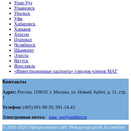
Улан-Удэ
Ульяновск
Уральск
Уфа
Хабаровск
Харьков
Херсон
Цхинвал
Челябинск
Шымкент
Элиста
Якутск
Ярославль
«Инвестиционные паспорта» городов-членов МАГ
Контакты
Адрес:
Россия, 119019, г. Москва, ул. Новый Арбат, д. 11, стр.
1
Телефон:
(495) 691-90-59, 691-14-43
Электронная почта:
mag_oo@rambler.ru
© 2001-2026 Официальный сайт Международной Ассамблеи