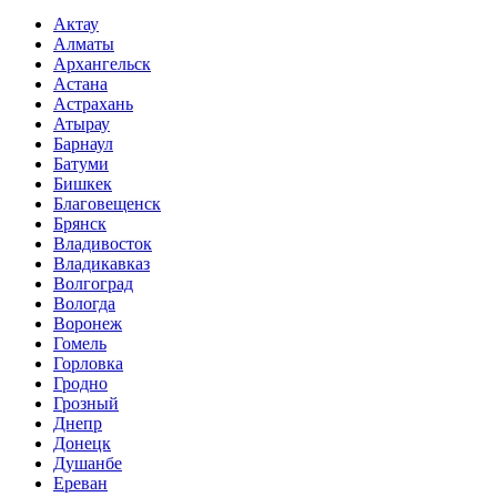
Актау
Алматы
Архангельск
Астана
Астрахань
Атырау
Барнаул
Батуми
Бишкек
Благовещенск
Брянск
Владивосток
Владикавказ
Волгоград
Вологда
Воронеж
Гомель
Горловка
Гродно
Грозный
Днепр
Донецк
Душанбе
Ереван