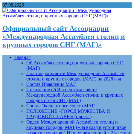
07.08.2026
Официальный сайт Ассоциации
«Международная Ассамблея столиц и
крупных городов СНГ (МАГ)»
Главная
Об Ассамблее столиц и крупных городов СНГ
(МАГ)
План мероприятий Международной Ассамблеи
столиц и крупных городов (МАГ) на 2026 год
Состав Правления МАГ
Положение об Экспертном совете
Международной Ассамблеи столиц и крупных
городов стран СНГ (МАГ)
Состав Экспертного совета МАГ
ПОЛОЖЕНИЕ «ГОРОД МУЖЕСТВА И
ТРУДОВОЙ СЛАВЫ» (проект)
Орден Международной Ассамблеи столиц и
крупных городов (МАГ) «За вклад в устойчивое
развитие городов СНГ», учрежденный к 25-летию