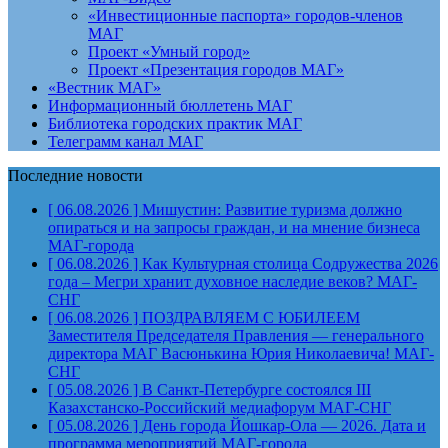
«Инвестиционные паспорта» городов-членов
МАГ
Проект «Умный город»
Проект «Презентация городов МАГ»
«Вестник МАГ»
Информационный бюллетень МАГ
Библиотека городских практик МАГ
Телеграмм канал МАГ
Последние новости
[ 06.08.2026 ]
Мишустин: Развитие туризма должно
опираться и на запросы граждан, и на мнение бизнеса
МАГ-города
[ 06.08.2026 ]
Как Культурная столица Содружества 2026
года – Мегри хранит духовное наследие веков?
МАГ-
СНГ
[ 06.08.2026 ]
ПОЗДРАВЛЯЕМ С ЮБИЛЕЕМ
Заместителя Председателя Правления — генерального
директора МАГ Васюнькина Юрия Николаевича!
МАГ-
СНГ
[ 05.08.2026 ]
В Санкт-Петербурге состоялся III
Казахстанско-Российский медиафорум
МАГ-СНГ
[ 05.08.2026 ]
День города Йошкар-Ола — 2026. Дата и
программа мероприятий
МАГ-города