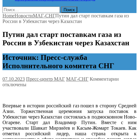
Найти:
Home
Новости
МАГ-СНГ
Путин дал старт поставкам газа из
России в Узбекистан через Казахстан
Путин дал старт поставкам газа из
России в Узбекистан через Казахстан
Источник: Пресс-служба
Исполнительного комитета СНГ
к
07.10.2023
Пресс-центр МАГ
МАГ-СНГ
Комментарии
записи
отключены
Путин
дал
старт
Впервые в истории российский газ пошел в сторону Средней
поставка
Азии. Торжественная церемония запуска поставок в
газа
Узбекистан через Казахстан состоялась в подмосковном Ново-
из
Огареве. Старт дал Владимир Путин. Вместе с ним
России
участвовали Шавкат Мирзиёев и Касым-Жомарт Токаев. Как
в
отметил российский лидер, наша страна открыта к
Узбекист