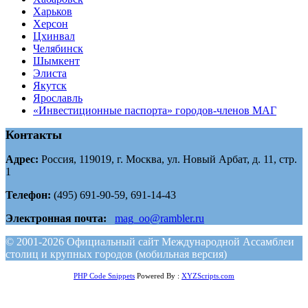
Харьков
Херсон
Цхинвал
Челябинск
Шымкент
Элиста
Якутск
Ярославль
«Инвестиционные паспорта» городов-членов МАГ
Контакты
Адрес:
Россия, 119019, г. Москва, ул. Новый Арбат, д. 11, стр.
1
Телефон:
(495) 691-90-59, 691-14-43
Электронная почта:
mag_oo@rambler.ru
© 2001-2026 Официальный сайт Международной Ассамблеи
столиц и крупных городов (мобильная версия)
PHP Code Snippets
Powered By :
XYZScripts.com