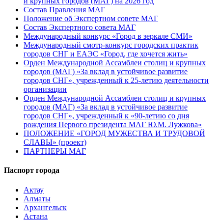
и крупных городов (МАГ) на 2026 год
Состав Правления МАГ
Положение об Экспертном совете МАГ
Состав Экспертного совета МАГ
Международный конкурс «Город в зеркале СМИ»
Международный смотр-конкурс городских практик
городов СНГ и ЕАЭС «Город, где хочется жить»
Орден Международной Ассамблеи столиц и крупных
городов (МАГ) «За вклад в устойчивое развитие
городов СНГ», учрежденный к 25-летию деятельности
организации
Орден Международной Ассамблеи столиц и крупных
городов (МАГ) «За вклад в устойчивое развитие
городов СНГ», учрежденный к «90-летию со дня
рождения Первого президента МАГ Ю.М. Лужкова»
ПОЛОЖЕНИЕ «ГОРОД МУЖЕСТВА И ТРУДОВОЙ
СЛАВЫ» (проект)
ПАРТНЕРЫ МАГ
Паспорт города
Актау
Алматы
Архангельск
Астана