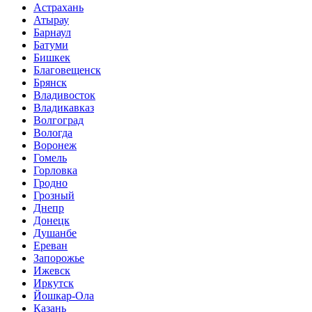
Астрахань
Атырау
Барнаул
Батуми
Бишкек
Благовещенск
Брянск
Владивосток
Владикавказ
Волгоград
Вологда
Воронеж
Гомель
Горловка
Гродно
Грозный
Днепр
Донецк
Душанбе
Ереван
Запорожье
Ижевск
Иркутск
Йошкар-Ола
Казань