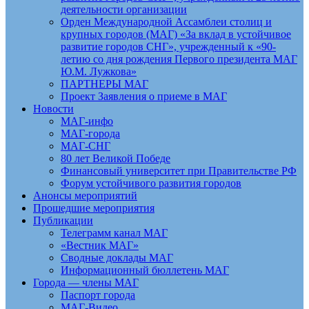
деятельности организации
Орден Международной Ассамблеи столиц и
крупных городов (МАГ) «За вклад в устойчивое
развитие городов СНГ», учрежденный к «90-
летию со дня рождения Первого президента МАГ
Ю.М. Лужкова»
ПАРТНЕРЫ МАГ
Проект Заявления о приеме в МАГ
Новости
МАГ-инфо
МАГ-города
МАГ-СНГ
80 лет Великой Победе
Финансовый университет при Правительстве РФ
Форум устойчивого развития городов
Анонсы мероприятий
Прошедшие мероприятия
Публикации
Телеграмм канал МАГ
«Вестник МАГ»
Сводные доклады МАГ
Информационный бюллетень МАГ
Города — члены МАГ
Паспорт города
МАГ-Видео