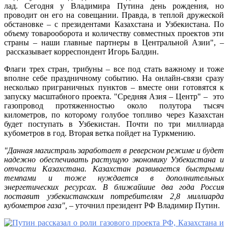
лад. Сегодня у Владимира Путина день рождения, но
проводит он его на совещании. Правда, в теплой дружеской
обстановке – с президентами Казахстана и Узбекистана. По
объему товарооборота и количеству совместных проектов эти
страны – наши главные партнеры в Центральной Азии", –
рассказывает корреспондент Игорь Балдин.
Флаги трех стран, трибуны – все под стать важному и тоже
вполне себе праздничному событию. На онлайн-связи сразу
несколько приграничных пунктов – вместе они готовятся к
запуску масштабного проекта. "Средняя Азия – Центр" – это
газопровод протяженностью около полутора тысяч
километров, по которому голубое топливо через Казахстан
будет поступать в Узбекистан. Почти по три миллиарда
кубометров в год. Вторая ветка пойдет на Туркмению.
"Данная магистраль заработает в реверсном режиме и будет
надежно обеспечивать растущую экономику Узбекистана и
отчасти Казахстана. Казахстан развивается быстрыми
темпами и тоже нуждается в дополнительных
энергетических ресурсах. В ближайшие два года Россия
поставит узбекистанским потребителям 2,8 миллиарда
кубометров газа",
– уточнил президент РФ Владимир Путин.