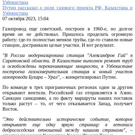
Путин рассказал о роли газового проекта РФ, Казахстана и
Узбекистана
07 октября 2023, 15:04
Газопровод еще советский, построен в 1960-е, но долгое
время он не действовал. Пришлось проделать огромную
работу: где-то полностью меняли трубы, где-то ставили новые
станции, достраивали целые участки. И вот результат.
"В России модернизирована станция "Александров Гай" в
Саратовской области. В Казахстане выполнен ремонт труб
и освобождены перекачивающие мощности, в Узбекистане
построена газоизмерительная станция и новый участок
газопровода Бухара – Урал",
– конкретизировал Путин.
По команде в трех приграничных регионах один за другим
открывают вентили. Российский газ отправляется в Азию.
Санкции санкциями, а по факту маршруты наших поставок
только растут – то, от чего отказывается Запад, получает
Восток.
"Это действительно историческое событие, которое
открывает еще одну яркую страницу в летописи
добрососедских отношений между нашими странами",
–