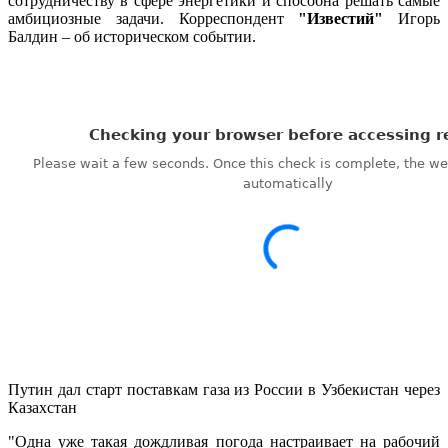
сотрудничеству в сфере энергетики и способна решать самые
через
амбициозные задачи. Корреспондент
"Известий"
Игорь
Казахста
Балдин – об историческом событии.
Путин дал старт поставкам газа из России в Узбекистан через
Казахстан
"Одна уже такая дождливая погода настраивает на рабочий