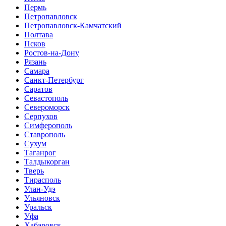
Пермь
Петропавловск
Петропавловск-Камчатский
Полтава
Псков
Ростов-на-Дону
Рязань
Самара
Санкт-Петербург
Саратов
Севастополь
Североморск
Серпухов
Симферополь
Ставрополь
Сухум
Таганрог
Tалдыкорган
Тверь
Тирасполь
Улан-Удэ
Ульяновск
Уральск
Уфа
Хабаровск