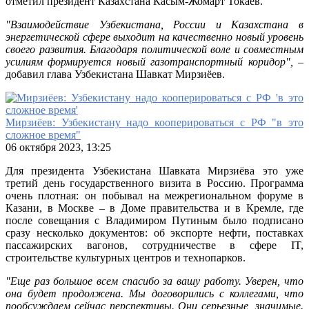
отметил президент Казахстана Касым-Жомарт Токаев.
"Взаимодействие Узбекистана, России и Казахстана в
энергетической сфере выходит на качественно новый уровень
своего развития. Благодаря политической воле и совместным
усилиям формируется новый газотранспортный коридор",
–
добавил глава Узбекистана Шавкат Мирзиёев.
Мирзиёев: Узбекистану надо кооперироваться с РФ "в это
сложное время"
06 октября 2023, 13:25
Для президента Узбекистана Шавката Мирзиёва это уже
третий день государственного визита в Россию. Программа
очень плотная: он побывал на межрегиональном форуме в
Казани, в Москве – в Доме правительства и в Кремле, где
после совещания с Владимиром Путиным было подписано
сразу несколько документов: об экспорте нефти, поставках
пассажирских вагонов, сотрудничестве в сфере IT,
строительстве культурных центров и технопарков.
"Еще раз большое всем спасибо за вашу работу. Уверен, что
она будет продолжена. Мы договорились с коллегами, что
пообсуждаем сейчас перспективы. Они серьезные, значимые.