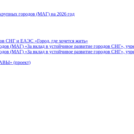
рупных городов (МАГ) на 2026 год
ов СНГ и ЕАЭС «Город, где хочется жить»
ов (МАГ) «За вклад в устойчивое развитие городов СНГ», учр
ов (МАГ) «За вклад в устойчивое развитие городов СНГ», учр
Ы» (проект)