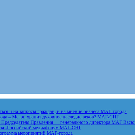
ься и на запросы граждан, и на мнение бизнеса
МАГ-города
года – Мегри хранит духовное наследие веков?
МАГ-СНГ
едседателя Правления — генерального директора МАГ Васю
анско-Российский медиафорум
МАГ-СНГ
рограмма мероприятий
МАГ-города