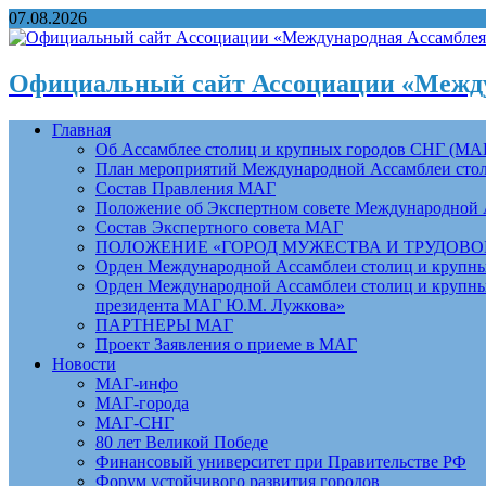
07.08.2026
Официальный сайт Ассоциации «Между
Главная
Об Ассамблее столиц и крупных городов СНГ (МА
План мероприятий Международной Ассамблеи столи
Состав Правления МАГ
Положение об Экспертном совете Международной 
Состав Экспертного совета МАГ
ПОЛОЖЕНИЕ «ГОРОД МУЖЕСТВА И ТРУДОВОЙ 
Орден Международной Ассамблеи столиц и крупных
Орден Международной Ассамблеи столиц и крупных
президента МАГ Ю.М. Лужкова»
ПАРТНЕРЫ МАГ
Проект Заявления о приеме в МАГ
Новости
МАГ-инфо
МАГ-города
МАГ-СНГ
80 лет Великой Победе
Финансовый университет при Правительстве РФ
Форум устойчивого развития городов