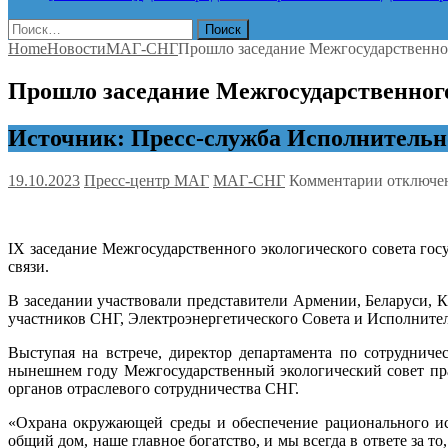
Найти:
Home
Новости
МАГ-СНГ
Прошло заседание Межгосударственног
Прошло заседание Межгосударственного
Источник: Пресс-служба Исполнительн
к
19.10.2023
Пресс-центр МАГ
МАГ-СНГ
Комментарии
отключе
записи
Прошло
заседани
IХ заседание Межгосударственного экологического совета гос
Межгосуд
связи.
экологич
совета
В заседании участвовали представители Армении, Беларуси, К
стран
участников СНГ, Электроэнергетического Совета и Исполните
СНГ
Выступая на встрече, директор департамента по сотруднич
нынешнем году Межгосударственный экологический совет праз
органов отраслевого сотрудничества СНГ.
«Охрана окружающей среды и обеспечение рационального ис
общий дом, наше главное богатство, и мы всегда в ответе за 