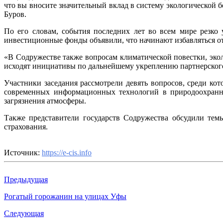
что вы вносите значительный вклад в систему экологической б
Буров.
По его словам, события последних лет во всем мире резко
инвестиционные фонды объявили, что начинают избавляться о
«В Содружестве также вопросам климатической повестки, эко
исходят инициативы по дальнейшему укреплению партнерского 
Участники заседания рассмотрели девять вопросов, среди ко
современных информационных технологий в природоохранно
загрязнения атмосферы.
Также представители государств Содружества обсудили тем
страхования.
Источник:
https://e-cis.info
Предыдущая
Рогатый горожанин на улицах Уфы
Следующая