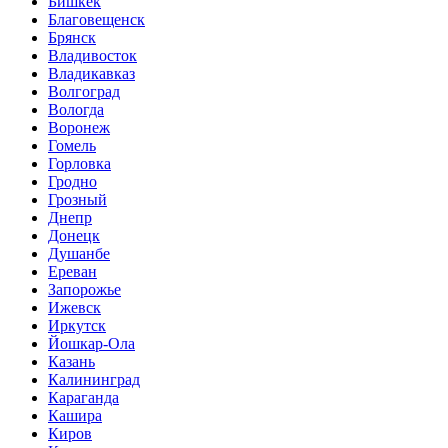
Бишкек
Благовещенск
Брянск
Владивосток
Владикавказ
Волгоград
Вологда
Воронеж
Гомель
Горловка
Гродно
Грозный
Днепр
Донецк
Душанбе
Ереван
Запорожье
Ижевск
Иркутск
Йошкар-Ола
Казань
Калининград
Караганда
Кашира
Киров