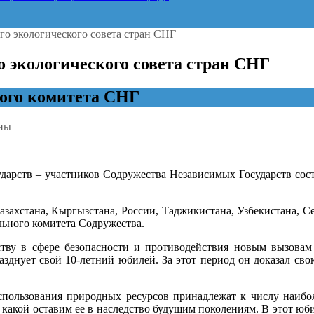
о экологического совета стран СНГ
 экологического совета стран СНГ
ого комитета СНГ
ны
е
ударств – участников Содружества Независимых Государств сос
арственного
еского
азахстана, Кыргызстана, России, Таджикистана, Узбекистана, 
льного комитета Содружества.
еству в сфере безопасности и противодействия новым вызова
днует свой 10-летний юбилей. За этот период он доказал свою
пользования природных ресурсов принадлежат к числу наибол
то, какой оставим ее в наследство будущим поколениям. В этот ю