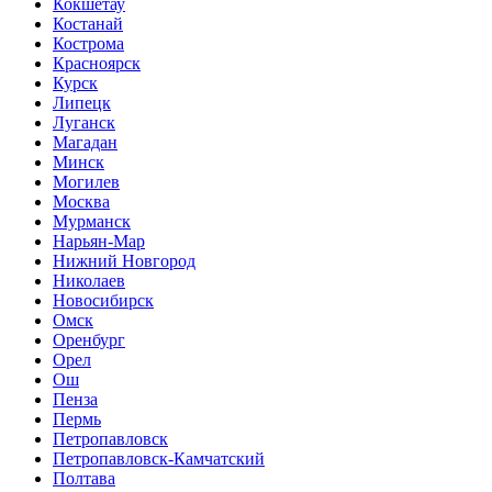
Кокшетау
Костанай
Кострома
Красноярск
Курск
Липецк
Луганск
Магадан
Минск
Могилев
Москва
Мурманск
Нарьян-Мар
Нижний Новгород
Николаев
Новосибирск
Омск
Оренбург
Орел
Ош
Пенза
Пермь
Петропавловск
Петропавловск-Камчатский
Полтава