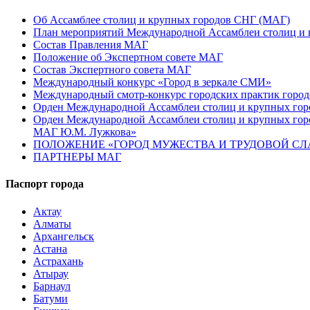
Об Ассамблее столиц и крупных городов СНГ (МАГ)
План мероприятий Международной Ассамблеи столиц и к
Состав Правления МАГ
Положение об Экспертном совете МАГ
Состав Экспертного совета МАГ
Международный конкурс «Город в зеркале СМИ»
Международный смотр-конкурс городских практик город
Орден Международной Ассамблеи столиц и крупных город
Орден Международной Ассамблеи столиц и крупных город
МАГ Ю.М. Лужкова»
ПОЛОЖЕНИЕ «ГОРОД МУЖЕСТВА И ТРУДОВОЙ СЛАВ
ПАРТНЕРЫ МАГ
Паспорт города
Актау
Алматы
Архангельск
Астана
Астрахань
Атырау
Барнаул
Батуми