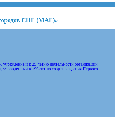
городов СНГ (МАГ)»
, учрежденный к 25-летию деятельности организации
, учрежденный к «90-летию со дня рождения Первого