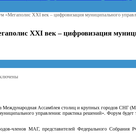
м «Мегаполис XXI век – цифровизация муниципального управле
гаполис XXI век – цифровизация муниц
ключены
писи
есс-
лиз
ждународный
рум
ска Международная Ассамблея столиц и крупных городов СНГ (
егаполис
муниципального управления: практика решений». Форум будет 
I
к
родов-членов МАГ, представителей Федерального Собрания Р
фровизация