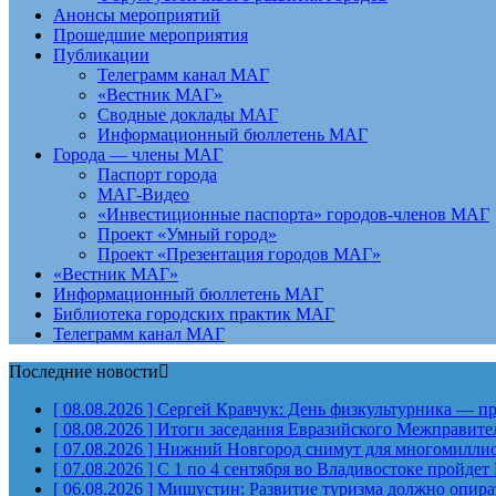
Анонсы мероприятий
Прошедшие мероприятия
Публикации
Телеграмм канал МАГ
«Вестник МАГ»
Сводные доклады МАГ
Информационный бюллетень МАГ
Города — члены МАГ
Паспорт города
МАГ-Видео
«Инвестиционные паспорта» городов-членов МАГ
Проект «Умный город»
Проект «Презентация городов МАГ»
«Вестник МАГ»
Информационный бюллетень МАГ
Библиотека городских практик МАГ
Телеграмм канал МАГ
Последние новости
[ 08.08.2026 ]
Сергей Кравчук: День физкультурника — пра
[ 08.08.2026 ]
Итоги заседания Евразийского Межправите
[ 07.08.2026 ]
Нижний Новгород снимут для многомиллион
[ 07.08.2026 ]
С 1 по 4 сентября во Владивостоке пройд
[ 06.08.2026 ]
Мишустин: Развитие туризма должно опират