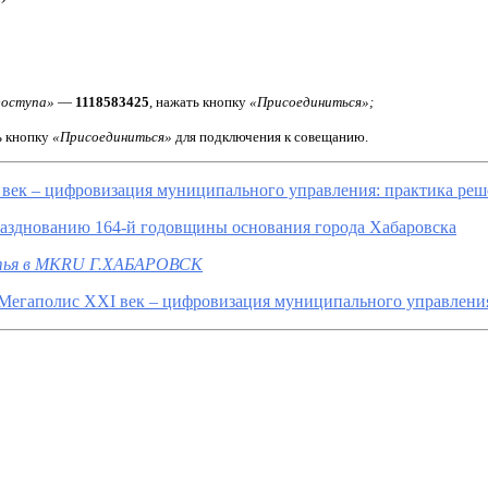
доступа»
—
1118583425
, нажать кнопку
«Присоединиться»;
ь кнопку
«Присоединиться»
для подключения к совещанию.
 – цифровизация муниципального управления: практика решени
днованию 164-й годовщины основания города Хабаровска
татья в МКRU Г.ХАБАРОВСК
егаполис XXI век – цифровизация муниципального управления: 