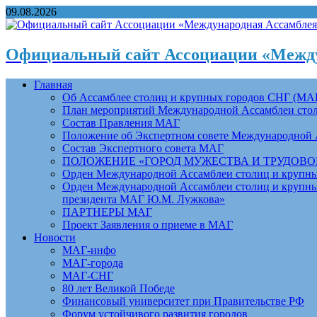
09.08.2026
Официальный сайт Ассоциации «Между
Главная
Об Ассамблее столиц и крупных городов СНГ (МА
План мероприятий Международной Ассамблеи столи
Состав Правления МАГ
Положение об Экспертном совете Международной 
Состав Экспертного совета МАГ
ПОЛОЖЕНИЕ «ГОРОД МУЖЕСТВА И ТРУДОВОЙ 
Орден Международной Ассамблеи столиц и крупных
Орден Международной Ассамблеи столиц и крупных
президента МАГ Ю.М. Лужкова»
ПАРТНЕРЫ МАГ
Проект Заявления о приеме в МАГ
Новости
МАГ-инфо
МАГ-города
МАГ-СНГ
80 лет Великой Победе
Финансовый университет при Правительстве РФ
Форум устойчивого развития городов