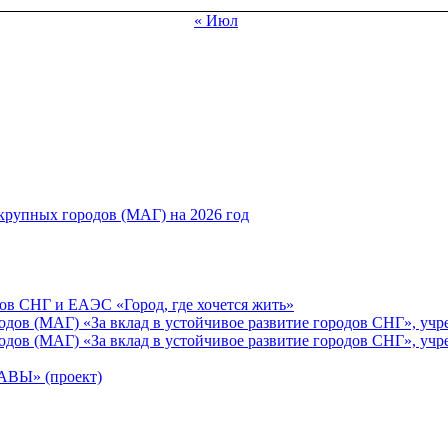
« Июл
рупных городов (МАГ) на 2026 год
ов СНГ и ЕАЭС «Город, где хочется жить»
ов (МАГ) «За вклад в устойчивое развитие городов СНГ», учр
ов (МАГ) «За вклад в устойчивое развитие городов СНГ», учр
Ы» (проект)