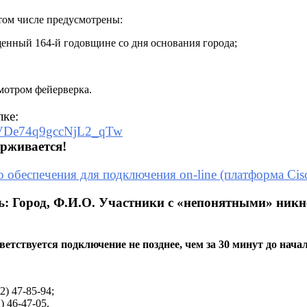
ниципального
равления:
том числе предусмотрены:
актика
шений»
енный 164-й годовщине со дня основания города;
нформация
новляется)
я
мотром фейерверка.
22
а,
лке:
gGVDe74q9gccNjL2_qTw
баровск)
ерживается!
 обеспечения для подключения on-line (платформа Cis
ь: Город, Ф.И.О. Участники с «непонятными» ник
тствуется подключение не позднее, чем за 30 минут до нача
) 47-85-94;
 46-47-05.