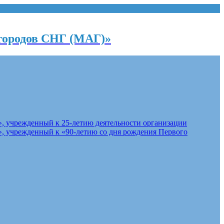
городов СНГ (МАГ)»
, учрежденный к 25-летию деятельности организации
, учрежденный к «90-летию со дня рождения Первого