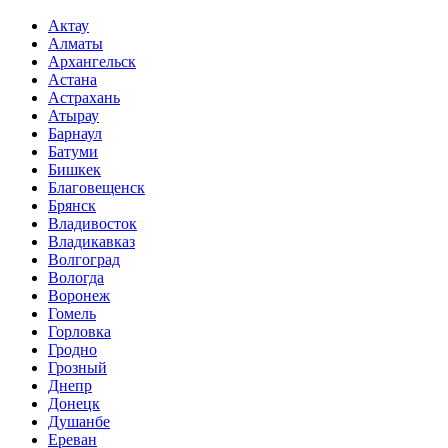
Актау
Алматы
Архангельск
Астана
Астрахань
Атырау
Барнаул
Батуми
Бишкек
Благовещенск
Брянск
Владивосток
Владикавказ
Волгоград
Вологда
Воронеж
Гомель
Горловка
Гродно
Грозный
Днепр
Донецк
Душанбе
Ереван