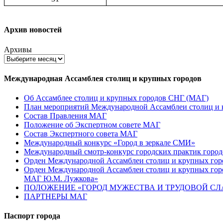
Архив новостей
Архивы
Международная Ассамблея столиц и крупных городов
Об Ассамблее столиц и крупных городов СНГ (МАГ)
План мероприятий Международной Ассамблеи столиц и к
Состав Правления МАГ
Положение об Экспертном совете МАГ
Состав Экспертного совета МАГ
Международный конкурс «Город в зеркале СМИ»
Международный смотр-конкурс городских практик город
Орден Международной Ассамблеи столиц и крупных город
Орден Международной Ассамблеи столиц и крупных город
МАГ Ю.М. Лужкова»
ПОЛОЖЕНИЕ «ГОРОД МУЖЕСТВА И ТРУДОВОЙ СЛАВ
ПАРТНЕРЫ МАГ
Паспорт города