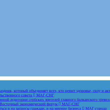
здник, который объединяет всех, кто ценит здоровье, силу и а
льственного совета
МАГ-СНГ
ной аудитории сербских зрителей главного балканского тревел
ет Восточный экономический форум
МАГ-СНГ
ься и на запросы граждан, и на мнение бизнеса
МАГ-города