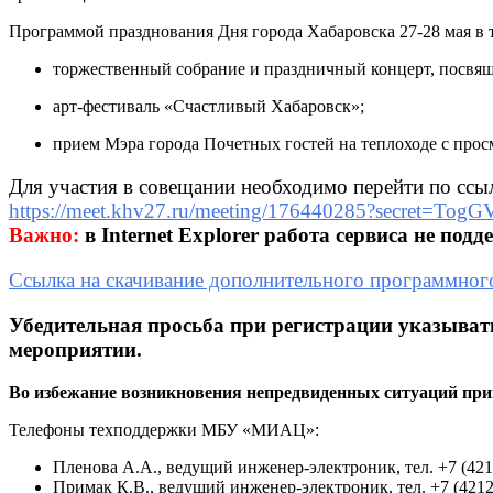
му
уп
Программой празднования Дня города Хабаровска 27-28 мая в 
пр
ре
торжественный собрание и праздничный концерт, посвящ
(и
об
арт-фестиваль «Счастливый Хабаровск»;
(26
ма
прием Мэра города Почетных гостей на теплоходе с прос
20
год
Для участия в совещании необходимо перейти по ссы
г.
https://meet.khv27.ru/meeting/176440285?secret=To
Ха
Важно:
в Internet Explorer работа сервиса не подд
Ссылка на скачивание дополнительного программного
Убедительная просьба при регистрации указыват
мероприятии.
Во избежание возникновения непредвиденных ситуаций приве
Телефоны техподдержки МБУ «МИАЦ»:
Пленова А.А., ведущий инженер-электроник, тел. +7 (4212
Примак К.В., ведущий инженер-электроник, тел. +7 (4212)