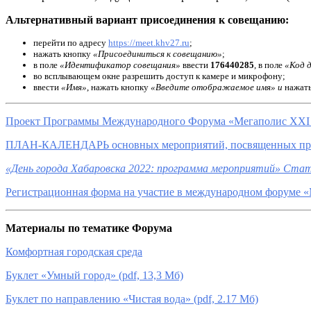
Альтернативный вариант присоединения к совещанию:
перейти по адресу
https
://
meet
.
khv
27.
ru
;
нажать кнопку
«Присоединиться к совещанию»
;
в поле
«Идентификатор совещания»
ввести
176440285
, в поле
«Код 
во всплывающем окне разрешить доступ к камере и микрофону;
ввести
«Имя»
, нажать кнопку
«Введите отображаемое имя» и
нажат
Проект Программы Международного Форума «Мегаполис XXI век
ПЛАН-КАЛЕНДАРЬ основных мероприятий, посвященных праз
«День города Хабаровска 2022: программа мероприятий» С
Регистрационная форма на участие в международном форуме «М
Материалы по тематике Форума
Комфортная городская среда
Буклет «Умный город» (pdf, 13,3 Мб)
Буклет по направлению «Чистая вода» (pdf, 2.17 Мб)