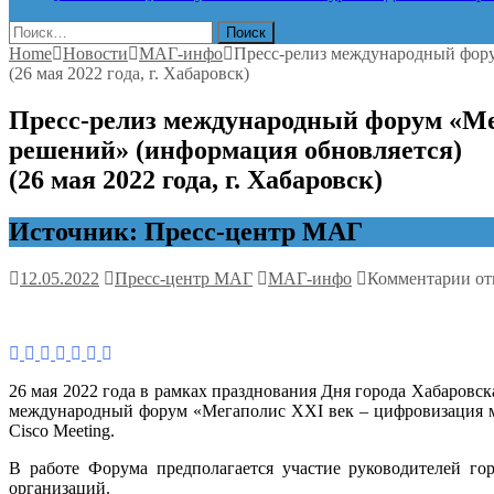
Найти:
Home
Новости
МАГ-инфо
Пресс-релиз международный фору
(26 мая 2022 года, г. Хабаровск)
Пресс-релиз международный форум «Ме
решений» (информация обновляется)
(26 мая 2022 года, г. Хабаровск)
Источник: Пресс-центр МАГ
к
12.05.2022
Пресс-центр МАГ
МАГ-инфо
Комментарии
от
за
Пр
ре
ме
фо
26 мая 2022 года в рамках празднования Дня города Хабаров
«М
международный форум «Мегаполис
XXI
век – цифровизация 
XX
Cisco Meeting.
ве
–
В работе Форума предполагается участие руководителей го
ци
организаций.