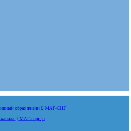
ктивный образ жизни
МАГ-СНГ
-канала
МАГ-города