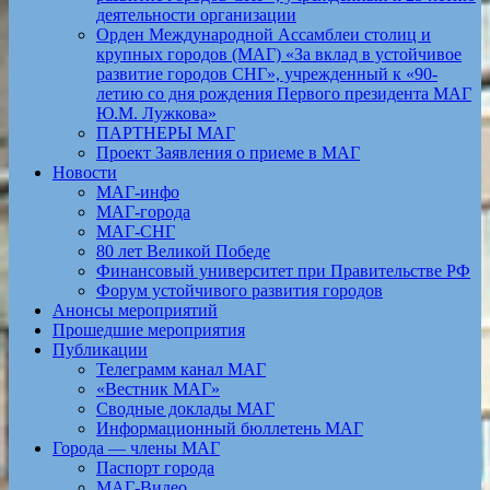
деятельности организации
Орден Международной Ассамблеи столиц и
крупных городов (МАГ) «За вклад в устойчивое
развитие городов СНГ», учрежденный к «90-
летию со дня рождения Первого президента МАГ
Ю.М. Лужкова»
ПАРТНЕРЫ МАГ
Проект Заявления о приеме в МАГ
Новости
МАГ-инфо
МАГ-города
МАГ-СНГ
80 лет Великой Победе
Финансовый университет при Правительстве РФ
Форум устойчивого развития городов
Анонсы мероприятий
Прошедшие мероприятия
Публикации
Телеграмм канал МАГ
«Вестник МАГ»
Сводные доклады МАГ
Информационный бюллетень МАГ
Города — члены МАГ
Паспорт города
МАГ-Видео