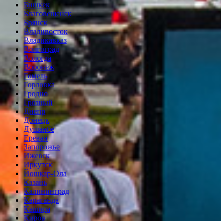
Бишкек
Благовещенск
Брянск
Владивосток
Владикавказ
Волгоград
Вологда
Воронеж
Гомель
Горловка
Гродно
Грозный
Днепр
Донецк
Душанбе
Ереван
Запорожье
Ижевск
Иркутск
Йошкар-Ола
Казань
Калининград
Караганда
Кашира
Киров