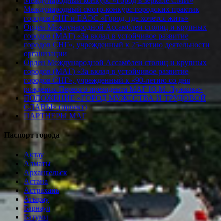
Международный конкурс «Город в зеркале СМИ»
Международный смотр-конкурс городских практик
городов СНГ и ЕАЭС «Город, где хочется жить»
Орден Международной Ассамблеи столиц и крупных
городов (МАГ) «За вклад в устойчивое развитие
городов СНГ», учрежденный к 25-летию деятельности
организации
Орден Международной Ассамблеи столиц и крупных
городов (МАГ) «За вклад в устойчивое развитие
городов СНГ», учрежденный к «90-летию со дня
рождения Первого президента МАГ Ю.М. Лужкова»
ПОЛОЖЕНИЕ «ГОРОД МУЖЕСТВА И ТРУДОВОЙ
СЛАВЫ» (проект)
ПАРТНЕРЫ МАГ
Паспорт города
Актау
Алматы
Архангельск
Астана
Астрахань
Атырау
Барнаул
Батуми