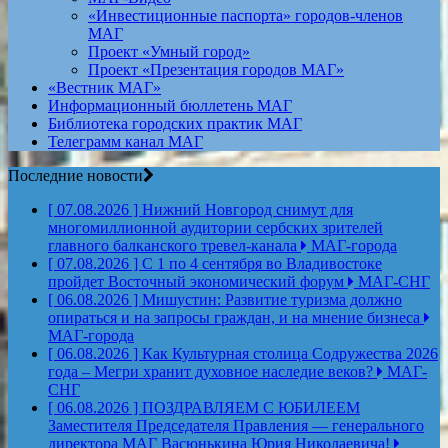
«Инвестиционные паспорта» городов-членов
МАГ
Проект «Умный город»
Проект «Презентация городов МАГ»
«Вестник МАГ»
Информационный бюллетень МАГ
Библиотека городских практик МАГ
Телеграмм канал МАГ
Последние новости
[ 07.08.2026 ]
Нижний Новгород снимут для
многомиллионной аудитории сербских зрителей
главного балканского тревел-канала
МАГ-города
[ 07.08.2026 ]
С 1 по 4 сентября во Владивостоке
пройдет Восточный экономический форум
МАГ-СНГ
[ 06.08.2026 ]
Мишустин: Развитие туризма должно
опираться и на запросы граждан, и на мнение бизнеса
МАГ-города
[ 06.08.2026 ]
Как Культурная столица Содружества 2026
года – Мегри хранит духовное наследие веков?
МАГ-
СНГ
[ 06.08.2026 ]
ПОЗДРАВЛЯЕМ С ЮБИЛЕЕМ
Заместителя Председателя Правления — генерального
директора МАГ Васюнькина Юрия Николаевича!