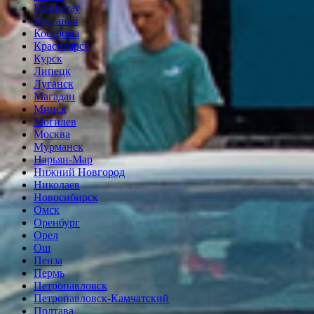
Кокшетау
Костанай
Кострома
Красноярск
Курск
Липецк
Луганск
Магадан
Минск
Могилев
Москва
Мурманск
Нарьян-Мар
Нижний Новгород
Николаев
Новосибирск
Омск
Оренбург
Орел
Ош
Пенза
Пермь
Петропавловск
Петропавловск-Камчатский
Полтава