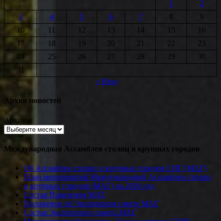
1
2
3
4
5
6
7
8
9
10
11
12
13
14
15
16
17
18
19
20
21
22
23
24
25
26
27
28
29
30
31
« Июл
Архив новостей
Архивы
Международная Ассамблея столиц и крупных городов
Об Ассамблее столиц и крупных городов СНГ (МАГ)
План мероприятий Международной Ассамблеи столиц
и крупных городов (МАГ) на 2026 год
Состав Правления МАГ
Положение об Экспертном совете МАГ
Состав Экспертного совета МАГ