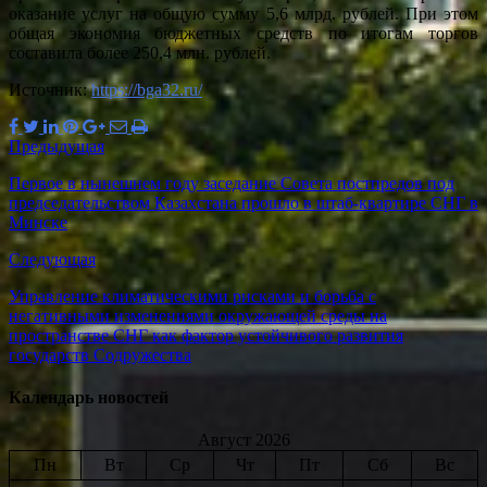
оказание услуг на общую сумму 5,6 млрд. рублей. При этом
общая экономия бюджетных средств по итогам торгов
составила более 250,4 млн. рублей.
Источник:
https://bga32.ru/
Предыдущая
Первое в нынешнем году заседание Совета постпредов под
председательством Казахстана прошло в штаб-квартире СНГ в
Минске
Следующая
Управление климатическими рисками и борьба с
негативными изменениями окружающей среды на
пространстве СНГ как фактор устойчивого развития
государств Содружества
Календарь новостей
Август 2026
Пн
Вт
Ср
Чт
Пт
Сб
Вс