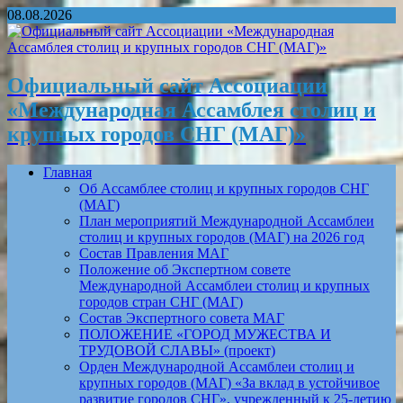
08.08.2026
Официальный сайт Ассоциации
«Международная Ассамблея столиц и
крупных городов СНГ (МАГ)»
Главная
Об Ассамблее столиц и крупных городов СНГ
(МАГ)
План мероприятий Международной Ассамблеи
столиц и крупных городов (МАГ) на 2026 год
Состав Правления МАГ
Положение об Экспертном совете
Международной Ассамблеи столиц и крупных
городов стран СНГ (МАГ)
Состав Экспертного совета МАГ
ПОЛОЖЕНИЕ «ГОРОД МУЖЕСТВА И
ТРУДОВОЙ СЛАВЫ» (проект)
Орден Международной Ассамблеи столиц и
крупных городов (МАГ) «За вклад в устойчивое
развитие городов СНГ», учрежденный к 25-летию