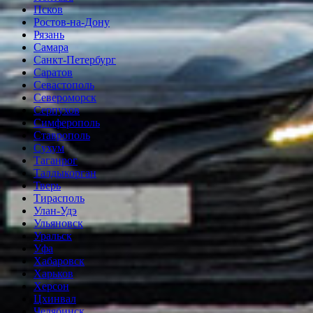
Псков
Ростов-на-Дону
Рязань
Самара
Санкт-Петербург
Саратов
Севастополь
Североморск
Серпухов
Симферополь
Ставрополь
Сухум
Таганрог
Tалдыкорган
Тверь
Тирасполь
Улан-Удэ
Ульяновск
Уральск
Уфа
Хабаровск
Харьков
Херсон
Цхинвал
Челябинск