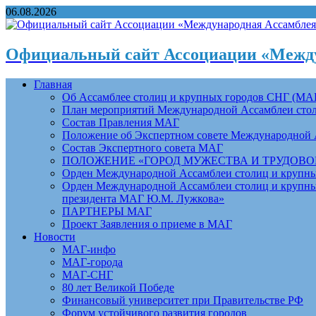
06.08.2026
Официальный сайт Ассоциации «Между
Главная
Об Ассамблее столиц и крупных городов СНГ (МА
План мероприятий Международной Ассамблеи столи
Состав Правления МАГ
Положение об Экспертном совете Международной 
Состав Экспертного совета МАГ
ПОЛОЖЕНИЕ «ГОРОД МУЖЕСТВА И ТРУДОВОЙ 
Орден Международной Ассамблеи столиц и крупных
Орден Международной Ассамблеи столиц и крупных
президента МАГ Ю.М. Лужкова»
ПАРТНЕРЫ МАГ
Проект Заявления о приеме в МАГ
Новости
МАГ-инфо
МАГ-города
МАГ-СНГ
80 лет Великой Победе
Финансовый университет при Правительстве РФ
Форум устойчивого развития городов