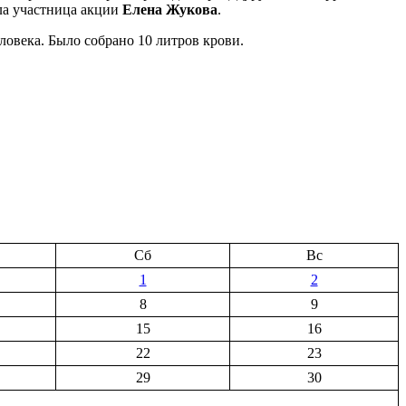
ала участница акции
Елена Жукова
.
ловека. Было собрано 10 литров крови.
Сб
Вс
1
2
8
9
15
16
22
23
29
30