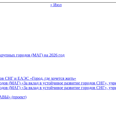
« Июл
рупных городов (МАГ) на 2026 год
ов СНГ и ЕАЭС «Город, где хочется жить»
ов (МАГ) «За вклад в устойчивое развитие городов СНГ», учр
ов (МАГ) «За вклад в устойчивое развитие городов СНГ», учр
Ы» (проект)