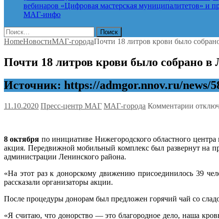
вебинаров «Цифровая мастерская муниципалитетов» и про
МАГ-инфо
Найти:
Home
Новости
МАГ-города
Почти 18 литров крови было собран
Почти 18 литров крови было собрано в
Источник: https://admgor.nnov.ru/news/5
к
11.10.2020
Пресс-центр МАГ
МАГ-города
Комментарии
отклю
записи
Почти
18
8 октября
по инициативе Нижегородского областного центра 
литров
акция. Передвижной мобильный комплекс был развернут на п
крови
администрации Ленинского района.
было
собран
«На этот раз к донорскому движению присоединилось 39 чело
в
рассказали организаторы акции.
Ленинс
районе
После процедуры донорам был предложен горячий чай со слад
Нижне
Новгор
«Я считаю, что донорство — это благородное дело, наша кров