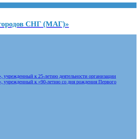
городов СНГ (МАГ)»
, учрежденный к 25-летию деятельности организации
, учрежденный к «90-летию со дня рождения Первого