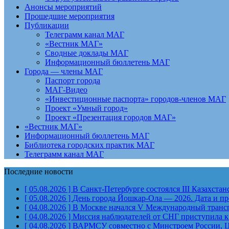
Анонсы мероприятий
Прошедшие мероприятия
Публикации
Телеграмм канал МАГ
«Вестник МАГ»
Сводные доклады МАГ
Информационный бюллетень МАГ
Города — члены МАГ
Паспорт города
МАГ-Видео
«Инвестиционные паспорта» городов-членов МАГ
Проект «Умный город»
Проект «Презентация городов МАГ»
«Вестник МАГ»
Информационный бюллетень МАГ
Библиотека городских практик МАГ
Телеграмм канал МАГ
Последние новости
[ 05.08.2026 ]
В Санкт-Петербурге состоялся III Казахст
[ 05.08.2026 ]
День города Йошкар-Ола — 2026. Дата и п
[ 04.08.2026 ]
В Москве начался V Международный тран
[ 04.08.2026 ]
Миссия наблюдателей от СНГ приступила к
[ 04.08.2026 ]
ВАРМСУ совместно с Минстроем России, Ц