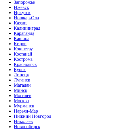
Запорожье
Ижевск
Иркутск
Йошкар-Ола
Казань
Калининград
Караганда
Кашира
Киров
Кокшетау
Костанай
Кострома
Красноярск
Курск
Липецк
Луганск
Магадан
Минск
Могилев
Москва
Мурманск
Нарьян-Мар
Нижний Новгород
Николаев
Новосибирск