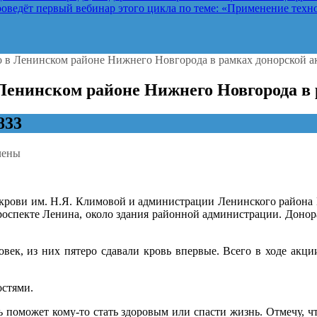
ведёт первый вебинар этого цикла по теме: «Применение техно
о в Ленинском районе Нижнего Новгорода в рамках донорской 
 Ленинском районе Нижнего Новгорода в
833
чены
крови им. Н.Я. Климовой и администрации Ленинского района
роспекте Ленина, около здания районной администрации. Донор
о
век, из них пятеро сдавали кровь впервые. Всего в ходе акц
ком
остями.
го
ода
ь поможет кому-то стать здоровым или спасти жизнь. Отмечу, ч