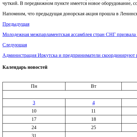
в
чуткий. В передвижном пункте имеется новое оборудование, с
рамках
донорс
Напомним, что предыдущая донорская акция прошла в Ленинском
акции
Предыдущая
Молодежная межпарламентская ассамблея стран СНГ призвала 
Следующая
Администрация Иркутска и предприниматели скоординируют 
Календарь новостей
Пн
Вт
3
4
10
11
17
18
24
25
31