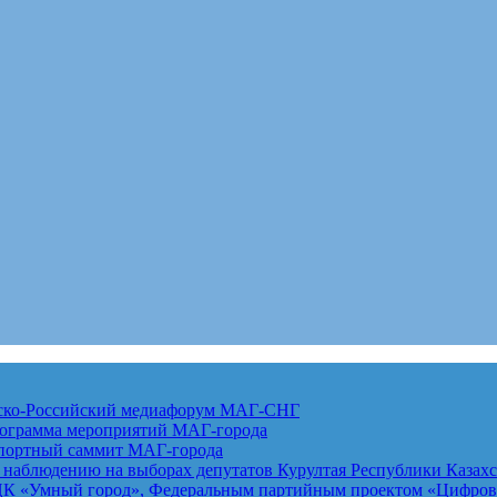
анско-Российский медиафорум
МАГ-СНГ
рограмма мероприятий
МАГ-города
спортный саммит
МАГ-города
 наблюдению на выборах депутатов Курултая Республики Казах
К «Умный город», Федеральным партийным проектом «Цифровая