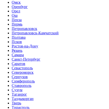
Омск
Оренбург
Орел
Ош
Пенза
Пермь
Петропавловск
Петропавловск-Камчатский
Полтава
Псков
Ростов-на-Дону
Рязань
Самара
Санкт-Петербург
Саратов
Севастополь
Североморск
Серпухов
Симферополь
Ставрополь
Сухум
Таганрог
Tалдыкорган
Тверь
Тирасполь