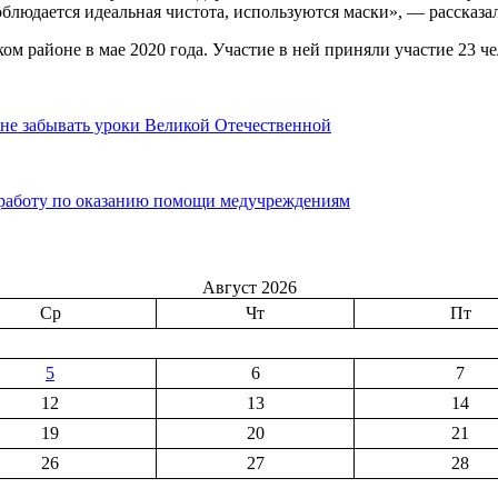
облюдается идеальная чистота, используются маски», — рассказ
кой
 районе в мае 2020 года. Участие в ней приняли участие 23 че
не забывать уроки Великой Отечественной
работу по оказанию помощи медучреждениям
Август 2026
Ср
Чт
Пт
5
6
7
12
13
14
19
20
21
26
27
28