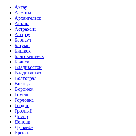
Актау
Алматы
Архангельск
Астана
Астрахань
Атырау
Барнаул
Батуми
Бишкек
Благовещенск
Брянск
Владивосток
Владикавказ
Волгоград
Вологда
Воронеж
Гомель
Горловка
Гродно
Грозный
Днепр
Донецк
Душанбе
Ереван