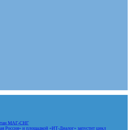
стан
МАГ-СНГ
 Россия» и площадкой «ИТ-Диалог» запустит цикл