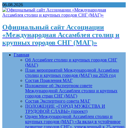
06.08.2026
Официальный сайт Ассоциации
«Международная Ассамблея столиц и
крупных городов СНГ (МАГ)»
Главная
Об Ассамблее столиц и крупных городов СНГ
(МАГ)
План мероприятий Международной Ассамблеи
столиц и крупных городов (МАГ) на 2026 год
Состав Правления МАГ
Положение об Экспертном совете
Международной Ассамблеи столиц и крупных
городов стран СНГ (МАГ)
Состав Экспертного совета МАГ
ПОЛОЖЕНИЕ «ГОРОД МУЖЕСТВА И
ТРУДОВОЙ СЛАВЫ» (проект)
Орден Международной Ассамблеи столиц и
крупных городов (МАГ) «За вклад в устойчивое
развитие городов СНГ», учрежденный к 25-летию