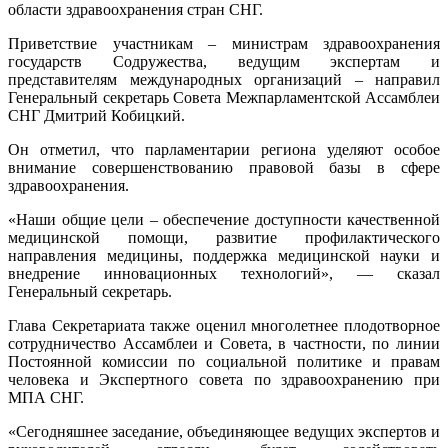
области здравоохранения стран СНГ.
объедин
усилия
Приветствие участникам – министрам здравоохранения
ради
государств Содружества, ведущим экспертам и
доступно
представителям международных организаций – направил
и
Генеральный секретарь Совета Межпарламентской Ассамблеи
качестве
СНГ Дмитрий Кобицкий.
медицин
Он отметил, что парламентарии региона уделяют особое
внимание совершенствованию правовой базы в сфере
здравоохранения.
«Наши общие цели – обеспечение доступности качественной
медицинской помощи, развитие профилактического
направления медицины, поддержка медицинской науки и
внедрение инновационных технологий», — сказал
Генеральный секретарь.
Глава Секретариата также оценил многолетнее плодотворное
сотрудничество Ассамблеи и Совета, в частности, по линии
Постоянной комиссии по социальной политике и правам
человека и Экспертного совета по здравоохранению при
МПА СНГ.
«Сегодняшнее заседание, объединяющее ведущих экспертов и