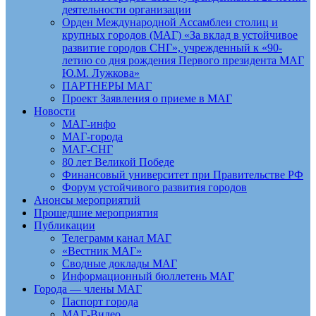
деятельности организации
Орден Международной Ассамблеи столиц и
крупных городов (МАГ) «За вклад в устойчивое
развитие городов СНГ», учрежденный к «90-
летию со дня рождения Первого президента МАГ
Ю.М. Лужкова»
ПАРТНЕРЫ МАГ
Проект Заявления о приеме в МАГ
Новости
МАГ-инфо
МАГ-города
МАГ-СНГ
80 лет Великой Победе
Финансовый университет при Правительстве РФ
Форум устойчивого развития городов
Анонсы мероприятий
Прошедшие мероприятия
Публикации
Телеграмм канал МАГ
«Вестник МАГ»
Сводные доклады МАГ
Информационный бюллетень МАГ
Города — члены МАГ
Паспорт города
МАГ-Видео