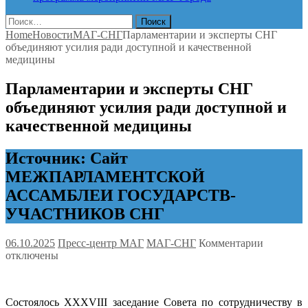
Найти:
Home
Новости
МАГ-СНГ
Парламентарии и эксперты СНГ
объединяют усилия ради доступной и качественной
медицины
Парламентарии и эксперты СНГ
объединяют усилия ради доступной и
качественной медицины
Источник: Сайт
МЕЖПАРЛАМЕНТСКОЙ
АССАМБЛЕИ ГОСУДАРСТВ-
УЧАСТНИКОВ СНГ
к
06.10.2025
Пресс-центр МАГ
МАГ-СНГ
Комментарии
записи
отключены
Парламе
и
эксперты
Состоялось XXXVIII заседание Совета по сотрудничеству в
СНГ