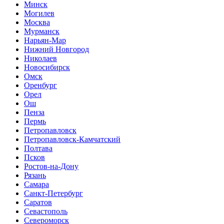
Минск
Могилев
Москва
Мурманск
Нарьян-Мар
Нижний Новгород
Николаев
Новосибирск
Омск
Оренбург
Орел
Ош
Пенза
Пермь
Петропавловск
Петропавловск-Камчатский
Полтава
Псков
Ростов-на-Дону
Рязань
Самара
Санкт-Петербург
Саратов
Севастополь
Североморск