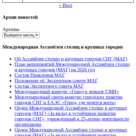
« Июл
Архив новостей
Архивы
Международная Ассамблея столиц и крупных городов
Об Ассамблее столиц и крупных городов СНГ (МАГ)
План мероприятий Международной Ассамблеи столиц
и крупных городов (МАГ) на 2026 год
Состав Правления МАГ
Положение об Экспертном совете МАГ
Состав Экспертного совета МАГ
Международный конкурс «Город в зеркале СМИ»
Международный смотр-конкурс городских практик
городов СНГ и ЕАЭС «Город, где хочется жить»
Орден Международной Ассамблеи столиц и крупных
городов (МАГ) «За вклад в устойчивое развитие
городов СНГ», учрежденный к 25-летию деятельности
организации
Орден Международной Ассамблеи столиц и крупных
городов (МАГ) «За вклад в устойчивое развитие