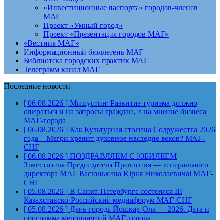
«Инвестиционные паспорта» городов-членов
МАГ
Проект «Умный город»
Проект «Презентация городов МАГ»
«Вестник МАГ»
Информационный бюллетень МАГ
Библиотека городских практик МАГ
Телеграмм канал МАГ
Последние новости
[ 06.08.2026 ]
Мишустин: Развитие туризма должно
опираться и на запросы граждан, и на мнение бизнеса
МАГ-города
[ 06.08.2026 ]
Как Культурная столица Содружества 2026
года – Мегри хранит духовное наследие веков?
МАГ-
СНГ
[ 06.08.2026 ]
ПОЗДРАВЛЯЕМ С ЮБИЛЕЕМ
Заместителя Председателя Правления — генерального
директора МАГ Васюнькина Юрия Николаевича!
МАГ-
СНГ
[ 05.08.2026 ]
В Санкт-Петербурге состоялся III
Казахстанско-Российский медиафорум
МАГ-СНГ
[ 05.08.2026 ]
День города Йошкар-Ола — 2026. Дата и
программа мероприятий
МАГ-города