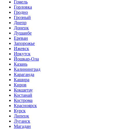
Гомель
Горловка
Гродно
Грозный
Днепр
Донецк
Душанбе
Ереван
Запорожье
Ижевск
Иркутск
Йошкар-Ола
Казань
Калининград
Караганда
Кашира
Киров
Кокшетау
Костанай
Кострома
Красноярск
Курск
Липецк
Луганск
Магадан