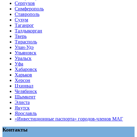
Серпухов
Симферополь
Ставрополь
Сухум
Таганрог
Tалдыкорган
Тверь
Тирасполь
Улан-Удэ
Ульяновск
Уральск
Уфа
Хабаровск
Харьков
Херсон
Цхинвал
Челябинск
Шымкент
Элиста
Якутск
Ярославль
«Инвестиционные паспорта» городов-членов МАГ
Контакты