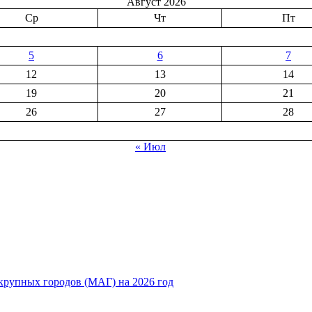
Август 2026
Ср
Чт
Пт
5
6
7
12
13
14
19
20
21
26
27
28
« Июл
рупных городов (МАГ) на 2026 год