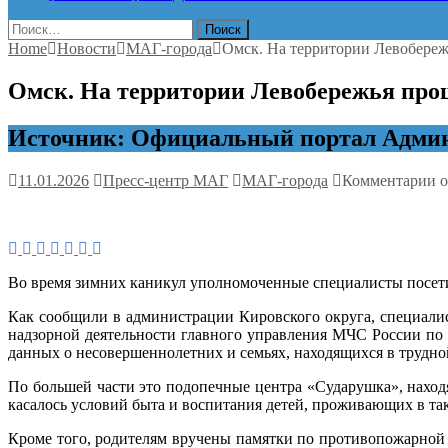
Найти:
Home
Новости
МАГ-города
Омск. На территории Левобереж
Омск. На территории Левобережья прош
Источник: Официальный портал Админ
к
11.01.2026
Пресс-центр МАГ
МАГ-города
Комментарии
о
з
О
Н
т
Л
Во время зимних каникул уполномоченные специалисты посетил
п
а
Как сообщили в администрации Кировского округа, специалис
«
надзорной деятельности главного управления МЧС России по 
д
данных о несовершеннолетних и семьях, находящихся в трудн
По большей части это подопечные центра «Сударушка», нахо
касалось условий быта и воспитания детей, проживающих в т
Кроме того, родителям вручены памятки по противопожарной