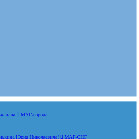
-канала
МАГ-города
нькина Юрия Николаевича!
МАГ-СНГ