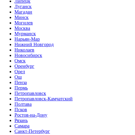
Липецк
Луганск
Магадан
Минск
Могилев
Москва
Мурманск
Нарьян-Мар
Нижний Новгород
Николаев
Новосибирск
Омск
Оренбург
Орел
Ош
Пенза
Пермь
Петропавловск
Петропавловск-Камчатский
Полтава
Псков
Ростов-на-Дону
Рязань
Самара
Санкт-Петербург