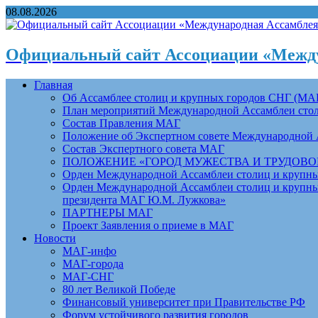
08.08.2026
Официальный сайт Ассоциации «Между
Главная
Об Ассамблее столиц и крупных городов СНГ (МА
План мероприятий Международной Ассамблеи столи
Состав Правления МАГ
Положение об Экспертном совете Международной 
Состав Экспертного совета МАГ
ПОЛОЖЕНИЕ «ГОРОД МУЖЕСТВА И ТРУДОВОЙ 
Орден Международной Ассамблеи столиц и крупных
Орден Международной Ассамблеи столиц и крупных
президента МАГ Ю.М. Лужкова»
ПАРТНЕРЫ МАГ
Проект Заявления о приеме в МАГ
Новости
МАГ-инфо
МАГ-города
МАГ-СНГ
80 лет Великой Победе
Финансовый университет при Правительстве РФ
Форум устойчивого развития городов