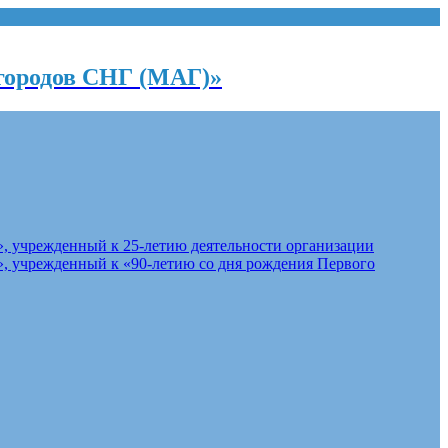
городов СНГ (МАГ)»
, учрежденный к 25-летию деятельности организации
, учрежденный к «90-летию со дня рождения Первого