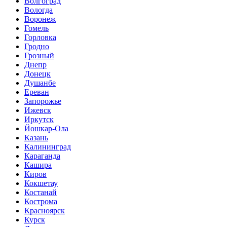
Волгоград
Вологда
Воронеж
Гомель
Горловка
Гродно
Грозный
Днепр
Донецк
Душанбе
Ереван
Запорожье
Ижевск
Иркутск
Йошкар-Ола
Казань
Калининград
Караганда
Кашира
Киров
Кокшетау
Костанай
Кострома
Красноярск
Курск