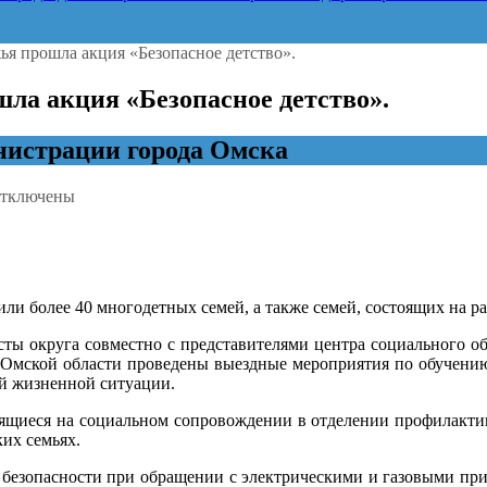
ья прошла акция «Безопасное детство».
ла акция «Безопасное детство».
истрации города Омска
тключены
аписи
мск.
а
ерритории
евобережья
и более 40 многодетных семей, а также семей, состоящих на ра
рошла
кция
ты округа совместно с представителями центра социального о
Безопасное
Омской области проведены выездные мероприятия по обучению 
етство».
ой жизненной ситуации.
дящиеся на социальном сопровождении в отделении профилактик
аких семьях.
 безопасности при обращении с электрическими и газовыми п