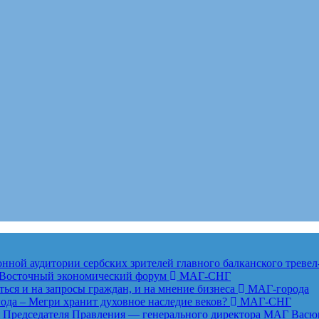
ной аудитории сербских зрителей главного балканского тревел
ет Восточный экономический форум
МАГ-СНГ
ься и на запросы граждан, и на мнение бизнеса
МАГ-города
года – Мегри хранит духовное наследие веков?
МАГ-СНГ
едседателя Правления — генерального директора МАГ Васю