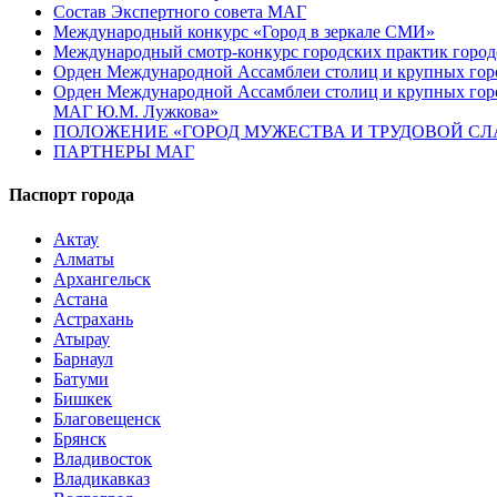
Состав Экспертного совета МАГ
Международный конкурс «Город в зеркале СМИ»
Международный смотр-конкурс городских практик город
Орден Международной Ассамблеи столиц и крупных город
Орден Международной Ассамблеи столиц и крупных город
МАГ Ю.М. Лужкова»
ПОЛОЖЕНИЕ «ГОРОД МУЖЕСТВА И ТРУДОВОЙ СЛАВ
ПАРТНЕРЫ МАГ
Паспорт города
Актау
Алматы
Архангельск
Астана
Астрахань
Атырау
Барнаул
Батуми
Бишкек
Благовещенск
Брянск
Владивосток
Владикавказ