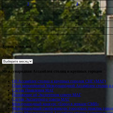
3
4
10
11
17
18
24
25
31
Архив новостей
Архивы
Международная Ассамблея столиц и крупных городов
Об Ассамблее столиц и крупных городов СНГ (МАГ)
План мероприятий Международной Ассамблеи столиц и к
Состав Правления МАГ
Положение об Экспертном совете МАГ
Состав Экспертного совета МАГ
Международный конкурс «Город в зеркале СМИ»
Международный смотр-конкурс городских практик город
Орден Международной Ассамблеи столиц и крупных город