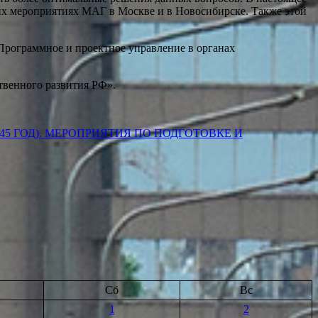
их мероприятиях МАГ в Москве и в Новосибирске. Также этой
Программное и проектное управление в органах
твенного развития РФ».
5 ГОД). МЕРОПРИЯТИЯ ПО ПОДГОТОВКЕ И
Сб
Вс
1
2