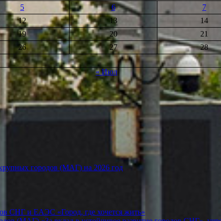
5
6
7
12
13
14
19
20
21
26
27
28
« Июл
рупных городов (МАГ) на 2026 год
ов СНГ и ЕАЭС «Город, где хочется жить»
ов (МАГ) «За вклад в устойчивое развитие городов СНГ», учр