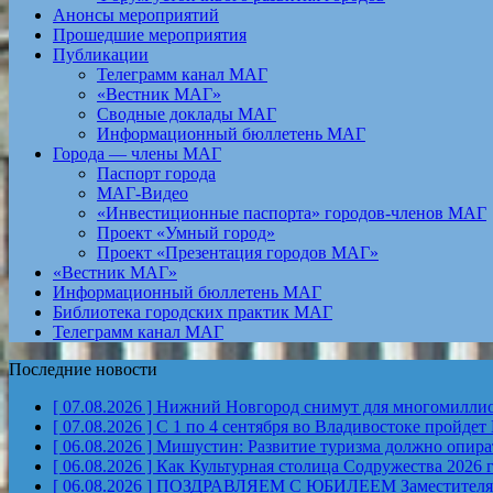
Анонсы мероприятий
Прошедшие мероприятия
Публикации
Телеграмм канал МАГ
«Вестник МАГ»
Сводные доклады МАГ
Информационный бюллетень МАГ
Города — члены МАГ
Паспорт города
МАГ-Видео
«Инвестиционные паспорта» городов-членов МАГ
Проект «Умный город»
Проект «Презентация городов МАГ»
«Вестник МАГ»
Информационный бюллетень МАГ
Библиотека городских практик МАГ
Телеграмм канал МАГ
Последние новости
[ 07.08.2026 ]
Нижний Новгород снимут для многомиллион
[ 07.08.2026 ]
С 1 по 4 сентября во Владивостоке пройд
[ 06.08.2026 ]
Мишустин: Развитие туризма должно опират
[ 06.08.2026 ]
Как Культурная столица Содружества 2026 
[ 06.08.2026 ]
ПОЗДРАВЛЯЕМ С ЮБИЛЕЕМ Заместителя Пр