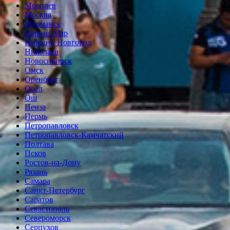
Могилев
Москва
Мурманск
Нарьян-Мар
Нижний Новгород
Николаев
Новосибирск
Омск
Оренбург
Орел
Ош
Пенза
Пермь
Петропавловск
Петропавловск-Камчатский
Полтава
Псков
Ростов-на-Дону
Рязань
Самара
Санкт-Петербург
Саратов
Севастополь
Североморск
Серпухов