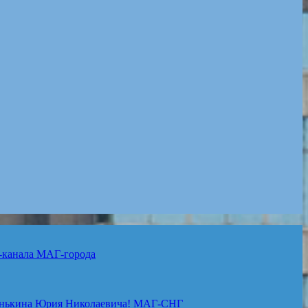
-канала
МАГ-города
нькина Юрия Николаевича!
МАГ-СНГ