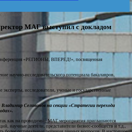
с докладом
ректор МАГ выступил с докладом
я конференция «РЕГИОНЫ, ВПЕРЕД!», посвященная
ние научно-исследовательского потенциала бакалавров,
 эксперты, исследователи, ученые и государственные
 Владимир Селиванов на секции «Стратегии перехода
родах».
 так как на проводимые МАГ мероприятия приглашаются
й, научные деятели, представители бизнес-сообществ и т.д.,
ить более оптимальные решения данных вопросов. В настоящее