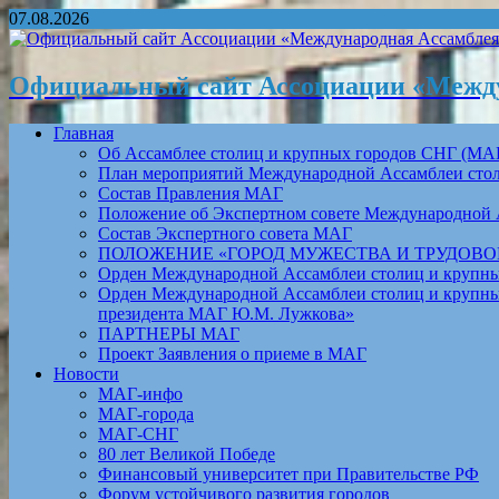
07.08.2026
Официальный сайт Ассоциации «Между
Главная
Об Ассамблее столиц и крупных городов СНГ (МА
План мероприятий Международной Ассамблеи столи
Состав Правления МАГ
Положение об Экспертном совете Международной 
Состав Экспертного совета МАГ
ПОЛОЖЕНИЕ «ГОРОД МУЖЕСТВА И ТРУДОВОЙ 
Орден Международной Ассамблеи столиц и крупных
Орден Международной Ассамблеи столиц и крупных
президента МАГ Ю.М. Лужкова»
ПАРТНЕРЫ МАГ
Проект Заявления о приеме в МАГ
Новости
МАГ-инфо
МАГ-города
МАГ-СНГ
80 лет Великой Победе
Финансовый университет при Правительстве РФ
Форум устойчивого развития городов