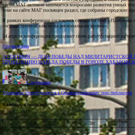
время МАГ активно занимается вопросами развития умных тех
теме на сайте МАГ посвящен раздел, где собраны городские пр
В рамках конференции состоялись секции на тему «Проблемы 
государственной власти на региональном уровне».
24 апреля конференция продолжит свою работу секцией на те
Предыдущая
3 СЕНТЯБРЯ — ДЕНЬ ПОБЕДЫ НАД МИЛИТАРИСТСКОЙ 
ПРОВЕДЕНИЮ ПАРАДА ПОБЕДЫ В ГОРОДЕ ХАБАРОВСК
Следующая
Ульяновск присоединится к Общероссийскому дню библиотек
Календарь новостей
Пн
Вт