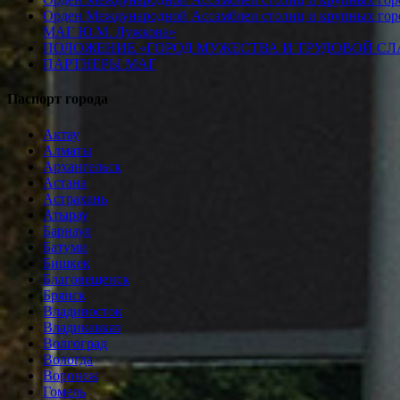
Орден Международной Ассамблеи столиц и крупных город
МАГ Ю.М. Лужкова»
ПОЛОЖЕНИЕ «ГОРОД МУЖЕСТВА И ТРУДОВОЙ СЛАВ
ПАРТНЕРЫ МАГ
Паспорт города
Актау
Алматы
Архангельск
Астана
Астрахань
Атырау
Барнаул
Батуми
Бишкек
Благовещенск
Брянск
Владивосток
Владикавказ
Волгоград
Вологда
Воронеж
Гомель