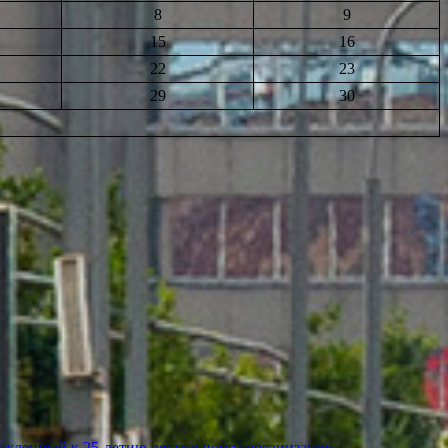
8
9
15
16
22
23
29
30
ежденный к 25-летию деятельности организации