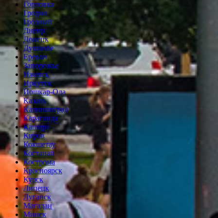
Горловка
Гродно
Грозный
Днепр
Донецк
Душанбе
Ереван
Запорожье
Ижевск
Иркутск
Йошкар-Ола
Казань
Калининград
Караганда
Кашира
Киров
Кокшетау
Костанай
Кострома
Красноярск
Курск
Липецк
Луганск
Магадан
Минск