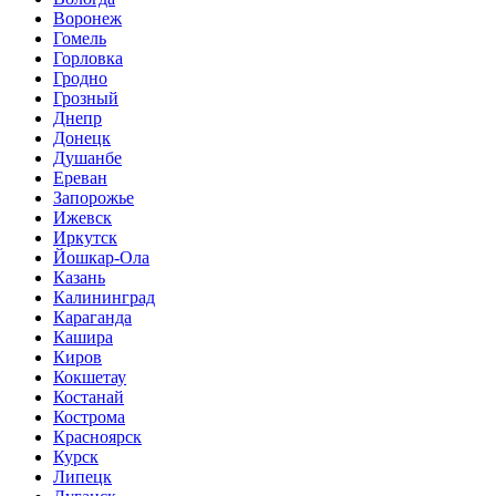
Воронеж
Гомель
Горловка
Гродно
Грозный
Днепр
Донецк
Душанбе
Ереван
Запорожье
Ижевск
Иркутск
Йошкар-Ола
Казань
Калининград
Караганда
Кашира
Киров
Кокшетау
Костанай
Кострома
Красноярск
Курск
Липецк