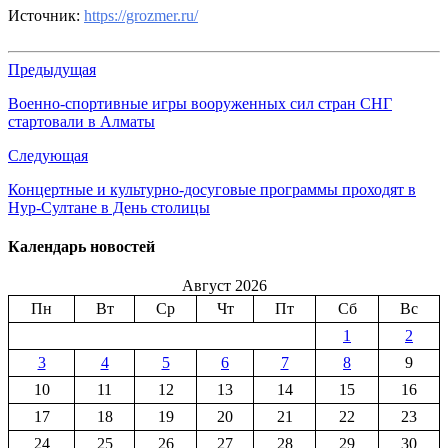
Источник:
https://grozmer.ru/
Предыдущая
Военно-спортивные игры вооруженных сил стран СНГ
стартовали в Алматы
Следующая
Концертные и культурно-досуговые программы проходят в
Нур-Султане в День столицы
Календарь новостей
Август 2026
Пн
Вт
Ср
Чт
Пт
Сб
Вс
1
2
3
4
5
6
7
8
9
10
11
12
13
14
15
16
17
18
19
20
21
22
23
24
25
26
27
28
29
30