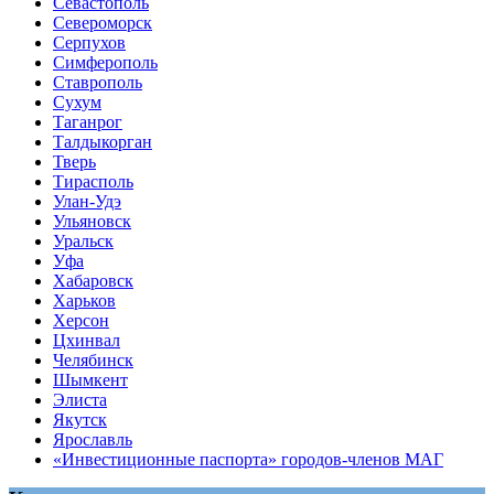
Севастополь
Североморск
Серпухов
Симферополь
Ставрополь
Сухум
Таганрог
Tалдыкорган
Тверь
Тирасполь
Улан-Удэ
Ульяновск
Уральск
Уфа
Хабаровск
Харьков
Херсон
Цхинвал
Челябинск
Шымкент
Элиста
Якутск
Ярославль
«Инвестиционные паспорта» городов-членов МАГ