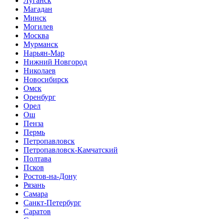
Луганск
Магадан
Минск
Могилев
Москва
Мурманск
Нарьян-Мар
Нижний Новгород
Николаев
Новосибирск
Омск
Оренбург
Орел
Ош
Пенза
Пермь
Петропавловск
Петропавловск-Камчатский
Полтава
Псков
Ростов-на-Дону
Рязань
Самара
Санкт-Петербург
Саратов