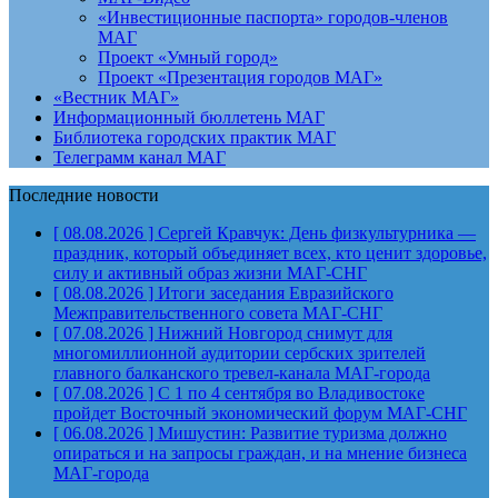
«Инвестиционные паспорта» городов-членов
МАГ
Проект «Умный город»
Проект «Презентация городов МАГ»
«Вестник МАГ»
Информационный бюллетень МАГ
Библиотека городских практик МАГ
Телеграмм канал МАГ
Последние новости
[ 08.08.2026 ]
Сергей Кравчук: День физкультурника —
праздник, который объединяет всех, кто ценит здоровье,
силу и активный образ жизни
МАГ-СНГ
[ 08.08.2026 ]
Итоги заседания Евразийского
Межправительственного совета
МАГ-СНГ
[ 07.08.2026 ]
Нижний Новгород снимут для
многомиллионной аудитории сербских зрителей
главного балканского тревел-канала
МАГ-города
[ 07.08.2026 ]
С 1 по 4 сентября во Владивостоке
пройдет Восточный экономический форум
МАГ-СНГ
[ 06.08.2026 ]
Мишустин: Развитие туризма должно
опираться и на запросы граждан, и на мнение бизнеса
МАГ-города