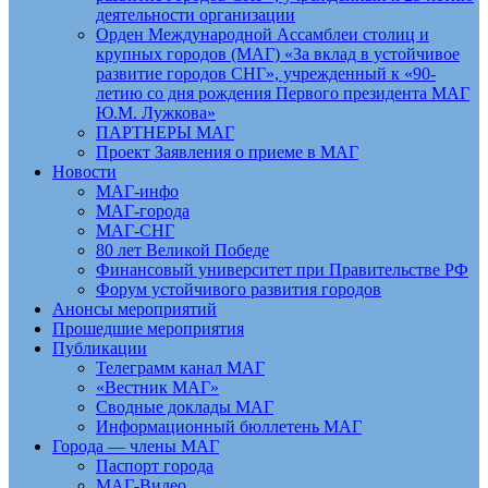
деятельности организации
Орден Международной Ассамблеи столиц и
крупных городов (МАГ) «За вклад в устойчивое
развитие городов СНГ», учрежденный к «90-
летию со дня рождения Первого президента МАГ
Ю.М. Лужкова»
ПАРТНЕРЫ МАГ
Проект Заявления о приеме в МАГ
Новости
МАГ-инфо
МАГ-города
МАГ-СНГ
80 лет Великой Победе
Финансовый университет при Правительстве РФ
Форум устойчивого развития городов
Анонсы мероприятий
Прошедшие мероприятия
Публикации
Телеграмм канал МАГ
«Вестник МАГ»
Сводные доклады МАГ
Информационный бюллетень МАГ
Города — члены МАГ
Паспорт города
МАГ-Видео