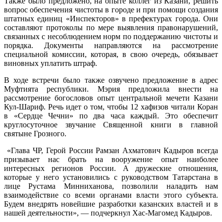
Также было предложено, на опыте коллег из Казани, решить
вопрос обеспечения чистоты в городе и при помощи создания
штатных единиц «Инспекторов» в префектурах города. Они
составляют протоколы по мере выявления правонарушений,
связанных с несоблюдением норм по поддержанию чистоты и
порядка. Документы направляются на рассмотрение
специальной комиссии, которая, в свою очередь, обязывает
виновных уплатить штраф.
В ходе встречи было также озвучено предложение в адрес
Муфтията республики. Мэрия предложила внести на
рассмотрение богословов опыт центральной мечети Казани
Кул-Шариф. Речь идет о том, чтобы 12 хафизов читали Коран
в «Сердце Чечни» по два часа каждый. Это обеспечит
круглосуточное звучание Священной книги в главной
святыне Грозного.
«Глава ЧР, Герой России Рамзан Ахматович Кадыров всегда
призывает нас брать на вооружение опыт наиболее
интересных регионов России. А дружеские отношения,
которые у него установились с руководством Татарстана в
лице Рустама Минниханова, позволили наладить нам
взаимодействие со всеми органами власти этого субъекта.
Будем внедрять новейшие разработки казанских властей и в
нашей деятельности», — подчеркнул Хас-Магомед Кадыров.