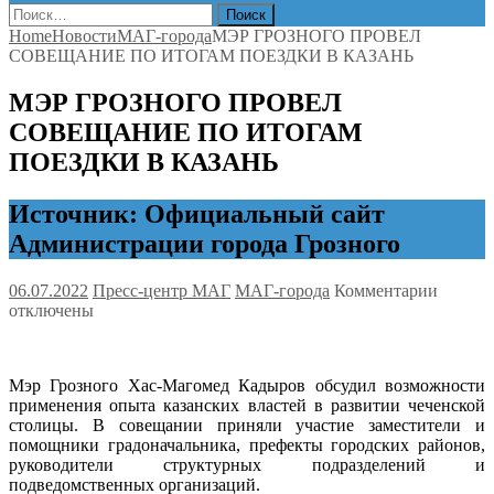
Найти:
Home
Новости
МАГ-города
МЭР ГРОЗНОГО ПРОВЕЛ
СОВЕЩАНИЕ ПО ИТОГАМ ПОЕЗДКИ В КАЗАНЬ
МЭР ГРОЗНОГО ПРОВЕЛ
СОВЕЩАНИЕ ПО ИТОГАМ
ПОЕЗДКИ В КАЗАНЬ
Источник: Официальный сайт
Администрации города Грозного
к
06.07.2022
Пресс-центр МАГ
МАГ-города
Комментарии
записи
отключены
МЭР
ГРОЗН
ПРОВ
Мэр Грозного Хас-Магомед Кадыров обсудил возможности
СОВЕ
применения опыта казанских властей в развитии чеченской
ПО
столицы. В совещании приняли участие заместители и
ИТОГ
помощники градоначальника, префекты городских районов,
ПОЕЗ
руководители структурных подразделений и
В
подведомственных организаций.
КАЗА