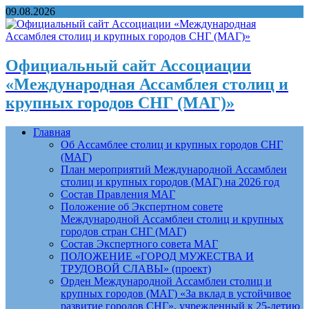
09.08.2026
Официальный сайт Ассоциации
«Международная Ассамблея столиц и
крупных городов СНГ (МАГ)»
Главная
Об Ассамблее столиц и крупных городов СНГ
(МАГ)
План мероприятий Международной Ассамблеи
столиц и крупных городов (МАГ) на 2026 год
Состав Правления МАГ
Положение об Экспертном совете
Международной Ассамблеи столиц и крупных
городов стран СНГ (МАГ)
Состав Экспертного совета МАГ
ПОЛОЖЕНИЕ «ГОРОД МУЖЕСТВА И
ТРУДОВОЙ СЛАВЫ» (проект)
Орден Международной Ассамблеи столиц и
крупных городов (МАГ) «За вклад в устойчивое
развитие городов СНГ», учрежденный к 25-летию