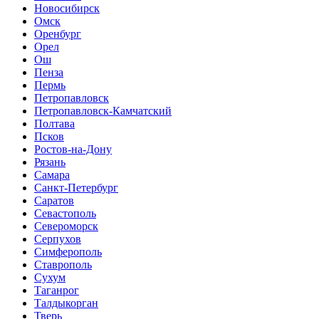
Новосибирск
Омск
Оренбург
Орел
Ош
Пенза
Пермь
Петропавловск
Петропавловск-Камчатский
Полтава
Псков
Ростов-на-Дону
Рязань
Самара
Санкт-Петербург
Саратов
Севастополь
Североморск
Серпухов
Симферополь
Ставрополь
Сухум
Таганрог
Tалдыкорган
Тверь