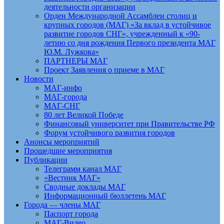
деятельности организации
Орден Международной Ассамблеи столиц и
крупных городов (МАГ) «За вклад в устойчивое
развитие городов СНГ», учрежденный к «90-
летию со дня рождения Первого президента МАГ
Ю.М. Лужкова»
ПАРТНЕРЫ МАГ
Проект Заявления о приеме в МАГ
Новости
МАГ-инфо
МАГ-города
МАГ-СНГ
80 лет Великой Победе
Финансовый университет при Правительстве РФ
Форум устойчивого развития городов
Анонсы мероприятий
Прошедшие мероприятия
Публикации
Телеграмм канал МАГ
«Вестник МАГ»
Сводные доклады МАГ
Информационный бюллетень МАГ
Города — члены МАГ
Паспорт города
МАГ-Видео