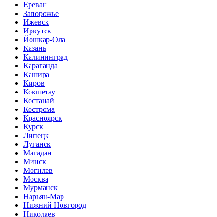
Ереван
Запорожье
Ижевск
Иркутск
Йошкар-Ола
Казань
Калининград
Караганда
Кашира
Киров
Кокшетау
Костанай
Кострома
Красноярск
Курск
Липецк
Луганск
Магадан
Минск
Могилев
Москва
Мурманск
Нарьян-Мар
Нижний Новгород
Николаев