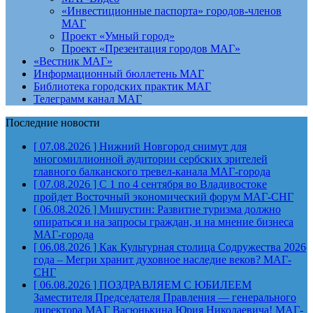
«Инвестиционные паспорта» городов-членов
МАГ
Проект «Умный город»
Проект «Презентация городов МАГ»
«Вестник МАГ»
Информационный бюллетень МАГ
Библиотека городских практик МАГ
Телеграмм канал МАГ
Последние новости
[ 07.08.2026 ]
Нижний Новгород снимут для
многомиллионной аудитории сербских зрителей
главного балканского тревел-канала
МАГ-города
[ 07.08.2026 ]
С 1 по 4 сентября во Владивостоке
пройдет Восточный экономический форум
МАГ-СНГ
[ 06.08.2026 ]
Мишустин: Развитие туризма должно
опираться и на запросы граждан, и на мнение бизнеса
МАГ-города
[ 06.08.2026 ]
Как Культурная столица Содружества 2026
года – Мегри хранит духовное наследие веков?
МАГ-
СНГ
[ 06.08.2026 ]
ПОЗДРАВЛЯЕМ С ЮБИЛЕЕМ
Заместителя Председателя Правления — генерального
директора МАГ Васюнькина Юрия Николаевича!
МАГ-