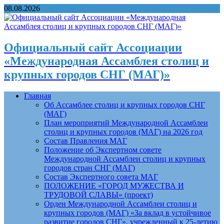
08.08.2026
Официальный сайт Ассоциации
«Международная Ассамблея столиц и
крупных городов СНГ (МАГ)»
Главная
Об Ассамблее столиц и крупных городов СНГ
(МАГ)
План мероприятий Международной Ассамблеи
столиц и крупных городов (МАГ) на 2026 год
Состав Правления МАГ
Положение об Экспертном совете
Международной Ассамблеи столиц и крупных
городов стран СНГ (МАГ)
Состав Экспертного совета МАГ
ПОЛОЖЕНИЕ «ГОРОД МУЖЕСТВА И
ТРУДОВОЙ СЛАВЫ» (проект)
Орден Международной Ассамблеи столиц и
крупных городов (МАГ) «За вклад в устойчивое
развитие городов СНГ», учрежденный к 25-летию