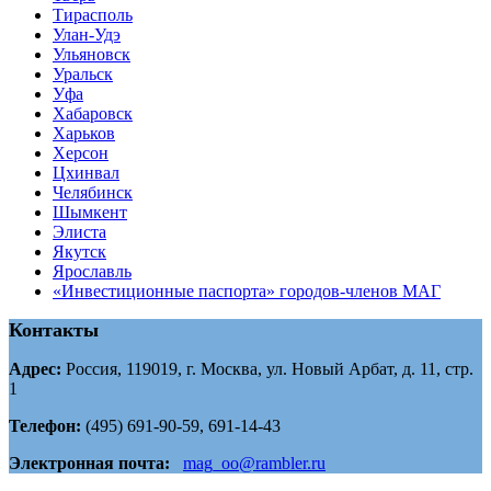
Тирасполь
Улан-Удэ
Ульяновск
Уральск
Уфа
Хабаровск
Харьков
Херсон
Цхинвал
Челябинск
Шымкент
Элиста
Якутск
Ярославль
«Инвестиционные паспорта» городов-членов МАГ
Контакты
Адрес:
Россия, 119019, г. Москва, ул. Новый Арбат, д. 11, стр.
1
Телефон:
(495) 691-90-59, 691-14-43
Электронная почта:
mag_oo@rambler.ru