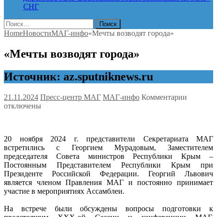
СНГ
Найти:
Home
Новости
МАГ-инфо
«Мечты возводят города»
«Мечты возводят города»
Источник: az.sputniknews.ru
к
21.11.2024
Пресс-центр МАГ
МАГ-инфо
Комментарии
записи
отключены
«Мечты
возводят
города»
20 ноября 2024 г. представители Секретариата МАГ
встретились с Георгием Мурадовым, Заместителем
председателя Совета министров Республики Крым –
Постоянным Представителем Республики Крым при
Президенте Российской Федерации. Георгий Львович
является членом Правления МАГ и постоянно принимает
участие в мероприятиях Ассамблеи.
На встрече были обсуждены вопросы подготовки к