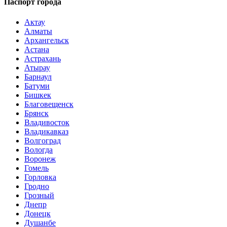
Паспорт города
Актау
Алматы
Архангельск
Астана
Астрахань
Атырау
Барнаул
Батуми
Бишкек
Благовещенск
Брянск
Владивосток
Владикавказ
Волгоград
Вологда
Воронеж
Гомель
Горловка
Гродно
Грозный
Днепр
Донецк
Душанбе