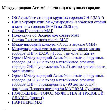
Международная Ассамблея столиц и крупных городов
Об Ассамблее столиц и крупных городов СНГ (МАГ)
План мероприятий Международной Ассамблеи столиц
и крупных городов (МАГ) на 2026 год
Состав Правления МАГ
Положение об Экспертном совете МАГ
Состав Экспертного совета МАГ
Международный конкурс «Город в зеркале СМИ»
Международный смотр-конкурс городских практик
городов СНГ и ЕАЭС «Город, где хочется жить»
Орден Международной Ассамблеи столиц и крупных
городов (МАГ) «За вклад в устойчивое развитие
городов СНГ», учрежденный к 25-летию деятельности
организации
Орден Международной Ассамблеи столиц и крупных
городов (МАГ) «За вклад в устойчивое развитие
городов СНГ», учрежденный к «90-летию со дня
рождения Первого президента МАГ Ю.М. Лужкова»
ПОЛОЖЕНИЕ «ГОРОД МУЖЕСТВА И ТРУДОВОЙ
СЛАВЫ» (проект)
ПАРТНЕРЫ МАГ